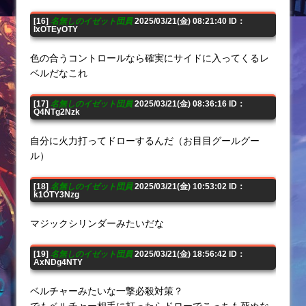
[16]
名無しのイゼット団員
2025/03/21(金) 08:21:40 ID：
IxOTEyOTY
色の合うコントロールなら確実にサイドに入ってくるレ
ベルだなこれ
[17]
名無しのイゼット団員
2025/03/21(金) 08:36:16 ID：
Q4NTg2Nzk
自分に火力打ってドローするんだ（お目目グールグー
ル）
[18]
名無しのイゼット団員
2025/03/21(金) 10:53:02 ID：
k1OTY3Nzg
マジックシリンダーみたいだな
[19]
名無しのイゼット団員
2025/03/21(金) 18:56:42 ID：
AxNDg4NTY
ベルチャーみたいな一撃必殺対策？
でもベルチャー相手に打ったらドローでこっちも死ぬな