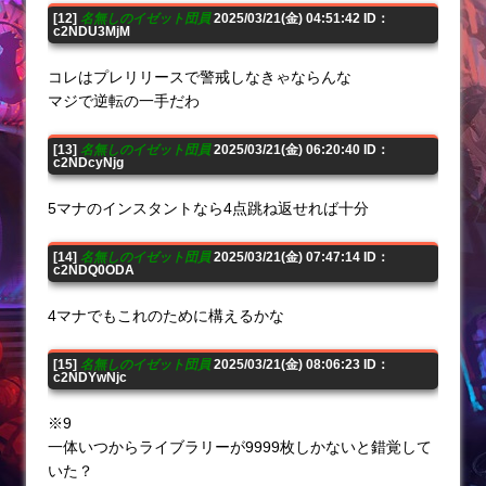
[12]
名無しのイゼット団員
2025/03/21(金) 04:51:42 ID：
c2NDU3MjM
コレはプレリリースで警戒しなきゃならんな
マジで逆転の一手だわ
[13]
名無しのイゼット団員
2025/03/21(金) 06:20:40 ID：
c2NDcyNjg
5マナのインスタントなら4点跳ね返せれば十分
[14]
名無しのイゼット団員
2025/03/21(金) 07:47:14 ID：
c2NDQ0ODA
4マナでもこれのために構えるかな
[15]
名無しのイゼット団員
2025/03/21(金) 08:06:23 ID：
c2NDYwNjc
※9
一体いつからライブラリーが9999枚しかないと錯覚して
いた？