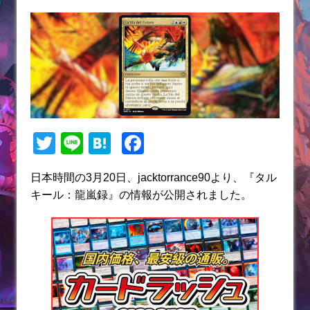
T
Li
H
F
w
n
at
a
日本時間の3月20日、jacktorrance90より、『タル
itt
e
e
c
キール：龍嵐録』の情報が公開されました。
er
n
e
a
b
o
o
k