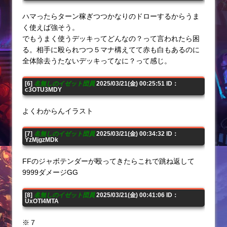
ハマったらターン稼ぎつつかなりのドローするからうま
く使えば強そう。
でもうまく使うデッキってどんなの？って言われたら困
る。相手に殴られつつ５マナ構えてて赤も白もあるのに
全体除去うたないデッキってなに？って感じ。
[6]
名無しのイゼット団員
2025/03/21(金) 00:25:51 ID：
c3OTU3MDY
よくわからんイラスト
[7]
名無しのイゼット団員
2025/03/21(金) 00:34:32 ID：
YzMjgzMDk
FFのジャボテンダーが殴ってきたらこれで跳ね返して
9999ダメージGG
[8]
名無しのイゼット団員
2025/03/21(金) 00:41:06 ID：
UxOTI4MTA
※７