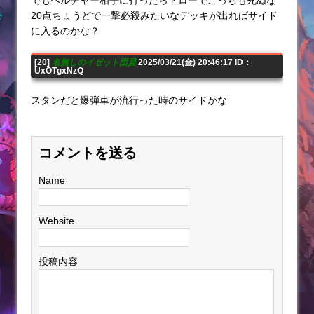
20点ちょうどで一撃必殺みたいなデッキが出ればサイド
に入るのかな？
[20]
名無しのイゼット団員
2025/03/21(金) 20:46:17 ID：
UxOTgxNzQ
スタンだと爆弾車が流行った時のサイドかな
コメントを送る
Name
Website
投稿内容