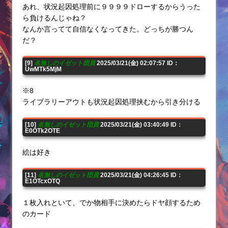
あれ、状況起因処理前に９９９９ドローするからうった
ら負けるんじゃね？
なんか言ってて自信なくなってきた。どっちが勝つん
だ？
[9]
名無しのイゼット団員
2025/03/21(金) 02:07:57 ID：
UwMTk5MjM
※8
ライブラリーアウトも状況起因処理挟むから引き分ける
[10]
名無しのイゼット団員
2025/03/21(金) 03:40:49 ID：
E0OTk2OTE
絵は好き
[11]
名無しのイゼット団員
2025/03/21(金) 04:26:45 ID：
E1OTcxOTQ
１枚入れといて、でか物相手に決めたらドヤ顔するため
のカード