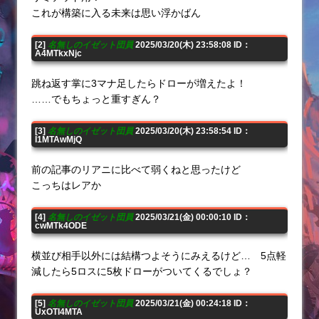
これが構築に入る未来は思い浮かばん
[2]
名無しのイゼット団員
2025/03/20(木) 23:58:08 ID：
A4MTkxNjc
跳ね返す掌に3マナ足したらドローが増えたよ！
……でもちょっと重すぎん？
[3]
名無しのイゼット団員
2025/03/20(木) 23:58:54 ID：
I1MTAwMjQ
前の記事のリアニに比べて弱くねと思ったけど
こっちはレアか
[4]
名無しのイゼット団員
2025/03/21(金) 00:00:10 ID：
cwMTk4ODE
横並び相手以外には結構つよそうにみえるけど… 5点軽
減したら5ロスに5枚ドローがついてくるでしょ？
[5]
名無しのイゼット団員
2025/03/21(金) 00:24:18 ID：
UxOTI4MTA