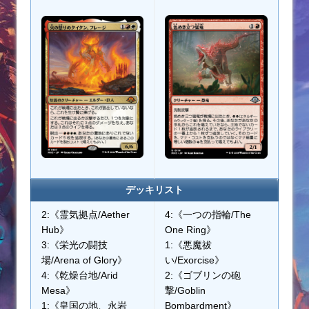
デッキリスト
2:《霊気拠点/Aether
4:《一つの指輪/The
Hub》
One Ring》
3:《栄光の闘技
1:《悪魔祓
場/Arena of Glory》
い/Exorcise》
4:《乾燥台地/Arid
2:《ゴブリンの砲
Mesa》
撃/Goblin
1:《皇国の地、永岩
Bombardment》