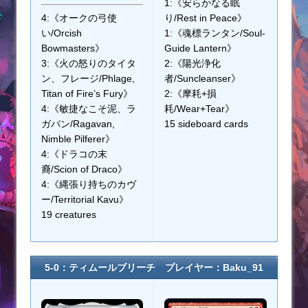
1:《安らかなる眠
4:《オークの弓使
り/Rest in Peace》
い/Orcish
1:《魂標ランタン/Soul-
Bowmasters》
Guide Lantern》
3:《火の怒りのタイタ
2:《陽光浄化
ン、フレージ/Phlage,
者/Suncleanser》
Titan of Fire’s Fury》
2:《摩耗+損
4:《敏捷なこそ泥、ラ
耗/Wear+Tear》
ガバン/Ragavan,
15 sideboard cards
Nimble Pilferer》
4:《ドラコの末
裔/Scion of Draco》
4:《縄張り持ちのカヴ
ー/Territorial Kavu》
19 creatures
5-0：ティムールブリーチ プレイヤー：Baku_91