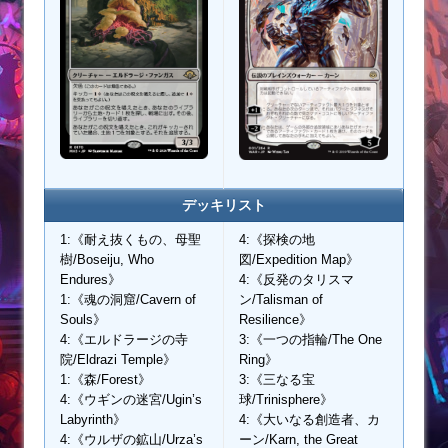
デッキリスト
1:《耐え抜くもの、母聖
4:《探検の地
樹/Boseiju, Who
図/Expedition Map》
Endures》
4:《反発のタリスマ
1:《魂の洞窟/Cavern of
ン/Talisman of
Souls》
Resilience》
4:《エルドラージの寺
3:《一つの指輪/The One
院/Eldrazi Temple》
Ring》
1:《森/Forest》
3:《三なる宝
4:《ウギンの迷宮/Ugin’s
球/Trinisphere》
Labyrinth》
4:《大いなる創造者、カ
4:《ウルザの鉱山/Urza’s
ーン/Karn, the Great