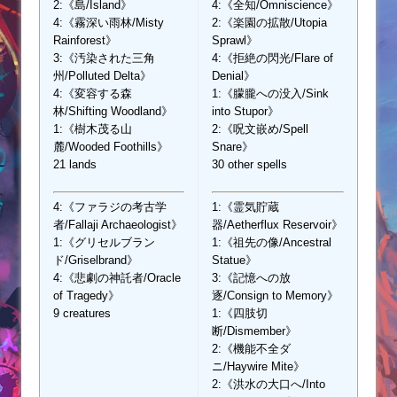
2:《島/Island》
4:《全知/Omniscience》
4:《霧深い雨林/Misty
2:《楽園の拡散/Utopia
Rainforest》
Sprawl》
3:《汚染された三角
4:《拒絶の閃光/Flare of
州/Polluted Delta》
Denial》
4:《変容する森
1:《朦朧への没入/Sink
林/Shifting Woodland》
into Stupor》
1:《樹木茂る山
2:《呪文嵌め/Spell
麓/Wooded Foothills》
Snare》
21 lands
30 other spells
4:《ファラジの考古学
1:《霊気貯蔵
者/Fallaji Archaeologist》
器/Aetherflux Reservoir》
1:《グリセルブラン
1:《祖先の像/Ancestral
ド/Griselbrand》
Statue》
4:《悲劇の神託者/Oracle
3:《記憶への放
of Tragedy》
逐/Consign to Memory》
9 creatures
1:《四肢切
断/Dismember》
2:《機能不全ダ
ニ/Haywire Mite》
2:《洪水の大口へ/Into