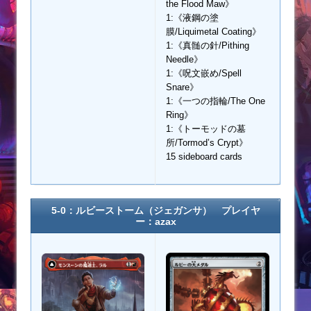
the Flood Maw》
1:《液鋼の塗
膜/Liquimetal Coating》
1:《真髄の針/Pithing
Needle》
1:《呪文嵌め/Spell
Snare》
1:《一つの指輪/The One
Ring》
1:《トーモッドの墓
所/Tormod’s Crypt》
15 sideboard cards
5-0：ルビーストーム（ジェガンサ） プレイヤ
ー：azax