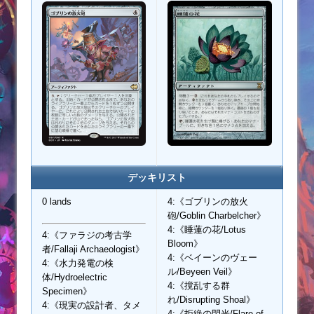
デッキリスト
0 lands
4:《ゴブリンの放火
砲/Goblin Charbelcher》
4:《睡蓮の花/Lotus
4:《ファラジの考古学
Bloom》
者/Fallaji Archaeologist》
4:《ベイーンのヴェー
4:《水力発電の検
ル/Beyeen Veil》
体/Hydroelectric
4:《撹乱する群
Specimen》
れ/Disrupting Shoal》
4:《現実の設計者、タメ
4:《拒絶の閃光/Flare of