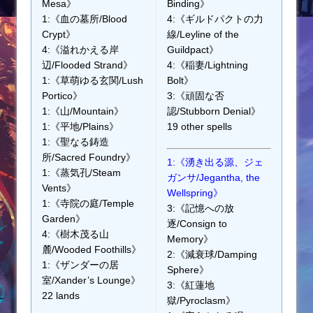
Mesa》
Binding》
1:《血の墓所/Blood
4:《ギルドパクトの力
Crypt》
線/Leyline of the
4:《溢れかえる岸
Guildpact》
辺/Flooded Strand》
4:《稲妻/Lightning
1:《草萌ゆる玄関/Lush
Bolt》
Portico》
3:《頑固な否
1:《山/Mountain》
認/Stubborn Denial》
1:《平地/Plains》
19 other spells
1:《聖なる鋳造
所/Sacred Foundry》
1:《湧き出る源、ジェ
1:《蒸気孔/Steam
ガンサ/Jegantha, the
Vents》
Wellspring》
1:《寺院の庭/Temple
3:《記憶への放
Garden》
逐/Consign to
4:《樹木茂る山
Memory》
麓/Wooded Foothills》
2:《減衰球/Damping
1:《ザンダーの居
Sphere》
室/Xander’s Lounge》
3:《紅蓮地
22 lands
獄/Pyroclasm》