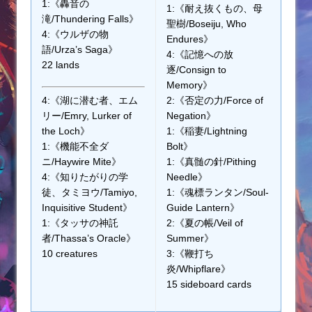
1:《轟音の
1:《耐え抜くもの、母
滝/Thundering Falls》
聖樹/Boseiju, Who
4:《ウルザの物
Endures》
語/Urza’s Saga》
4:《記憶への放
22 lands
逐/Consign to
Memory》
4:《湖に潜む者、エム
2:《否定の力/Force of
リー/Emry, Lurker of
Negation》
the Loch》
1:《稲妻/Lightning
1:《機能不全ダ
Bolt》
ニ/Haywire Mite》
1:《真髄の針/Pithing
4:《知りたがりの学
Needle》
徒、タミヨウ/Tamiyo,
1:《魂標ランタン/Soul-
Inquisitive Student》
Guide Lantern》
1:《タッサの神託
2:《夏の帳/Veil of
者/Thassa’s Oracle》
Summer》
10 creatures
3:《鞭打ち
炎/Whipflare》
15 sideboard cards