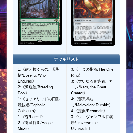
デッキリスト
1:《耐え抜くもの、母聖
3:《一つの指輪/The One
樹/Boseiju, Who
Ring》
Endures》
3:《大いなる創造者、カ
2:《繁殖池/Breeding
ーン/Karn, the Great
Pool》
Creator》
1:《セファリッドの円形
4:《邪悪鳴ら
競技場/Cephalid
し/Malevolent Rumble》
Coliseum》
4:《定業/Preordain》
1:《森/Forest》
3:《ウルヴェンワルド横
2:《迷路庭園/Hedge
断/Traverse the
Maze》
Ulvenwald》