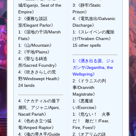
城/Eiganjo, Seat of the
3:《静牢/Static
Empire》
Prison》
2:《優雅な談話
4:《電気放出/Galvanic
室/Elegant Parlor》
Discharge》
1:《湿地の干潟/Marsh
1:《スレイベンの魔除
Flats》
け/Thraben Charm》
1:《山/Mountain》
15 other spells
2:《平地/Plains》
4:《聖なる鋳造
1:《湧き出る源、ジェ
所/Sacred Foundry》
ガンサ/Jegantha, the
4:《吹きさらしの荒
Wellspring》
野/Windswept Heath》
2:《ドラニスの判
24 lands
事/Drannith
Magistrate》
4:《ナカティルの最下
1:《悪魔祓
層民、アジャニ/Ajani,
い/Exorcise》
Nacatl Pariah》
1:《危ない！ 火事
4:《色めき立つ猛
だ！ 敵だ！/Fear,
竜/Amped Raptor》
Fire, Foes!》
4:《魂の導き手/Guide
2:《オアリムの詠