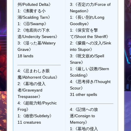
州/Polluted Delta》
3:《否定の力/Force of
1:《沸騰する小
Negation》
湖/Scalding Tarn》
1:《長い別れ/Long
1:《沼/Swamp》
Goodbye》
2:《地底街の下水
1:《保安官を撃
道/Undercity Sewers》
て/Shoot the Sheriff》
3:《湿った墓/Watery
2:《朦朧への没入/Sink
Grave》
into Stupor》
18 lands
3:《呪文嵌め/Spell
Snare》
1:《厳しい説教/Stern
4:《忌まわしき眼
Scolding》
魔/Abhorrent Oculus》
4:《思考掃き/Thought
2:《墓地の侵入
Scour》
者/Graveyard
31 other spells
Trespasser》
4:《超能力蛙/Psychic
Frog》
4:《記憶への放
1:《緻密/Subtlety》
逐/Consign to
11 creatures
Memory》
1:《墓地の侵入