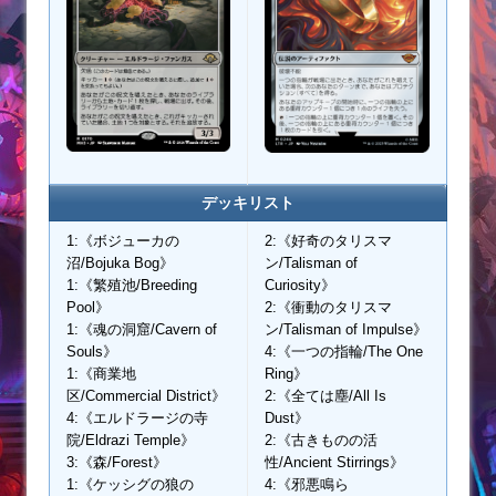
デッキリスト
1:《ボジューカの
2:《好奇のタリスマ
沼/Bojuka Bog》
ン/Talisman of
1:《繁殖池/Breeding
Curiosity》
Pool》
2:《衝動のタリスマ
1:《魂の洞窟/Cavern of
ン/Talisman of Impulse》
Souls》
4:《一つの指輪/The One
1:《商業地
Ring》
区/Commercial District》
2:《全ては塵/All Is
4:《エルドラージの寺
Dust》
院/Eldrazi Temple》
2:《古きものの活
3:《森/Forest》
性/Ancient Stirrings》
1:《ケッシグの狼の
4:《邪悪鳴ら