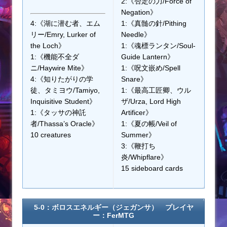
2:《否定の力/Force of
Negation》
4:《湖に潜む者、エム
1:《真髄の針/Pithing
リー/Emry, Lurker of
Needle》
the Loch》
1:《魂標ランタン/Soul-
1:《機能不全ダ
Guide Lantern》
ニ/Haywire Mite》
1:《呪文嵌め/Spell
4:《知りたがりの学
Snare》
徒、タミヨウ/Tamiyo,
1:《最高工匠卿、ウル
Inquisitive Student》
ザ/Urza, Lord High
1:《タッサの神託
Artificer》
者/Thassa’s Oracle》
1:《夏の帳/Veil of
10 creatures
Summer》
3:《鞭打ち
炎/Whipflare》
15 sideboard cards
5-0：ボロスエネルギー（ジェガンサ） プレイヤ
ー：FerMTG