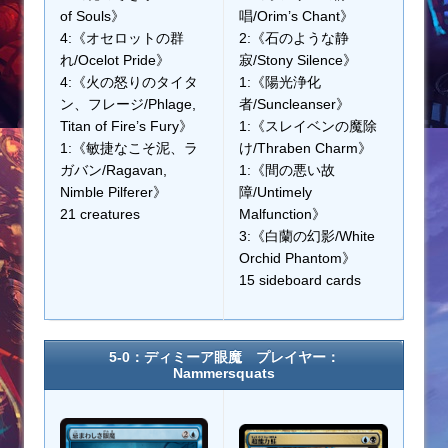
of Souls》
唱/Orim’s Chant》
4:《オセロットの群
2:《石のような静
れ/Ocelot Pride》
寂/Stony Silence》
4:《火の怒りのタイタ
1:《陽光浄化
ン、フレージ/Phlage,
者/Suncleanser》
Titan of Fire’s Fury》
1:《スレイベンの魔除
1:《敏捷なこそ泥、ラ
け/Thraben Charm》
ガバン/Ragavan,
1:《間の悪い故
Nimble Pilferer》
障/Untimely
21 creatures
Malfunction》
3:《白蘭の幻影/White
Orchid Phantom》
15 sideboard cards
5-0：ディミーア眼魔 プレイヤー：
Nammersquats