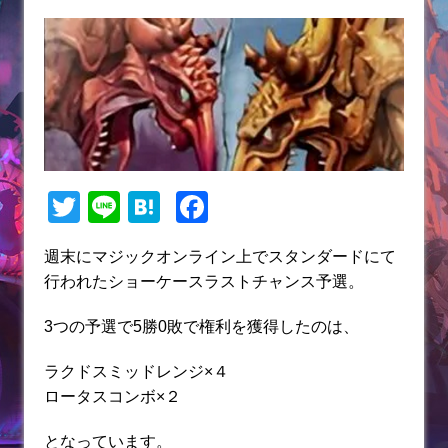
T
Li
H
F
w
n
at
a
週末にマジックオンライン上でスタンダードにて
itt
e
e
c
行われたショーケースラストチャンス予選。
er
n
e
a
b
3つの予選で5勝0敗で権利を獲得したのは、
o
ラクドスミッドレンジ×４
o
ロータスコンボ×２
k
となっています。