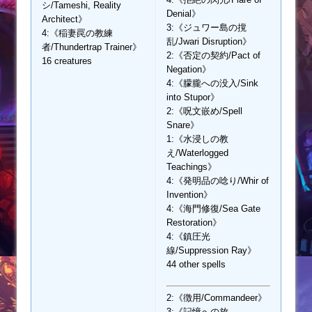
シ/Tameshi, Reality
Denial》
Architect》
3:《ジュワー島の撹
4:《稲妻罠の教練
乱/Jwari Disruption》
者/Thundertrap Trainer》
2:《否定の契約/Pact of
16 creatures
Negation》
4:《朦朧への没入/Sink
into Stupor》
2:《呪文嵌め/Spell
Snare》
1:《水浸しの教
え/Waterlogged
Teachings》
4:《発明品の唸り/Whir of
Invention》
4:《海門修復/Sea Gate
Restoration》
4:《鎮圧光
線/Suppression Ray》
44 other spells
2:《徴用/Commandeer》
3:《記憶への放