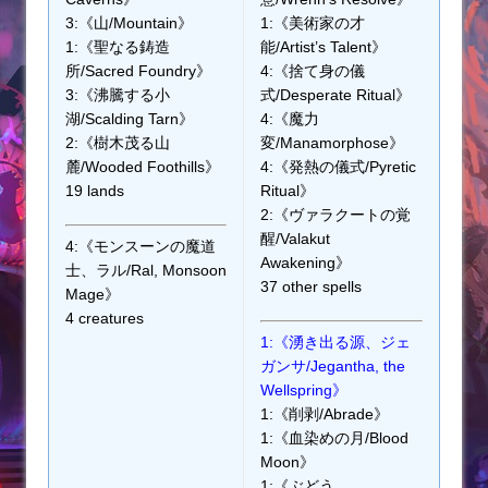
3:《山/Mountain》
1:《美術家の才
1:《聖なる鋳造
能/Artist’s Talent》
所/Sacred Foundry》
4:《捨て身の儀
3:《沸騰する小
式/Desperate Ritual》
湖/Scalding Tarn》
4:《魔力
2:《樹木茂る山
変/Manamorphose》
麓/Wooded Foothills》
4:《発熱の儀式/Pyretic
19 lands
Ritual》
2:《ヴァラクートの覚
醒/Valakut
4:《モンスーンの魔道
Awakening》
士、ラル/Ral, Monsoon
37 other spells
Mage》
4 creatures
1:《湧き出る源、ジェ
ガンサ/Jegantha, the
Wellspring》
1:《削剥/Abrade》
1:《血染めの月/Blood
Moon》
1:《ぶどう