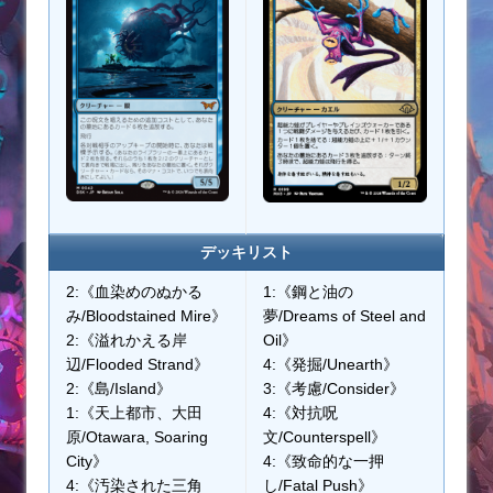
デッキリスト
2:《血染めのぬかる
1:《鋼と油の
み/Bloodstained Mire》
夢/Dreams of Steel and
2:《溢れかえる岸
Oil》
辺/Flooded Strand》
4:《発掘/Unearth》
2:《島/Island》
3:《考慮/Consider》
1:《天上都市、大田
4:《対抗呪
原/Otawara, Soaring
文/Counterspell》
City》
4:《致命的な一押
4:《汚染された三角
し/Fatal Push》