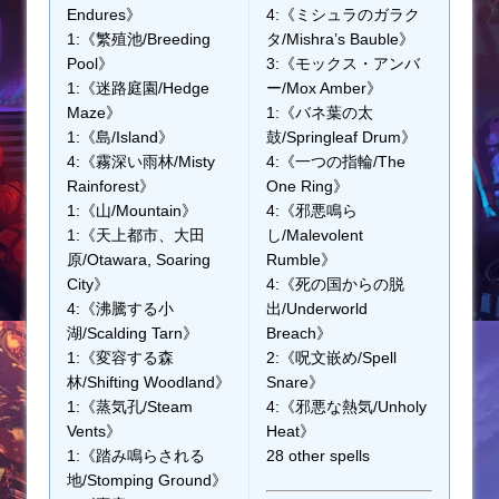
Endures》
4:《ミシュラのガラク
1:《繁殖池/Breeding
タ/Mishra’s Bauble》
Pool》
3:《モックス・アンバ
1:《迷路庭園/Hedge
ー/Mox Amber》
Maze》
1:《バネ葉の太
1:《島/Island》
鼓/Springleaf Drum》
4:《霧深い雨林/Misty
4:《一つの指輪/The
Rainforest》
One Ring》
1:《山/Mountain》
4:《邪悪鳴ら
1:《天上都市、大田
し/Malevolent
原/Otawara, Soaring
Rumble》
City》
4:《死の国からの脱
4:《沸騰する小
出/Underworld
湖/Scalding Tarn》
Breach》
1:《変容する森
2:《呪文嵌め/Spell
林/Shifting Woodland》
Snare》
1:《蒸気孔/Steam
4:《邪悪な熱気/Unholy
Vents》
Heat》
1:《踏み鳴らされる
28 other spells
地/Stomping Ground》