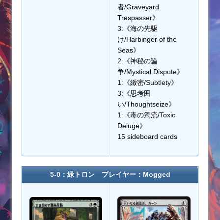
者/Graveyard
Trespasser》
3:《海の先駆
け/Harbinger of the
Seas》
2:《神秘の論
争/Mystical Dispute》
1:《緻密/Subtlety》
3:《思考囲
い/Thoughtseize》
1:《毒の濁流/Toxic
Deluge》
15 sideboard cards
5-0：緑トロン プレイヤー：Mogged