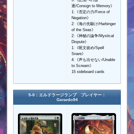
逐/Consign to Memory》
1:《否定の力/Force of
Negation》
2:《海の先駆け/Harbinger
of the Seas》
2:《神秘の論争/Mystical
Dispute》
1:《呪文嵌め/Spell
Snare》
4:《声も出せない/Unable
to Scream》
15 sideboard cards
5-0：エルドラージランプ プレイヤー：
Gerardo94