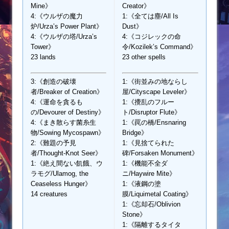
Mine》
Creator》
4:《ウルザの魔力
1:《全ては塵/All Is
炉/Urza’s Power Plant》
Dust》
4:《ウルザの塔/Urza’s
4:《コジレックの命
Tower》
令/Kozilek’s Command》
23 lands
23 other spells
3:《創造の破壊
1:《街並みの地ならし
者/Breaker of Creation》
屋/Cityscape Leveler》
4:《運命を貪るも
1:《攪乱のフルー
の/Devourer of Destiny》
ト/Disruptor Flute》
4:《まき散らす菌糸生
1:《罠の橋/Ensnaring
物/Sowing Mycospawn》
Bridge》
2:《難題の予見
1:《見捨てられた
者/Thought-Knot Seer》
碑/Forsaken Monument》
1:《絶え間ない飢餓、ウ
1:《機能不全ダ
ラモグ/Ulamog, the
ニ/Haywire Mite》
Ceaseless Hunger》
1:《液鋼の塗
14 creatures
膜/Liquimetal Coating》
1:《忘却石/Oblivion
Stone》
1:《隔離するタイタ