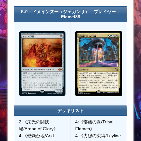
5-0：ドメインズー（ジェガンサ） プレイヤー：
Flamel88
デッキリスト
2:《栄光の闘技
4:《部族の炎/Tribal
場/Arena of Glory》
Flames》
4:《乾燥台地/Arid
4:《力線の束縛/Leyline