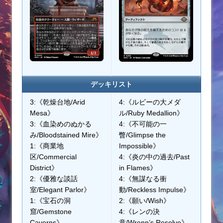
デッキリスト
3:《乾燥台地/Arid
4:《ルビーの大メダ
Mesa》
ル/Ruby Medallion》
3:《血染めのぬかる
4:《不可能の一
み/Bloodstained Mire》
瞥/Glimpse the
1:《商業地
Impossible》
区/Commercial
4:《炎の中の過去/Past
District》
in Flames》
2:《優雅な談話
4:《無謀なる衝
室/Elegant Parlor》
動/Reckless Impulse》
1:《宝石の洞
2:《願い/Wish》
窟/Gemstone
4:《レンの決
Caverns》
意/Wrenn’s Resolve》