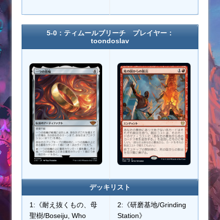
5-0：ティムールブリーチ プレイヤー：
toondoslav
デッキリスト
1:《耐え抜くもの、母
2:《研磨基地/Grinding
聖樹/Boseiju, Who
Station》