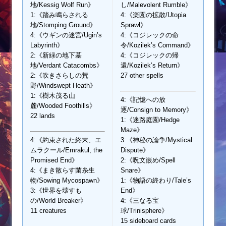
地/Kessig Wolf Run》
し/Malevolent Rumble》
1:《踏み鳴らされる
4:《楽園の拡散/Utopia
地/Stomping Ground》
Sprawl》
4:《ウギンの迷宮/Ugin’s
4:《コジレックの命
Labyrinth》
令/Kozilek’s Command》
2:《新緑の地下墓
4:《コジレックの帰
地/Verdant Catacombs》
還/Kozilek’s Return》
2:《吹きさらしの荒
27 other spells
野/Windswept Heath》
1:《樹木茂る山
4:《記憶への放
麓/Wooded Foothills》
逐/Consign to Memory》
22 lands
1:《迷路庭園/Hedge
Maze》
4:《約束された終末、エ
3:《神秘の論争/Mystical
ムラクール/Emrakul, the
Dispute》
Promised End》
2:《呪文嵌め/Spell
4:《まき散らす菌糸生
Snare》
物/Sowing Mycospawn》
1:《物語の終わり/Tale’s
3:《世界を壊すも
End》
の/World Breaker》
4:《三なる宝
11 creatures
球/Trinisphere》
15 sideboard cards