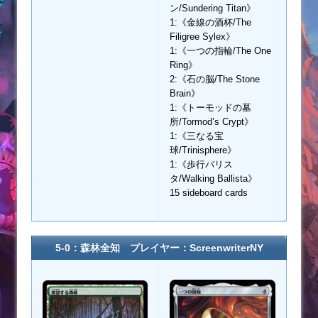
ン/Sundering Titan》
1:《金線の酒杯/The
Filigree Sylex》
1:《一つの指輪/The One
Ring》
2:《石の脳/The Stone
Brain》
1:《トーモッドの墓
所/Tormod’s Crypt》
1:《三なる宝
球/Trinisphere》
1:《歩行バリス
タ/Walking Ballista》
15 sideboard cards
5-0：森林全知 プレイヤー：ScreenwriterNY