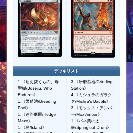
デッキリスト
1:《耐え抜くもの、母
3:《研磨基地/Grinding
聖樹/Boseiju, Who
Station》
Endures》
4:《ミシュラのガラク
1:《繁殖池/Breeding
タ/Mishra’s Bauble》
Pool》
3:《モックス・アンバ
1:《迷路庭園/Hedge
ー/Mox Amber》
Maze》
1:《バネ葉の太
1:《島/Island》
鼓/Springleaf Drum》