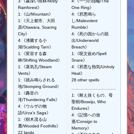
3:《霧深い雨林/Misty
4:《一つの指輪/The
Rainforest》
One Ring》
1:《山/Mountain》
4:《邪悪鳴ら
1:《天上都市、大田
し/Malevolent
原/Otawara, Soaring
Rumble》
City》
4:《死の国からの脱
4:《沸騰する小
出/Underworld
湖/Scalding Tarn》
Breach》
1:《変容する森
1:《呪文嵌め/Spell
林/Shifting Woodland》
Snare》
1:《蒸気孔/Steam
4:《邪悪な熱気/Unholy
Vents》
Heat》
1:《踏み鳴らされる
28 other spells
地/Stomping Ground》
1:《轟音の
1:《耐え抜くもの、母
滝/Thundering Falls》
聖樹/Boseiju, Who
4:《ウルザの物
Endures》
語/Urza’s Saga》
4:《記憶への放
1:《樹木茂る山
逐/Consign to
麓/Wooded Foothills》
Memory》
22 lands