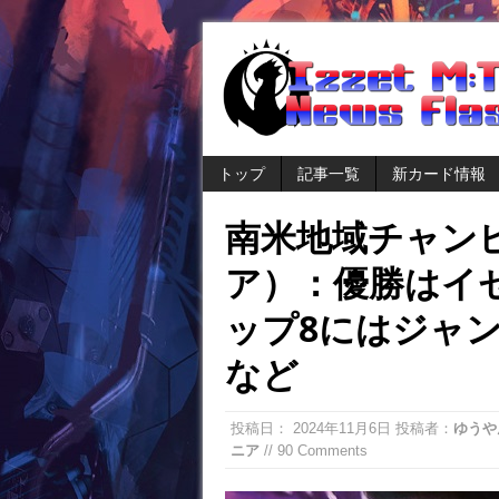
トップ
記事一覧
新カード情報
南米地域チャン
ア）：優勝はイ
ップ8にはジャ
など
投稿日：
2024年11月6日
投稿者：
ゆうや
ニア
// 90 Comments