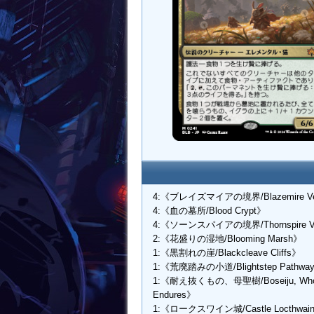
4:《ブレイズマイアの境界/Blazemire V
4:《血の墓所/Blood Crypt》
4:《ソーンスパイアの境界/Thornspire V
2:《花盛りの湿地/Blooming Marsh》
1:《黒割れの崖/Blackcleave Cliffs》
1:《荒廃踏みの小道/Blightstep Pathwa
1:《耐え抜くもの、母聖樹/Boseiju, Wh
Endures》
1:《ロークスワイン城/Castle Locthwai