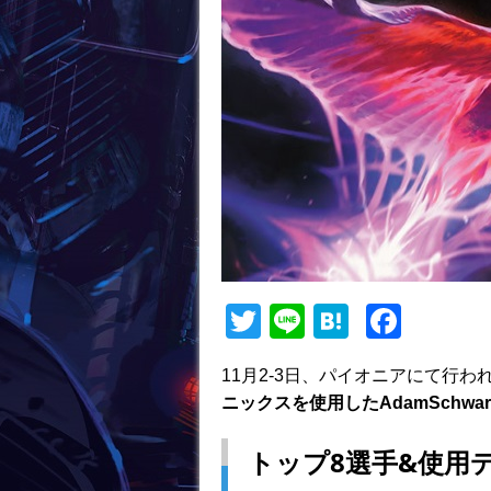
T
Li
H
F
w
n
at
a
11月2-3日、パイオニアにて行
itt
e
e
c
ニックスを使用したAdamSchwar
er
n
e
a
b
トップ8選手&使用