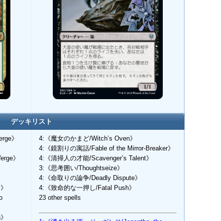
デッキリスト
erge》
4:《魔女のかまど/Witch’s Oven》
4:《鏡割りの寓話/Fable of the Mirror-Breaker》
erge》
4:《清掃人の才能/Scavenger’s Talent》
3:《思考囲い/Thoughtseize》
4:《命取りの論争/Deadly Dispute》
y》
4:《致命的な一押し/Fatal Push》
o
23 other spells
n》