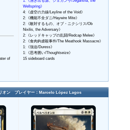
1:《湧き出る源、ジェガンサ/Jegantha, the
Wellspring》
4:《虚空の力線/Leyline of the Void》
2:《機能不全ダニ/Haywire Mite》
2:《敵対するもの、オブ・ニクシリス/Ob
Nixilis, the Adversary》
2:《レッドキャップの乱闘/Redcap Melee》
》
2:《食肉鉤虐殺事件/The Meathook Massacre》
1:《強迫/Duress》
1:《思考囲い/Thoughtseize》
r of
15 sideboard cards
ン プレイヤー：Marcelo López Lagos