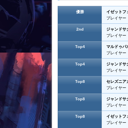
o
o
優勝
イゼットフ
k
プレイヤー：A
2nd
ジャンドサ
プレイヤー：H
Top4
マルドゥパ
プレイヤー：Ma
Top4
ジャンドサ
プレイヤー：Ma
Top8
セレズニア
プレイヤー：An
Top8
ジャンドサ
プレイヤー：Ma
Top8
イゼットフ
プレイヤー：Ca