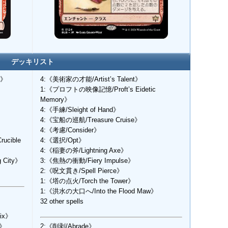
デッキリスト
y》
4:《美術家の才能/Artist’s Talent》
1:《プロフトの映像記憶/Proft’s Eidetic
Memory》
4:《手練/Sleight of Hand》
》
4:《宝船の巡航/Treasure Cruise》
4:《考慮/Consider》
cible
4:《選択/Opt》
4:《稲妻の斧/Lightning Axe》
 City》
3:《焦熱の衝動/Fiery Impulse》
2:《呪文貫き/Spell Pierce》
1:《塔の点火/Torch the Tower》
1:《洪水の大口へ/Into the Flood Maw》
32 other spells
ix》
r》
2:《削剥/Abrade》