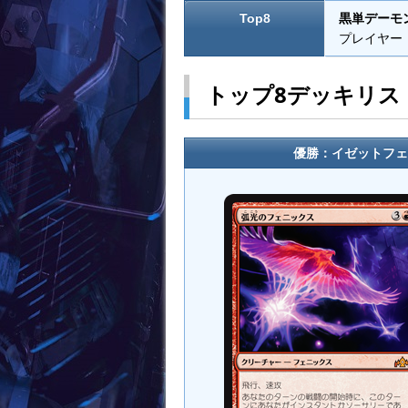
Top8
黒単デーモ
プレイヤー：Jos
トップ8デッキリス
優勝：イゼットフェニ