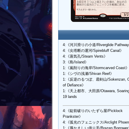
4:《河川滑りの小道/Riverglide Pathwa
4:《尖塔断の運河/Spirebluff Canal》
4:《蒸気孔/Steam Vents》
3:《島/Island》
1:《嵐削りの海岸/Stormcarved Coast
1:《シヴの浅瀬/Shivan Reef》
1:《反逆のるつぼ、霜剣山/Sokenzan, Cru
of Defiance》
1:《天上都市、大田原/Otawara, Soaring
19 lands
4:《錠前破りのいたずら屋/Picklock
Prankster》
4:《弧光のフェニックス/Arclight Phoen
1:《厚かましい借り手/Brazen Borrowe