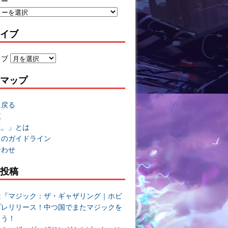
リー
イブ
イブ
マップ
に戻る
覧
速。」とは
トのガイドライン
合わせ
投稿
は『マジック：ザ・ギャザリング｜ホビ
プレリリース！中つ国でまたマジックを
よう！