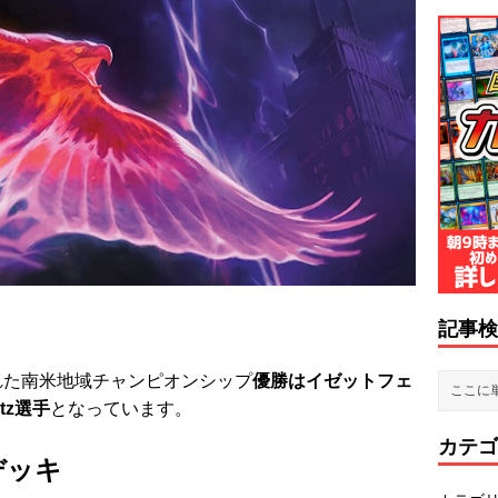
記事検
われた南米地域チャンピオンシップ
優勝はイゼットフェ
tz選手
となっています。
カテゴ
デッキ