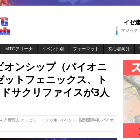
イゼ速。
マジック
MTGアリーナ
イベント別
フォーマット
初心者向け
ピオンシップ（パイオニ
ゼットフェニックス、ト
ンドサクリファイスが3人
ん@管理人
カテゴリー：
デッキ
,
イベント
,
国別選手権
,
パイオ