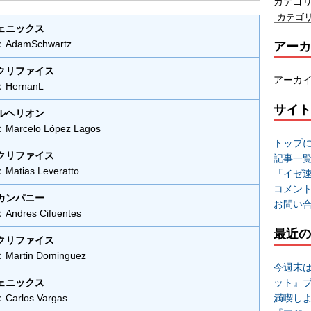
カテゴ
ェニックス
アーカ
damSchwartz
クリファイス
アーカ
ernanL
サイト
ルヘリオン
rcelo López Lagos
トップ
クリファイス
記事一
tias Leveratto
「イゼ
コメン
カンパニー
お問い
dres Cifuentes
最近の
クリファイス
rtin Dominguez
今週末
ット』
ェニックス
満喫し
rlos Vargas