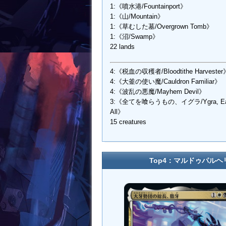
1:《噴水港/Fountainport》
1:《山/Mountain》
1:《草むした墓/Overgrown Tomb》
1:《沼/Swamp》
22 lands
4:《税血の収穫者/Bloodtithe Harvester
4:《大釜の使い魔/Cauldron Familiar》
4:《波乱の悪魔/Mayhem Devil》
3:《全てを喰らうもの、イグラ/Ygra, Eate
All》
15 creatures
Top4：マルドゥパルヘリオ