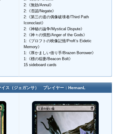
2:《無効/Annul》
2:《否認/Negate》
2:《第三の道の偶像破壊者/Third Path
Iconoclast》
2:《神秘の論争/Mystical Dispute》
2:《神々の憤怒/Anger of the Gods》
1:《プロフトの映像記憶/Proft’s Eidetic
Memory》
1:《厚かましい借り手/Brazen Borrower》
1:《標の稲妻/Beacon Bolt》
15 sideboard cards
イス（ジェガンサ） プレイヤー：HernanL