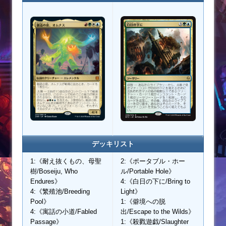
デッキリスト
1:《耐え抜くもの、母聖
2:《ポータブル・ホー
樹/Boseiju, Who
ル/Portable Hole》
Endures》
4:《白日の下に/Bring to
4:《繁殖池/Breeding
Light》
Pool》
1:《僻境への脱
4:《寓話の小道/Fabled
出/Escape to the Wilds》
Passage》
1:《殺戮遊戯/Slaughter