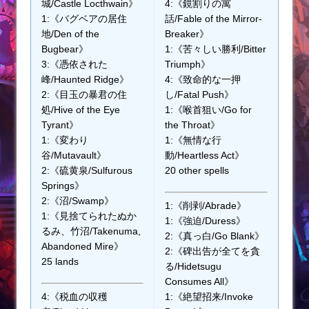
城/Castle Locthwain》
4:《鏡割りの寓
1:《バグベアの居住
話/Fable of the Mirror-
地/Den of the
Breaker》
Bugbear》
1:《苦々しい勝利/Bitter
3:《憑依された
Triumph》
峰/Haunted Ridge》
4:《致命的な一押
2:《目玉の暴君の住
し/Fatal Push》
処/Hive of the Eye
1:《喉首狙い/Go for
Tyrant》
the Throat》
1:《変わり
1:《無情な行
谷/Mutavault》
動/Heartless Act》
2:《硫黄泉/Sulfurous
20 other spells
Springs》
2:《沼/Swamp》
1:《削剥/Abrade》
1:《見捨てられたぬか
1:《強迫/Duress》
るみ、竹沼/Takenuma,
2:《真っ白/Go Blank》
Abandoned Mire》
2:《碑出告が全てを貪
25 lands
る/Hidetsugu
Consumes All》
4:《税血の収穫
1:《絶望招来/Invoke