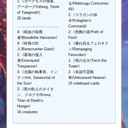
1:《ヨーグモスの墳墓、
る/Hidetsugu Consumes
アーボーグ/Urborg, Tomb
All》
of Yawgmoth》
2:《コラガンの命
25 lands
令/Kolaghan’s
Command》
4:《税血の収穫
2:《危難の道/Path of
者/Bloodtithe Harvester》
Peril》
4:《砕骨の巨
1:《暴れ回るフェロキド
人/Bonecrusher Giant》
ン/Rampaging
2:《墓地の侵入
Ferocidon》
者/Graveyard
1:《塔の点火/Torch the
Trespasser》
Tower》
4:《太陽の執事長、イン
2:《未認可霊柩
ティ/Inti, Seneschal of
車/Unlicensed Hearse》
the Sun》
15 sideboard cards
2:《死の飢えのタイタ
ン、クロクサ/Kroxa,
Titan of Death’s
Hunger》
16 creatures