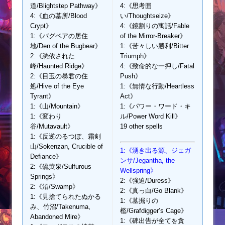
道/Blightstep Pathway》
4:《思考囲
4:《血の墓所/Blood
い/Thoughtseize》
Crypt》
4:《鏡割りの寓話/Fable
1:《バグベアの居住
of the Mirror-Breaker》
地/Den of the Bugbear》
1:《苦々しい勝利/Bitter
2:《憑依された
Triumph》
峰/Haunted Ridge》
4:《致命的な一押し/Fatal
2:《目玉の暴君の住
Push》
処/Hive of the Eye
1:《無情な行動/Heartless
Tyrant》
Act》
1:《山/Mountain》
1:《パワー・ワード・キ
1:《変わり
ル/Power Word Kill》
谷/Mutavault》
19 other spells
1:《反逆のるつぼ、霜剣
山/Sokenzan, Crucible of
1:《湧き出る源、ジェガ
Defiance》
ンサ/Jegantha, the
2:《硫黄泉/Sulfurous
Wellspring》
Springs》
2:《強迫/Duress》
2:《沼/Swamp》
2:《真っ白/Go Blank》
1:《見捨てられたぬかる
1:《墓掘りの
み、竹沼/Takenuma,
檻/Grafdigger’s Cage》
Abandoned Mire》
1:《碑出告が全てを貪