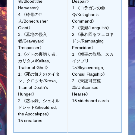
者/Bloodtithe
Despair》
Harvester》
1:《コラガンの命
4:《砕骨の巨
令/Kolaghan’s
人/Bonecrusher
Command》
Giant》
2:《衰滅/Languish》
3:《墓地の侵入
2:《暴れ回るフェロキ
者/Graveyard
ドン/Rampaging
Trespasser》
Ferocidon》
1:《ゲトの裏切り者、
1:《領事の旗艦、スカ
カリタス/Kalitas,
イソブリ
Traitor of Ghet》
ン/Skysovereign,
1:《死の飢えのタイタ
Consul Flagship》
ン、クロクサ/Kroxa,
2:《未認可霊柩
Titan of Death’s
車/Unlicensed
Hunger》
Hearse》
2:《黙示録、シェオル
15 sideboard cards
ドレッド/Sheoldred,
the Apocalypse》
15 creatures