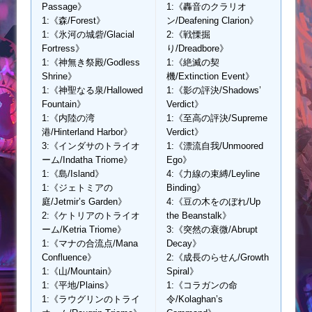
Passage》
1:《轟音のクラリオ
1:《森/Forest》
ン/Deafening Clarion》
1:《氷河の城砦/Glacial
2:《戦慄掘
Fortress》
り/Dreadbore》
1:《神無き祭殿/Godless
1:《絶滅の契
Shrine》
機/Extinction Event》
1:《神聖なる泉/Hallowed
1:《影の評決/Shadows’
Fountain》
Verdict》
1:《内陸の湾
1:《至高の評決/Supreme
港/Hinterland Harbor》
Verdict》
3:《インダサのトライオ
1:《漂流自我/Unmoored
ーム/Indatha Triome》
Ego》
1:《島/Island》
4:《力線の束縛/Leyline
1:《ジェトミアの
Binding》
庭/Jetmir’s Garden》
4:《豆の木をのぼれ/Up
2:《ケトリアのトライオ
the Beanstalk》
ーム/Ketria Triome》
3:《突然の衰微/Abrupt
1:《マナの合流点/Mana
Decay》
Confluence》
2:《成長のらせん/Growth
1:《山/Mountain》
Spiral》
1:《平地/Plains》
1:《コラガンの命
1:《ラウグリンのトライ
令/Kolaghan’s