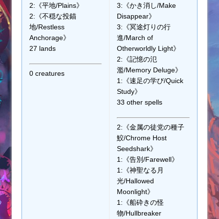
2:《平地/Plains》
3:《かき消し/Make
2:《不穏な投錨
Disappear》
地/Restless
3:《冥途灯りの行
Anchorage》
進/March of
27 lands
Otherworldly Light》
2:《記憶の氾
濫/Memory Deluge》
0 creatures
1:《速足の学び/Quick
Study》
33 other spells
2:《金属の徒党の種子
鮫/Chrome Host
Seedshark》
1:《告別/Farewell》
1:《神聖なる月
光/Hallowed
Moonlight》
1:《船砕きの怪
物/Hullbreaker