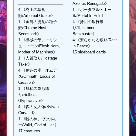
Azorius Renegade》
4:《樹上の草食
1:《ポータブル・ホー
獣/Arboreal Grazer》
ル/Portable Hole》
1:《金属の徒党の種子
4:《勢団の銀行破
鮫/Chrome Host
り/Reckoner
Seedshark》
Bankbuster》
1:《機械の母、エリシ
4:《安らかなる眠り/Rest
ュ・ノーン/Elesh Norn,
in Peace》
Mother of Machines》
15 sideboard cards
1:《人質取り/Hostage
Taker》
4:《創造の座、オムナ
ス/Omnath, Locus of
Creation》
1:《無私の象形織
り/Selfless
Glyphweaver》
4:《森の女人像/Sylvan
Caryatid》
1:《嘘の神、ヴァルキ
ー/Valki, God of Lies》
17 creatures