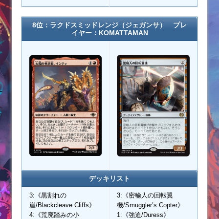
8位：ラクドスミッドレンジ（ジェガンサ） プレ
イヤー：KOMATTAMAN
デッキリスト
3:《黒割れの
3:《密輸人の回転翼
崖/Blackcleave Cliffs》
機/Smuggler’s Copter》
4:《荒廃踏みの小
1:《強迫/Duress》