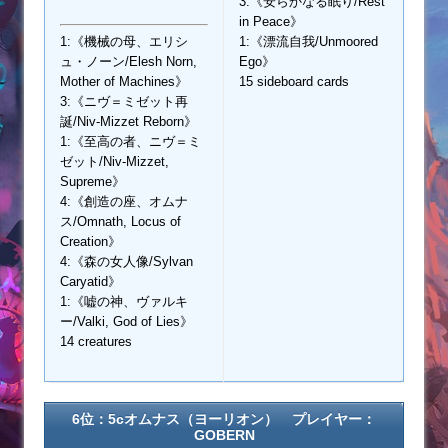
3:《安らかなる眠り/Rest
in Peace》
1:《機械の母、エリシ
1:《漂流自我/Unmoored
ュ・ノーン/Elesh Norn,
Ego》
Mother of Machines》
15 sideboard cards
3:《ニヴ＝ミゼット再
誕/Niv-Mizzet Reborn》
1:《至高の者、ニヴ＝ミ
ゼット/Niv-Mizzet,
Supreme》
4:《創造の座、オムナ
ス/Omnath, Locus of
Creation》
4:《森の女人像/Sylvan
Caryatid》
1:《嘘の神、ヴァルキ
ー/Valki, God of Lies》
14 creatures
6位：5cオムナス（ヨーリオン） プレイヤー：
GOBERN