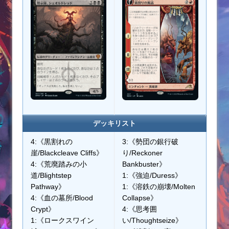
デッキリスト
4:《黒割れの
3:《勢団の銀行破
崖/Blackcleave Cliffs》
り/Reckoner
4:《荒廃踏みの小
Bankbuster》
道/Blightstep
1:《強迫/Duress》
Pathway》
1:《溶鉄の崩壊/Molten
4:《血の墓所/Blood
Collapse》
Crypt》
4:《思考囲
1:《ロークスワイン
い/Thoughtseize》