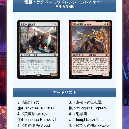
優勝：ラクドスミッドレンジ プレイヤー：
ARIANNE
デッキリスト
3:《黒割れの
3:《密輸人の回転翼
崖/Blackcleave Cliffs》
機/Smuggler’s Copter》
4:《荒廃踏みの小
4:《思考囲
道/Blightstep Pathway》
い/Thoughtseize》
4:《血の墓所/Blood
4:《鏡割りの寓話/Fable