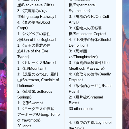
崖/Blackcleave Cliffs》
機/Experimental
3:《荒廃踏みの小
Synthesizer》
道/Blightstep Pathway》
3:《鬼流の金床/Oni-Cult
4:《血の墓所/Blood
Anvil》
Crypt》
3:《密輸人の回転翼
1:《バグベアの居住
機/Smuggler’s Copter》
地/Den of the Bugbear》
4:《上機嫌の解体/Gleeful
1:《目玉の暴君の住
Demolition》
処/Hive of the Eye
3:《思考囲
Tyrant》
い/Thoughtseize》
1:《ミレックス/Mirrex》
3:《食肉鉤虐殺事件/The
1:《山/Mountain》
Meathook Massacre》
1:《反逆のるつぼ、霜剣
4:《命取りの論争/Deadly
山/Sokenzan, Crucible of
Dispute》
Defiance》
4:《致命的な一押し/Fatal
2:《硫黄泉/Sulfurous
Push》
Springs》
2:《爆片破/Shrapnel
1:《沼/Swamp》
Blast》
1:《ヨーグモスの墳墓、
30 other spells
アーボーグ/Urborg, Tomb
of Yawgmoth》
4:《虚空の力線/Leyline of
20 lands
the Void》