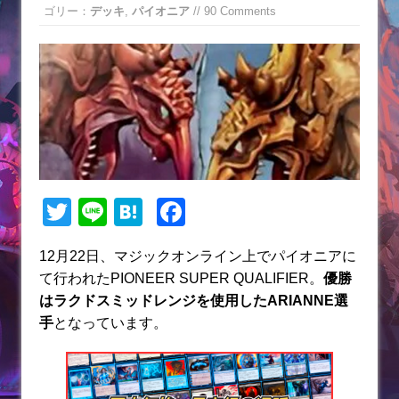
ゴリー：
デッキ
,
パイオニア
// 90 Comments
T
Li
H
F
w
n
at
a
12月22日、マジックオンライン上でパイオニアに
itt
e
e
c
て行われたPIONEER SUPER QUALIFIER。
優勝
er
n
e
はラクドスミッドレンジを使用したARIANNE選
a
b
手
となっています。
o
o