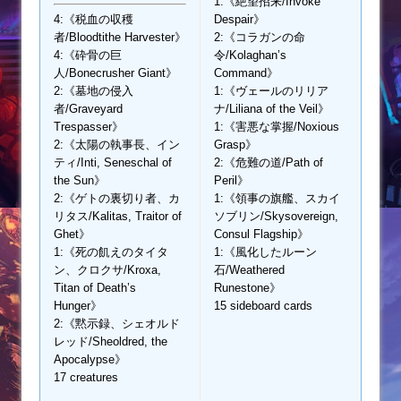
1:《絶望招来/Invoke
4:《税血の収穫
Despair》
者/Bloodtithe Harvester》
2:《コラガンの命
4:《砕骨の巨
令/Kolaghan’s
人/Bonecrusher Giant》
Command》
2:《墓地の侵入
1:《ヴェールのリリア
者/Graveyard
ナ/Liliana of the Veil》
Trespasser》
1:《害悪な掌握/Noxious
2:《太陽の執事長、イン
Grasp》
ティ/Inti, Seneschal of
2:《危難の道/Path of
the Sun》
Peril》
2:《ゲトの裏切り者、カ
1:《領事の旗艦、スカイ
リタス/Kalitas, Traitor of
ソブリン/Skysovereign,
Ghet》
Consul Flagship》
1:《死の飢えのタイタ
1:《風化したルーン
ン、クロクサ/Kroxa,
石/Weathered
Titan of Death’s
Runestone》
Hunger》
15 sideboard cards
2:《黙示録、シェオルド
レッド/Sheoldred, the
Apocalypse》
17 creatures