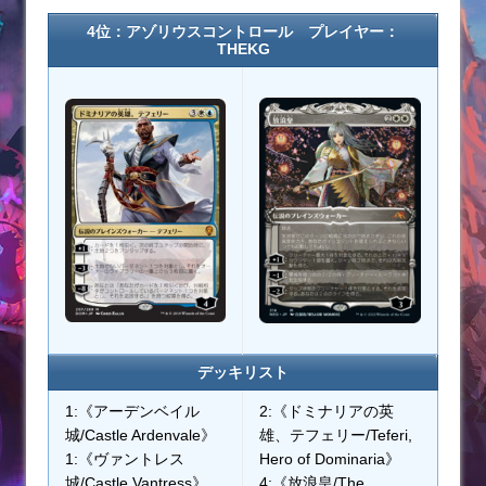
4位：アゾリウスコントロール プレイヤー：
THEKG
デッキリスト
1:《アーデンベイル
2:《ドミナリアの英
城/Castle Ardenvale》
雄、テフェリー/Teferi,
1:《ヴァントレス
Hero of Dominaria》
城/Castle Vantress》
4:《放浪皇/The