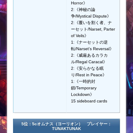
Horror》
2:《神秘の論
争/Mystical Dispute》
2:《覆いを割く者、ナ
ーセット/Narset, Parter
of Veils》
1:《ナーセットの逆
転/Narset’s Reversal》
2:《威厳あるカラカ
ル/Regal Caracal》
2:《安らかなる眠
り/Rest in Peace》
1:《一時的封
鎖/Temporary
Lockdown》
15 sideboard cards
5位：5cオムナス（ヨーリオン） プレイヤー：
TUNAKTUNAK