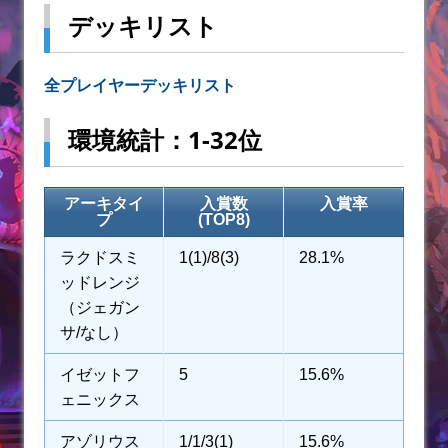
デッキリスト
全プレイヤーデッキリスト
環境統計：1-32位
アーキタイ
入賞数
入賞率
プ
(TOP8)
ラクドスミ
1(1)/8(3)
28.1%
ッドレンジ
（ジェガン
サ/なし）
イゼットフ
5
15.6%
ェニックス
アゾリウス
1/1/3(1)
15.6%