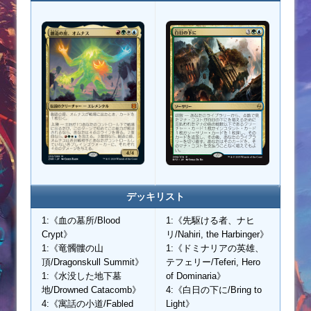
デッキリスト
1:《血の墓所/Blood
1:《先駆ける者、ナヒ
Crypt》
リ/Nahiri, the Harbinger》
1:《竜髑髏の山
1:《ドミナリアの英雄、
頂/Dragonskull Summit》
テフェリー/Teferi, Hero
1:《水没した地下墓
of Dominaria》
地/Drowned Catacomb》
4:《白日の下に/Bring to
4:《寓話の小道/Fabled
Light》