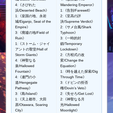
4:《さびれた
Wandering Emperor》
浜/Deserted Beach》
1:《告別/Farewell》
1:《皇国の地、永岩
2:《至高の評
城/Eiganjo, Seat of the
決/Supreme Verdict》
Empire》
2:《サメ台風/Shark
3:《廃墟の地/Field of
Typhoon》
Ruin》
3:《一時的封
1:《ストーム・ジャイ
鎖/Temporary
アントの聖堂/Hall of
Lockdown》
Storm Giants》
2:《方程式の改
4:《神聖なる
変/Change the
泉/Hallowed
Equation》
Fountain》
1:《時を越えた探索/Dig
4:《連門の小
Through Time》
道/Hengegate
3:《ドビンの拒否
Pathway》
権/Dovin’s Veto》
3:《島/Island》
2:《失せろ/Get Lost》
1:《天上都市、大田
2:《神聖なる月
原/Otawara, Soaring
光/Hallowed
City》
Moonlight》