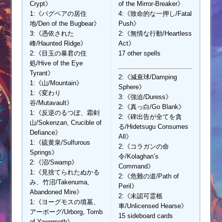
Crypt》
of the Mirror-Breaker》
1:《バグベアの居住
4:《致命的な一押し/Fatal
地/Den of the Bugbear》
Push》
3:《憑依された
2:《無情な行動/Heartless
峰/Haunted Ridge》
Act》
2:《目玉の暴君の住
17 other spells
処/Hive of the Eye
Tyrant》
2:《減衰球/Damping
1:《山/Mountain》
Sphere》
1:《変わり
3:《強迫/Duress》
谷/Mutavault》
2:《真っ白/Go Blank》
1:《反逆のるつぼ、霜剣
2:《碑出告が全てを貪
山/Sokenzan, Crucible of
る/Hidetsugu Consumes
Defiance》
All》
1:《硫黄泉/Sulfurous
2:《コラガンの命
Springs》
令/Kolaghan’s
2:《沼/Swamp》
Command》
1:《見捨てられたぬかる
2:《危難の道/Path of
み、竹沼/Takenuma,
Peril》
Abandoned Mire》
2:《未認可霊柩
1:《ヨーグモスの墳墓、
車/Unlicensed Hearse》
アーボーグ/Urborg, Tomb
15 sideboard cards
of Yawgmoth》