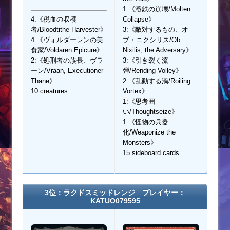
1:《溶鉄の崩壊/Molten
4:《税血の収穫
Collapse》
者/Bloodtithe Harvester》
3:《敵対するもの、オ
4:《ヴォルダーレンの美
ブ・ニクシリス/Ob
食家/Voldaren Epicure》
Nixilis, the Adversary》
2:《処刑者の族長、ヴラ
3:《引き裂く流
ーン/Vraan, Executioner
弾/Rending Volley》
Thane》
2:《乱動する渦/Roiling
10 creatures
Vortex》
1:《思考囲
い/Thoughtseize》
1:《怪物の兵器
化/Weaponize the
Monsters》
15 sideboard cards
3位：ラクドスミッドレンジ プレイヤー：
KATUO079595