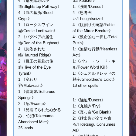
4:《荒廃踏みの小
Bankbuster》
道/Blightstep Pathway》
1:《強迫/Duress》
4:《血の墓所/Blood
4:《思考囲
Crypt》
い/Thoughtseize》
1:《ロークスワイン
4:《鏡割りの寓話/Fable
城/Castle Locthwain》
of the Mirror-Breaker》
2:《バグベアの居住
4:《致命的な一押し/Fatal
地/Den of the Bugbear》
Push》
4:《憑依された
1:《無情な行動/Heartless
峰/Haunted Ridge》
Act》
2:《目玉の暴君の住
1:《パワー・ワード・キ
処/Hive of the Eye
ル/Power Word Kill》
Tyrant》
1:《シェオルドレッドの
1:《変わり
勅令/Sheoldred’s Edict》
谷/Mutavault》
18 other spells
1:《硫黄泉/Sulfurous
Springs》
1:《強迫/Duress》
2:《沼/Swamp》
1:《丸焼き/Fry》
1:《見捨てられたぬかる
2:《真っ白/Go Blank》
み、竹沼/Takenuma,
2:《碑出告が全てを貪
Abandoned Mire》
る/Hidetsugu Consumes
25 lands
All》