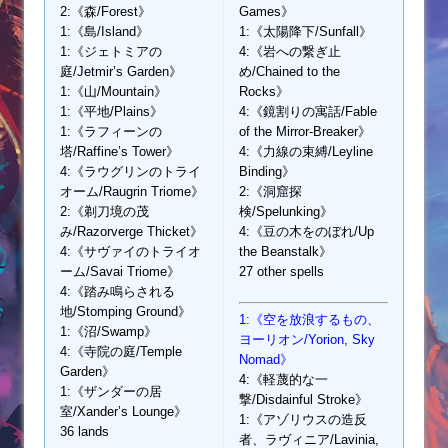
2:《森/Forest》
Games》
1:《島/Island》
1:《太陽降下/Sunfall》
1:《ジェトミアの
4:《岩への繋ぎ止
庭/Jetmir’s Garden》
め/Chained to the
1:《山/Mountain》
Rocks》
1:《平地/Plains》
4:《鏡割りの寓話/Fable
1:《ラフィーンの
of the Mirror-Breaker》
塔/Raffine’s Tower》
4:《力線の束縛/Leyline
4:《ラウグリンのトライ
Binding》
オーム/Raugrin Triome》
2:《洞窟探
2:《剃刀境の茂
検/Spelunking》
み/Razorverge Thicket》
4:《豆の木をのぼれ/Up
4:《サヴァイのトライオ
the Beanstalk》
ーム/Savai Triome》
27 other spells
4:《踏み鳴らされる
地/Stomping Ground》
1:《空を放浪するもの、
1:《沼/Swamp》
ヨーリオン/Yorion, Sky
4:《寺院の庭/Temple
Nomad》
Garden》
4:《軽蔑的な一
1:《ザンダーの居
撃/Disdainful Stroke》
室/Xander’s Lounge》
1:《アゾリウスの造反
36 lands
者、ラヴィニア/Lavinia,