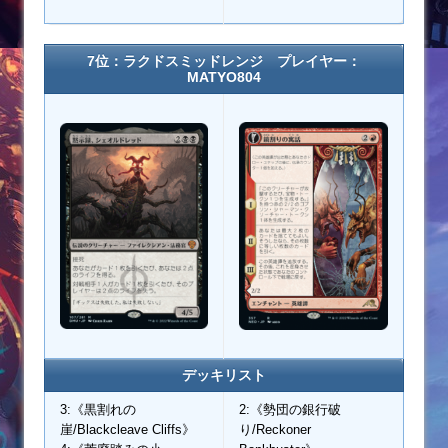
7位：ラクドスミッドレンジ プレイヤー：
MATYO804
デッキリスト
3:《黒割れの
2:《勢団の銀行破
崖/Blackcleave Cliffs》
り/Reckoner