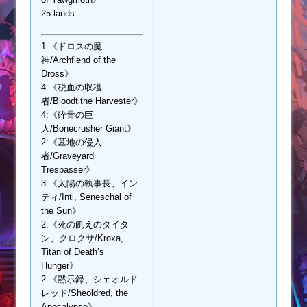
25 lands
1:《ドロスの魔
神/Archfiend of the
Dross》
4:《税血の収穫
者/Bloodtithe Harvester》
4:《砕骨の巨
人/Bonecrusher Giant》
2:《墓地の侵入
者/Graveyard
Trespasser》
3:《太陽の執事長、イン
ティ/Inti, Seneschal of
the Sun》
2:《死の飢えのタイタ
ン、クロクサ/Kroxa,
Titan of Death’s
Hunger》
2:《黙示録、シェオルド
レッド/Sheoldred, the
Apocalypse》