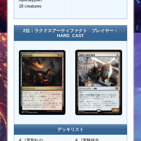
18 creatures
2位：ラクドスアーティファクト プレイヤー：
HARD_CAST
デッキリスト
4:《黒割れの
4:《実験統合