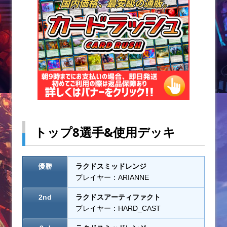
k
トップ8選手&使用デッキ
優勝
ラクドスミッドレンジ
プレイヤー：ARIANNE
2nd
ラクドスアーティファクト
プレイヤー：HARD_CAST