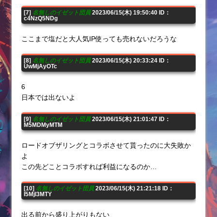
[7]
名無しのイゼット団員
2023/06/15(木) 19:50:40 ID：
c4NzQ5NDg
ここまで塩だと大人気IP使っても売れないだろうな
[8]
名無しのイゼット団員
2023/06/15(木) 20:33:24 ID：
UwMjAyOTc
6
日本では出ないよ
[9]
名無しのイゼット団員
2023/06/15(木) 21:01:47 ID：
M5MDMyMTM
ロードオブザリングとコラボさせて貰ったのに大失敗か
よ
この先どことコラボすれば利益になるのか…
[10]
名無しのイゼット団員
2023/06/15(木) 21:21:18 ID：
I5MjI3MTY
出る前から盛り上がりもない