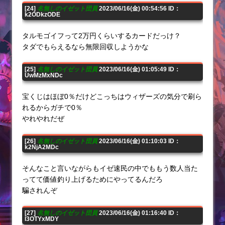
[24]
名無しのイゼット団員
2023/06/16(金) 00:54:56 ID：
k2ODkzODE
タルモゴイフって2万円くらいするカードだっけ？
タダでもらえるなら無限回収しようかな
[25]
名無しのイゼット団員
2023/06/16(金) 01:05:49 ID：
UwMzMxNDc
宝くじはほぼ0％だけどこっちはウィザーズの気分で刷ら
れるからガチで0％
やれやれだぜ
[26]
名無しのイゼット団員
2023/06/16(金) 01:10:03 ID：
k2NjA2MDc
そんなこと言いながらもイゼ速民の中でももう数人当た
ってて価値釣り上げるためにやってるんだろ
騙されんぞ
[27]
名無しのイゼット団員
2023/06/16(金) 01:16:40 ID：
I3OTYxMDY