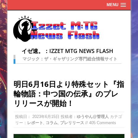
MENU
イゼ速。：IZZET MTG NEWS FLASH
マジック：ザ・ギャザリング専門総合情報サイト
明日6月16日より特殊セット『指
輪物語：中つ国の伝承』のプレ
リリースが開始！
投稿日：
2023年6月15日
投稿者：
ゆうやん@管理人
カテゴ
リー：
レポート
,
コラム
,
プレリリース
// 405 Comments