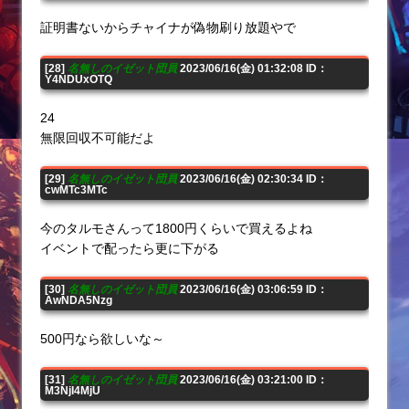
証明書ないからチャイナが偽物刷り放題やで
[28]
名無しのイゼット団員
2023/06/16(金) 01:32:08 ID：
Y4NDUxOTQ
24
無限回収不可能だよ
[29]
名無しのイゼット団員
2023/06/16(金) 02:30:34 ID：
cwMTc3MTc
今のタルモさんって1800円くらいで買えるよね
イベントで配ったら更に下がる
[30]
名無しのイゼット団員
2023/06/16(金) 03:06:59 ID：
AwNDA5Nzg
500円なら欲しいな～
[31]
名無しのイゼット団員
2023/06/16(金) 03:21:00 ID：
M3NjI4MjU