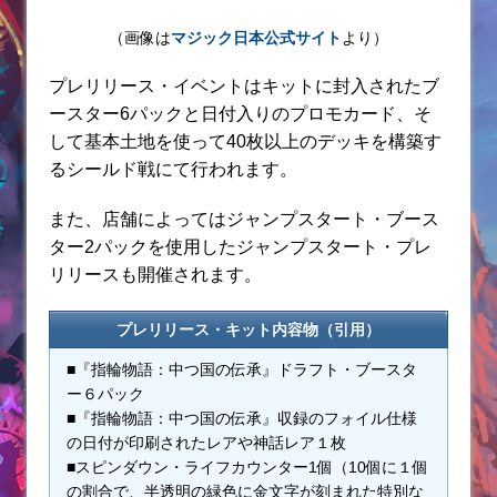
（画像は
マジック日本公式サイト
より）
プレリリース・イベントはキットに封入されたブ
ースター6パックと日付入りのプロモカード、そ
して基本土地を使って40枚以上のデッキを構築す
るシールド戦にて行われます。
また、店舗によってはジャンプスタート・ブース
ター2パックを使用したジャンプスタート・プレ
リリースも開催されます。
プレリリース・キット内容物（引用）
■『指輪物語：中つ国の伝承』ドラフト・ブースタ
ー６パック
■『指輪物語：中つ国の伝承』収録のフォイル仕様
の日付が印刷されたレアや神話レア１枚
■スピンダウン・ライフカウンター1個（10個に１個
の割合で、半透明の緑色に金文字が刻まれた特別な