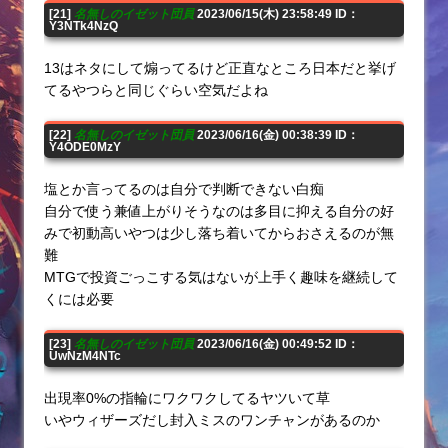
[21]
名無しのイゼット団員
2023/06/15(木) 23:58:49 ID：
Y3NTk4NzQ
13はネタにして煽ってるけど正直なところ日本だと挙げ
てるやつらと同じぐらい空気だよね
[22]
名無しのイゼット団員
2023/06/16(金) 00:38:39 ID：
Y4ODE0MzY
塩とか言ってるのは自分で判断できない白痴
自分で使う兼値上がりそうなのは多目に抑える自分の好
みで初動高いやつは少し落ち着いてからおさえるのが無
難
MTGで投資ごっこする気はないが上手く趣味を継続して
くには必要
[23]
名無しのイゼット団員
2023/06/16(金) 00:49:52 ID：
UwNzM4NTc
出現率0%の指輪にワクワクしてるヤツいて草
いやウィザーズだし封入ミスのワンチャンがあるのか