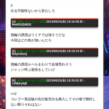
2
出る可能性ないから安心しろ
[4]
名無しのイゼット団員
2023/06/15(木) 19:16:58 ID：
MwNDQ5MDE
指輪の誘惑はリミテでは強そうだな
今回はどの色が強いんだろ
[5]
名無しのイゼット団員
2023/06/15(木) 19:19:33 ID：
I5NjA5NzQ
指輪の誘惑ルールまわりで会場荒れそう
ジャッジ呼ぶ覚悟をしていけ
[6]
名無しのイゼット団員
2023/06/15(木) 19:35:02 ID：
c0MjAyNjE
>>2
コレブー英語版の先行販売分を購入してその場で開封し
ない限りそれはない