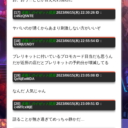
[17]
名無しのイゼット団員
2023/06/15(木) 22:30:26 ID：
c4NzQ5NTE
ヤバいのが湧くからあまり刺激しない方がいいぞ
[18]
名無しのイゼット団員
2023/06/15(木) 22:55:54 ID：
UxMjU1NDY
プレリキットに付いているプロモカード目当だも思うん
だが近所の店だとプレリキットの予約分が壊滅してる
[19]
名無しのイゼット団員
2023/06/15(木) 23:05:08 ID：
QzNjEwMDA
なんだ 人気じゃん
[20]
名無しのイゼット団員
2023/06/15(木) 23:09:51 ID：
c4MTcxMjE
語ることが無さ過ぎてめっちゃ静かだ…