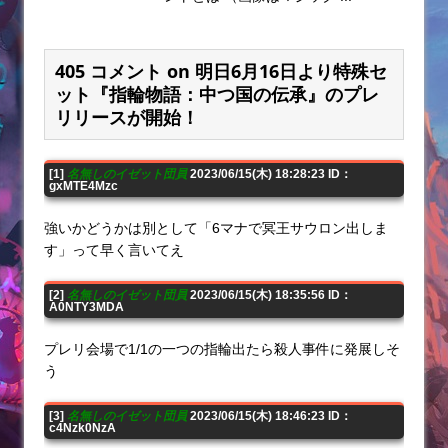
405 コメント on 明日6月16日より特殊セ
ット『指輪物語：中つ国の伝承』のプレ
リリースが開始！
[1]
名無しのイゼット団員
2023/06/15(木) 18:28:23 ID：
gxMTE4Mzc
強いかどうかは別として「6マナで冥王サウロン出しま
す」って早く言いてえ
[2]
名無しのイゼット団員
2023/06/15(木) 18:35:56 ID：
A0NTY3MDA
プレリ会場で1/1の一つの指輪出たら殺人事件に発展しそ
う
[3]
名無しのイゼット団員
2023/06/15(木) 18:46:23 ID：
c4Nzk0NzA