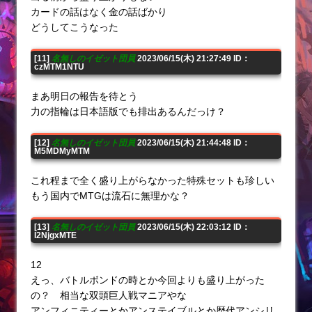
カードの話はなく金の話ばかり
どうしてこうなった
[11]
名無しのイゼット団員
2023/06/15(木) 21:27:49 ID：
czMTM1NTU
まあ明日の報告を待とう
力の指輪は日本語版でも排出あるんだっけ？
[12]
名無しのイゼット団員
2023/06/15(木) 21:44:48 ID：
M5MDMyMTM
これ程まで全く盛り上がらなかった特殊セットも珍しい
もう国内でMTGは流石に無理かな？
[13]
名無しのイゼット団員
2023/06/15(木) 22:03:12 ID：
I2NjgxMTE
12
えっ、バトルボンドの時とか今回よりも盛り上がった
の？ 相当な双頭巨人戦マニアやな
アンフィニティーとかアンステイブルとか歴代アンシリ