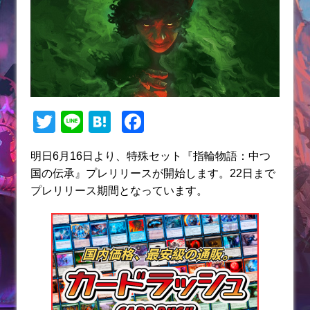
T
Li
H
F
w
n
at
a
明日6月16日より、特殊セット『指輪物語：中つ
itt
e
e
c
国の伝承』プレリリースが開始します。22日まで
er
n
e
プレリリース期間となっています。
a
b
o
o
k