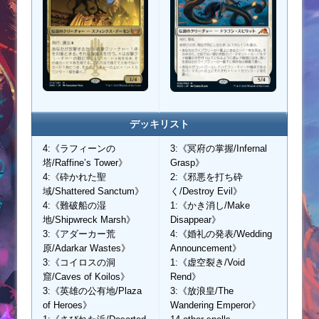
デッキリスト
4:《ラフィーンの
3:《冥府の掌握/Infernal
塔/Raffine’s Tower》
Grasp》
4:《砕かれた聖
2:《邪悪を打ち砕
域/Shattered Sanctum》
く/Destroy Evil》
4:《難破船の湿
1:《かき消し/Make
地/Shipwreck Marsh》
Disappear》
3:《アダーカー荒
4:《婚礼の発表/Wedding
原/Adarkar Wastes》
Announcement》
3:《コイロスの洞
1:《虚空裂き/Void
窟/Caves of Koilos》
Rend》
3:《英雄の公有地/Plaza
3:《放浪皇/The
of Heroes》
Wandering Emperor》