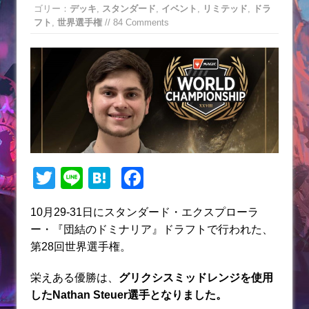
ゴリー：
デッキ
,
スタンダード
,
イベント
,
リミテッド
,
ドラ
フト
,
世界選手権
// 84 Comments
T
Li
H
F
w
n
at
a
10月29-31日に
スタンダード・エクスプローラ
itt
e
e
c
ー・『団結のドミナリア』ドラフトで行われた、
er
n
e
第28回世界選手権。
a
b
栄えある優勝は、
グリクシスミッドレンジを使用
o
したNathan Steuer選手となりました。