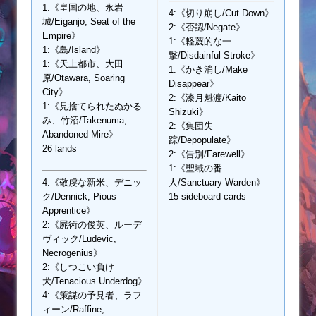
1:《皇国の地、永岩
4:《切り崩し/Cut Down》
城/Eiganjo, Seat of the
2:《否認/Negate》
Empire》
1:《軽蔑的な一
1:《島/Island》
撃/Disdainful Stroke》
1:《天上都市、大田
1:《かき消し/Make
原/Otawara, Soaring
Disappear》
City》
2:《漆月魁渡/Kaito
1:《見捨てられたぬかる
Shizuki》
み、竹沼/Takenuma,
2:《集団失
Abandoned Mire》
踪/Depopulate》
26 lands
2:《告別/Farewell》
1:《聖域の番
4:《敬虔な新米、デニッ
人/Sanctuary Warden》
ク/Dennick, Pious
15 sideboard cards
Apprentice》
2:《屍術の俊英、ルーデ
ヴィック/Ludevic,
Necrogenius》
2:《しつこい負け
犬/Tenacious Underdog》
4:《策謀の予見者、ラフ
ィーン/Raffine,