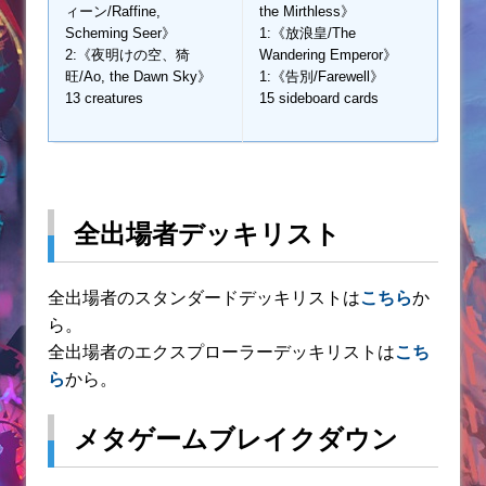
ィーン/Raffine,
the Mirthless》
Scheming Seer》
1:《放浪皇/The
2:《夜明けの空、猗
Wandering Emperor》
旺/Ao, the Dawn Sky》
1:《告別/Farewell》
13 creatures
15 sideboard cards
全出場者デッキリスト
全出場者のスタンダードデッキリストは
こちら
か
ら。
全出場者のエクスプローラーデッキリストは
こち
ら
から。
メタゲームブレイクダウン