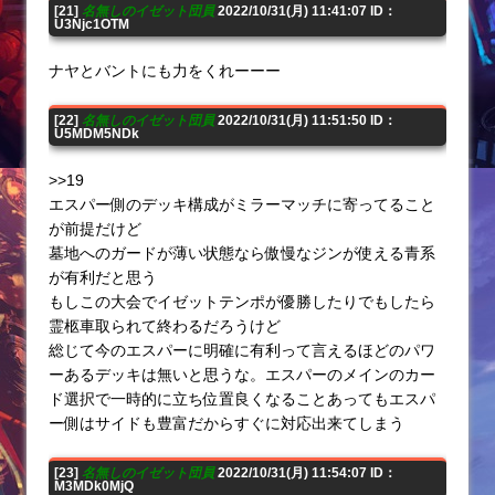
[21]
名無しのイゼット団員
2022/10/31(月) 11:41:07 ID：
U3Njc1OTM
ナヤとバントにも力をくれーーー
[22]
名無しのイゼット団員
2022/10/31(月) 11:51:50 ID：
U5MDM5NDk
>>19
エスパー側のデッキ構成がミラーマッチに寄ってること
が前提だけど
墓地へのガードが薄い状態なら傲慢なジンが使える青系
が有利だと思う
もしこの大会でイゼットテンポが優勝したりでもしたら
霊柩車取られて終わるだろうけど
総じて今のエスパーに明確に有利って言えるほどのパワ
ーあるデッキは無いと思うな。エスパーのメインのカー
ド選択で一時的に立ち位置良くなることあってもエスパ
ー側はサイドも豊富だからすぐに対応出来てしまう
[23]
名無しのイゼット団員
2022/10/31(月) 11:54:07 ID：
M3MDk0MjQ