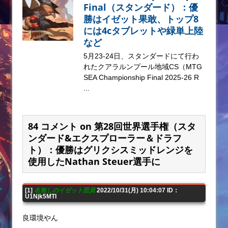
Final（スタンダード）：優
勝はイゼット果敢、トップ8
には4cタブレットや緑単上陸
など
5月23-24日、スタンダードにて行わ
れたクアラルンプール地域CS（MTG
SEA Championship Final 2025-26 R
...
84 コメント on 第28回世界選手権（スタ
ンダード&エクスプローラー＆ドラフ
ト）：優勝はグリクシスミッドレンジを
使用したNathan Steuer選手に
[1]
名無しのイゼット団員
2022/10/31(月) 10:04:07 ID：
U1Njk5MTI
良環境やん