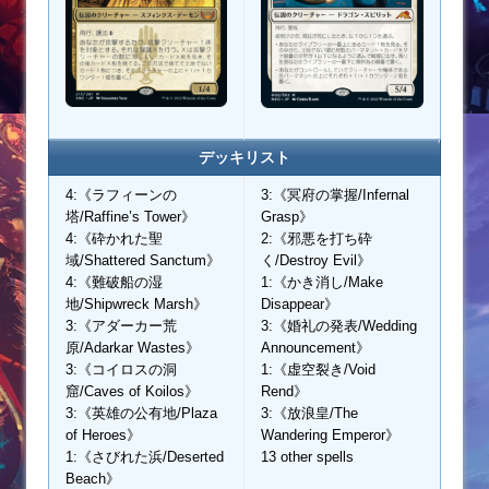
デッキリスト
4:《ラフィーンの
3:《冥府の掌握/Infernal
塔/Raffine’s Tower》
Grasp》
4:《砕かれた聖
2:《邪悪を打ち砕
域/Shattered Sanctum》
く/Destroy Evil》
4:《難破船の湿
1:《かき消し/Make
地/Shipwreck Marsh》
Disappear》
3:《アダーカー荒
3:《婚礼の発表/Wedding
原/Adarkar Wastes》
Announcement》
3:《コイロスの洞
1:《虚空裂き/Void
窟/Caves of Koilos》
Rend》
3:《英雄の公有地/Plaza
3:《放浪皇/The
of Heroes》
Wandering Emperor》
1:《さびれた浜/Deserted
13 other spells
Beach》