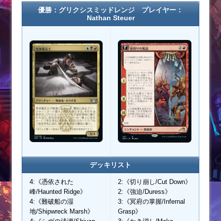
優勝：グリクシスミッドレンジ プレイヤー：
Nathan Steuer
デッキリスト
4:《憑依された
2:《切り崩し/Cut Down》
峰/Haunted Ridge》
2:《強迫/Duress》
4:《難破船の湿
3:《冥府の掌握/Infernal
地/Shipwreck Marsh》
Grasp》