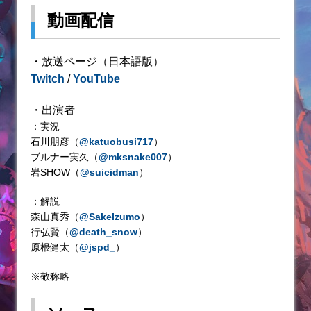
動画配信
・放送ページ（日本語版）
Twitch
/
YouTube
・出演者
：実況
石川朋彦（
@katuobusi717
）
ブルナー実久（
@mksnake007
）
岩SHOW（
@suicidman
）
：解説
森山真秀（
@SakeIzumo
）
行弘賢（
@death_snow
）
原根健太（
@jspd_
）
※敬称略