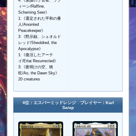
4:《策謀の予見者、ラフ
ィーン/Raffine,
Scheming Seer》
1:《選定された平和の番
人/Anointed
Peacekeeper》
3:《黙示録、シェオルド
レッド/Sheoldred, the
Apocalypse》
1:《復活したアーテ
イ/Ertai Resurrected》
3:《夜明けの空、猗
旺/Ao, the Dawn Sky》
20 creatures
4位：エスパーミッドレンジ プレイヤー：Karl
Sarap