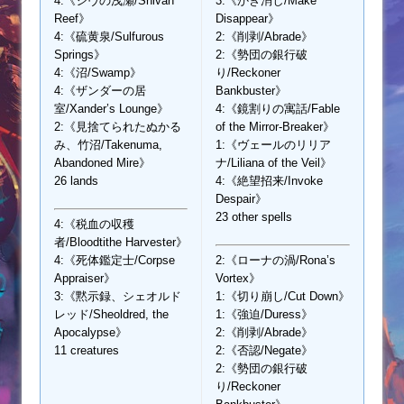
4:《シヴの浅瀬/Shivan
3:《かき消し/Make
Reef》
Disappear》
4:《硫黄泉/Sulfurous
2:《削剥/Abrade》
Springs》
2:《勢団の銀行破
4:《沼/Swamp》
り/Reckoner
4:《ザンダーの居
Bankbuster》
室/Xander’s Lounge》
4:《鏡割りの寓話/Fable
2:《見捨てられたぬかる
of the Mirror-Breaker》
み、竹沼/Takenuma,
1:《ヴェールのリリア
Abandoned Mire》
ナ/Liliana of the Veil》
26 lands
4:《絶望招来/Invoke
Despair》
23 other spells
4:《税血の収穫
者/Bloodtithe Harvester》
4:《死体鑑定士/Corpse
2:《ローナの渦/Rona’s
Appraiser》
Vortex》
3:《黙示録、シェオルド
1:《切り崩し/Cut Down》
レッド/Sheoldred, the
1:《強迫/Duress》
Apocalypse》
2:《削剥/Abrade》
11 creatures
2:《否認/Negate》
2:《勢団の銀行破
り/Reckoner