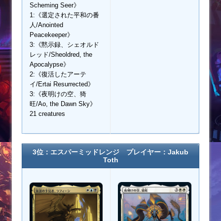
Scheming Seer》
1:《選定された平和の番
人/Anointed
Peacekeeper》
3:《黙示録、シェオルド
レッド/Sheoldred, the
Apocalypse》
2:《復活したアーテ
イ/Ertai Resurrected》
3:《夜明けの空、猗
旺/Ao, the Dawn Sky》
21 creatures
3位：エスパーミッドレンジ プレイヤー：Jakub
Toth