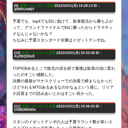
[9]
名無しのイゼット団員
2022/10/31(月) 10:28:13 ID：
g0MDUwMjY
予選でも、top4でもEliに負けて、敗者復活から勝ち上が
って、グランドファイナルでEliに勝ったからドラマチッ
クなんじゃないかな？
ちなみに予選スタンダード全勝はイゼットテンポね。
[10]
名無しのイゼット団員
2022/10/31(月) 10:32:46 ID：
AyODQ5NzE
TOP4決めるとこで敗北の涙を経て最後は歓喜の涙に変わ
ったのすごい感動した。
決勝の最後がマナスクリューでの決着で締まらなかった
けどそれもMTGあるあるなのかなぁという感じ。リリア
ナ設置までの読みあいとかはすごい良かった。
[11]
名無しのイゼット団員
2022/10/31(月) 10:36:43 ID：
U5MDM5NDk
スタンのイゼットテンポの人は予選ラウンド数が多いエ
クスプローラーで失速しちゃって残念だった