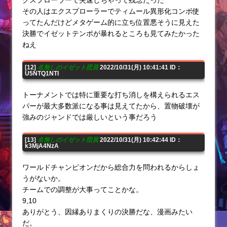
その人はエクスプローラーでティムール異形化コンボ使
ってたんだけどメタゲーム的に立ち位置悪そうに見えた
決勝でイゼットテンポが暴れるところも見てみたかった
ねえ
[12]
名無しのイゼット団員
2022/10/31(月) 10:41:41 ID：
U5NTQ1NTI
トーナメントでは特に重要な打ち消しを構えられるエス
パーが最大多数派になる事は見えてたから、置物破壊が
強みのジャンドでは厳しいという事だろう
[13]
名無しのイゼット団員
2022/10/31(月) 10:42:44 ID：
k3MjA4NzA
ワールドチャンピオンだから総合力を問われるからしょ
うがないか。
チームでの調整が大事ってことかな。
9,10
ありがとう、因縁ありまくりの決勝だな、漫画みたい
だ。