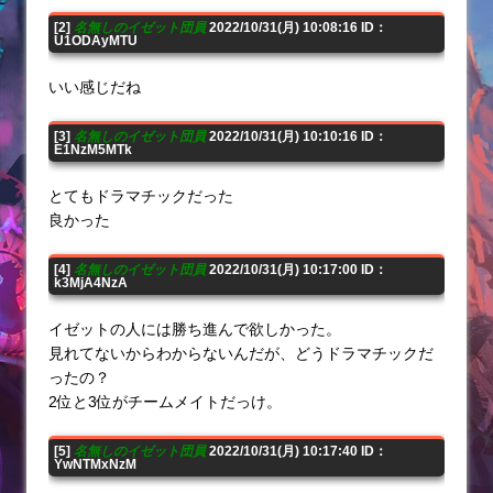
[2]
名無しのイゼット団員
2022/10/31(月) 10:08:16 ID：
U1ODAyMTU
いい感じだね
[3]
名無しのイゼット団員
2022/10/31(月) 10:10:16 ID：
E1NzM5MTk
とてもドラマチックだった
良かった
[4]
名無しのイゼット団員
2022/10/31(月) 10:17:00 ID：
k3MjA4NzA
イゼットの人には勝ち進んで欲しかった。
見れてないからわからないんだが、どうドラマチックだ
ったの？
2位と3位がチームメイトだっけ。
[5]
名無しのイゼット団員
2022/10/31(月) 10:17:40 ID：
YwNTMxNzM