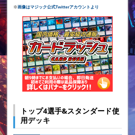
o
※
画像はマジック公式Twitterアカウントより
k
トップ4選手&スタンダード使
用デッキ