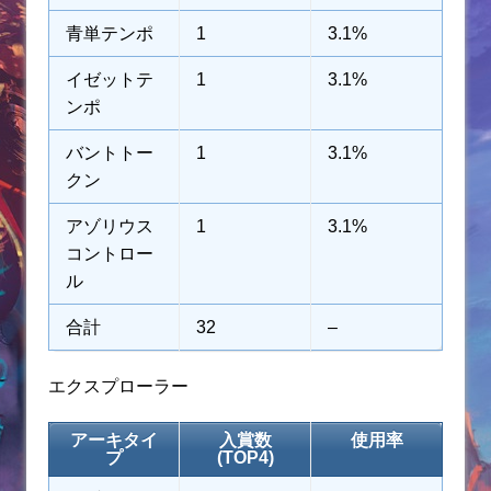
青単テンポ
1
3.1%
イゼットテ
1
3.1%
ンポ
バントトー
1
3.1%
クン
アゾリウス
1
3.1%
コントロー
ル
合計
32
–
エクスプローラー
アーキタイ
入賞数
使用率
プ
(TOP4)