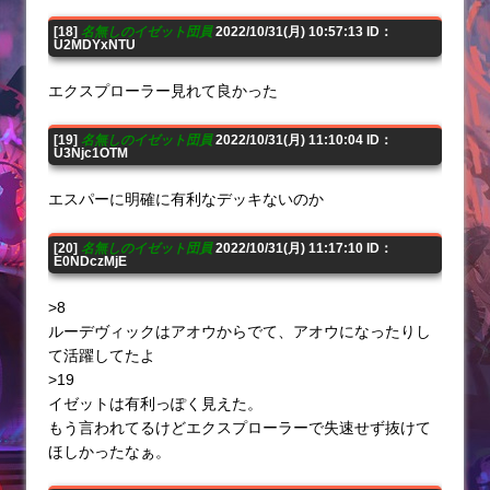
[18]
名無しのイゼット団員
2022/10/31(月) 10:57:13 ID：
U2MDYxNTU
エクスプローラー見れて良かった
[19]
名無しのイゼット団員
2022/10/31(月) 11:10:04 ID：
U3Njc1OTM
エスパーに明確に有利なデッキないのか
[20]
名無しのイゼット団員
2022/10/31(月) 11:17:10 ID：
E0NDczMjE
>8
ルーデヴィックはアオウからでて、アオウになったりし
て活躍してたよ
>19
イゼットは有利っぽく見えた。
もう言われてるけどエクスプローラーで失速せず抜けて
ほしかったなぁ。