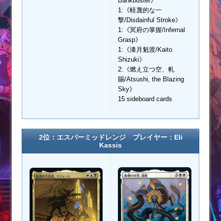
Bankbuster》
1:《軽蔑的な一
撃/Disdainful Stroke》
1:《冥府の掌握/Infernal
Grasp》
1:《漆月魁渡/Kaito
Shizuki》
2:《燃え立つ空、軋
賜/Atsushi, the Blazing
Sky》
15 sideboard cards
2位：エスパーミッドレンジ プレイヤー：Eli
Kassis