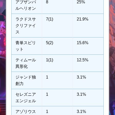
アブザンパ
8
25%
ルヘリオン
ラクドスサ
7(1)
21.9%
クリファイ
ス
青単スピリ
5(2)
15.6%
ット
ティムール
1(1)
12.5%
異形化
ジャンド独
1
3.1%
創力
セレズニア
1
3.1%
エンジェル
アゾリウス
1
3.1%