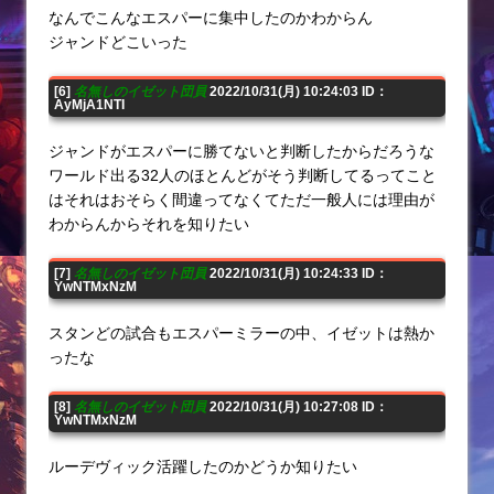
なんでこんなエスパーに集中したのかわからん
ジャンドどこいった
[6]
名無しのイゼット団員
2022/10/31(月) 10:24:03 ID：
AyMjA1NTI
ジャンドがエスパーに勝てないと判断したからだろうな
ワールド出る32人のほとんどがそう判断してるってこと
はそれはおそらく間違ってなくてただ一般人には理由が
わからんからそれを知りたい
[7]
名無しのイゼット団員
2022/10/31(月) 10:24:33 ID：
YwNTMxNzM
スタンどの試合もエスパーミラーの中、イゼットは熱か
ったな
[8]
名無しのイゼット団員
2022/10/31(月) 10:27:08 ID：
YwNTMxNzM
ルーデヴィック活躍したのかどうか知りたい