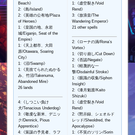
Beach》
1:《虚空裂き/Void
2:《島/Island》
Rend》
2:《英雄の公有地/Plaza
3:《放浪皇/The
of Heroes》
Wandering Emperor》
1:《皇国の地、永岩
21 other spells
城/Eiganjo, Seat of the
Empire》
2:《ローナの渦/Rona’s
1:《天上都市、大田
Vortex》
原/Otawara, Soaring
1:《切り崩し/Cut Down》
City》
2:《否認/Negate》
1:《沼/Swamp》
1:《軽蔑的な一
1:《見捨てられたぬかる
撃/Disdainful Stroke》
み、竹沼/Takenuma,
1:《眼識の収集/Siphon
Abandoned Mire》
Insight》
26 lands
2:《漆月魁渡/Kaito
Shizuki》
4:《しつこい負け
1:《虚空裂き/Void
犬/Tenacious Underdog》
Rend》
3:《敬虔な新米、デニッ
2:《黙示録、シェオルド
ク/Dennick, Pious
レッド/Sheoldred, the
Apprentice》
Apocalypse》
4:《策謀の予見者、ラフ
1:《不笑のソリン/Sorin