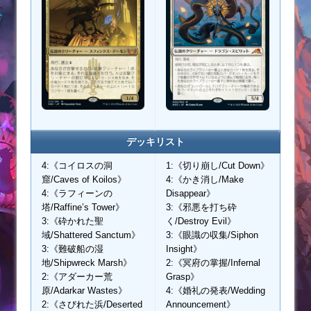
デッキリスト
4:《コイロスの洞
1:《切り崩し/Cut Down》
窟/Caves of Koilos》
4:《かき消し/Make
4:《ラフィーンの
Disappear》
塔/Raffine’s Tower》
3:《邪悪を打ち砕
3:《砕かれた聖
く/Destroy Evil》
域/Shattered Sanctum》
3:《眼識の収集/Siphon
3:《難破船の湿
Insight》
地/Shipwreck Marsh》
2:《冥府の掌握/Infernal
2:《アダーカー荒
Grasp》
原/Adarkar Wastes》
4:《婚礼の発表/Wedding
2:《さびれた浜/Deserted
Announcement》