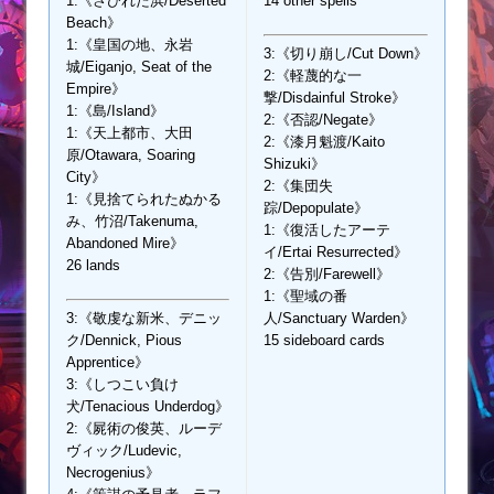
1:《さびれた浜/Deserted
14 other spells
Beach》
1:《皇国の地、永岩
3:《切り崩し/Cut Down》
城/Eiganjo, Seat of the
2:《軽蔑的な一
Empire》
撃/Disdainful Stroke》
1:《島/Island》
2:《否認/Negate》
1:《天上都市、大田
2:《漆月魁渡/Kaito
原/Otawara, Soaring
Shizuki》
City》
2:《集団失
1:《見捨てられたぬかる
踪/Depopulate》
み、竹沼/Takenuma,
1:《復活したアーテ
Abandoned Mire》
イ/Ertai Resurrected》
26 lands
2:《告別/Farewell》
1:《聖域の番
3:《敬虔な新米、デニッ
人/Sanctuary Warden》
ク/Dennick, Pious
15 sideboard cards
Apprentice》
3:《しつこい負け
犬/Tenacious Underdog》
2:《屍術の俊英、ルーデ
ヴィック/Ludevic,
Necrogenius》