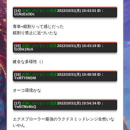
[14]
名無しのイゼット団員
2022/10/31(月) 10:43:01 ID：
U1NzExODc
青単+鏡割りって感じだった
鏡割り禁止に近づいたな
[15]
名無しのイゼット団員
2022/10/31(月) 10:43:19 ID：
I1ODk1NzA
健全な多様性（）
[16]
名無しのイゼット団員
2022/10/31(月) 10:48:58 ID：
YxMTY0NDM
オーコ環境かな
[17]
名無しのイゼット団員
2022/10/31(月) 10:54:34 ID：
YwNTMxMzQ
エクスプローラー最強のラクドスミッドレンジ全然いな
いやん