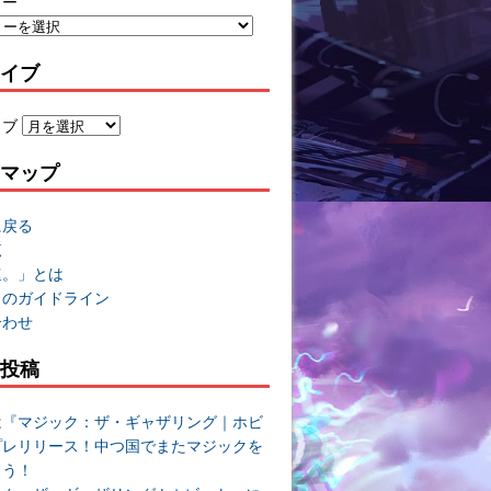
リー
イブ
イブ
マップ
に戻る
覧
速。」とは
トのガイドライン
合わせ
投稿
は『マジック：ザ・ギャザリング｜ホビ
プレリリース！中つ国でまたマジックを
よう！