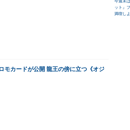
今週末
ット』
満喫し
布プロモカードが公開 龍王の傍に立つ《オジ