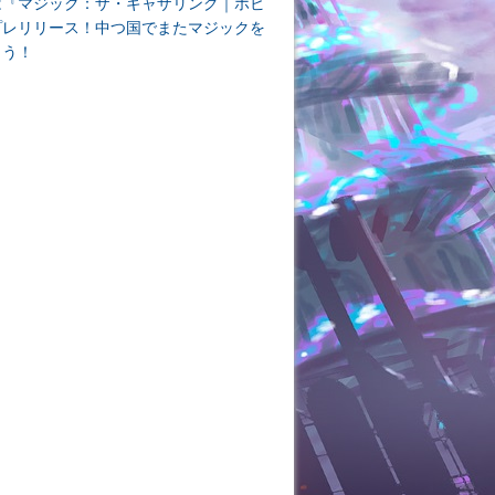
は『マジック：ザ・ギャザリング｜ホビ
プレリリース！中つ国でまたマジックを
よう！