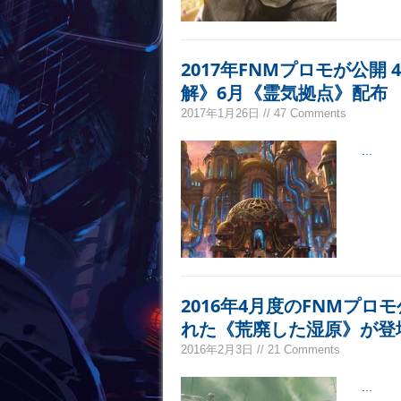
2017年FNMプロモが公開
解》6月《霊気拠点》配布
2017年1月26日 // 47 Comments
...
2016年4月度のFNMプ
れた《荒廃した湿原》が登
2016年2月3日 // 21 Comments
...