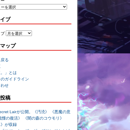
リー
イブ
イブ
マップ
に戻る
覧
速。」とは
トのガイドライン
合わせ
投稿
cret Lairが公開。《汚涜》 《悪魔の意
戦慄の復活》 《闇の森のコウモリ》
み》が収録