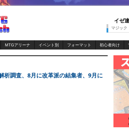
イゼ速。
マジック
MTGアリーナ
イベント別
フォーマット
初心者向け
月に解析調査、8月に改革派の結集者、9月に