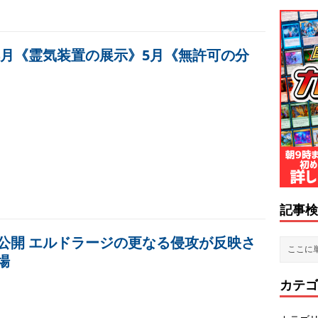
 4月《霊気装置の展示》5月《無許可の分
記事検
ロモ公開 エルドラージの更なる侵攻が反映さ
場
カテゴ