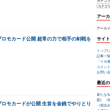
カテゴ
アーカ
アーカ
配布プロモカード公開 超常の力で相手の剣戟を
サイト
トップ
記事一
「イゼ
コメン
お問い
最近の
新たなSe
図》 《
配布プロモカードが公開 生首を金銭でやりとり
《骨読