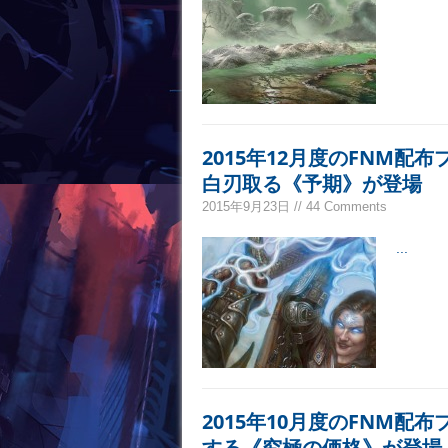
2015年12月度のFNM
白刃取る《予期》が登場
2015年9月23日 // 44 Comments
...
2015年10月度のFNM
する《究極の価格》が登場