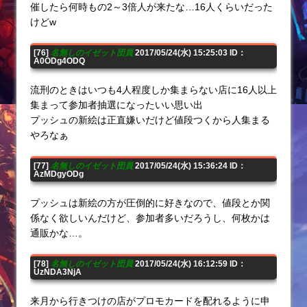
催したら何時もの2～3倍人が来たな…16人くらいだった
けどw
[76]
名無しのイゼット団員
2017/05/24(水) 15:25:03 ID：
A0ODg4ODQ
流刑のときはいつも4人程度しか集まらない店に16人以上
集まって参加者抽選になったいい思い出
プッシュの新絵は正直嫌いだけど値段つくから人集まる
やろなぁ
[77]
名無しのイゼット団員
2017/05/24(水) 15:36:24 ID：
AzMDgyODg
プッシュは新絵の方が圧倒的に好きなので、値段とか関
係なく欲しいんだけど、参加者多いだろうし、何枚かは
通販かな…。
[78]
名無しのイゼット団員
2017/05/24(水) 16:12:59 ID：
UzNDA3NjA
来月から行きつけの店がプロモカードを配れるように申