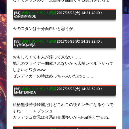
[54]
名無しのイゼット団員
2017/05/23(火) 14:21:40 ID：
g5NDMwNDE
今のスタンは十分面白いと思うが。
[55]
名無しのイゼット団員
2017/05/23(火) 14:28:22 ID：
UyMDQwMjA
おもしろくても人が帰って来ない……
地元のフライデー開催されないから店舗レベル下がって
しまいオワタwww
ゼンディカーの時はめっちゃ人いたのに……
[56]
名無しのイゼット団員
2017/05/23(火) 14:28:52 ID：
MyMTE0NDA
絵柄無茶苦茶綺麗だけどこれこの後ミンチになるやつで
すね・・・＞プッシュ
カラデシュ次元は金系の金属多いからFoil映えするね。