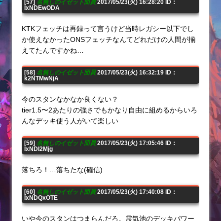
[57]
名無しのイゼット団員
2017/05/23(火) 16:28:20 ID：
IxNDEwODA
KTKフェッチは再録って言うけど当時レガシー以下でし
か使えなかったONSフェッチなんてどれだけの人間が揃
えてたんですかね…
[58]
名無しのイゼット団員
2017/05/23(火) 16:32:19 ID：
k2NTMwNjA
今のスタンなかなか良くない？
tier1.5〜2あたりの強さでもかなり自由に組めるからいろ
んなデッキ使う人がいて楽しい
[59]
名無しのイゼット団員
2017/05/23(火) 17:05:46 ID：
IxNDI2Mjg
落ちろ！…落ちたな(確信)
[60]
名無しのイゼット団員
2017/05/23(火) 17:40:08 ID：
IxNDQxOTE
いや今のスタンはつまらんだろ。霊気池のデッキパワー