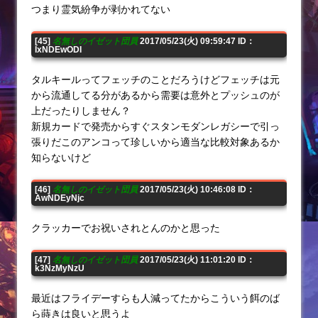
つまり霊気紛争が剥かれてない
[45]
名無しのイゼット団員
2017/05/23(火) 09:59:47 ID：
IxNDEwODI
タルキールってフェッチのことだろうけどフェッチは元
から流通してる分があるから需要は意外とプッシュのが
上だったりしません？
新規カードで発売からすぐスタンモダンレガシーで引っ
張りだこのアンコって珍しいから適当な比較対象あるか
知らないけど
[46]
名無しのイゼット団員
2017/05/23(火) 10:46:08 ID：
AwNDEyNjc
クラッカーでお祝いされとんのかと思った
[47]
名無しのイゼット団員
2017/05/23(火) 11:01:20 ID：
k3NzMyNzU
最近はフライデーすらも人減ってたからこういう餌のば
ら蒔きは良いと思うよ