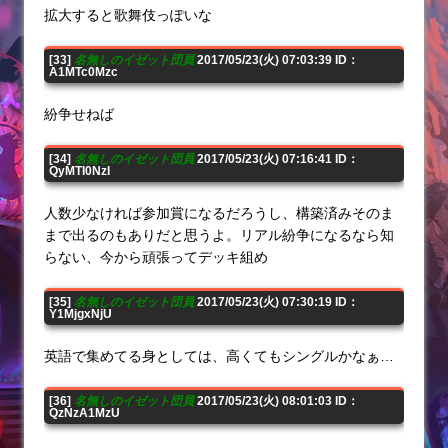
拡大すると歌舞伎っぽいな
[33]
名無しのイゼット団員
2017/05/23(火) 07:03:39 ID：
A1MTc0Mzc
紛争せねば
[34]
名無しのイゼット団員
2017/05/23(火) 07:16:41 ID：
QyMTI0NzI
人数少なければ参加賞になるだろうし、構築済みそのま
まで出るのもありだと思うよ。リアル紛争になるなら知
らない、今から頑張ってデッキ組め
[35]
名無しのイゼット団員
2017/05/23(火) 07:30:19 ID：
Y1MjgxNjU
英語で集めてる身としては、高くてもシングルかなぁ…
[36]
名無しのイゼット団員
2017/05/23(火) 08:01:03 ID：
QzNzA1MzU