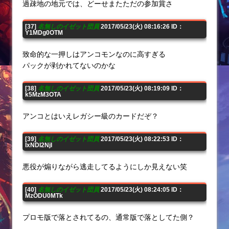
過疎地の地元では、どーせまたただの参加賞さ
[37]
名無しのイゼット団員
2017/05/23(火) 08:16:26 ID：
Y1MDg0OTM
致命的な一押しはアンコモンなのに高すぎる
パックが剥かれてないのかな
[38]
名無しのイゼット団員
2017/05/23(火) 08:19:09 ID：
k5MzM3OTA
アンコとはいえレガシー級のカードだぞ？
[39]
名無しのイゼット団員
2017/05/23(火) 08:22:53 ID：
IxNDI2NjI
悪役が煽りながら逃走してるようにしか見えない笑
[40]
名無しのイゼット団員
2017/05/23(火) 08:24:05 ID：
MzODU0MTk
プロモ版で落とされてるの、通常版で落としてた側？