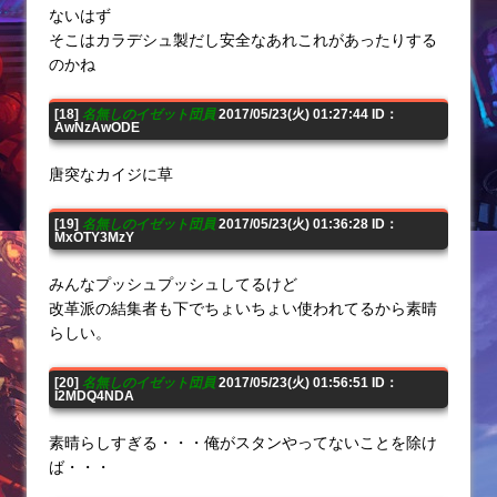
ないはず
そこはカラデシュ製だし安全なあれこれがあったりする
のかね
[18]
名無しのイゼット団員
2017/05/23(火) 01:27:44 ID：
AwNzAwODE
唐突なカイジに草
[19]
名無しのイゼット団員
2017/05/23(火) 01:36:28 ID：
MxOTY3MzY
みんなプッシュプッシュしてるけど
改革派の結集者も下でちょいちょい使われてるから素晴
らしい。
[20]
名無しのイゼット団員
2017/05/23(火) 01:56:51 ID：
I2MDQ4NDA
素晴らしすぎる・・・俺がスタンやってないことを除け
ば・・・