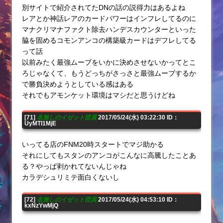
別サイトで紹介されてたDNの話の説得力はあるよね
レアとか神話レアのカードパワーはインフレしてるのに
マナクリマナファクト除去ハンデスカウンターといった
脇を固めるコモンアンコの構築級カードはデフレしてる
って話
以前みたく最強ムーブをいかに決めさせないかってとこ
ろじゃなくて、もうどっちがさっさと最強ムーブするか
で勝負決めようとしている感はある
それでもアモンケット環境はマシだと思うけどね
[71]
名無しのイゼット団員
2017/05/24(水) 03:22:30 ID：
UyMTI1MjE
いってる店のFNM20時スタートでマジ助かる
それにしてもスタンのアンコがこんなに高騰したことあ
る？やっぱ剥かれてないんじゃね
カラデシュリミテ面白くないし
[72]
名無しのイゼット団員
2017/05/24(水) 04:53:10 ID：
kxNzYwMjQ