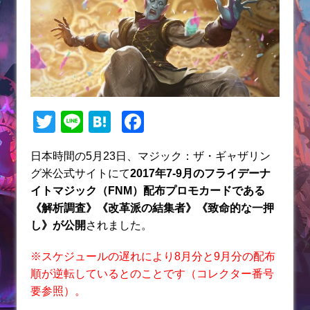
T
Li
H
F
w
n
at
a
日本時間の5月23日、マジック：ザ・ギャザリン
itt
e
e
c
グ米公式サイトにて
2017年7-9月のフライデーナ
er
n
e
イトマジック（FNM）配布プロモカードである
a
b
《解析調査》《改革派の結集者》《致命的な一押
し》が公開
されました。
o
o
※スケジュールの遅れにより8月分と9月分の配布
k
順が逆転しているとのことです（コレクター番号
要参照）。