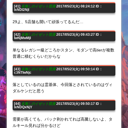
[41]
名無しのイゼット団員
2017/05/23(火) 08:24:12 ID：
IxNDI2NjI
29よ、5店舗も開いて頑張ってるんだ…
[42]
名無しのイゼット団員
2017/05/23(火) 09:43:27 ID：
IwNjMwMjI
単なるレガシー級どころかスタン、モダンで高tierが複数
普通に積むくらいだからな
[43]
名無しのイゼット団員
2017/05/23(火) 09:50:14 ID：
c3NTIwNjc
落としているのは霊基体、今回落とされているのはヴィ
ダルケンだと思う
[44]
名無しのイゼット団員
2017/05/23(火) 09:50:17 ID：
IxNDQxNjY
需要が高くても、パック剥かれてれば高騰しないよ、タ
ルキール見れば分かるけど