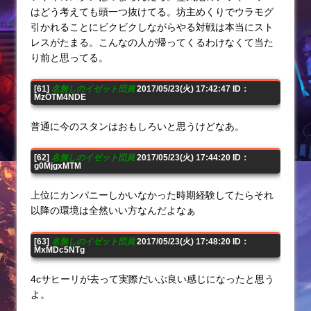
はどう考えても頭一つ抜けてる。坊主めくりでウラモグ
引かれることにビクビクしながらやる対戦は本当にスト
レスがたまる。こんなの人が帰ってくるわけなくて当た
り前と思ってる。
[61]
名無しのイゼット団員
2017/05/23(火) 17:42:47 ID：
MzOTM4NDE
普通に今のスタンはおもしろいと思うけどなあ。
[62]
名無しのイゼット団員
2017/05/23(火) 17:44:20 ID：
g0MjgxMTM
上位にカンパニーしかいなかった時期経験してたらそれ
以降の環境は全然いい方なんだよなぁ
[63]
名無しのイゼット団員
2017/05/23(火) 17:48:20 ID：
MxMDc5NTg
4cサヒーリが去って実際だいぶ良い感じになったと思う
よ。