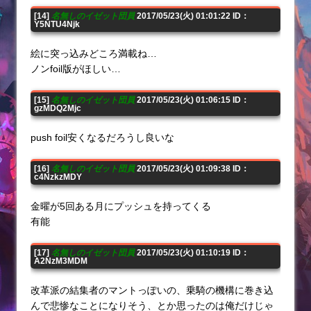
[14]
名無しのイゼット団員
2017/05/23(火) 01:01:22 ID：
Y5NTU4Njk
絵に突っ込みどころ満載ね…
ノンfoil版がほしい…
[15]
名無しのイゼット団員
2017/05/23(火) 01:06:15 ID：
gzMDQ2Mjc
push foil安くなるだろうし良いな
[16]
名無しのイゼット団員
2017/05/23(火) 01:09:38 ID：
c4NzkzMDY
金曜が5回ある月にプッシュを持ってくる
有能
[17]
名無しのイゼット団員
2017/05/23(火) 01:10:19 ID：
A2NzM3MDM
改革派の結集者のマントっぽいの、乗騎の機構に巻き込
んで悲惨なことになりそう、とか思ったのは俺だけじゃ