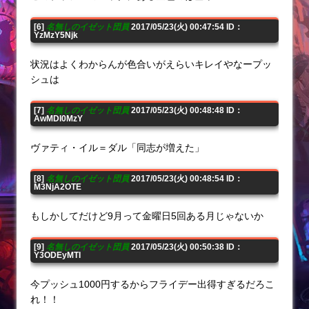
[6]
名無しのイゼット団員
2017/05/23(火) 00:47:54 ID：
YzMzY5Njk
状況はよくわからんが色合いがえらいキレイやなープッ
シュは
[7]
名無しのイゼット団員
2017/05/23(火) 00:48:48 ID：
AwMDI0MzY
ヴァティ・イル＝ダル「同志が増えた」
[8]
名無しのイゼット団員
2017/05/23(火) 00:48:54 ID：
M3NjA2OTE
もしかしてだけど9月って金曜日5回ある月じゃないか
[9]
名無しのイゼット団員
2017/05/23(火) 00:50:38 ID：
Y3ODEyMTI
今プッシュ1000円するからフライデー出得すぎるだろこ
れ！！