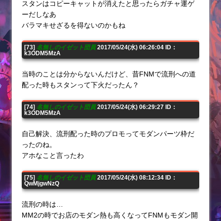
スタンはコピーキャットが消えたと思ったらガチャ運ゲ
ーだしなあ
バラマキせざるを得ないのかもね
[73]
名無しのイゼット団員
2017/05/24(水) 06:26:04 ID：
k3ODM5MzA
当時のことは分からないんだけど、昔FNMで流刑への道
配った時もスタンって下火だったん？
[74]
名無しのイゼット団員
2017/05/24(水) 06:29:27 ID：
k3ODM5MzA
自己解決、流刑配った時のプロモってモダンパーツ枠だ
ったのね。
アホなこと言ったわ
[75]
名無しのイゼット団員
2017/05/24(水) 08:12:34 ID：
QwMjgwNzQ
流刑の時は…
MM2の時でお店のモダン熱も高くなってFNMもモダン開