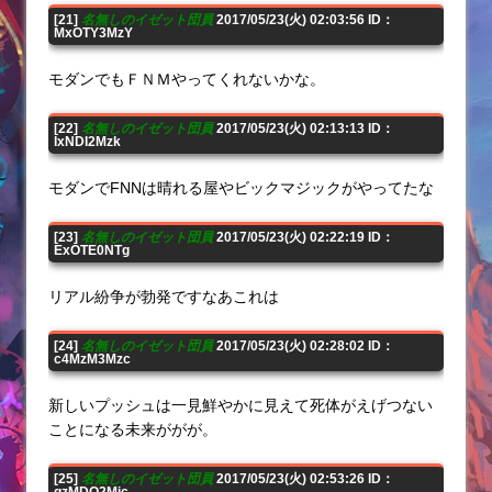
[21]
名無しのイゼット団員
2017/05/23(火) 02:03:56 ID：
MxOTY3MzY
モダンでもＦＮＭやってくれないかな。
[22]
名無しのイゼット団員
2017/05/23(火) 02:13:13 ID：
IxNDI2Mzk
モダンでFNNは晴れる屋やビックマジックがやってたな
[23]
名無しのイゼット団員
2017/05/23(火) 02:22:19 ID：
ExOTE0NTg
リアル紛争が勃発ですなあこれは
[24]
名無しのイゼット団員
2017/05/23(火) 02:28:02 ID：
c4MzM3Mzc
新しいプッシュは一見鮮やかに見えて死体がえげつない
ことになる未来ががが。
[25]
名無しのイゼット団員
2017/05/23(火) 02:53:26 ID：
gzMDQ2Mjc