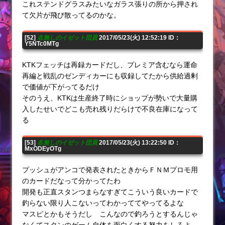
これステンドグラスみたいなガラス張りの所から押され
て欠片が飛び散ってるのかな。
[52]
名無しのイゼット団員
2017/05/23(火) 12:52:19 ID：
Y5NTc0MTg
KTKフェッチは再録カードだし、プレミア含むなら運命
再編と戦乱のゼンディカーにも収録してたから供給過剰
で価値が下がってるだけ
そのうえ、KTKは生産終了時にショップが勢いで大量購
入したせいでどこも売れ残りだらけで不良在庫になって
る
[53]
名無しのイゼット団員
2017/05/23(火) 13:22:50 ID：
MxODEyOTg
プッシュがアンコで発表されたときからＦＮＭプロモ用
のカードだなって分かってたわ
開発も正直スタンつまらなすぎてこういう良いカードで
釣らない限り人こないってわかっててやってるよな
マスピとかもそうだし こんなので釣ろうとするんじゃ
なくてスタンのゲーム自体を面白くする努力をしろよ