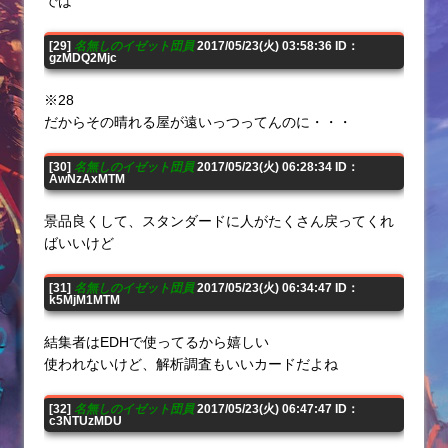
では
[29]
名無しのイゼット団員
2017/05/23(火) 03:58:36 ID：
gzMDQ2Mjc
※28
だからその晴れる屋が遠いっつってんのに・・・
[30]
名無しのイゼット団員
2017/05/23(火) 06:28:34 ID：
AwNzAxMTM
景品良くして、スタンダードに人がたくさん戻ってくれ
ばいいけど
[31]
名無しのイゼット団員
2017/05/23(火) 06:34:47 ID：
k5MjM1MTM
結集者はEDHで使ってるから嬉しい
使われないけど、解析調査もいいカードだよね
[32]
名無しのイゼット団員
2017/05/23(火) 06:47:47 ID：
c3NTUzMDU