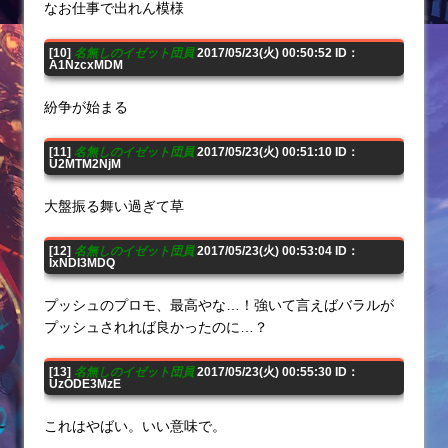
なお仕事で出れん模様
[10]
名無しのイゼット団員
2017/05/23(火) 00:50:52 ID：
A1NzcxMDM
紛争が始まる
[11]
名無しのイゼット団員
2017/05/23(火) 00:51:10 ID：
U2MTM2NjM
大盤振る舞い過ぎて草
[12]
名無しのイゼット団員
2017/05/23(火) 00:53:04 ID：
IxNDI3MDQ
プッシュのプロモ、最高やな…！強いて言えばバラルが
プッシュされれば良かったのに…？
[13]
名無しのイゼット団員
2017/05/23(火) 00:55:30 ID：
UzODE3MzE
これはやばい。いい意味で。