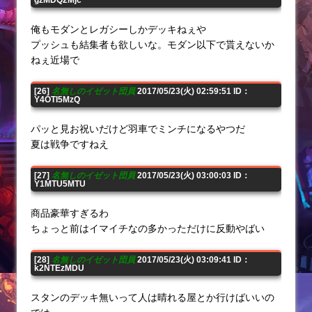
俺もモダンとレガシーしかデッキねぇや
プッシュも結集者も欲しいな。モダン以下で貰えないか
ねぇ近場で
[26]
名無しのイゼット団員
2017/05/23(火) 02:59:51 ID：
Y4OTI5MzQ
パッと見お祝いだけど羽車でミンチになるやつだ
夏は戦争ですねえ
[27]
名無しのイゼット団員
2017/05/23(火) 03:00:03 ID：
Y1MTU5MTU
商品豪華すぎるわ
ちょっと前はイマイチなの多かっただけに反動やばい
[28]
名無しのイゼット団員
2017/05/23(火) 03:09:41 ID：
k2NTEzMDU
スタンのデッキ無いって人は晴れる屋とか行けばいいの