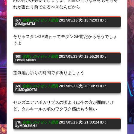
応の何かが必要でしょうよ、面白いだけならそもそもそ
れが当たり前であるべきなんだから
[67]
名無しのイゼット団員
2017/05/23(火) 18:42:03 ID：
g0MjgxMTM
そりゃスタンGP終わってモダンGP前だからそうでしょ
うよ
[68]
名無しのイゼット団員
2017/05/23(火) 18:55:26 ID：
EwMDA0NzI
霊気池お祈りの時間です祈りましょう
[69]
名無しのイゼット団員
2017/05/23(火) 20:30:31 ID：
Y1MDg0OTM
セレズニアアポカリプスの頃よりは今の方が面白いけ
ど、タルキールの頃のワクワク感はもう無い
[70]
名無しのイゼット団員
2017/05/23(火) 21:33:24 ID：
UyMDk3MzU