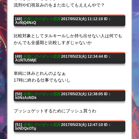
流刑や幻視並みのをまた出してもええんやで？
[48]
名無しのイゼット団員
2017/05/23(火) 11:12:10 ID：
AzNjQ4NzQ
比較対象としてタルキールしか持ち出せない人は何でも
かんでも全盛期と比較しすぎじゃないか
[49]
名無しのイゼット団員
2017/05/23(火) 12:34:44 ID：
A1NTU5MjE
単純に休みとれんのよなぁ
17時に終わる仕事でもないし
[50]
名無しのイゼット団員
2017/05/23(火) 12:38:05 ID：
k0NzAzNDk
プッシュゲットするためにプッシュ買うわ
[51]
名無しのイゼット団員
2017/05/23(火) 12:47:10 ID：
IxNDQxOTg