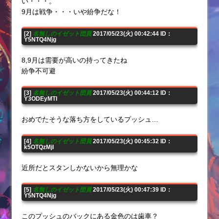
い・・・。
9月は戦争・・・いや紛争だな！
[2]
名無しのイゼット団員
2017/05/23(火) 00:42:44 ID：
Y5NTQ4Njg
8,9月は需要が高いの持ってきたね
紛争不可避
[3]
名無しのイゼット団員
2017/05/23(火) 00:44:12 ID：
Y3ODEyMTI
おめでたそうな落ち方をしているプッシュ…
[4]
名無しのイゼット団員
2017/05/23(火) 00:45:32 ID：
k5OTQzMjI
近所だとスタンしかないから無理かな
[5]
名無しのイゼット団員
2017/05/23(火) 00:47:39 ID：
Y5NTQ4Njg
このプッシュのバックにある金色のは歯車？