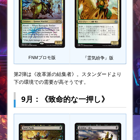
FNMプロモ版
『霊気紛争』版
第2弾は《改革派の結集者》。スタンダードより
下の環境での需要が高そうです。
9月：《致命的な一押し》