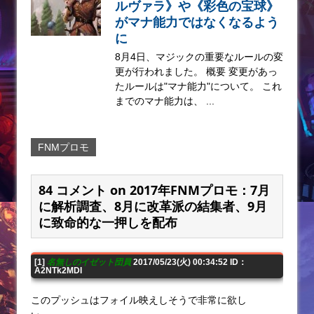
ルヴァラ》や《彩色の宝球》
がマナ能力ではなくなるよう
に
8月4日、マジックの重要なルールの変
更が行われました。 概要 変更があっ
たルールは"マナ能力"について。 これ
までのマナ能力は、 ...
FNMプロモ
84 コメント on 2017年FNMプロモ：7月
に解析調査、8月に改革派の結集者、9月
に致命的な一押しを配布
[1]
名無しのイゼット団員
2017/05/23(火) 00:34:52 ID：
A2NTk2MDI
このプッシュはフォイル映えしそうで非常に欲し