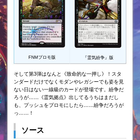
FNMプロモ版
『霊気紛争』版
そして第3弾はなんと《致命的な一押し》！スタ
ンダードだけでなくモダンやレガシーでも姿を見
ない日はない一線級のカードが登場です。紛争だ
ろうが……《霊気拠点》出してるうちはまだし
も、プッシュをプロモにしたら……紛争だろうが
っ……！
ソース