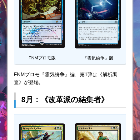
FNMプロモ版
『霊気紛争』版
FNMプロモ『霊気紛争』編、第1弾は《解析調
査》が登場。
8月：《改革派の結集者》