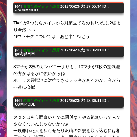
[64]
名無しのイゼット団員
2017/05/23(火) 17:55:34 ID：
A5ODMzNTU
Tier1が1つならメインから対策立てるのも1つだし2強よ
り全然いい
4tウラモグについては…あと半年待とう
[65]
名無しのイゼット団員
2017/05/23(火) 18:36:01 ID：
gxMjg5MjM
3マナが2枚のカンパニーよりも、10マナが1枚の霊気池
の方がはるかに強いからね
ボーラス霊気池に対抗できるデッキがあるのか、今から
非常に心配
[66]
名無しのイゼット団員
2017/05/23(火) 18:36:41 ID：
QwMjI4ODE
スタンはもう面白いとかに関係なくやる気無いって人が
少なくないんじゃないかなぁ
一度離れた人を戻らせたり沢山の新規を取り込むには相