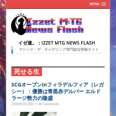
MENU
イゼ速。：IZZET MTG NEWS FLASH
マジック：ザ・ギャザリング専門総合情報サイト
死せる生
SCGオープンinフィラデルフィア（レガ
シー）：優勝は青黒赤デルバー エルド
ラージ勢力の隆盛
2016年2月29日 // 46 Comments