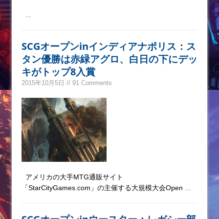
...
SCGオープンinインディアナポリス：ス
タン優勝は赤緑アグロ、白日の下にデッ
キがトップ8入賞
2015年10月5日 // 91 Comments
アメリカの大手MTG通販サイト
「StarCityGames.com」の主催する大規模大会Open
...