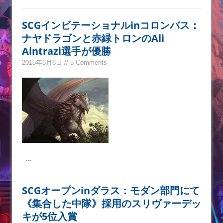
SCGインビテーショナルinコロンバス：
ナヤドラゴンと赤緑トロンのAli
Aintrazi選手が優勝
2015年6月8日 // 5 Comments
...
SCGオープンinダラス：モダン部門にて
《集合した中隊》採用のスリヴァーデッ
キが5位入賞