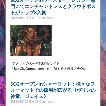
SCGオープンinウースター：レガシー部
門にてエンチャントレスとクラウドポス
トがトップ8入賞
2015年9月14日 // 10 Comments
アメリカの大手MTG通販サイト
「StarCityGames.com」の主催する大規模大会Open
...
SCGオープンinシャーロット：様々なフ
ォーマットでの採用が広がる《ヴリンの
神童、ジェイス》
2015年8月24日 // 36 Comments