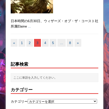
日本時間の6月30日、ウィザーズ・オブ・ザ・コースト社
所属Elaine
...
«
1
2
3
4
5
…
8
»
記事検索
カテゴリー
カテゴリー