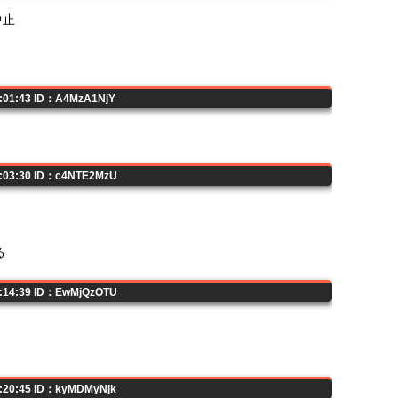
中止
9:01:43 ID：A4MzA1NjY
9:03:30 ID：c4NTE2MzU
る
9:14:39 ID：EwMjQzOTU
9:20:45 ID：kyMDMyNjk