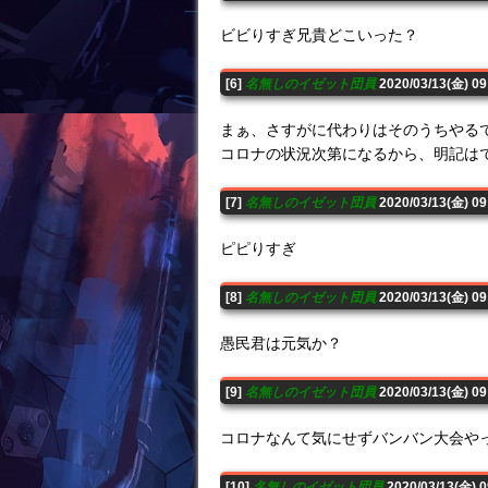
ビビりすぎ兄貴どこいった？
[6]
名無しのイゼット団員
2020/03/13(金) 0
まぁ、さすがに代わりはそのうちやる
コロナの状況次第になるから、明記は
[7]
名無しのイゼット団員
2020/03/13(金) 0
ピピりすぎ
[8]
名無しのイゼット団員
2020/03/13(金) 0
愚民君は元気か？
[9]
名無しのイゼット団員
2020/03/13(金) 0
コロナなんて気にせずバンバン大会や
[10]
名無しのイゼット団員
2020/03/13(金) 