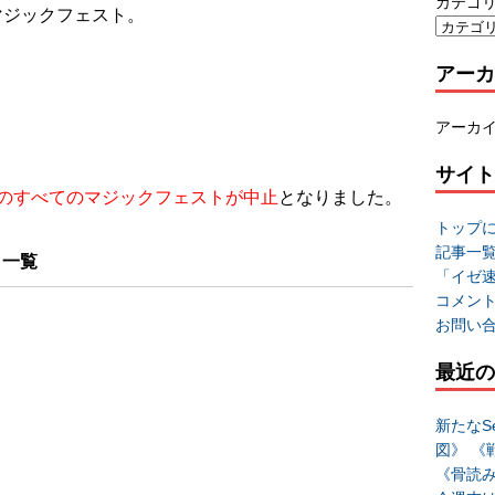
カテゴ
マジックフェスト。
アーカ
アーカ
サイト
でのすべてのマジックフェストが中止
となりました。
トップ
記事一
ト一覧
「イゼ
コメン
お問い
最近の
新たなSe
図》 《
《骨読