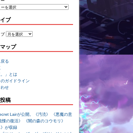
リー
イブ
イブ
マップ
に戻る
覧
速。」とは
トのガイドライン
合わせ
投稿
cret Lairが公開。《汚涜》 《悪魔の意
戦慄の復活》 《闇の森のコウモリ》
み》が収録