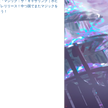
は『マジック：ザ・ギャザリング｜ホビ
プレリリース！中つ国でまたマジックを
よう！