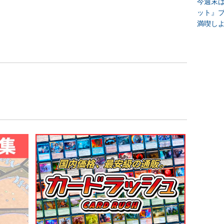
今週末
ット』
満喫し