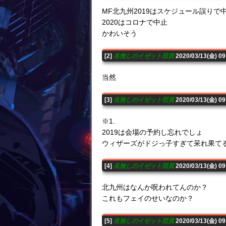
MF北九州2019はスケジュール誤りで
2020はコロナで中止
かわいそう
[2]
名無しのイゼット団員
2020/03/13(金) 0
当然
[3]
名無しのイゼット団員
2020/03/13(金) 0
※1.
2019は会場の予約し忘れでしょ
ウィザーズがドジっ子すぎて呆れ果て
[4]
名無しのイゼット団員
2020/03/13(金) 0
北九州はなんか呪われてんのか？
これもフェイのせいなのか？
[5]
名無しのイゼット団員
2020/03/13(金) 0