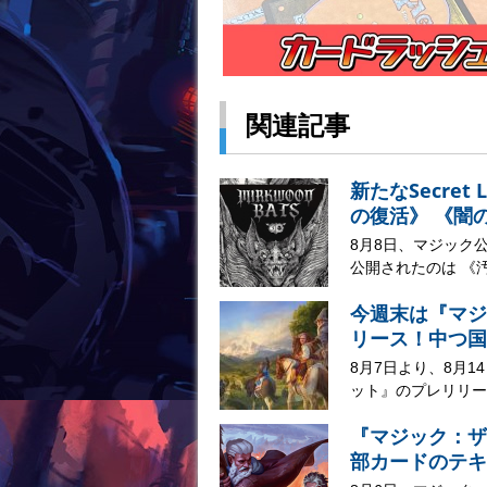
関連記事
新たなSecre
の復活》 《闇
8月8日、マジック公
公開されたのは 《汚涜/D
今週末は『マジ
リース！中つ国
8月7日より、8月
ット』のプレリリー
『マジック：ザ
部カードのテキ