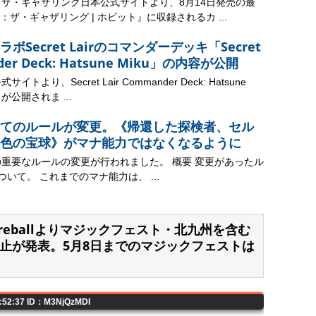
：ザ・ギャザリング日本公式サイトより、8月14日発売の最
ザ・ギャザリング | ホビット』に収録されるカ ...
Secret Lairのコマンダーデッキ「Secret
nder Deck: Hatsune Miku」の内容が公開
トより、Secret Lair Commander Deck: Hatsune
が公開されま ...
てのルールが変更。《帰還した探検者、セル
色の宝球》がマナ能力ではなくなるように
の重要なルールの変更が行われました。 概要 変更があったル
ついて。 これまでのマナ能力は、 ...
elFireballよりマジックフェスト・北九州を含む
止が発表。5月8日までのマジックフェストは
8:52:37 ID：M3NjQzMDI