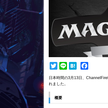
T
Li
H
F
w
n
at
a
日本時間の3月13日、ChannelF
itt
e
e
c
れました。
er
n
e
a
b
概要
o