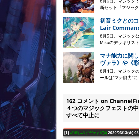
8月6日、マジック
新セット『マジック：
初音ミクとのコラボ
Lair Comma
8月5日、マジック公式サイ
Mikuのデッキリスト
マナ能力に関し
ヴァラ》や《彩
8月4日、マジック
ールは"マナ能力"に
162 コメント on Chann
４つのマジックフェストの中
すべて中止に
[1]
名無しのイゼット団員
2020/03/13(金) 0