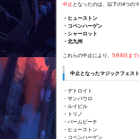
o
中止
となったのは、以下の4つの
k
・ヒューストン
・コペンハーゲン
・シャーロット
・北九州
これらの中止により、
5月8日ま
中止となったマジックフェス
・デトロイト
・サンパウロ
・ルイビル
・トリノ
・バームビーチ
・ヒューストン
・コペンハーゲン