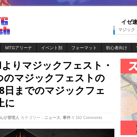
イゼ速。
マジック
MTGアリーナ
イベント別
フォーマット
初心者向け
eballよりマジックフェスト・
つのマジックフェストの
月8日までのマジックフェ
止に
ん@管理人
カテゴリー：
ニュース
,
事件
// 162 Comments