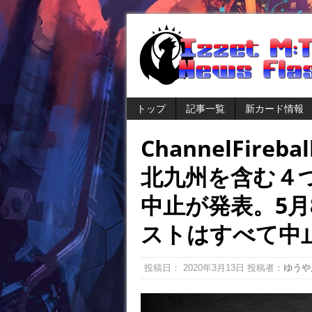
トップ
記事一覧
新カード情報
ChannelFir
北九州を含む４
中止が発表。5
ストはすべて中
投稿日：
2020年3月13日
投稿者：
ゆうや