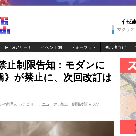
イゼ速。
マジック
MTGアリーナ
イベント別
フォーマット
初心者向け
日付禁止制限告知：モダンに
橋》が禁止に、次回改訂は
ん@管理人
カテゴリー：
ニュース
,
禁止・制限改訂
// 377