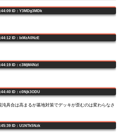
3:44:09 ID：Y3MDg3MDk
3:44:12 ID：IxMzA0NzE
3:44:19 ID：c3MjM4NzI
3:44:40 ID：c0Njk3ODU
混沌具合は高まるが墓地対策でデッキが歪むのは変わらなさ
3:45:39 ID：U1NTk5Nzk