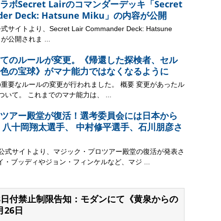
Secret Lairのコマンダーデッキ「Secret
nder Deck: Hatsune Miku」の内容が公開
トより、Secret Lair Commander Deck: Hatsune
が公開されま ...
てのルールが変更。《帰還した探検者、セル
色の宝球》がマナ能力ではなくなるように
の重要なルールの変更が行われました。 概要 変更があったル
ついて。 これまでのマナ能力は、 ...
ツアー殿堂が復活！選考委員会には日本から
 八十岡翔太選手、 中村修平選手、石川朋彦さ
ク公式サイトより、マジック・プロツアー殿堂の復活が発表さ
イ・ブッディやジョン・フィンケルなど、マジ ...
9年7月8日付禁止制限告知：モダンにて《黄泉からの
26日