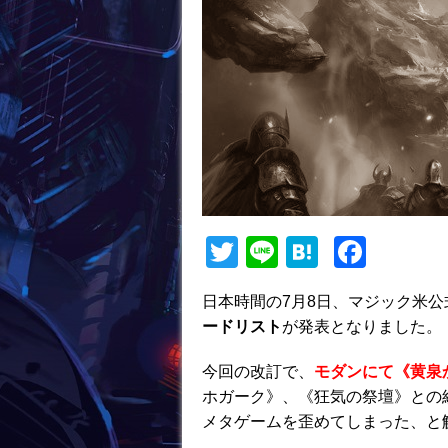
T
Li
H
F
w
n
at
a
日本時間の7月8日、マジック米公
itt
e
e
c
ードリスト
が発表となりました。
er
n
e
a
b
今回の改訂で、
モダンにて《黄泉
ホガーク》、《狂気の祭壇》との
o
メタゲームを歪めてしまった、と
o