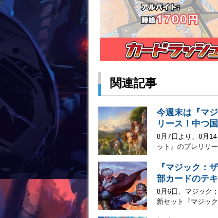
関連記事
今週末は『マジ
リース！中つ国
8月7日より、8月
ット』のプレリリー
『マジック：ザ
部カードのテキ
8月6日、マジック
新セット『マジック：