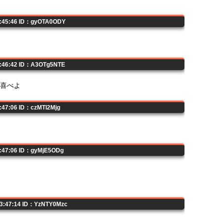
3:45:46 ID：gyOTA0ODY
3:46:42 ID：A3OTg5NTE
ぞ喜べよ
:47:06 ID：czMTI2Mjg
3:47:06 ID：gyMjE5ODg
23:47:14 ID：YzNTY0Mzc