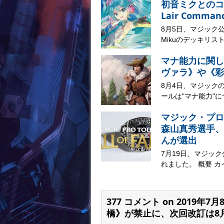
初音ミクとのコラボ
Lair Comma
8月5日、マジック公式サイ
Mikuのデッキリスト
マナ能力に関し
ヴァラ》や《彩
8月4日、マジック
ールは"マナ能力"に
マジック・プロ
森山真秀選手、
んが選出
7月19日、マジッ
れました。 概要 カ
377 コメント on 201
橋》が禁止に、次回改訂は8月