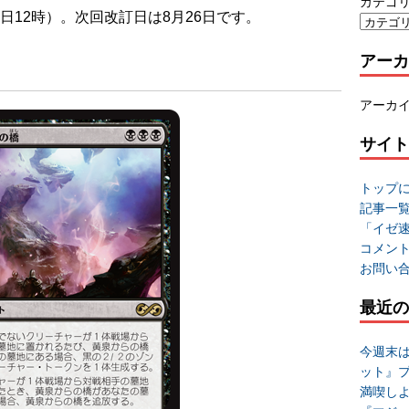
カテゴ
日12時
）。次回改訂日は8月26日です。
アーカ
アーカ
サイト
トップ
記事一
「イゼ
コメン
お問い
最近の
今週末
ット』
満喫し