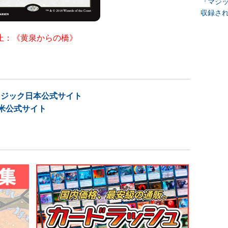
『マジッ
収録さ
止：《黄泉からの橋》
 マジック日本公式サイト
ク米公式サイト