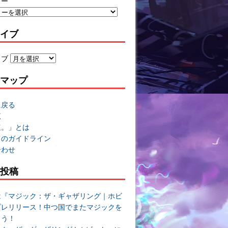
リー
イブ
イブ
マップ
に戻る
覧
速。」とは
トのガイドライン
合わせ
投稿
は『マジック：ザ・ギャザリング｜ホビ
プレリリース！中つ国でまたマジックを
よう！