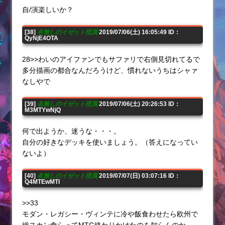
自/演楽しいか？
[38]
名無しのイゼット団員
2019/07/06(土) 16:05:49 ID：
QyNjE4OTA
28>>わいのアイファンでもサファリで右側見切れてるで
多分描画の都合なんだろうけど、慣れないうちはシャァ
なしやで
[39]
名無しのイゼット団員
2019/07/06(土) 20:26:53 ID：
M3MTYwNjQ
何で出ようか、迷うな・・・。
自分の好きなデッキを使いましょう。（答えになってい
ないよ）
[40]
名無しのイゼット団員
2019/07/07(日) 03:07:16 ID：
Q4MTEwMTI
>>33
モダン・レガシー・ヴィンテに冷や飯食わせたら欧州で
総スカン食らってMTG終わりかけたのを知らんのか