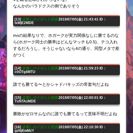
なんかのパラドクスの例でありそう
[13]
名無しのイゼット団員
2019/07/05(金) 21:43:41 ID：
IxMjE2MDE
moの結果なりで、ホガークが実力関係なしに勝てるのな
ら(ホガーク同士の勝率はどんなマッチも0.5)、テコ入れ
するだろうし、そうじゃないなら4の通り、同型メタで差
がつく
[14]
名無しのイゼット団員
2019/07/05(金) 21:59:23 ID：
c0OTg4MTU
誰でも勝てる〜とかシャドバキッズの常套句だよね
[15]
名無しのイゼット団員
2019/07/05(金) 22:00:01 ID：
YxNTAzMDE
勝敗がゼロサムなのに誰でも勝てるって意味不明だよね
[16]
名無しのイゼット団員
2019/07/05(金) 22:10:30 ID：
gzNjEwMzY