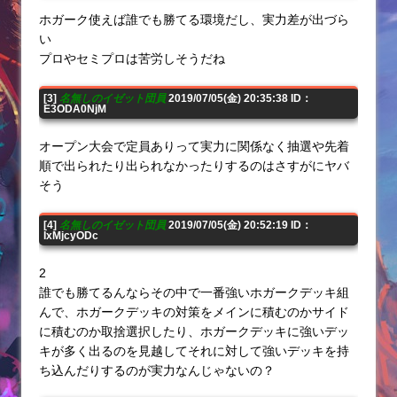
ホガーク使えば誰でも勝てる環境だし、実力差が出づら
い
プロやセミプロは苦労しそうだね
[3]
名無しのイゼット団員
2019/07/05(金) 20:35:38 ID：
E3ODA0NjM
オープン大会で定員ありって実力に関係なく抽選や先着
順で出られたり出られなかったりするのはさすがにヤバ
そう
[4]
名無しのイゼット団員
2019/07/05(金) 20:52:19 ID：
IxMjcyODc
2
誰でも勝てるんならその中で一番強いホガークデッキ組
んで、ホガークデッキの対策をメインに積むのかサイド
に積むのか取捨選択したり、ホガークデッキに強いデッ
キが多く出るのを見越してそれに対して強いデッキを持
ち込んだりするのが実力なんじゃないの？