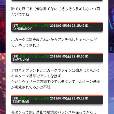
誰でも勝てる（俺は勝てない（そもそも参加しない（口
だけですね
[17]
名無しのイゼット団員
2019/07/05(金) 22:15:49 ID：
AxNDExMDY
ホガークに親を殺されたからアンチ化しちゃったんだ
ろ、察してやれよ
[18]
名無しのイゼット団員
2019/07/05(金) 22:48:00 ID：
EwMTcyNzI
アロネオブランドとホガークヴァインは強さはともかく
キルターン基準でアウトなはず
ただしウィザーズ内部で今でもモダンでキルターン基準
が考慮されてるかは不明
[19]
名無しのイゼット団員
2019/07/05(金) 23:05:19 ID：
E5MTI5MzE
モダンって割と禁止で環境のバランスを保ってきたし