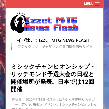
MENU
イゼ速。：IZZET MTG NEWS FLASH
マジック：ザ・ギャザリング専門総合情報サイト
ミシックチャンピオンシップ・
リッチモンド予選大会の日程と
開催場所が発表。日本では12回
開催
投稿日：
2019年7月5日
投稿者：
ゆうやん@管理人
カテゴ
リー：
デッキ
,
モダン
,
イベント
,
ミシックチャンピオンシッ