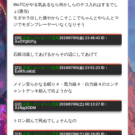
WoTCがやる気あるなら何かしらのテコ入れはするでし
ょ(適当)
モダホラ出した後やからこそここでちゃんとやらんとマ
ジでモダンプレーヤーいなくなりそう
[20]
名無しのイゼット団員
2019/07/05(金) 23:48:43 ID：
AxOTQ0OTg
石鍛冶返してあげるからその辺にしてあげて
[21]
名無しのイゼット団員
2019/07/05(金) 23:51:23 ID：
ExMTcxMzE
メイン安らかなる眠り４・黒力線４・白力線４のエンチ
ャントデッキ組んで出ようかな
[22]
名無しのイゼット団員
2019/07/06(土) 00:13:27 ID：
A1Njg3ODM
トロン踏んで死ぬでしょそんなの
[23]
名無しのイゼット団員
2019/07/06(土) 00:19:05 ID：