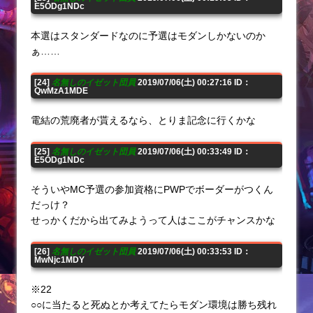
E5ODg1NDc
本選はスタンダードなのに予選はモダンしかないのか
ぁ……
[24]
名無しのイゼット団員
2019/07/06(土) 00:27:16 ID：
QwMzA1MDE
電結の荒廃者が貰えるなら、とりま記念に行くかな
[25]
名無しのイゼット団員
2019/07/06(土) 00:33:49 ID：
E5ODg1NDc
そういやMC予選の参加資格にPWPでボーダーがつくん
だっけ？
せっかくだから出てみようって人はここがチャンスかな
[26]
名無しのイゼット団員
2019/07/06(土) 00:33:53 ID：
MwNjc1MDY
※22
○○に当たると死ぬとか考えてたらモダン環境は勝ち残れ