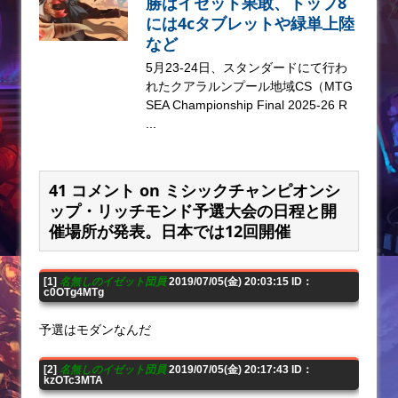
勝はイゼット果敢、トップ8
には4cタブレットや緑単上陸
など
5月23-24日、スタンダードにて行わ
れたクアラルンプール地域CS（MTG
SEA Championship Final 2025-26 R
...
41 コメント on ミシックチャンピオンシ
ップ・リッチモンド予選大会の日程と開
催場所が発表。日本では12回開催
[1]
名無しのイゼット団員
2019/07/05(金) 20:03:15 ID：
c0OTg4MTg
予選はモダンなんだ
[2]
名無しのイゼット団員
2019/07/05(金) 20:17:43 ID：
kzOTc3MTA