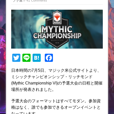
プ予選
// 41 Comments
T
Li
H
F
w
n
at
a
日本時間の7月5日、マジック米公式サイトより、
itt
e
e
c
ミシックチャンピオンシップ・リッチモンド
er
n
e
(Mythic Championship VI)の予選大会の日程と開催
a
b
場所が発表されました。
o
予選大会のフォーマットはすべてモダン。参加資
o
格はなく、誰でも参加できるオープンイベントと
なっています。