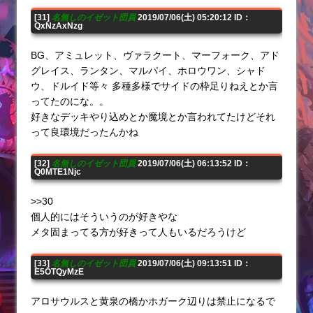
[31]
名無しのイゼット団員
2019/07/06(土) 05:20:12 ID：
QxNzAxNzg
BG、アミュレット、ヴァラクート、マーフォーク、アド
グレイス、ランタン、マルパイ、ホロウワン、シャド
ウ、ドルイド等々 多種多様でサイドの枠足りねえとか言
ってたのにな。。
好きなデッキやり込めとか魔境とか言われてたけどそれ
って良環境だったんかね
[32]
名無しのイゼット団員
2019/07/06(土) 06:13:52 ID：
Q0MTE1Njc
>>30
個人的にはそういうのが好きやな
メタ固まってる方が好きって人もいるだろうけど
[33]
名無しのイゼット団員
2019/07/06(土) 09:13:51 ID：
E5OTQyMzE
アロサウルスと黄泉の橋かホガーク辺りは禁止になるで