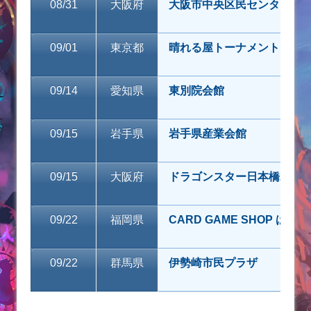
08/31
大阪府
大阪市中央区民センター
09/01
東京都
晴れる屋トーナメントセン
09/14
愛知県
東別院会館
09/15
岩手県
岩手県産業会館
09/15
大阪府
ドラゴンスター日本橋2号店
09/22
福岡県
CARD GAME SHOP ばぶ
09/22
群馬県
伊勢崎市民プラザ