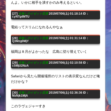
んよ。いかに相手を潰すかのみ考えるといい。
[27]
名無しのイゼット団員
2019/07/06(土) 01:18:14 ID：
cyNTg4MTU
電結ってスリムになれるんやなぁ
[28]
名無しのイゼット団員
2019/07/06(土) 01:31:14 ID：
Q3Mzg0MjY
福岡は８月がよかったな 広島に切り替えていく
[29]
名無しのイゼット団員
2019/07/06(土) 02:10:58 ID：
c5MjU2NzA
Safariから見たら開催場所のリストの表示変なんだけど俺
だけかな？
[30]
名無しのイゼット団員
2019/07/06(土) 02:36:36 ID：
MzNjk1MjA
このラヴェジャーすき