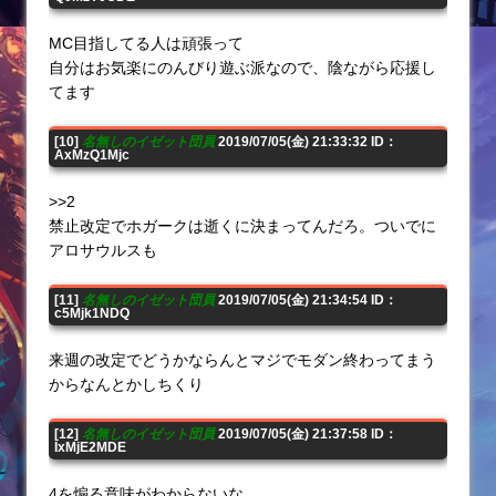
MC目指してる人は頑張って
自分はお気楽にのんびり遊ぶ派なので、陰ながら応援し
てます
[10]
名無しのイゼット団員
2019/07/05(金) 21:33:32 ID：
AxMzQ1Mjc
>>2
禁止改定でホガークは逝くに決まってんだろ。ついでに
アロサウルスも
[11]
名無しのイゼット団員
2019/07/05(金) 21:34:54 ID：
c5Mjk1NDQ
来週の改定でどうかならんとマジでモダン終わってまう
からなんとかしちくり
[12]
名無しのイゼット団員
2019/07/05(金) 21:37:58 ID：
IxMjE2MDE
4を煽る意味がわからないな。