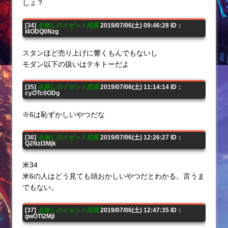
しょ？
[34]
名無しのイゼット団員
2019/07/06(土) 09:46:28 ID：
I4ODQ0Nzg
スタンほど売り上げに響くもんでもないし
モダン以下の扱いはテキトーだよ
[35]
名無しのイゼット団員
2019/07/06(土) 11:14:14 ID：
cyOTc0ODg
※6は恥ずかしいやつだな
[36]
名無しのイゼット団員
2019/07/06(土) 12:26:27 ID：
Q2NzI3Mjk
米34
米6の人はどう見ても頭おかしいやつだとわかる。言うま
でもない。
[37]
名無しのイゼット団員
2019/07/06(土) 12:47:35 ID：
gwOTI2MjI