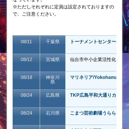
k
※ただしそれぞれに定員は設定されておりますの
で、ご注意ください。
08/11
千葉県
トーナメントセンターバト
08/12
宮城県
仙台市中小企業活性化セン
08/18
神奈川
マリネリア/Yokohama Marin
県
08/24
広島県
TKP広島平和大通りカンフ
08/24
石川県
こまつ芸術劇場うらら