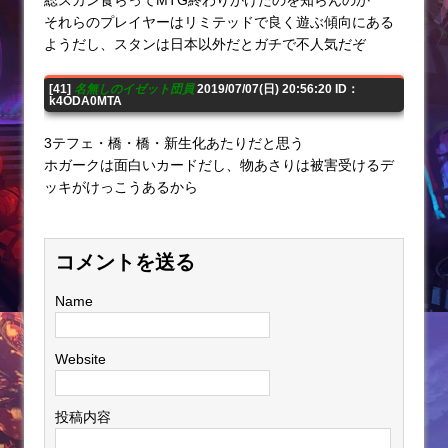
それらのプレイヤーはリミテッドで良く遊ぶ傾向にある
ようだし、スタンは日本以外だとガチで不人気だぞ
[41]
名無しのイゼット団員
2019/07/07(日) 20:56:20 ID：
k4ODA0MTA
3テフェ・橋・橋・新生化あたりだと思う
ホガークは面白いカードだし、物あさりは被害受けるデ
ッキがけっこうあるから
コメントを送る
Name
Website
投稿内容