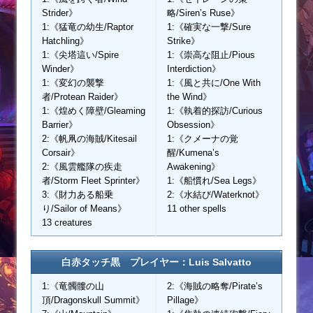
Strider》
略/Siren’s Ruse》
1:《猛竜の幼生/Raptor
1:《確実な一撃/Sure
Hatchling》
Strike》
1:《尖塔這い/Spire
1:《崇高な阻止/Pious
Winder》
Interdiction》
1:《変幻の襲撃
1:《風と共に/One With
者/Protean Raider》
the Wind》
1:《煌めく障壁/Gleaming
1:《執着的探訪/Curious
Barrier》
Obsession》
2:《帆凧の海賊/Kitesail
1:《クメーナの覚
Corsair》
醒/Kumena’s
2:《風雲艦隊の疾走
Awakening》
者/Storm Fleet Sprinter》
1:《船慣れ/Sea Legs》
3:《財力ある船乗
2:《水結び/Waterknot》
り/Sailor of Means》
11 other spells
13 creatures
白赤タッチ黒 プレイヤー：Luis Salvatto
1:《竜髑髏の山
2:《海賊の略奪/Pirate’s
頂/Dragonskull Summit》
Pillage》