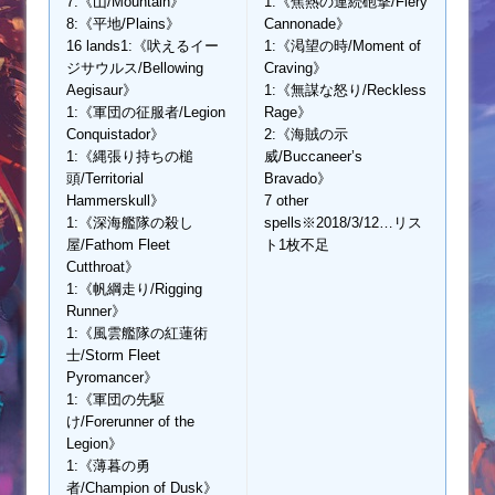
7:《山/Mountain》
1:《焦熱の連続砲撃/Fiery
8:《平地/Plains》
Cannonade》
16 lands1:《吠えるイー
1:《渇望の時/Moment of
ジサウルス/Bellowing
Craving》
Aegisaur》
1:《無謀な怒り/Reckless
1:《軍団の征服者/Legion
Rage》
Conquistador》
2:《海賊の示
1:《縄張り持ちの槌
威/Buccaneer’s
頭/Territorial
Bravado》
Hammerskull》
7 other
1:《深海艦隊の殺し
spells※2018/3/12…リス
屋/Fathom Fleet
ト1枚不足
Cutthroat》
1:《帆綱走り/Rigging
Runner》
1:《風雲艦隊の紅蓮術
士/Storm Fleet
Pyromancer》
1:《軍団の先駆
け/Forerunner of the
Legion》
1:《薄暮の勇
者/Champion of Dusk》