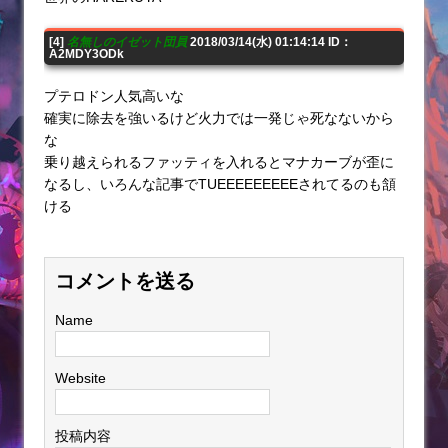
[4]
名無しのイゼット団員
2018/03/14(水) 01:14:14 ID：
A2MDY3ODk
プテロドン人気高いな
確実に除去を強いるけど火力では一発じゃ死なないから
な
乗り越えられるファッティを入れるとマナカーブが歪に
なるし、いろんな記事でTUEEEEEEEEEされてるのも頷
ける
コメントを送る
Name
Website
投稿内容