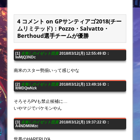
4 コメント on GPサンティアゴ2018(チー
ムリミテッド)：Pozzo・Salvatto・
Berthoud選手チームが優勝
[1]
名無しのイゼット団員
2018/03/12(月) 12:55:49 ID：
IwMjQ3NDc
南米のスター勢揃いって感じやな
[2]
名無しのイゼット団員
2018/03/12(月) 13:49:16 ID：
I0MDQwNzk
そろそろPVも禁止候補に…
いやマジでバケモンやん
[3]
名無しのイゼット団員
2018/03/12(月) 19:37:22 ID：
A4NDM0Mzc
世界のHARERUYA