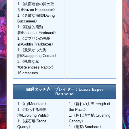
1:《鉄面連合の掠め取
り/Brazen Freebooter》
1:《勇敢な海賊/Daring
Buccaneer》
1:《狂信的扇動
者/Fanatical Firebrand》
1:《ゴブリンの先駆
者/Goblin Trailblazer》
1:《意気がった海
賊/Swaggering Corsair》
3:《執拗な猛
竜/Relentless Raptor》
16 creatures
白緑タッチ赤 プレイヤー：Lucas Esper
Berthoud
1:《山/Mountain》
1:《群れの力/Strength of
1:《進化する未開
the Pack》
地/Evolving Wilds》
1:《押し潰す梢/Crushing
1:《採石場/Stone
Canopy》
Quarry》
1:《砲撃/Bombard》