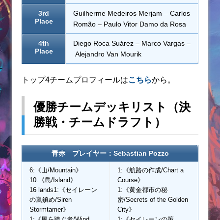
3rd
Guilherme Medeiros Merjam – Carlos
Place
Romão – Paulo Vitor Damo da Rosa
4th
Diego Roca Suárez – Marco Vargas –
Place
Alejandro Van Mourik
トップ4チームプロフィールは
こちら
から。
優勝チームデッキリスト（決
勝戦・チームドラフト）
青赤 プレイヤー：Sebastian Pozzo
6:《山/Mountain》
1:《航路の作成/Chart a
10:《島/Island》
Course》
16 lands1:《セイレーン
1:《黄金都市の秘
の嵐鎮め/Siren
密/Secrets of the Golden
Stormtamer》
City》
1:《風を跨ぐ者/Wind
1:《セイレーンの策