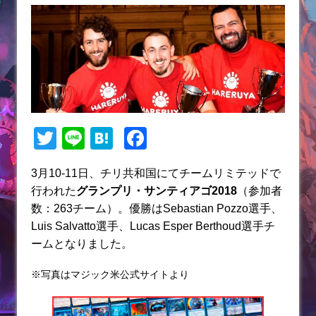
T
Li
H
F
w
n
at
a
3月10-11日、チリ共和国にてチームリミテッドで
itt
e
e
c
行われた
グランプリ・サンティアゴ2018
（参加者
er
n
e
数：263チーム）。優勝はSebastian Pozzo選手、
a
b
Luis Salvatto選手、Lucas Esper Berthoud選手チ
ームとなりました。
o
o
※写真はマジック米公式サイトより
k