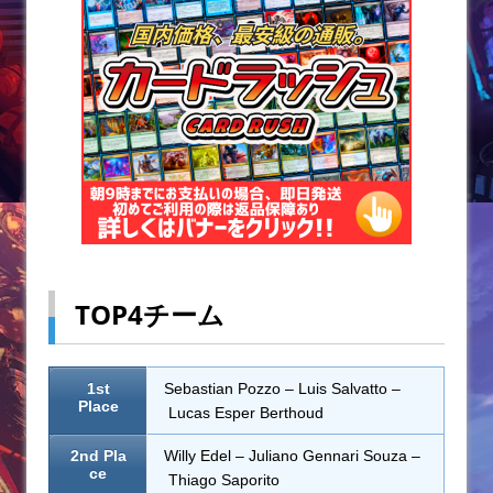
TOP4チーム
1st
Sebastian Pozzo – Luis Salvatto –
Place
Lucas Esper Berthoud
2nd Pla
Willy Edel – Juliano Gennari Souza –
ce
Thiago Saporito