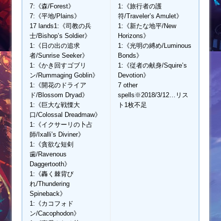
7:《森/Forest》
1:《旅行者の護
7:《平地/Plains》
符/Traveler’s Amulet》
17 lands1:《司教の兵
1:《新たな地平/New
士/Bishop’s Soldier》
Horizons》
1:《日の出の追求
1:《光明の縛め/Luminous
者/Sunrise Seeker》
Bonds》
1:《かき回すゴブリ
1:《従者の献身/Squire’s
ン/Rummaging Goblin》
Devotion》
1:《開花のドライア
7 other
ド/Blossom Dryad》
spells※2018/3/12…リス
1:《巨大な戦慄大
ト1枚不足
口/Colossal Dreadmaw》
1:《イクサーリの卜占
師/Ixalli’s Diviner》
1:《貪欲な短剣
歯/Ravenous
Daggertooth》
1:《轟く棘背び
れ/Thundering
Spineback》
1:《カコフォド
ン/Cacophodon》