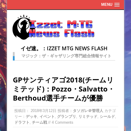
MENU
イゼ速。：IZZET MTG NEWS FLASH
マジック：ザ・ギャザリング専門総合情報サイト
GPサンティアゴ2018(チームリ
ミテッド)：Pozzo・Salvatto・
Berthoud選手チームが優勝
投稿日：
2018年3月12日
投稿者：
タソガレ＠管理人
カテゴ
リー：
デッキ
,
イベント
,
グランプリ
,
リミテッド
,
シールド
,
ドラフト
,
チーム戦
// 4 Comments