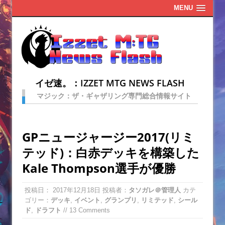
MENU
イゼ速。：IZZET MTG NEWS FLASH
マジック：ザ・ギャザリング専門総合情報サイト
GPニュージャージー2017(リミ
テッド)：白赤デッキを構築した
Kale Thompson選手が優勝
投稿日：
2017年12月18日
投稿者：
タソガレ＠管理人
カテ
ゴリー：
デッキ
,
イベント
,
グランプリ
,
リミテッド
,
シール
ド
,
ドラフト
// 13 Comments