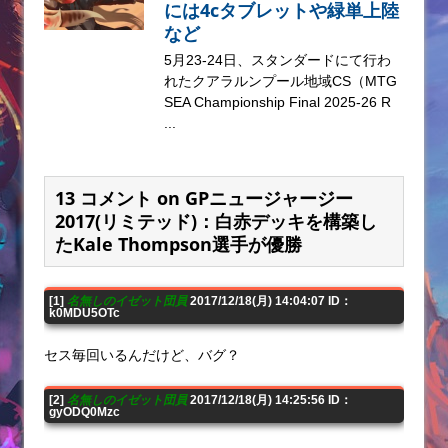
には4cタブレットや緑単上陸
など
5月23-24日、スタンダードにて行わ
れたクアラルンプール地域CS（MTG
SEA Championship Final 2025-26 R
...
13 コメント on GPニュージャージー
2017(リミテッド)：白赤デッキを構築し
たKale Thompson選手が優勝
[1]
名無しのイゼット団員
2017/12/18(月) 14:04:07 ID：
k0MDU5OTc
セス毎回いるんだけど、バグ？
[2]
名無しのイゼット団員
2017/12/18(月) 14:25:56 ID：
gyODQ0Mzc