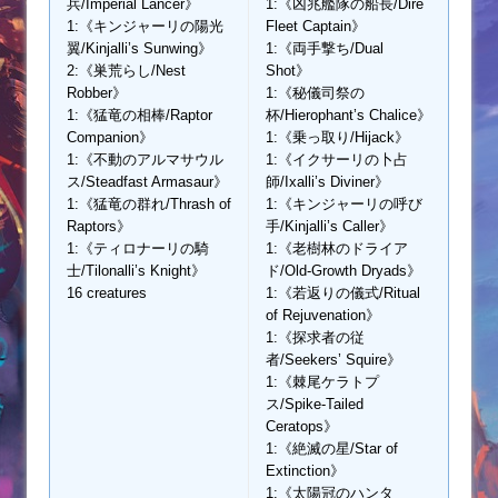
兵/Imperial Lancer》
1:《凶兆艦隊の船長/Dire
1:《キンジャーリの陽光
Fleet Captain》
翼/Kinjalli’s Sunwing》
1:《両手撃ち/Dual
2:《巣荒らし/Nest
Shot》
Robber》
1:《秘儀司祭の
1:《猛竜の相棒/Raptor
杯/Hierophant’s Chalice》
Companion》
1:《乗っ取り/Hijack》
1:《不動のアルマサウル
1:《イクサーリの卜占
ス/Steadfast Armasaur》
師/Ixalli’s Diviner》
1:《猛竜の群れ/Thrash of
1:《キンジャーリの呼び
Raptors》
手/Kinjalli’s Caller》
1:《ティロナーリの騎
1:《老樹林のドライア
士/Tilonalli’s Knight》
ド/Old-Growth Dryads》
16 creatures
1:《若返りの儀式/Ritual
of Rejuvenation》
1:《探求者の従
者/Seekers’ Squire》
1:《棘尾ケラトプ
ス/Spike-Tailed
Ceratops》
1:《絶滅の星/Star of
Extinction》
1:《太陽冠のハンタ