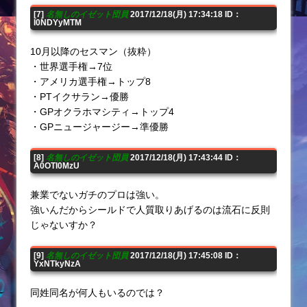
[7]
名無しのイゼット団員
2017/12/18(月) 17:34:18 ID：
I0NDYyMTM
10月以降のセスマン（抜粋）
・世界選手権→7位
・アメリカ選手権→トップ8
・PTイクサラン→優勝
・GPオクラホマシティ→トップ4
・GPニュージャージー→準優勝
[8]
名無しのイゼット団員
2017/12/18(月) 17:43:44 ID：
A0OTI0MzU
兼業でないガチのプロは強い。
強いんだからシールドで人質取りあげるのは流石に反則
じゃないすか？
[9]
名無しのイゼット団員
2017/12/18(月) 17:45:08 ID：
YxNTkyNzA
同姓同名が何人もいるのでは？