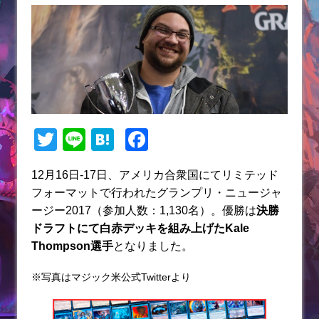
T
Li
H
F
w
n
at
a
12月16日-17日、アメリカ合衆国にてリミテッド
itt
e
e
c
フォーマットで行われたグランプリ・ニュージャ
er
n
e
ージー2017（参加人数：1,130名）。優勝は
決勝
a
b
ドラフトにて白赤デッキ
を組み上げたKale
Thompson選手
となりました。
o
o
※写真はマジック米公式Twitterより
k