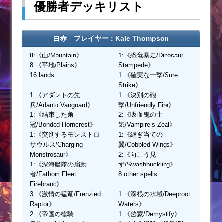
優勝者デッキリスト
白赤
プレイヤー：Kale Thompson
8:《山/Mountain》
1:《恐竜暴走/Dinosaur
8:《平地/Plains》
Stampede》
16 lands
1:《確実な一撃/Sure
Strike》
1:《アダントの先
1:《決別の砲
兵/Adanto Vanguard》
撃/Unfriendly Fire》
1:《結束した角
2:《吸血鬼の士
冠/Bonded Horncrest》
気/Vampire’s Zeal》
1:《突進するモンストロ
1:《継ぎ当ての
サウルス/Charging
翼/Cobbled Wings》
Monstrosaur》
2:《向こう見
1:《深海艦隊の扇動
ず/Swashbuckling》
者/Fathom Fleet
8 other spells
Firebrand》
3:《激情の猛竜/Frenzied
1:《深根の水域/Deeproot
Raptor》
Waters》
2:《帝国の槍騎
1:《啓蒙/Demystify》