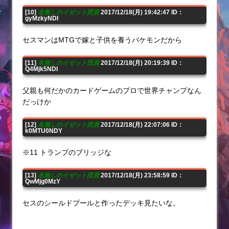
[10]
名無しのイゼット団員
2017/12/18(月) 19:42:47 ID：
gyMzkyNDI
セスマンはMTGで嫁と子供を養うバケモンだから
[11]
名無しのイゼット団員
2017/12/18(月) 20:19:39 ID：
Q4Mjk5NDI
父親も何だかのカードゲームのプロで世界チャンプなん
だっけか
[12]
名無しのイゼット団員
2017/12/18(月) 22:07:06 ID：
k0MTU0NDY
※11 トランプのブリッジな
[13]
名無しのイゼット団員
2017/12/18(月) 23:58:59 ID：
QwMjg0MzY
セスのシールドプールと作ったデッキ見たいな。