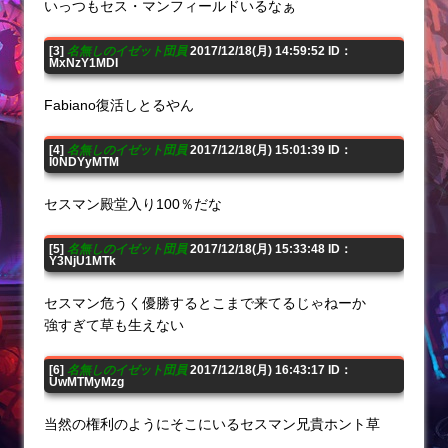
いっつもセス・マンフィールドいるなぁ
[3]
名無しのイゼット団員
2017/12/18(月) 14:59:52 ID：
MxNzY1MDI
Fabiano復活しとるやん
[4]
名無しのイゼット団員
2017/12/18(月) 15:01:39 ID：
I0NDYyMTM
セスマン殿堂入り100％だな
[5]
名無しのイゼット団員
2017/12/18(月) 15:33:48 ID：
Y3NjU1MTk
セスマン危うく優勝するとこまで来てるじゃねーか
強すぎて草も生えない
[6]
名無しのイゼット団員
2017/12/18(月) 16:43:17 ID：
UwMTMyMzg
当然の権利のようにそこにいるセスマン兄貴ホント草