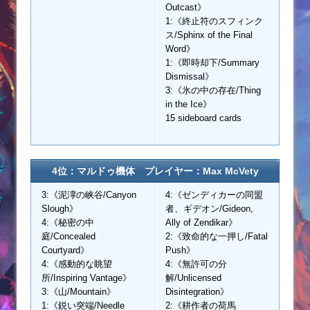
Outcast》
1:《終止符のスフィンク
ス/Sphinx of the Final
Word》
1:《即時却下/Summary
Dismissal》
3:《氷の中の存在/Thing
in the Ice》
15 sideboard cards
4位：マルドゥ機体 プレイヤー：Max McVety
3:《泥濘の峡谷/Canyon
4:《ゼンディカーの同盟
Slough》
者、ギデオン/Gideon,
4:《秘密の中
Ally of Zendikar》
庭/Concealed
2:《致命的な一押し/Fatal
Courtyard》
Push》
4:《感動的な眺望
4:《無許可の分
所/Inspiring Vantage》
解/Unlicensed
3:《山/Mountain》
Disintegration》
1:《鋭い突端/Needle
2:《耕作者の荷馬