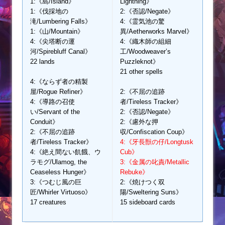
1:《島/Island》
Lightning》
1:《伐採地の
2:《否認/Negate》
滝/Lumbering Falls》
4:《霊気池の驚
1:《山/Mountain》
異/Aetherworks Marvel》
4:《尖塔断の運
4:《織木師の組細
河/Spirebluff Canal》
工/Woodweaver’s
22 lands
Puzzleknot》
21 other spells
4:《ならず者の精製
屋/Rogue Refiner》
2:《不屈の追跡
4:《導路の召使
者/Tireless Tracker》
い/Servant of the
2:《否認/Negate》
Conduit》
2:《慮外な押
2:《不屈の追跡
収/Confiscation Coup》
者/Tireless Tracker》
4:《牙長獣の仔/Longtusk
4:《絶え間ない飢餓、ウ
Cub》
ラモグ/Ulamog, the
3:《金属の叱責/Metallic
Ceaseless Hunger》
Rebuke》
3:《つむじ風の巨
2:《焼けつく双
匠/Whirler Virtuoso》
陽/Sweltering Suns》
17 creatures
15 sideboard cards