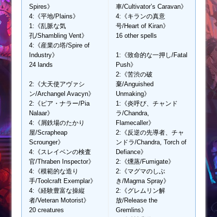
Spires》
車/Cultivator’s Caravan》
4:《平地/Plains》
4:《キランの真意
1:《乱脈な気
号/Heart of Kiran》
孔/Shambling Vent》
16 other spells
4:《産業の塔/Spire of
Industry》
1:《致命的な一押し/Fatal
24 lands
Push》
2:《苦渋の破
2:《大天使アヴァシ
棄/Anguished
ン/Archangel Avacyn》
Unmaking》
2:《ピア・ナラー/Pia
1:《炎呼び、チャンド
Nalaar》
ラ/Chandra,
4:《屑鉄場のたかり
Flamecaller》
屋/Scrapheap
2:《反逆の先導者、チャ
Scrounger》
ンドラ/Chandra, Torch of
4:《スレイベンの検査
Defiance》
官/Thraben Inspector》
2:《燻蒸/Fumigate》
4:《模範的な造り
2:《マグマのしぶ
手/Toolcraft Exemplar》
き/Magma Spray》
4:《経験豊富な操縦
2:《グレムリン解
者/Veteran Motorist》
放/Release the
20 creatures
Gremlins》