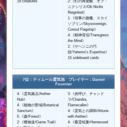
19 creatures
2:《灯の再覚醒、オブ・
ニクシリス/Ob Nixilis
Reignited》
1:《領事の旗艦、スカイ
ソブリン/Skysovereign,
Consul Flagship》
4:《精神背信/Transgress
the Mind》
2:《ヤヘンニの巧
技/Yahenni’s Expertise》
15 sideboard cards
7位：ティムール霊気池 プレイヤー：Daniel
Fournier
4:《霊気拠点/Aether
3:《炎呼び、チャンド
Hub》
ラ/Chandra,
4:《植物の聖域/Botanical
Flamecaller》
Sanctum》
4:《霊気との調和/Attune
5:《森/Forest》
with Aether》
2:《獲物道/Game Trail》
4:《蓄霊稲妻/Harnessed