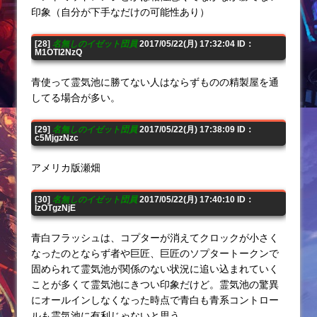
印象（自分が下手なだけの可能性あり）
[28]
名無しのイゼット団員
2017/05/22(月) 17:32:04 ID：
M1OTI2NzQ
青使って霊気池に勝てない人はならずものの精製屋を通
してる場合が多い。
[29]
名無しのイゼット団員
2017/05/22(月) 17:38:09 ID：
c5MjgzNzc
アメリカ版瀬畑
[30]
名無しのイゼット団員
2017/05/22(月) 17:40:10 ID：
IzOTgzNjE
青白フラッシュは、コプターが消えてクロックが小さく
なったのとならず者や巨匠、巨匠のソプタートークンで
固められて霊気池が関係のない状況に追い込まれていく
ことが多くて霊気池にきつい印象だけど。霊気池の驚異
にオールインしなくなった時点で青白も青系コントロー
ルも霊気池に有利じゃないと思う。