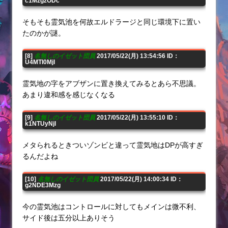
c1MzgzODc
そもそも霊気池を何故エルドラージと同じ環境下に置い
たのかが謎。
[8]
名無しのイゼット団員
2017/05/22(月) 13:54:56 ID：
U4MTI0MjI
霊気地の字をアブザンに置き換えてみるとあら不思議。
あまり違和感を感じなくなる
[9]
名無しのイゼット団員
2017/05/22(月) 13:55:10 ID：
k1NTUyNjI
メタられるときついゾンビと違って霊気地はDPが高すぎ
るんだよね
[10]
名無しのイゼット団員
2017/05/22(月) 14:00:34 ID：
g2NDE3Mzg
今の霊気池はコントロールに対してもメインは微不利、
サイド後は五分以上ありそう