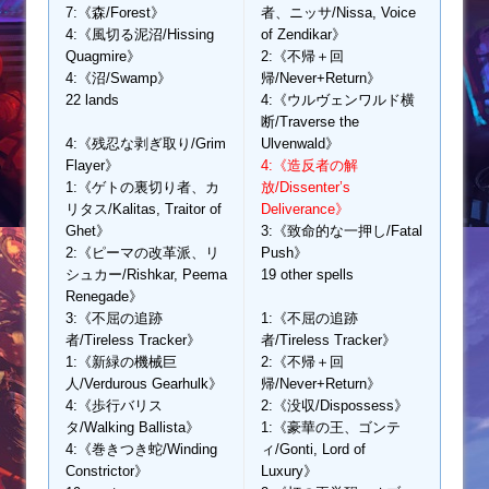
7:《森/Forest》
者、ニッサ/Nissa, Voice
4:《風切る泥沼/Hissing
of Zendikar》
Quagmire》
2:《不帰＋回
4:《沼/Swamp》
帰/Never+Return》
22 lands
4:《ウルヴェンワルド横
断/Traverse the
4:《残忍な剥ぎ取り/Grim
Ulvenwald》
Flayer》
4:《造反者の解
1:《ゲトの裏切り者、カ
放/Dissenter’s
リタス/Kalitas, Traitor of
Deliverance》
Ghet》
3:《致命的な一押し/Fatal
2:《ピーマの改革派、リ
Push》
シュカー/Rishkar, Peema
19 other spells
Renegade》
3:《不屈の追跡
1:《不屈の追跡
者/Tireless Tracker》
者/Tireless Tracker》
1:《新緑の機械巨
2:《不帰＋回
人/Verdurous Gearhulk》
帰/Never+Return》
4:《歩行バリス
2:《没収/Dispossess》
タ/Walking Ballista》
1:《豪華の王、ゴンテ
4:《巻きつき蛇/Winding
ィ/Gonti, Lord of
Constrictor》
Luxury》