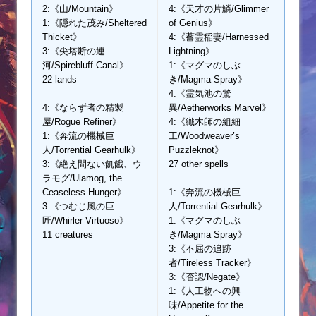
2:《山/Mountain》
4:《天才の片鱗/Glimmer
1:《隠れた茂み/Sheltered
of Genius》
Thicket》
4:《蓄霊稲妻/Harnessed
3:《尖塔断の運
Lightning》
河/Spirebluff Canal》
1:《マグマのしぶ
22 lands
き/Magma Spray》
4:《霊気池の驚
4:《ならず者の精製
異/Aetherworks Marvel》
屋/Rogue Refiner》
4:《織木師の組細
1:《奔流の機械巨
工/Woodweaver’s
人/Torrential Gearhulk》
Puzzleknot》
3:《絶え間ない飢餓、ウ
27 other spells
ラモグ/Ulamog, the
Ceaseless Hunger》
1:《奔流の機械巨
3:《つむじ風の巨
人/Torrential Gearhulk》
匠/Whirler Virtuoso》
1:《マグマのしぶ
11 creatures
き/Magma Spray》
3:《不屈の追跡
者/Tireless Tracker》
3:《否認/Negate》
1:《人工物への興
味/Appetite for the