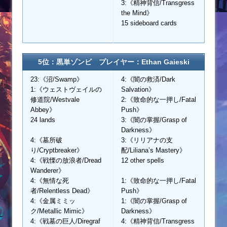
3:《精神背信/Transgress
the Mind》
15 sideboard cards
5位：黒単ゾンビ プレイヤー：Ethan Gaieski
23:《沼/Swamp》
4:《闇の救済/Dark
1:《ウェストヴェイルの
Salvation》
修道院/Westvale
2:《致命的な一押し/Fatal
Abbey》
Push》
24 lands
3:《闇の掌握/Grasp of
Darkness》
4:《墓所破
3:《リリアナの支
り/Cryptbreaker》
配/Liliana’s Mastery》
4:《戦慄の放浪者/Dread
12 other spells
Wanderer》
4:《無情な死
1:《致命的な一押し/Fatal
者/Relentless Dead》
Push》
4:《金属ミミッ
1:《闇の掌握/Grasp of
ク/Metallic Mimic》
Darkness》
4:《戦墓の巨人/Diregraf
4:《精神背信/Transgress