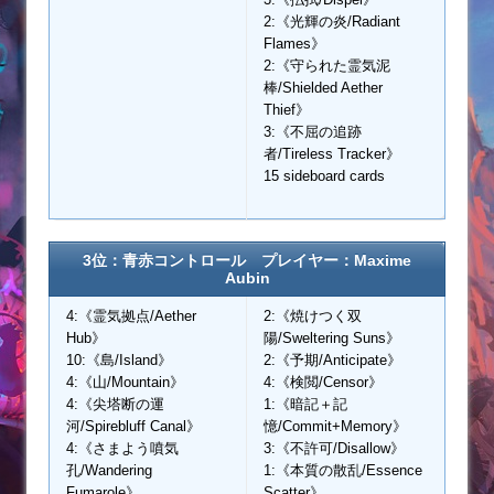
2:《光輝の炎/Radiant
Flames》
2:《守られた霊気泥
棒/Shielded Aether
Thief》
3:《不屈の追跡
者/Tireless Tracker》
15 sideboard cards
3位：青赤コントロール プレイヤー：Maxime
Aubin
4:《霊気拠点/Aether
2:《焼けつく双
Hub》
陽/Sweltering Suns》
10:《島/Island》
2:《予期/Anticipate》
4:《山/Mountain》
4:《検閲/Censor》
4:《尖塔断の運
1:《暗記＋記
河/Spirebluff Canal》
憶/Commit+Memory》
4:《さまよう噴気
3:《不許可/Disallow》
孔/Wandering
1:《本質の散乱/Essence
Fumarole》
Scatter》