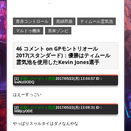
...
青赤コントロール
黒緑昂揚
ティムール霊気池
マルドゥ機体
黒単ゾンビ
46 コメント on GPモントリオール
2017(スタンダード)：優勝はティムール
霊気池を使用したKevin Jones選手
[1]
名無しのイゼット団員
2017/05/22(月) 13:04:57 ID：
kwNzI3ODQ
はえーすっごい
[2]
名無しのイゼット団員
2017/05/22(月) 13:09:31 ID：
I4MjcyODE
やっぱりスゥルタイはダメなんやな