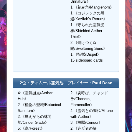
Unnatural》
1:《刻み角/Manglehorn》
1:《コジレックの帰
還/Kozilek’s Return》
1:《守られた霊気泥
棒/Shielded Aether
Thief》
2:《焼けつく双
陽/Sweltering Suns》
1:《払拭/Dispel》
15 sideboard cards
2位：ティムール霊気池 プレイヤー：Paul Dean
4:《霊気拠点/Aether
2:《炎呼び、チャンド
Hub》
ラ/Chandra,
2:《植物の聖域/Botanical
Flamecaller》
Sanctum》
4:《霊気との調和/Attune
2:《燃えがらの林間
with Aether》
地/Cinder Glade》
3:《検閲/Censor》
5:《森/Forest》
2:《造反者の解