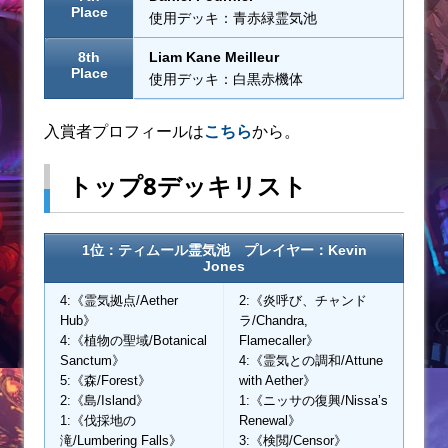
Place
使用デッキ：青赤緑霊気池
8th
Liam Kane Meilleur
Place
使用デッキ：白黒赤機体
入賞者プロフィールは
こちら
から。
トップ8デッキリスト
1位：ティムール霊気池 プレイヤー：Kevin
Jones
4:《霊気拠点/Aether
2:《炎呼び、チャンド
Hub》
ラ/Chandra,
4:《植物の聖域/Botanical
Flamecaller》
Sanctum》
4:《霊気との調和/Attune
5:《森/Forest》
with Aether》
2:《島/Island》
1:《ニッサの復興/Nissa’s
1:《伐採地の
Renewal》
滝/Lumbering Falls》
3:《検閲/Censor》