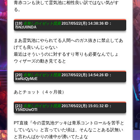
青赤コンも決して霊気池に相性良い訳ではない気がす
る。
[19]
名無しのイゼット団員
2017/05/22(月) 14:38:36 ID：
I5NzU0NDA
まあ霊気池にやられてる人間へのガス抜きに禁止してあ
げても良いんじゃない
最近はそういうのに対するすり寄りも必要なんでしょ
ウィザーズの動き見てると
[20]
名無しのイゼット団員
2017/05/22(月) 14:54:26 ID：
kwNzQyMzE
あとチョット（４ヶ月後）
[21]
名無しのイゼット団員
2017/05/22(月) 15:01:32 ID：
Y5NDUwOTI
PT直後『今の霊気池デッキは青系コントロールを苦手と
していない』と言っていた頃は、そんなことある訳無い
と言わんばかりの連中が湧いてたよな