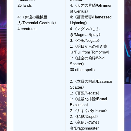
26 lands
4:《天才の片鱗/Glimmer
of Genius》
4:《奔流の機械巨
4:《蓄霊稲妻/Harnessed
人/Torrential Gearhulk》
Lightning》
4 creatures
4:《マグマのしぶ
き/Magma Spray》
3:《否認/Negate》
1:《明日からの引き寄
せ/Pull from Tomorrow》
1:《虚空の粉砕/Void
Shatter》
30 other spells
2:《本質の散乱/Essence
Scatter》
1:《否認/Negate》
1:《粗暴な排除/Brutal
Expulsion》
2:《力ずく/By Force》
2:《払拭/Dispel》
2:《竜使いののけ
者/Dragonmaster