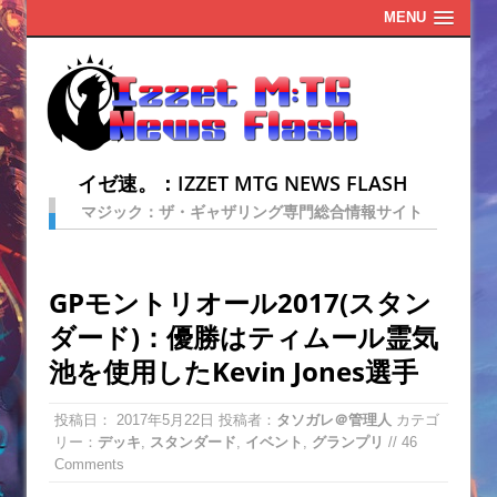
MENU
イゼ速。：IZZET MTG NEWS FLASH
マジック：ザ・ギャザリング専門総合情報サイト
GPモントリオール2017(スタン
ダード)：優勝はティムール霊気
池を使用したKevin Jones選手
投稿日：
2017年5月22日
投稿者：
タソガレ＠管理人
カテゴ
リー：
デッキ
,
スタンダード
,
イベント
,
グランプリ
// 46
Comments