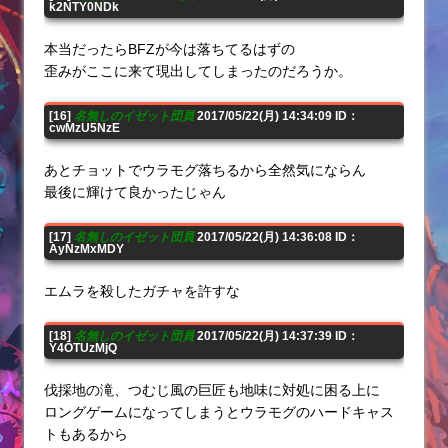
k2NTY0NDk
本当だったらBFZが今は落ちてるはずの
歪みがここに来て現出してしまったのだろうか。
[16]
名無しのイゼット団員
2017/05/22(月) 14:34:09 ID：
cwMzU5NzE
あとチョットでウラモグ落ちるから全然気にならん
最後に輝けて良かったじゃん
[17]
名無しのイゼット団員
2017/05/22(月) 14:36:08 ID：
AyNzMxMDY
エムラを殺したガチャを許すな
[18]
名無しのイゼット団員
2017/05/22(月) 14:37:39 ID：
Y4OTUzMjQ
伐採地の滝、つむじ風の巨匠も地味に対処に困る上に
ロングゲームになってしまうとウラモグのハードキャス
トもあるから