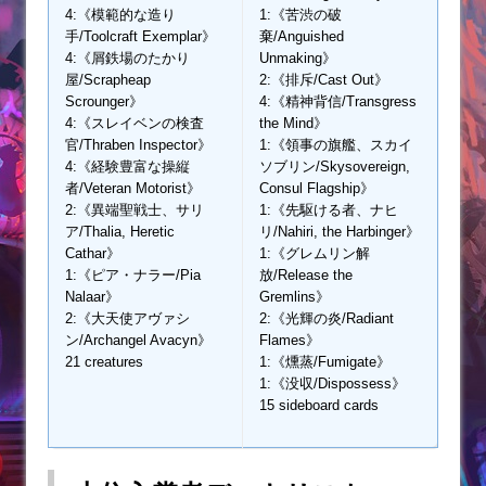
4:《模範的な造り
1:《苦渋の破
手/Toolcraft Exemplar》
棄/Anguished
4:《屑鉄場のたかり
Unmaking》
屋/Scrapheap
2:《排斥/Cast Out》
Scrounger》
4:《精神背信/Transgress
4:《スレイベンの検査
the Mind》
官/Thraben Inspector》
1:《領事の旗艦、スカイ
4:《経験豊富な操縦
ソブリン/Skysovereign,
者/Veteran Motorist》
Consul Flagship》
2:《異端聖戦士、サリ
1:《先駆ける者、ナヒ
ア/Thalia, Heretic
リ/Nahiri, the Harbinger》
Cathar》
1:《グレムリン解
1:《ピア・ナラー/Pia
放/Release the
Nalaar》
Gremlins》
2:《大天使アヴァシ
2:《光輝の炎/Radiant
ン/Archangel Avacyn》
Flames》
21 creatures
1:《燻蒸/Fumigate》
1:《没収/Dispossess》
15 sideboard cards