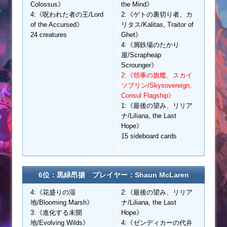
Colossus》
the Mind》
4:《呪われた者の王/Lord
2:《ゲトの裏切り者、カ
of the Accursed》
リタス/Kalitas, Traitor of
24 creatures
Ghet》
4:《屑鉄場のたかり
屋/Scrapheap
Scrounger》
2:《領事の旗艦、スカイ
ソブリン/Skysovereign,
Consul Flagship》
1:《最後の望み、リリア
ナ/Liliana, the Last
Hope》
15 sideboard cards
6位：黒緑昂揚 プレイヤー：Shaun McLaren
4:《花盛りの湿
2:《最後の望み、リリア
地/Blooming Marsh》
ナ/Liliana, the Last
3:《進化する未開
Hope》
地/Evolving Wilds》
4:《ゼンディカーの代弁