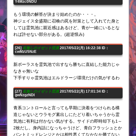
Y4Mzc0NDU
もう環境の解答が決まり始めたのか・・・。
神ジェイス全盛期に召喚の罠を対策として入れてた身と
しては霊気池に親近感はあるけど、青が一緒にいるとな
れば許せない部分がある。(超逆恨み)
[26]
名無しのイゼット団員
2017/05/22(月) 16:22:38 ID：
cwMzU5NzE
新ボーラスを霊気池で出すなら勝ちに直結した能力じゃ
なきゃ無いな
下手すりゃ霊気池はエルドラージ環境だけの気がするわ
[27]
名無しのイゼット団員
2017/05/22(月) 17:01:34 ID：
gwNzgzNDI
青系コントロールと言っても早期に決着をつけられる構
造じゃないとウラモグ素出しにたどり着いちゃうから霊
気池に有利は付かない気がする。サイドの即時却下も1～
2枚だし。身内話になっちゃうけど、青白フラッシュとか
バントミッドレンジとかは相性悪くてなかなか勝てない