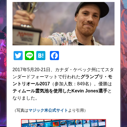
T
Li
H
F
w
n
at
a
2017年5月20-21日、カナダ・ケベック州にてスタ
itt
e
e
c
ンダードフォーマットで行われた
グランプリ・モ
er
n
e
ントリオール2017
（参加人数：849名）。優勝は
a
b
ティムール霊気池を使用したKevin Jones選手
と
なりました。
o
o
（写真は
マジック米公式サイト
より引用）
k