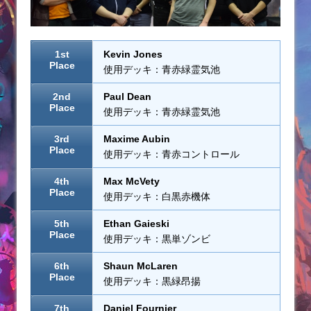
1st
Kevin Jones
Place
使用デッキ：青赤緑霊気池
2nd
Paul Dean
Place
使用デッキ：青赤緑霊気池
3rd
Maxime Aubin
Place
使用デッキ：青赤コントロール
4th
Max McVety
Place
使用デッキ：白黒赤機体
5th
Ethan Gaieski
Place
使用デッキ：黒単ゾンビ
6th
Shaun McLaren
Place
使用デッキ：黒緑昂揚
7th
Daniel Fournier