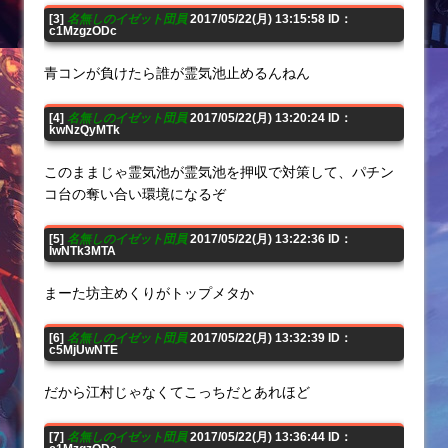
[3]
名無しのイゼット団員
2017/05/22(月) 13:15:58 ID：
c1MzgzODc
青コンが負けたら誰が霊気池止めるんねん
[4]
名無しのイゼット団員
2017/05/22(月) 13:20:24 ID：
kwNzQyMTk
このままじゃ霊気池が霊気池を押収で対策して、パチン
コ台の奪い合い環境になるぞ
[5]
名無しのイゼット団員
2017/05/22(月) 13:22:36 ID：
IwNTk3MTA
まーた坊主めくりがトップメタか
[6]
名無しのイゼット団員
2017/05/22(月) 13:32:39 ID：
c5MjUwNTE
だから江村じゃなくてこっちだとあれほど
[7]
名無しのイゼット団員
2017/05/22(月) 13:36:44 ID：