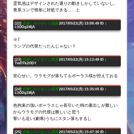
霊気池はデザインされた通りの動きしかしていないし、
青系コンで簡単に対処できる……と
[22]
名無しのイゼット団員
2017/05/22(月) 15:06:49 ID：
c3ODg1MjA
※7
ランプの代替だったんじゃない？
[23]
名無しのイゼット団員
2017/05/22(月) 15:13:49 ID：
YwOTk2ODY
安心せい。ウラモグが落ちてもボーラス様が控えておる
[24]
名無しのイゼット団員
2017/05/22(月) 15:35:05 ID：
c3ODg1MjA
色拘束の強いボーラスじゃ長引いた時の素出しが難しい
からウラモグの代替は難しいと思う
誓いも近い(劇寒)うちにスタン落ちするし
[25]
名無しのイゼット団員
2017/05/22(月) 15:47:30 ID：