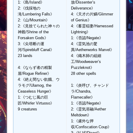
1:《島/Island》
放/Dissenter’s
2:《伐採地の
Deliverance》
滝/Lumbering Falls》
4:《天才の片鱗/Glimmer
2:《山/Mountain》
of Genius》
2:《見捨てられた神々の
4:《蓄霊稲妻/Harnessed
神殿/Shrine of the
Lightning》
Forsaken Gods》
1:《否認/Negate》
3:《尖塔断の運
4:《霊気池の驚
河/Spirebluff Canal》
異/Aetherworks Marvel》
23 lands
4:《織木師の組細
工/Woodweaver’s
4:《ならず者の精製
Puzzleknot》
屋/Rogue Refiner》
28 other spells
4:《絶え間ない飢餓、ウ
ラモグ/Ulamog, the
1:《炎呼び、チャンド
Ceaseless Hunger》
ラ/Chandra,
1:《つむじ風の巨
Flamecaller》
匠/Whirler Virtuoso》
1:《否認/Negate》
9 creatures
2:《霊気溶融/Aether
Meltdown》
1:《慮外な押
収/Confiscation Coup》
3:《払拭/Dispel》