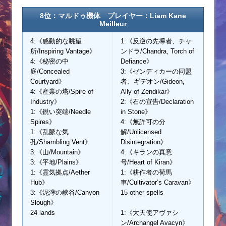
8位：マルドゥ機体 プレイヤー：Liam Kane
Meilleur
4:《感動的な眺望
1:《反逆の先導者、チャ
所/Inspiring Vantage》
ンドラ/Chandra, Torch of
4:《秘密の中
Defiance》
庭/Concealed
3:《ゼンディカーの同盟
Courtyard》
者、ギデオン/Gideon,
4:《産業の塔/Spire of
Ally of Zendikar》
Industry》
2:《石の宣告/Declaration
1:《鋭い突端/Needle
in Stone》
Spires》
4:《無許可の分
1:《乱脈な気
解/Unlicensed
孔/Shambling Vent》
Disintegration》
3:《山/Mountain》
4:《キランの真意
3:《平地/Plains》
号/Heart of Kiran》
1:《霊気拠点/Aether
1:《耕作者の荷馬
Hub》
車/Cultivator’s Caravan》
3:《泥濘の峡谷/Canyon
15 other spells
Slough》
24 lands
1:《大天使アヴァシ
ン/Archangel Avacyn》