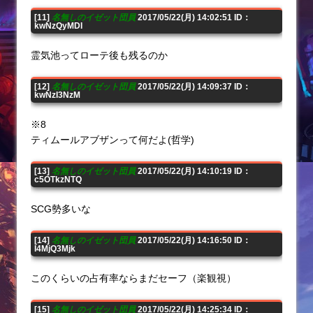
[11]
名無しのイゼット団員
2017/05/22(月) 14:02:51 ID：
kwNzQyMDI
霊気池ってローテ後も残るのか
[12]
名無しのイゼット団員
2017/05/22(月) 14:09:37 ID：
kwNzI3NzM
※8
ティムールアブザンって何だよ(哲学)
[13]
名無しのイゼット団員
2017/05/22(月) 14:10:19 ID：
c5OTkzNTQ
SCG勢多いな
[14]
名無しのイゼット団員
2017/05/22(月) 14:16:50 ID：
I4MjQ3Mjk
このくらいの占有率ならまだセーフ（楽観視）
[15]
名無しのイゼット団員
2017/05/22(月) 14:25:34 ID：