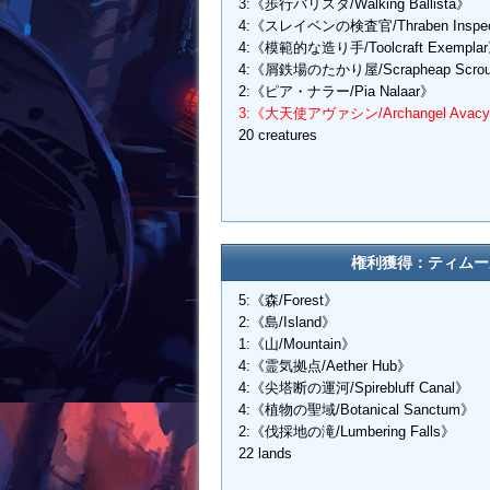
3:《歩行バリスタ/Walking Ballista》
4:《スレイベンの検査官/Thraben Inspec
4:《模範的な造り手/Toolcraft Exempla
4:《屑鉄場のたかり屋/Scrapheap Scrou
2:《ピア・ナラー/Pia Nalaar》
3:《大天使アヴァシン/Archangel Avac
20 creatures
権利獲得：ティムー
5:《森/Forest》
2:《島/Island》
1:《山/Mountain》
4:《霊気拠点/Aether Hub》
4:《尖塔断の運河/Spirebluff Canal》
4:《植物の聖域/Botanical Sanctum》
2:《伐採地の滝/Lumbering Falls》
22 lands