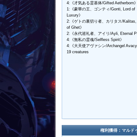
4:《才気ある霊基体/Gifted Aetherborn
1:《豪華の王、ゴンティ/Gonti, Lord of
Luxury》
2:《ゲトの裏切り者、カリタス/Kalitas, Tr
of Ghet》
2:《永代巡礼者、アイリ/Ayli, Eternal Pi
4:《無私の霊魂/Selfless Spirit》
4:《大天使アヴァシン/Archangel Avac
19 creatures
権利獲得：マルド