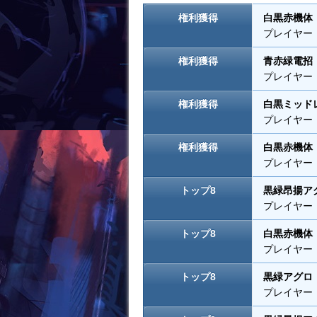
k
権利獲得
白黒赤機体
プレイヤー
権利獲得
青赤緑電招
プレイヤー
権利獲得
白黒ミッド
プレイヤー
権利獲得
白黒赤機体
プレイヤー
トップ8
黒緑昂揚ア
プレイヤー
トップ8
白黒赤機体
プレイヤー
トップ8
黒緑アグロ
プレイヤー