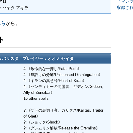
『マジッ
グロ
収録さ
：ハヤタ アキラ
ちら
から。
ト
ゥバリスタ プレイヤー：オオノ セイタ
4:《致命的な一押し/Fatal Push》
》
4:《無許可の分解/Unlicensed Disintegration》
4:《キランの真意号/Heart of Kiran》
4:《ゼンディカーの同盟者、ギデオン/Gideon,
Ally of Zendikar》
16 other spells
?:《ゲトの裏切り者、カリタス/Kalitas, Traitor
of Ghet》
?:《ショック/Shock》
?:《グレムリン解放/Release the Gremlins》