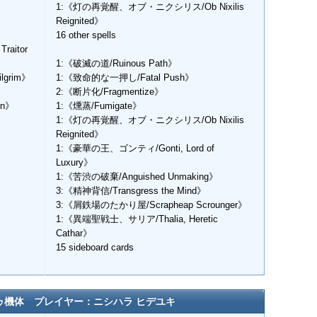
》
1:《灯の再覚醒、オブ・ニクシリス/Ob Nixilis
Reignited》
16 other spells
aitor
1:《破滅の道/Ruinous Path》
lgrim》
1:《致命的な一押し/Fatal Push》
2:《断片化/Fragmentize》
yn》
1:《燻蒸/Fumigate》
1:《灯の再覚醒、オブ・ニクシリス/Ob Nixilis
Reignited》
1:《豪華の王、ゴンティ/Gonti, Lord of
Luxury》
1:《苦渋の破棄/Anguished Unmaking》
3:《精神背信/Transgress the Mind》
3:《屑鉄場のたかり屋/Scrapheap Scrounger》
1:《異端聖戦士、サリア/Thalia, Heretic
Cathar》
15 sideboard cards
ゥ機体 プレイヤー：ニシハラ ヒデユキ