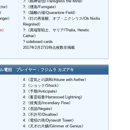
?:《精神背信/Transgress the Mind》
tor》
?:《燻蒸/Fumigate》
r》
?:《隔離の場/Quarantine Field》
nger》
?:《灯の再覚醒、オブ・ニクシリス/Ob Nixilis
Reignited》
yn》
?:《異端聖戦士、サリア/Thalia, Heretic
Cathar》
? sideboard cards
2017年2月27日時点枚数非掲載
ル電招 プレイヤー：フジムラ カズアキ
4:《霊気との調和/Attune with Aether》
2:《ショック/Shock》
3:《予期/Anticipate》
4:《蓄霊稲妻/Harnessed Lightning》
2:《焼夷流/Incendiary Flow》
3:《否認/Negate》
3:《不許可/Disallow》
4:《電招の塔/Dynavolt Tower》
4:《天才の片鱗/Glimmer of Genius》