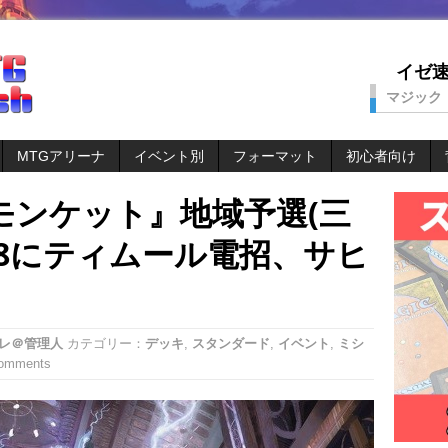
イゼ速。
マジック
MTGアリーナ
イベント別
フォーマット
初心者向け
モンケット』地域予選(三
8にティムール電招、サヒ
レ＠管理人
カテゴリー：
デッキ
,
スタンダード
,
イベント
,
ミシ
Comments