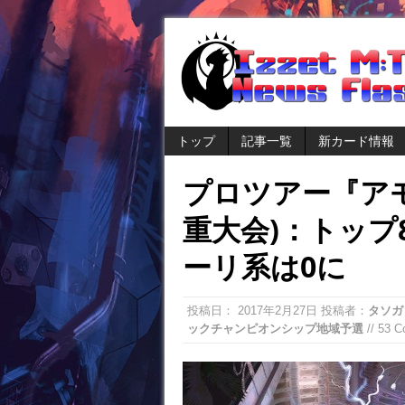
トップ
記事一覧
新カード情報
プロツアー『ア
重大会)：トップ
ーリ系は0に
投稿日：
2017年2月27日
投稿者：
タソガ
ックチャンピオンシップ地域予選
// 53 