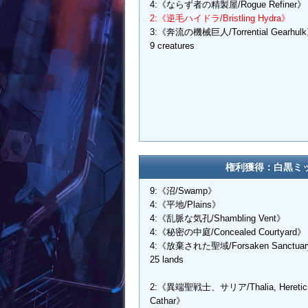
4:《ならず者の精製屋/Rogue Refiner》
2:《逆毛ハイドラ/Bristling Hydra》
3:《奔流の機械巨人/Torrential Gearhul
9 creatures
権利獲得：白黒ミ
9:《沼/Swamp》
4:《平地/Plains》
4:《乱脈な気孔/Shambling Vent》
4:《秘密の中庭/Concealed Courtyard》
4:《放棄された聖域/Forsaken Sanctua
25 lands
2:《異端聖戦士、サリア/Thalia, Heretic
Cathar》