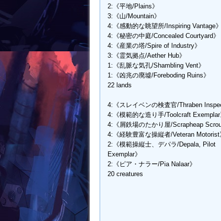
2:《平地/Plains》
3:《山/Mountain》
4:《感動的な眺望所/Inspiring Vantage
4:《秘密の中庭/Concealed Courtyard》
4:《産業の塔/Spire of Industry》
3:《霊気拠点/Aether Hub》
1:《乱脈な気孔/Shambling Vent》
1:《凶兆の廃墟/Foreboding Ruins》
22 lands
4:《スレイベンの検査官/Thraben Inspec
4:《模範的な造り手/Toolcraft Exempla
4:《屑鉄場のたかり屋/Scrapheap Scrou
4:《経験豊富な操縦者/Veteran Motoris
2:《模範操縦士、デパラ/Depala, Pilot
Exemplar》
2:《ピア・ナラー/Pia Nalaar》
20 creatures