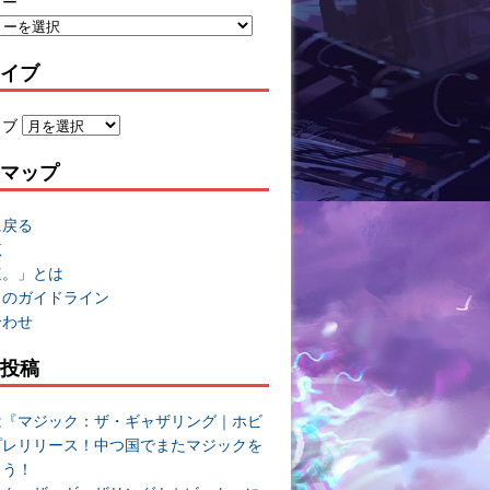
リー
イブ
イブ
マップ
に戻る
覧
速。」とは
トのガイドライン
合わせ
投稿
は『マジック：ザ・ギャザリング｜ホビ
プレリリース！中つ国でまたマジックを
よう！