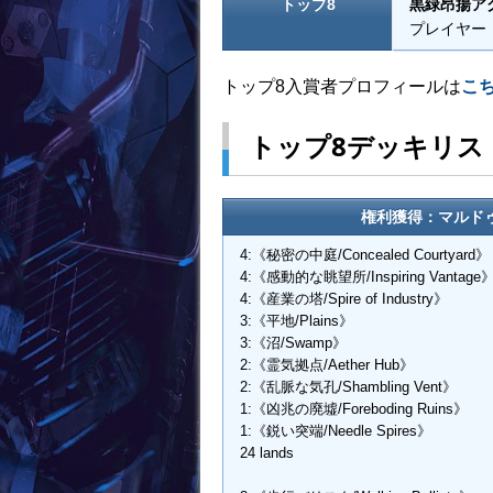
トップ8
黒緑昂揚ア
プレイヤー
トップ8入賞者プロフィールは
こ
トップ8デッキリス
権利獲得：マルド
4:《秘密の中庭/Concealed Courtyard》
4:《感動的な眺望所/Inspiring Vantage
4:《産業の塔/Spire of Industry》
3:《平地/Plains》
3:《沼/Swamp》
2:《霊気拠点/Aether Hub》
2:《乱脈な気孔/Shambling Vent》
1:《凶兆の廃墟/Foreboding Ruins》
1:《鋭い突端/Needle Spires》
24 lands