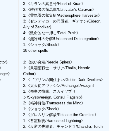
3:《キランの真意号/Heart of Kiran》
2:《耕作者の荷馬車/Cultivator’s Caravan》
》
1:《霊気圏の収集艇/Aethersphere Harvester》
3:《ゼンディカーの同盟者、ギデオン/Gideon,
Ally of Zendikar》
4:《致命的な一押し/Fatal Push》
4:《無許可の分解/Unlicensed Disintegration》
1:《ショック/Shock》
18 other spells
tor》
1:《鋭い突端/Needle Spires》
r》
1:《異端聖戦士、サリア/Thalia, Heretic
nger》
Cathar》
t》
2:《ゴブリンの闇住まい/Goblin Dark-Dwellers》
2:《大天使アヴァシン/Archangel Avacyn》
1:《領事の旗艦、スカイソブリ
ン/Skysovereign, Consul Flagship》
2:《精神背信/Transgress the Mind》
1:《ショック/Shock》
2:《グレムリン解放/Release the Gremlins》
1:《蓄霊稲妻/Harnessed Lightning》
2:《反逆の先導者、チャンドラ/Chandra, Torch