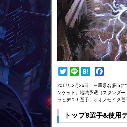
T
Li
H
F
w
n
at
a
2017年2月26日、三重県名張
itt
e
e
c
ンケット』地域予選（スタンダー
er
n
e
ラヒデユキ選手、オオノセイタ選
a
b
トップ8選手&使用
o
o