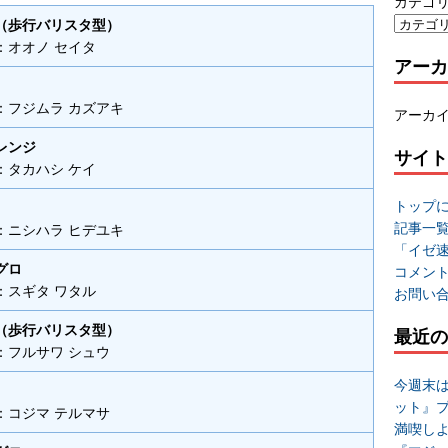
カテゴ
（歩行バリスタ型）
：オオノ セイタ
アーカ
：フジムラ カズアキ
アーカ
レンジ
サイト
：タカハシ ケイ
トップ
記事一
：ニシハラ ヒデユキ
「イゼ
グロ
コメン
：スギタ ワタル
お問い
（歩行バリスタ型）
最近の
：フルサワ シュウ
今週末
ット』
：コジマ テルマサ
満喫し