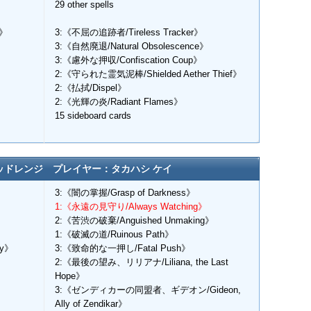
29 other spells
k》
3:《不屈の追跡者/Tireless Tracker》
3:《自然廃退/Natural Obsolescence》
3:《慮外な押収/Confiscation Coup》
2:《守られた霊気泥棒/Shielded Aether Thief》
2:《払拭/Dispel》
2:《光輝の炎/Radiant Flames》
15 sideboard cards
ッドレンジ プレイヤー：タカハシ ケイ
3:《闇の掌握/Grasp of Darkness》
1:《永遠の見守り/Always Watching》
2:《苦渋の破棄/Anguished Unmaking》
1:《破滅の道/Ruinous Path》
ry》
3:《致命的な一押し/Fatal Push》
2:《最後の望み、リリアナ/Liliana, the Last
Hope》
3:《ゼンディカーの同盟者、ギデオン/Gideon,
Ally of Zendikar》