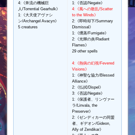
4:《奔流の機械巨
1:《否認/Negate》
人/Torrential Gearhulk》
4:《風への散乱/Scatter
1:《大天使アヴァシ
to the Winds》
ン/Archangel Avacyn》
2:《即時却下/Summary
5 creatures
Dismissal》
1:《燻蒸/Fumigate》
2:《光輝の炎/Radiant
Flames》
29 other spells
4:《熱病の幻視/Fevered
Visions》
1:《神聖な協力/Blessed
Alliance》
2:《払拭/Dispel》
3:《否認/Negate》
1:《保護者、リンヴァー
ラ/Linvala, the
Preserver》
2:《ゼンディカーの同盟
者、ギデオン/Gideon,
Ally of Zendikar》