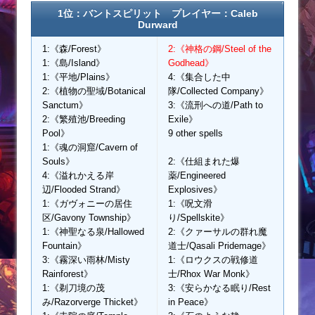
1位：バントスピリット プレイヤー：Caleb
Durward
1:《森/Forest》
2:《神格の鋼/Steel of the
1:《島/Island》
Godhead》
1:《平地/Plains》
4:《集合した中
2:《植物の聖域/Botanical
隊/Collected Company》
Sanctum》
3:《流刑への道/Path to
2:《繁殖池/Breeding
Exile》
Pool》
9 other spells
1:《魂の洞窟/Cavern of
Souls》
2:《仕組まれた爆
4:《溢れかえる岸
薬/Engineered
辺/Flooded Strand》
Explosives》
1:《ガヴォニーの居住
1:《呪文滑
区/Gavony Township》
り/Spellskite》
1:《神聖なる泉/Hallowed
2:《クァーサルの群れ魔
Fountain》
道士/Qasali Pridemage》
3:《霧深い雨林/Misty
1:《ロウクスの戦修道
Rainforest》
士/Rhox War Monk》
1:《剃刀境の茂
3:《安らかなる眠り/Rest
み/Razorverge Thicket》
in Peace》