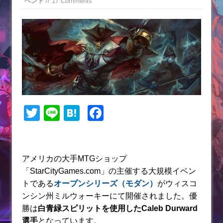
ベント
// 17 Comments
T
Li
H
F
w
n
at
a
itt
e
e
c
er
n
e
アメリカの大手MTGショップ
「StarCityGames.com」の主催する大規模イベン
a
b
トである
オープンシリーズ（モダン）
がウィスコ
o
ンシン州ミルウォーキーにて開催されました。優
o
勝は
白青緑スピリットを使用したCaleb Durward
選手
となっています。