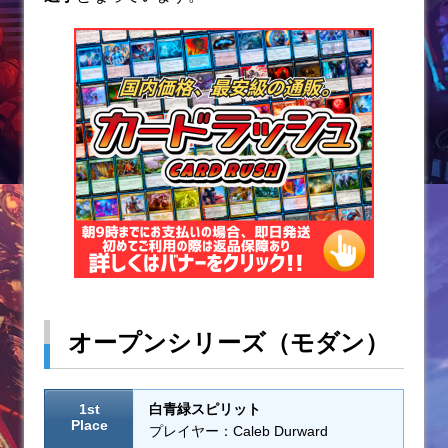
k
オープンシリーズ（モダン）
1st
白青緑スピリット
Place
プレイヤー：Caleb Durward