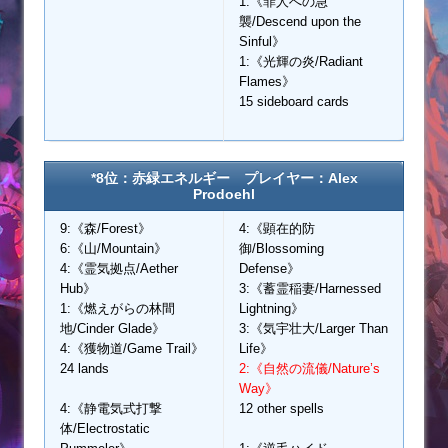
1:《罪人への急
襲/Descend upon the
Sinful》
1:《光輝の炎/Radiant
Flames》
15 sideboard cards
*8位：赤緑エネルギー プレイヤー：Alex
Prodoehl
9:《森/Forest》
4:《顕在的防
6:《山/Mountain》
御/Blossoming
4:《霊気拠点/Aether
Defense》
Hub》
3:《蓄霊稲妻/Harnessed
1:《燃えがらの林間
Lightning》
地/Cinder Glade》
3:《気宇壮大/Larger Than
4:《獲物道/Game Trail》
Life》
24 lands
2:《自然の流儀/Nature’s
Way》
4:《静電気式打撃
12 other spells
体/Electrostatic