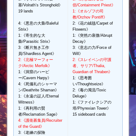
塞/Volrath’s Stronghold》
侶/Containment Priest》
19 lands
1:《オルゾフの司
教/Orzhov Pontiff》
4:《悪意の大梟/Baleful
2:《花の絨毯/Carpet of
Strix》
Flowers》
1:《寄生的な大
1:《突然の衰微/Abrupt
梟/Parasitic Strix》
Decay》
3:《断片無き工作
3:《意志の力/Force of
員/Shardless Agent》
Will》
2:《北極マーフォー
2:《スレイベンの守護
ク/Arctic Merfolk》
者、サリア/Thalia,
1:《洞窟のハーピ
Guardian of Thraben》
ー/Cavern Harpy》
1:《思考囲
4:《死儀礼のシャーマ
い/Thoughtseize》
ン/Deathrite Shaman》
2:《毒の濁流/Toxic
1:《永遠の証人/Eternal
Deluge》
Witness》
1:《ファイレクシアの
1:《再利用の賢
塔/Phyrexian Tower》
者/Reclamation Sage》
15 sideboard cards
4:《護衛募集員/Recruiter
of the Guard》
3:《老練の探険