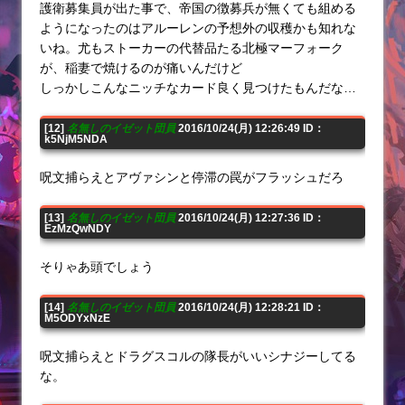
護衛募集員が出た事で、帝国の徴募兵が無くても組める
ようになったのはアルーレンの予想外の収穫かも知れな
いね。尤もストーカーの代替品たる北極マーフォーク
が、稲妻で焼けるのが痛いんだけど
しっかしこんなニッチなカード良く見つけたもんだな…
[12]
名無しのイゼット団員
2016/10/24(月) 12:26:49 ID：
k5NjM5NDA
呪文捕らえとアヴァシンと停滞の罠がフラッシュだろ
[13]
名無しのイゼット団員
2016/10/24(月) 12:27:36 ID：
EzMzQwNDY
そりゃあ頭でしょう
[14]
名無しのイゼット団員
2016/10/24(月) 12:28:21 ID：
M5ODYxNzE
呪文捕らえとドラグスコルの隊長がいいシナジーしてる
な。