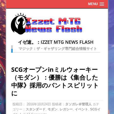
MENU
イゼ速。：IZZET MTG NEWS FLASH
マジック：ザ・ギャザリング専門総合情報サイト
SCGオープンinミルウォーキー
（モダン）：優勝は《集合した
中隊》採用のバントスピリット
に
投稿日：
2016年10月24日
投稿者：
タソガレ＠管理人
カテ
ゴリー：
スタンダード
,
モダン
,
レガシー
,
イベント
,
SCGイ