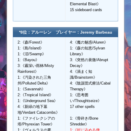
Elemental Blast》
15 sideboard cards
*8位：アルーレン プレイヤー：Jeremy Barbeau
2:《森/Forest》
4:《魔の魅惑/Aluren》
1:《島/Island》
1:《森の知恵/Sylvan
1:《沼/Swamp》
Library》
1:《Bayou》
3:《突然の衰微/Abrupt
3:《霧深い雨林/Misty
Decay》
Rainforest》
4:《渦まく知
1:《汚染された三角
識/Brainstorm》
州/Polluted Delta》
4:《陰謀団式療法/Cabal
1:《Savannah》
Therapy》
2:《Tropical Island》
1:《思考囲
1:《Underground Sea》
い/Thoughtseize》
4:《新緑の地下墓
17 other spells
地/Verdant Catacombs》
1:《ファイレクシアの
1:《骨砕き/Bone
塔/Phyrexian Tower》
Shredder》
1:《ヴォルラスの要
1:《封じ込める僧