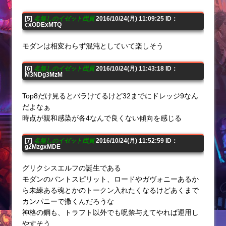
[5]
名無しのイゼット団員
2016/10/24(月) 11:09:25 ID：
cxODExMTQ
モダンは相変わらず混沌としていて楽しそう
[6]
名無しのイゼット団員
2016/10/24(月) 11:43:18 ID：
M3NDg3MzM
Top8だけ見るとバラけてるけど32までにドレッジ9なん
だよなぁ
時点が親和感染が各4なんで良くない傾向を感じる
[7]
名無しのイゼット団員
2016/10/24(月) 11:52:59 ID：
g2MzgxMDE
グリクシスエルフの誕生である
モダンのバントスピリット、ロードやガヴォニーあるか
ら未練ある魂とかのトークン入れたくなるけどあくまで
カンパニーで撒くんだろうな
神格の鋼も、トラフト以外でも呪禁与えてやれば運用し
やすそう