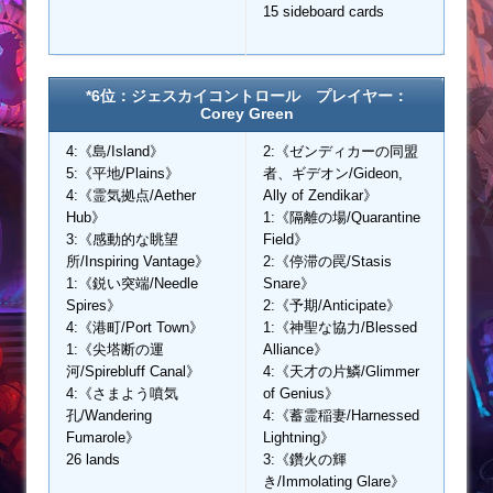
15 sideboard cards
*6位：ジェスカイコントロール プレイヤー：
Corey Green
4:《島/Island》
2:《ゼンディカーの同盟
5:《平地/Plains》
者、ギデオン/Gideon,
4:《霊気拠点/Aether
Ally of Zendikar》
Hub》
1:《隔離の場/Quarantine
3:《感動的な眺望
Field》
所/Inspiring Vantage》
2:《停滞の罠/Stasis
1:《鋭い突端/Needle
Snare》
Spires》
2:《予期/Anticipate》
4:《港町/Port Town》
1:《神聖な協力/Blessed
1:《尖塔断の運
Alliance》
河/Spirebluff Canal》
4:《天才の片鱗/Glimmer
4:《さまよう噴気
of Genius》
孔/Wandering
4:《蓄霊稲妻/Harnessed
Fumarole》
Lightning》
26 lands
3:《鑽火の輝
き/Immolating Glare》