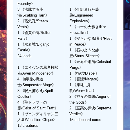
Foundry》
3:《沸騰する小
1:《仕組まれた爆
湖/Scalding Tarn》
薬/Engineered
2:《蒸気孔/Steam
Explosives》
Vents》
2:《コーの火歩き/Kor
1:《硫黄の滝/Sulfur
Firewalker》
Falls》
1:《安らかなる眠り/Rest
1:《永岩城/Eiganjo
in Peace》
Castle》
1:《石のような静
24 lands
寂/Stony Silence》
1:《天界の粛清/Celestial
1:《エイヴンの思考検閲
Purge》
者/Aven Mindcensor》
1:《払拭/Dispel》
4:《瞬唱の魔道
2:《否認/Negate》
士/Snapcaster Mage》
1:《摩耗+損
3:《呪文捕らえ/Spell
耗/Wear+Tear》
Queller》
2:《神々の憤怒/Anger of
4:《聖トラフトの
the Gods》
霊/Geist of Saint Traft》
2:《至高の評決/Supreme
1:《ヴェンディリオン三
Verdict》
人衆/Vendilion Clique》
15 sideboard cards
13 creatures