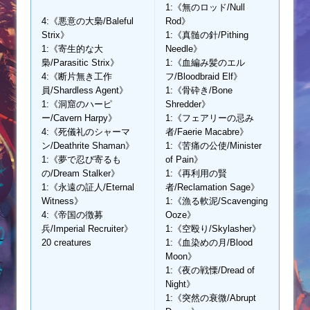
1:《無のロッド/Null
4:《悪意の大梟/Baleful
Rod》
Strix》
1:《真髄の針/Pithing
1:《寄生的な大
Needle》
梟/Parasitic Strix》
1:《血編み髪のエル
4:《断片無き工作
フ/Bloodbraid Elf》
員/Shardless Agent》
1:《骨砕き/Bone
1:《洞窟のハーピ
Shredder》
ー/Cavern Harpy》
1:《フェアリーの忌み
4:《死儀礼のシャーマ
者/Faerie Macabre》
ン/Deathrite Shaman》
1:《苦痛の公使/Minister
1:《夢で忍び寄るも
of Pain》
の/Dream Stalker》
1:《再利用の賢
1:《永遠の証人/Eternal
者/Reclamation Sage》
Witness》
1:《漁る軟泥/Scavenging
4:《帝国の徴募
Ooze》
兵/Imperial Recruiter》
1:《空殴り/Skylasher》
20 creatures
1:《血染めの月/Blood
Moon》
1:《夜の戦慄/Dread of
Night》
1:《突然の衰微/Abrupt