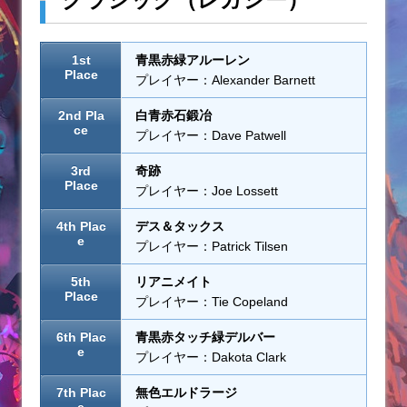
1st
青黒赤緑アルーレン
Place
プレイヤー：Alexander Barnett
2nd Pla
白青赤石鍛冶
ce
プレイヤー：Dave Patwell
3rd
奇跡
Place
プレイヤー：Joe Lossett
4th Plac
デス＆タックス
e
プレイヤー：Patrick Tilsen
5th
リアニメイト
Place
プレイヤー：Tie Copeland
6th Plac
青黒赤タッチ緑デルバー
e
プレイヤー：Dakota Clark
7th Plac
無色エルドラージ
e