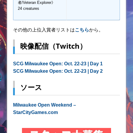
者/Veteran Explorer》
24 creatures
その他の上位入賞者リストは
こちら
から。
映像配信（Twitch）
SCG Milwaukee Open: Oct. 22-23 | Day 1
SCG Milwaukee Open: Oct. 22-23 | Day 2
ソース
Milwaukee Open Weekend –
StarCityGames.com