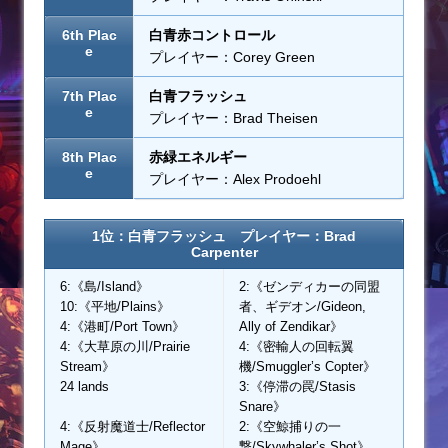
6th Plac
白青赤コントロール
e
プレイヤー：Corey Green
7th Plac
白青フラッシュ
e
プレイヤー：Brad Theisen
8th Plac
赤緑エネルギー
e
プレイヤー：Alex Prodoehl
1位：白青フラッシュ プレイヤー：Brad
Carpenter
6:《島/Island》
2:《ゼンディカーの同盟
10:《平地/Plains》
者、ギデオン/Gideon,
4:《港町/Port Town》
Ally of Zendikar》
4:《大草原の川/Prairie
4:《密輸人の回転翼
Stream》
機/Smuggler’s Copter》
24 lands
3:《停滞の罠/Stasis
Snare》
4:《反射魔道士/Reflector
2:《空鯨捕りの一
Mage》
撃/Skywhaler’s Shot》