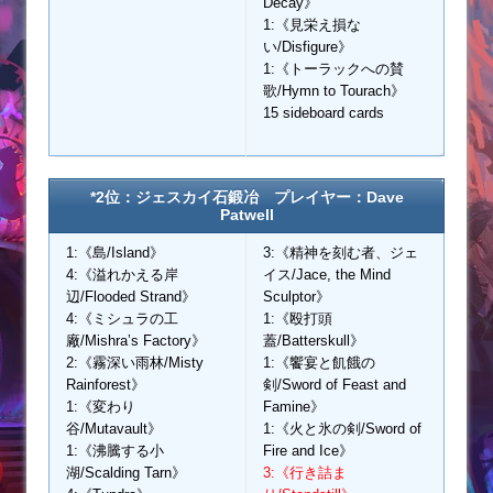
Decay》
1:《見栄え損な
い/Disfigure》
1:《トーラックへの賛
歌/Hymn to Tourach》
15 sideboard cards
*2位：ジェスカイ石鍛冶 プレイヤー：Dave
Patwell
1:《島/Island》
3:《精神を刻む者、ジェ
4:《溢れかえる岸
イス/Jace, the Mind
辺/Flooded Strand》
Sculptor》
4:《ミシュラの工
1:《殴打頭
廠/Mishra’s Factory》
蓋/Batterskull》
2:《霧深い雨林/Misty
1:《饗宴と飢餓の
Rainforest》
剣/Sword of Feast and
1:《変わり
Famine》
谷/Mutavault》
1:《火と氷の剣/Sword of
1:《沸騰する小
Fire and Ice》
湖/Scalding Tarn》
3:《行き詰ま