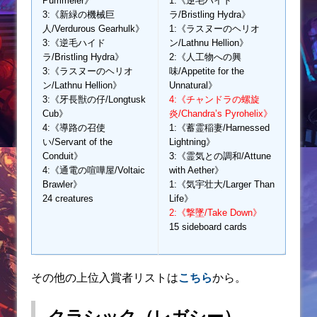
Pummeler》
1:《逆毛ハイド
3:《新緑の機械巨
ラ/Bristling Hydra》
人/Verdurous Gearhulk》
1:《ラスヌーのヘリオ
3:《逆毛ハイド
ン/Lathnu Hellion》
ラ/Bristling Hydra》
2:《人工物への興
3:《ラスヌーのヘリオ
味/Appetite for the
ン/Lathnu Hellion》
Unnatural》
3:《牙長獣の仔/Longtusk
4:《チャンドラの螺旋
Cub》
炎/Chandra’s Pyrohelix》
4:《導路の召使
1:《蓄霊稲妻/Harnessed
い/Servant of the
Lightning》
Conduit》
3:《霊気との調和/Attune
4:《通電の喧嘩屋/Voltaic
with Aether》
Brawler》
1:《気宇壮大/Larger Than
24 creatures
Life》
2:《撃墜/Take Down》
15 sideboard cards
その他の上位入賞者リストは
こちら
から。
クラシック（レガシー）