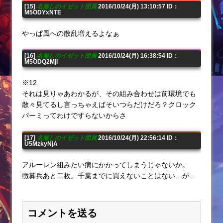
[15]
名無しのイゼット団員
2016/10/24(月) 13:10:57 ID：
M5ODYxNTE
やっぱ風への散乱増えるよなぁ
[16]
名無しのイゼット団員
2016/10/24(月) 16:38:54 ID：
M5ODQ2MjI
※12
それは見りゃあわかるが、その組み合わせは前環境でも
散々見てるし言っちゃえばそいつらだけだろ？クロック
パーミってわけですらないからさ
[17]
名無しのイゼット団員
2016/10/24(月) 22:56:14 ID：
U5MzkyNjA
アルーレン組みたい病にかかってしまうじゃないか。
徴募兵あと二枚。千葉までに買えないことはない…が…
コメントを送る