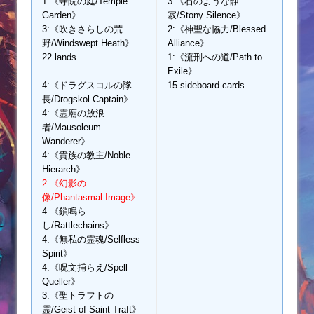
1:《寺院の庭/Temple
3:《石のような静
Garden》
寂/Stony Silence》
3:《吹きさらしの荒
2:《神聖な協力/Blessed
野/Windswept Heath》
Alliance》
22 lands
1:《流刑への道/Path to
Exile》
4:《ドラグスコルの隊
15 sideboard cards
長/Drogskol Captain》
4:《霊廟の放浪
者/Mausoleum
Wanderer》
4:《貴族の教主/Noble
Hierarch》
2:《幻影の
像/Phantasmal Image》
4:《鎖鳴ら
し/Rattlechains》
4:《無私の霊魂/Selfless
Spirit》
4:《呪文捕らえ/Spell
Queller》
3:《聖トラフトの
霊/Geist of Saint Traft》