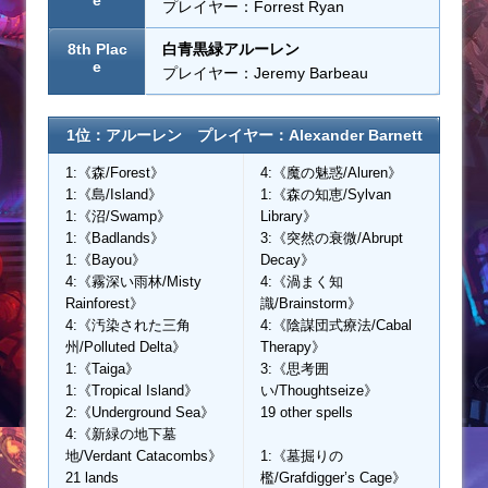
プレイヤー：Forrest Ryan
8th Plac
白青黒緑アルーレン
e
プレイヤー：Jeremy Barbeau
1位：アルーレン プレイヤー：Alexander Barnett
1:《森/Forest》
4:《魔の魅惑/Aluren》
1:《島/Island》
1:《森の知恵/Sylvan
1:《沼/Swamp》
Library》
1:《Badlands》
3:《突然の衰微/Abrupt
1:《Bayou》
Decay》
4:《霧深い雨林/Misty
4:《渦まく知
Rainforest》
識/Brainstorm》
4:《汚染された三角
4:《陰謀団式療法/Cabal
州/Polluted Delta》
Therapy》
1:《Taiga》
3:《思考囲
1:《Tropical Island》
い/Thoughtseize》
2:《Underground Sea》
19 other spells
4:《新緑の地下墓
地/Verdant Catacombs》
1:《墓掘りの
21 lands
檻/Grafdigger’s Cage》