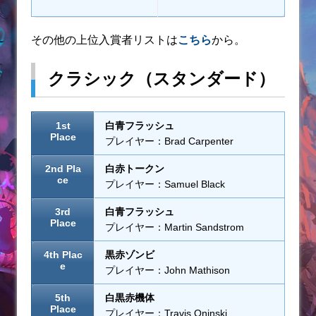
その他の上位入賞者リストは
こちら
から。
クラシック（スタンダード）
1st
白青フラッシュ
Place
プレイヤー：Brad Carpenter
2nd Pla
白赤トークン
ce
プレイヤー：Samuel Black
3rd
白青フラッシュ
Place
プレイヤー：Martin Sandstrom
4th Plac
黒赤ゾンビ
e
プレイヤー：John Mathison
5th
白黒赤機体
Place
プレイヤー：Travis Oninski