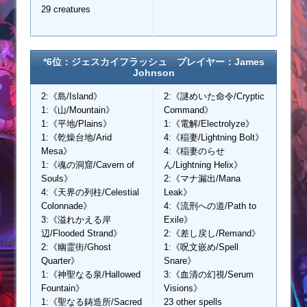
29 creatures
*6位：ジェスカイフラッシュ プレイヤー：James
Johnson
2:《島/Island》
2:《謎めいた命令/Cryptic
1:《山/Mountain》
Command》
1:《平地/Plains》
1:《電解/Electrolyze》
1:《乾燥台地/Arid
4:《稲妻/Lightning Bolt》
Mesa》
4:《稲妻のらせ
1:《魂の洞窟/Cavern of
ん/Lightning Helix》
Souls》
2:《マナ漏出/Mana
4:《天界の列柱/Celestial
Leak》
Colonnade》
4:《流刑への道/Path to
3:《溢れかえる岸
Exile》
辺/Flooded Strand》
2:《差し戻し/Remand》
2:《幽霊街/Ghost
1:《呪文嵌め/Spell
Quarter》
Snare》
1:《神聖なる泉/Hallowed
3:《血清の幻視/Serum
Fountain》
Visions》
1:《聖なる鋳造所/Sacred
23 other spells