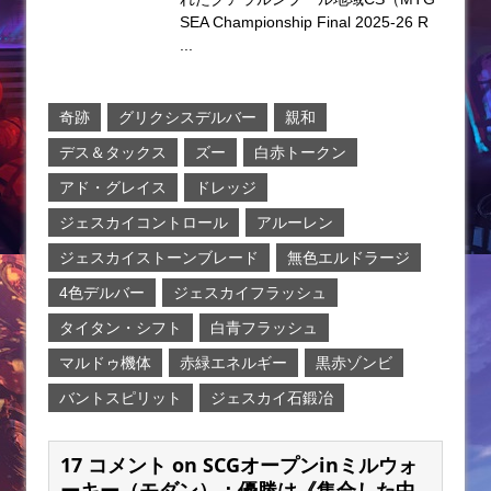
SEA Championship Final 2025-26 R
...
奇跡
グリクシスデルバー
親和
デス＆タックス
ズー
白赤トークン
アド・グレイス
ドレッジ
ジェスカイコントロール
アルーレン
ジェスカイストーンブレード
無色エルドラージ
4色デルバー
ジェスカイフラッシュ
タイタン・シフト
白青フラッシュ
マルドゥ機体
赤緑エネルギー
黒赤ゾンビ
バントスピリット
ジェスカイ石鍛冶
17 コメント on SCGオープンinミルウォ
ーキー（モダン）：優勝は《集合した中