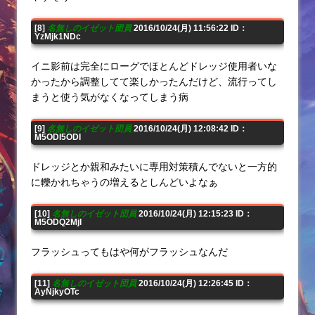
[8]
名無しのイゼット団員
2016/10/24(月) 11:56:22 ID：
YzMjk1NDc
イニ影前は完全にローグでほとんどドレッジ使用者いな
かったから調整してて楽しかったんだけど、流行ってし
まうと使う気がなくなってしまう病
[9]
名無しのイゼット団員
2016/10/24(月) 12:08:42 ID：
M5ODI5ODI
ドレッジとか親和みたいに専用対策積んでないと一方的
に轢かれちゃうの増えるとしんどいよなぁ
[10]
名無しのイゼット団員
2016/10/24(月) 12:15:23 ID：
M5ODQ2MjI
フラッシュってもはや何がフラッシュなんだ
[11]
名無しのイゼット団員
2016/10/24(月) 12:26:45 ID：
AyNjkyOTc