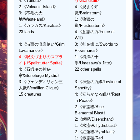
4:《Tundra》
り/Standstill》
2:《Volcanic Island》
4:《渦まく知
3:《不毛の大
識/Brainstorm》
地/Wasteland》
1:《狼狽の
1:《カラカス/Karakas》
嵐/Flusterstorm》
23 lands
4:《意志の力/Force of
Will》
4:《渋面の溶岩使い/Grim
3:《剣を鍬に/Swords to
Lavamancer》
Plowshares》
4:《呪文づまりのスプラ
1:《梅澤の十
イト/Spellstutter Sprite》
手/Umezawa’s Jitte》
4:《石鍛冶の神秘
22 other spells
家/Stoneforge Mystic》
3:《ヴェンディリオン三
3:《神聖の力線/Leyline of
人衆/Vendilion Clique》
Sanctity》
15 creatures
4:《安らかなる眠り/Rest
in Peace》
2:《青霊破/Blue
Elemental Blast》
2:《解呪/Disenchant》
1:《水流破/Hydroblast》
2:《紅蓮破/Pyroblast》
1:《赤霊破/Red