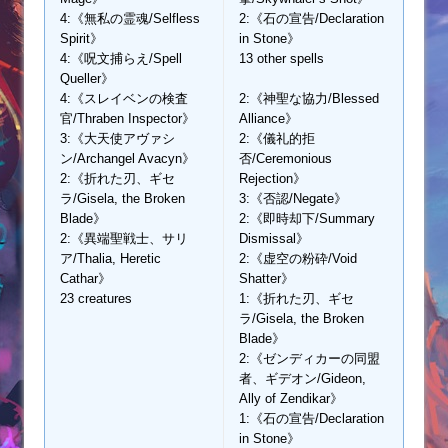
4:《無私の霊魂/Selfless
2:《石の宣告/Declaration
Spirit》
in Stone》
4:《呪文捕らえ/Spell
13 other spells
Queller》
4:《スレイベンの検査
2:《神聖な協力/Blessed
官/Thraben Inspector》
Alliance》
3:《大天使アヴァシ
2:《儀礼的拒
ン/Archangel Avacyn》
否/Ceremonious
2:《折れた刃、ギセ
Rejection》
ラ/Gisela, the Broken
3:《否認/Negate》
Blade》
2:《即時却下/Summary
2:《異端聖戦士、サリ
Dismissal》
ア/Thalia, Heretic
2:《虚空の粉砕/Void
Cathar》
Shatter》
23 creatures
1:《折れた刃、ギセ
ラ/Gisela, the Broken
Blade》
2:《ゼンディカーの同盟
者、ギデオン/Gideon,
Ally of Zendikar》
1:《石の宣告/Declaration
in Stone》