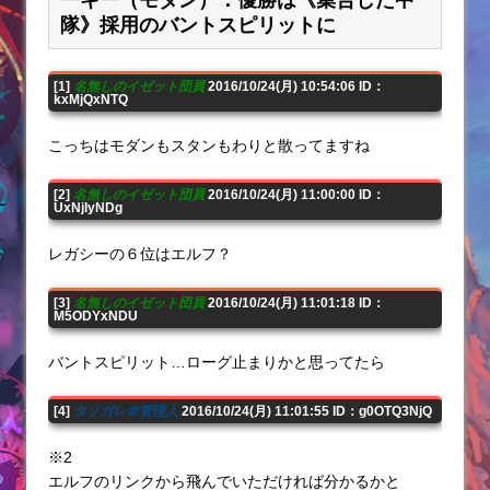
隊》採用のバントスピリットに
[1]
名無しのイゼット団員
2016/10/24(月) 10:54:06 ID：
kxMjQxNTQ
こっちはモダンもスタンもわりと散ってますね
[2]
名無しのイゼット団員
2016/10/24(月) 11:00:00 ID：
UxNjIyNDg
レガシーの６位はエルフ？
[3]
名無しのイゼット団員
2016/10/24(月) 11:01:18 ID：
M5ODYxNDU
バントスピリット…ローグ止まりかと思ってたら
[4]
タソガレ＠管理人
2016/10/24(月) 11:01:55 ID：g0OTQ3NjQ
※2
エルフのリンクから飛んでいただければ分かるかと