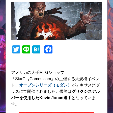
T
Li
H
F
w
n
at
a
itt
e
e
c
er
n
e
アメリカの大手MTGショップ
「StarCityGames.com」の主催する大規模イベン
a
b
ト、
オープンシリーズ（モダン）
がテキサス州ダ
o
ラスにて開催されました。優勝は
グリクシスデル
o
バーを使用したKevin Jones選手
となっていま
k
す。