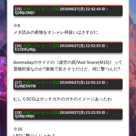
[15]
名無しのイゼット団員
2016/06/27(月) 22:42:44 ID：
Q3Mjc0MjU
※8
メタ読みの産物をオシャレ枠扱いはさすがに
[16]
名無しのイゼット団員
2016/06/27(月) 22:52:55 ID：
E1ODEyMjg
doomsdayのサイドの《虚空の罠/Void Snare(M15)》って
置物対策なのか?衰微で良さそうだけど、何に撃つんだ?
[17]
名無しのイゼット団員
2016/06/27(月) 22:55:15 ID：
EyMjE5NTM
むしろSCGはガッチガチのガチのイメージあったわ
[18]
名無しのイゼット団員
2016/06/27(月) 23:15:55 ID：
Q3Mjc0MjU
※16
LEDに撃つんじゃね？