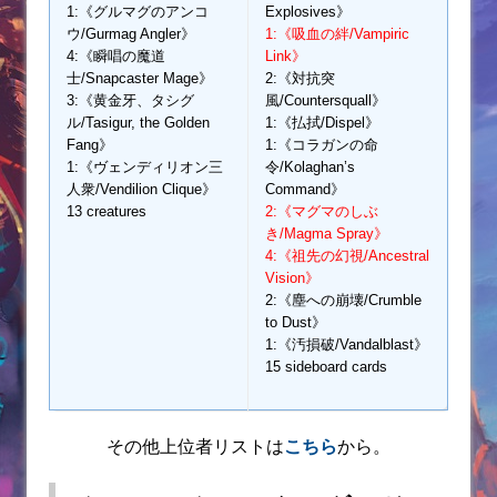
1:《グルマグのアンコ
Explosives》
ウ/Gurmag Angler》
1:《吸血の絆/Vampiric
4:《瞬唱の魔道
Link》
士/Snapcaster Mage》
2:《対抗突
3:《黄金牙、タシグ
風/Countersquall》
ル/Tasigur, the Golden
1:《払拭/Dispel》
Fang》
1:《コラガンの命
1:《ヴェンディリオン三
令/Kolaghan’s
人衆/Vendilion Clique》
Command》
13 creatures
2:《マグマのしぶ
き/Magma Spray》
4:《祖先の幻視/Ancestral
Vision》
2:《塵への崩壊/Crumble
to Dust》
1:《汚損破/Vandalblast》
15 sideboard cards
その他上位者リストは
こちら
から。