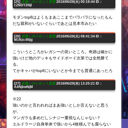
[25]
名無しのイゼット団員
2016/06/28(火) 00:19:44 ID：
c2NDY2NjI
モダンtop8はよくもまあここまでバラバラになったもん
だな親和がいないぐらいであとは見本市みたい
[26]
名無しのイゼット団員
2016/06/28(火) 08:41:34 ID：
M1Nzc4Njg
こういうところがレガシーの良いところ。奇跡は確かに
強いけど他のデッキもサイドボード次第では全然勝て
る。
てかキャバがtop8にいないとか今までも普通にあったろ
[27]
名無しのイゼット団員
2016/06/29(水) 13:25:21 ID：
A4NjkwNjM
※22
強いのかと言われればまあ強いとしか言えないと思う
が。
マンガラも多めだしシナジー重視なんじゃない？
エルドラージ自身単体で強いから4枚積んでも腐らない