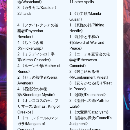
地/Wasteland》
11 other spells
3:《カラカス/Karakas》
23 lands
1:《万力鎖/Manriki-
Gusari》
4:《ファイレクシアの破
1:《真髄の針/Pithing
棄者/Phyrexian
Needle》
Revoker》
1:《戦争と平和の
4:《ちらつき鬼
剣/Sword of War and
火/Flickerwisp》
Peace》
2:《ミラディンの十字
2:《エーテル宣誓会の法
軍/Mirran Crusader》
学者/Ethersworn
4:《ルーンの母/Mother of
Canonist》
Runes》
2:《封じ込める僧
2:《セラの報復者/Serra
侶/Containment Priest》
Avenger》
3:《安らかなる眠り/Rest
4:《石鍛冶の神秘
in Peace》
家/Stoneforge Mystic》
1:《解呪/Disenchant》
1:《オレスコスの王、ブ
2:《流刑への道/Path to
リマーズ/Brimaz, King of
Exile》
Oreskos》
1:《大変動/Cataclysm》
1:《コロンドールのマン
1:《議会の採決/Council’s
ガラ/Mangara of
Judgment》
Corondor》
15 sideboard cards