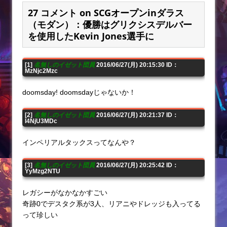
27 コメント on SCGオープンinダラス
（モダン）：優勝はグリクシスデルバー
を使用したKevin Jones選手に
[1]
名無しのイゼット団員
2016/06/27(月) 20:15:30 ID：
MzNjc2Mzc
doomsday! doomsdayじゃないか！
[2]
名無しのイゼット団員
2016/06/27(月) 20:21:37 ID：
I4NjU3MDc
インペリアルタックスってなんや？
[3]
名無しのイゼット団員
2016/06/27(月) 20:25:42 ID：
YyMzg2NTU
レガシーがなかなかすごい
奇跡0でデスタク系が3人、リアニやドレッジも入ってる
って珍しい