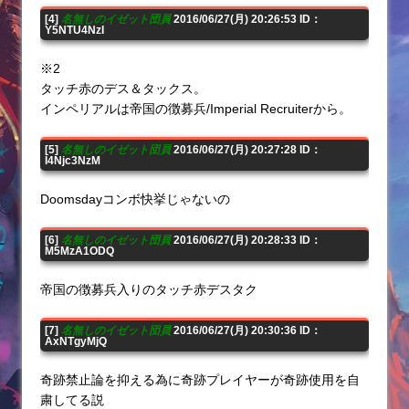
[4]
名無しのイゼット団員
2016/06/27(月) 20:26:53 ID：
Y5NTU4NzI
※2
タッチ赤のデス＆タックス。
インペリアルは帝国の徴募兵/Imperial Recruiterから。
[5]
名無しのイゼット団員
2016/06/27(月) 20:27:28 ID：
I4Njc3NzM
Doomsdayコンボ快挙じゃないの
[6]
名無しのイゼット団員
2016/06/27(月) 20:28:33 ID：
M5MzA1ODQ
帝国の徴募兵入りのタッチ赤デスタク
[7]
名無しのイゼット団員
2016/06/27(月) 20:30:36 ID：
AxNTgyMjQ
奇跡禁止論を抑える為に奇跡プレイヤーが奇跡使用を自
粛してる説