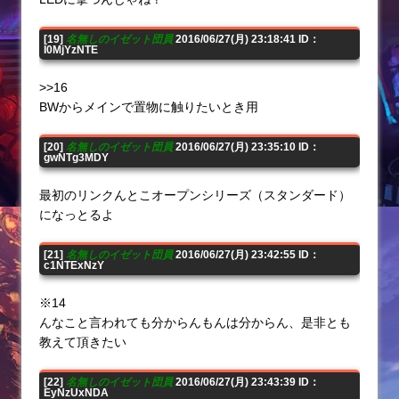
[19]
名無しのイゼット団員
2016/06/27(月) 23:18:41 ID：
I0MjYzNTE
>>16
BWからメインで置物に触りたいとき用
[20]
名無しのイゼット団員
2016/06/27(月) 23:35:10 ID：
gwNTg3MDY
最初のリンクんとこオープンシリーズ（スタンダード）
になっとるよ
[21]
名無しのイゼット団員
2016/06/27(月) 23:42:55 ID：
c1NTExNzY
※14
んなこと言われても分からんもんは分からん、是非とも
教えて頂きたい
[22]
名無しのイゼット団員
2016/06/27(月) 23:43:39 ID：
EyNzUxNDA