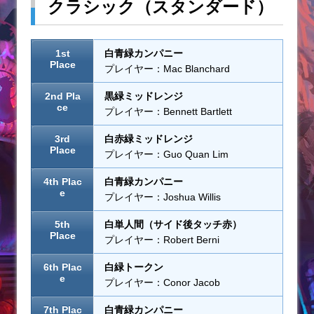
クラシック（スタンダード）
1st
白青緑カンパニー
Place
プレイヤー：Mac Blanchard
2nd Pla
黒緑ミッドレンジ
ce
プレイヤー：Bennett Bartlett
3rd
白赤緑ミッドレンジ
Place
プレイヤー：Guo Quan Lim
4th Plac
白青緑カンパニー
e
プレイヤー：Joshua Willis
5th
白単人間（サイド後タッチ赤）
Place
プレイヤー：Robert Berni
6th Plac
白緑トークン
e
プレイヤー：Conor Jacob
7th Plac
白青緑カンパニー