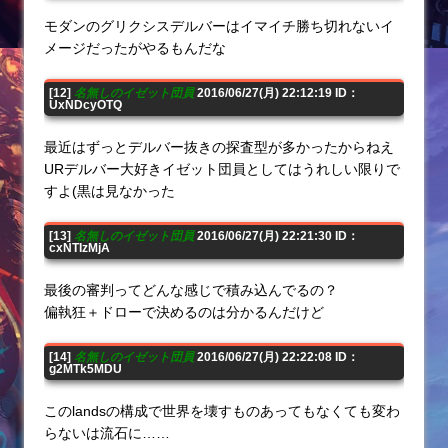
モダンのグリクシスデルバーはイマイチ勝ち切れないイ
メージだったがやるもんだな
[12]
名無しのイゼット団員
2016/06/27(月) 22:12:19 ID：
UxNDcyOTQ
最近はずっとデルバー抜きの探査型が多かったからねえ
URデルバー大好きイゼット団員としてはうれしい限りで
すよ(黒は見なかった
[13]
名無しのイゼット団員
2016/06/27(月) 22:21:30 ID：
cxNTIzMjA
最後の審判ってどんな感じで積み込んでるの？
偏執狂＋ドローで決めるのは分かるんだけど
[14]
名無しのイゼット団員
2016/06/27(月) 22:22:08 ID：
g2MTk5MDU
このlandsの構成で世界を壊すものあってもなくても変わ
らないは流石に……