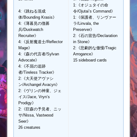
1:《オジュタイの命
4:《跳ねる混成
令/Ojutai’s Command》
体/Bounding Krasis》
1:《保護者、リンヴァー
4:《薄暮見の徴募
ラ/Linvala, the
兵/Duskwatch
Preserver》
Recruiter》
2:《石の宣告/Declaration
4:《反射魔道士/Reflector
in Stone》
Mage》
2:《悲劇的な傲慢/Tragic
4:《森の代言者/Sylvan
Arrogance》
Advocate》
15 sideboard cards
4:《不屈の追跡
者/Tireless Tracker》
2:《大天使アヴァシ
ン/Archangel Avacyn》
2:《ヴリンの神童、ジェ
イス/Jace, Vryn’s
Prodigy》
2:《巨森の予見者、ニッ
サ/Nissa, Vastwood
Seer》
26 creatures