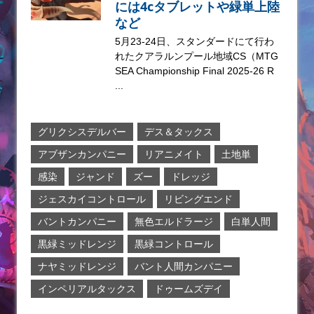
には4cタブレットや緑単上陸
など
5月23-24日、スタンダードにて行わ
れたクアラルンプール地域CS（MTG
SEA Championship Final 2025-26 R
...
グリクシスデルバー
デス＆タックス
アブザンカンパニー
リアニメイト
土地単
感染
ジャンド
ズー
ドレッジ
ジェスカイコントロール
リビングエンド
バントカンパニー
無色エルドラージ
白単人間
黒緑ミッドレンジ
黒緑コントロール
ナヤミッドレンジ
バント人間カンパニー
インペリアルタックス
ドゥームズデイ