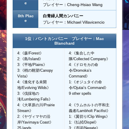
e
プレイヤー：Cheng-Hsiao Wang
8th Plac
白青緑人間カンパニー
e
プレイヤー：Michael Villavicencio
1位：バントカンパニー プレイヤー：Mac
Blanchard
4:《森/Forest》
4:《集合した中
2:《島/Island》
隊/Collected Company》
3:《平地/Plains》
4:《ドロモカの命
3:《梢の眺望/Canopy
令/Dromoka’s
Vista》
Command》
4:《進化する未開
1:《オジュタイの命
地/Evolving Wilds》
令/Ojutai’s Command》
3:《伐採地の
9 other spells
滝/Lumbering Falls》
4:《大草原の川/Prairie
4:《ラムホルトの平和主
Stream》
義者/Lambholt Pacifist》
2:《ヤヴィマヤの沿
1:《翼切り/Clip Wings》
岸/Yavimaya Coast》
1:《払拭/Dispel》
25 lands
3:《否認/Negate》