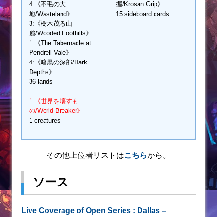
4:《不毛の大
握/Krosan Grip》
地/Wasteland》
15 sideboard cards
3:《樹木茂る山
麓/Wooded Foothills》
1:《The Tabernacle at
Pendrell Vale》
4:《暗黒の深部/Dark
Depths》
36 lands
1:《世界を壊すも
の/World Breaker》
1 creatures
その他上位者リストは
こちら
から。
ソース
Live Coverage of Open Series : Dallas –