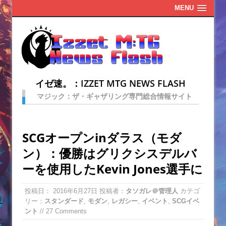
MENU
イゼ速。：IZZET MTG NEWS FLASH
マジック：ザ・ギャザリング専門総合情報サイト
SCGオープンinダラス（モダ
ン）：優勝はグリクシスデルバ
ーを使用したKevin Jones選手に
投稿日：
2016年6月27日
投稿者：
タソガレ＠管理人
カテゴ
リー：
スタンダード
,
モダン
,
レガシー
,
イベント
,
SCGイベ
ント
// 27 Comments