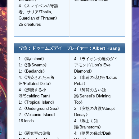
4:《スレイベンの守護
者、サリア/Thalia,
Guardian of Thraben》
26 creatures
*7位：ドゥームズデイ プレイヤー：Albert Huang
1:《島/Island》
4:《ライオンの瞳のダイ
1:《沼/Swamp》
アモンド/Lion’s Eye
1:《Badlands》
Diamond》
4:《汚染された三角
2:《水蓮の花びら/Lotus
州/Polluted Delta》
Petal》
4:《沸騰する小
4:《師範の占い独
湖/Scalding Tarn》
楽/Sensei’s Divining
1:《Tropical Island》
Top》
2:《Underground Sea》
2:《突然の衰微/Abrupt
2:《Volcanic Island》
Decay》
16 lands
4:《渦まく知
識/Brainstorm》
1:《研究室の偏執
4:《暗黒の儀式/Dark