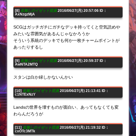
[8]
名無しのイゼット団員
2016/06/27(月) 20:57:06 ID：
AxNzgzMjA
SCGはガッチガチにガチなデッキ持ってくと空気読めや
みたいな雰囲気があるんじゃなかろうか
そういう系統のデッキでも何か一枚チャームポイントが
あったりするし
[9]
名無しのイゼット団員
2016/06/27(月) 20:59:37 ID：
AwNTA2MTQ
スタンは白か緑しかないんかい
[10]
名無しのイゼット団員
2016/06/27(月) 21:13:41 ID：
c1NTExNzY
Landsの世界を壊すものが面白い、あってもなくても変
わらんだろうが
[11]
名無しのイゼット団員
2016/06/27(月) 21:19:32 ID：
cxOTc3MTk