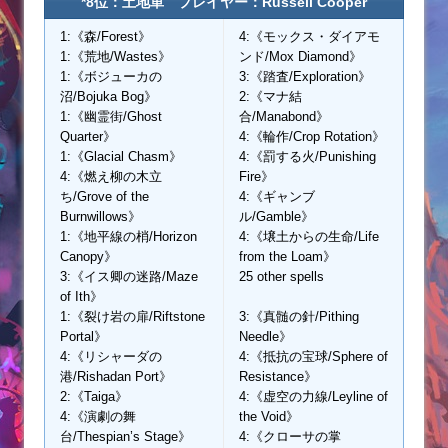
*8位：土地単 プレイヤー：Russell Cooper
1:《森/Forest》
4:《モックス・ダイアモ
1:《荒地/Wastes》
ンド/Mox Diamond》
1:《ボジューカの
3:《踏査/Exploration》
沼/Bojuka Bog》
2:《マナ結
1:《幽霊街/Ghost
合/Manabond》
Quarter》
4:《輪作/Crop Rotation》
1:《Glacial Chasm》
4:《罰する火/Punishing
4:《燃え柳の木立
Fire》
ち/Grove of the
4:《ギャンブ
Burnwillows》
ル/Gamble》
1:《地平線の梢/Horizon
4:《壌土からの生命/Life
Canopy》
from the Loam》
3:《イス卿の迷路/Maze
25 other spells
of Ith》
1:《裂け岩の扉/Riftstone
3:《真髄の針/Pithing
Portal》
Needle》
4:《リシャーダの
4:《抵抗の宝球/Sphere of
港/Rishadan Port》
Resistance》
2:《Taiga》
4:《虚空の力線/Leyline of
4:《演劇の舞
the Void》
台/Thespian’s Stage》
4:《クローサの掌