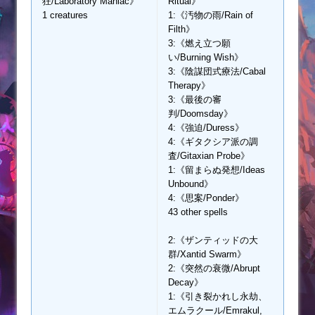
狂/Laboratory Maniac》
Ritual》
1 creatures
1:《汚物の雨/Rain of
Filth》
3:《燃え立つ願
い/Burning Wish》
3:《陰謀団式療法/Cabal
Therapy》
3:《最後の審
判/Doomsday》
4:《強迫/Duress》
4:《ギタクシア派の調
査/Gitaxian Probe》
1:《留まらぬ発想/Ideas
Unbound》
4:《思案/Ponder》
43 other spells
2:《ザンティッドの大
群/Xantid Swarm》
2:《突然の衰微/Abrupt
Decay》
1:《引き裂かれし永劫、
エムラクール/Emrakul,