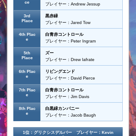
ce
プレイヤー：Andrew Jessup
3rd
黒赤緑
Place
プレイヤー：Jared Tow
4th Plac
白青赤コントロール
e
プレイヤー：Peter Ingram
5th
ズー
Place
プレイヤー：Drew Iafrate
6th Plac
リビングエンド
e
プレイヤー：David Pierce
7th Plac
白青赤コントロール
e
プレイヤー：Jim Davis
8th Plac
白黒緑カンパニー
e
プレイヤー：Jacob Baugh
1位：グリクシスデルバー プレイヤー：Kevin