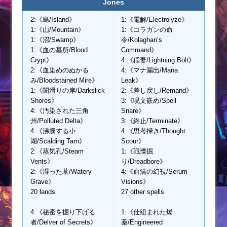
Jones
2:《島/Island》
1:《電解/Electrolyze》
1:《山/Mountain》
1:《コラガンの命
1:《沼/Swamp》
令/Kolaghan’s
1:《血の墓所/Blood
Command》
Crypt》
4:《稲妻/Lightning Bolt》
2:《血染めのぬかる
4:《マナ漏出/Mana
み/Bloodstained Mire》
Leak》
1:《闇滑りの岸/Darkslick
2:《差し戻し/Remand》
Shores》
3:《呪文嵌め/Spell
4:《汚染された三角
Snare》
州/Polluted Delta》
3:《終止/Terminate》
4:《沸騰する小
4:《思考掃き/Thought
湖/Scalding Tarn》
Scour》
2:《蒸気孔/Steam
1:《戦慄掘
Vents》
り/Dreadbore》
2:《湿った墓/Watery
4:《血清の幻視/Serum
Grave》
Visions》
20 lands
27 other spells
4:《秘密を掘り下げる
1:《仕組まれた爆
者/Delver of Secrets》
薬/Engineered