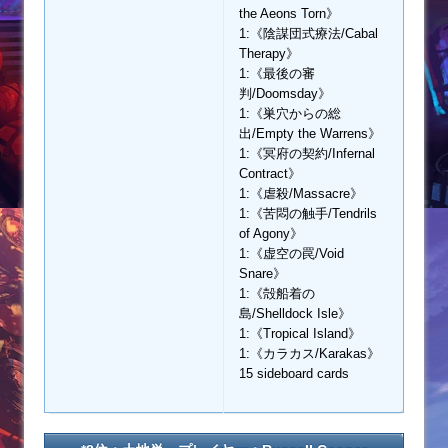
the Aeons Torn》
1:《陰謀団式療法/Cabal
Therapy》
1:《最後の審
判/Doomsday》
1:《巣穴からの総
出/Empty the Warrens》
1:《冥府の契約/Infernal
Contract》
1:《虐殺/Massacre》
1:《苦悶の触手/Tendrils
of Agony》
1:《虚空の罠/Void
Snare》
1:《殻船着の
島/Shelldock Isle》
1:《Tropical Island》
1:《カラカス/Karakas》
15 sideboard cards