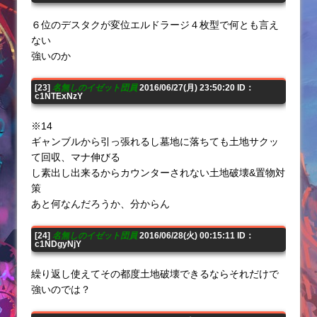
６位のデスタクが変位エルドラージ４枚型で何とも言え
ない
強いのか
[23]
名無しのイゼット団員
2016/06/27(月) 23:50:20 ID：
c1NTExNzY
※14
ギャンブルから引っ張れるし墓地に落ちても土地サクッ
て回収、マナ伸びる
し素出し出来るからカウンターされない土地破壊&置物対
策
あと何なんだろうか、分からん
[24]
名無しのイゼット団員
2016/06/28(火) 00:15:11 ID：
c1NDgyNjY
繰り返し使えてその都度土地破壊できるならそれだけで
強いのでは？