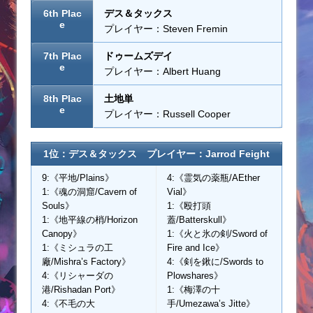
6th Plac
デス＆タックス
e
プレイヤー：Steven Fremin
7th Plac
ドゥームズデイ
e
プレイヤー：Albert Huang
8th Plac
土地単
e
プレイヤー：Russell Cooper
1位：デス＆タックス プレイヤー：Jarrod Feight
9:《平地/Plains》
4:《霊気の薬瓶/AEther
1:《魂の洞窟/Cavern of
Vial》
Souls》
1:《殴打頭
1:《地平線の梢/Horizon
蓋/Batterskull》
Canopy》
1:《火と氷の剣/Sword of
1:《ミシュラの工
Fire and Ice》
廠/Mishra’s Factory》
4:《剣を鍬に/Swords to
4:《リシャーダの
Plowshares》
港/Rishadan Port》
1:《梅澤の十
4:《不毛の大
手/Umezawa’s Jitte》