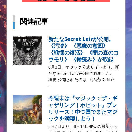
関連記事
新たなSecret Lairが公開。
《汚涜》 《悪魔の意図》
《戦慄の復活》 《闇の森のコ
ウモリ》 《骨読み》が収録
8月8日、マジック公式サイトより、新
たなSecret Lairが公開されました。
概要 公開されたのは 《汚涜/Defile》
...
今週末は『マジック：ザ・ギ
ャザリング｜ホビット』プレ
リリース！中つ国でまたマジ
ックを満喫しよう！
8月7日より、8月14日発売の最新セッ