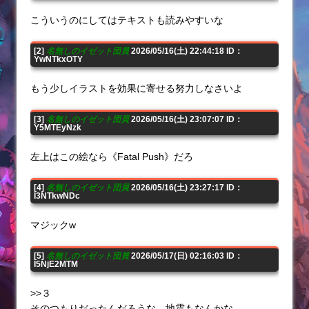
こういうのにしてはテキストも読みやすいな
[2]
名無しのイゼット団員
2026/05/16(土) 22:44:18 ID：
YwNTkxOTY
もう少しイラストを効果に寄せる努力しなさいよ
[3]
名無しのイゼット団員
2026/05/16(土) 23:07:07 ID：
Y5MTEyNzk
左上はこの絵なら《Fatal Push》だろ
[4]
名無しのイゼット団員
2026/05/16(土) 23:27:17 ID：
I3NTkwNDc
マジックw
[5]
名無しのイゼット団員
2026/05/17(日) 02:16:03 ID：
I5NjE2MTM
>>３
そのつもりだったんだろうな。地震もなんかな。