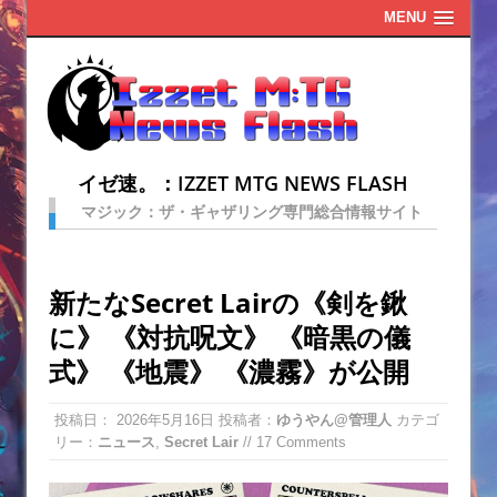
MENU
イゼ速。：IZZET MTG NEWS FLASH
マジック：ザ・ギャザリング専門総合情報サイト
新たなSecret Lairの《剣を鍬
に》 《対抗呪文》 《暗黒の儀
式》 《地震》 《濃霧》が公開
投稿日：
2026年5月16日
投稿者：
ゆうやん@管理人
カテゴ
リー：
ニュース
,
Secret Lair
// 17 Comments