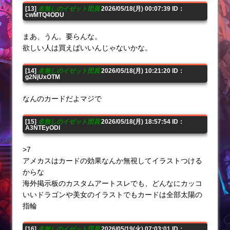
[13]
名無しのイゼット団員
2026/05/18(月) 00:07:39 ID：
cwMTQ4ODU
まあ、うん。要らんな。
欲しい人は買えばいいんじゃないかな。
[14]
名無しのイゼット団員
2026/05/18(月) 10:21:20 ID：
g2NjUxOTM
なんのカードだよマジで
[15]
名無しのイゼット団員
2026/05/18(月) 18:57:54 ID：
A3NTEyODI
>7
アメカスはカードの効果なんか無視してイラストつける
からな
海外掲示板のカスタムアートスレでも、どんなにカッコ
いいドラゴンや美女のイラストでもカードは全部太陽の
指輪
[16]
名無しのイゼット団員
2026/05/19(火) 07:03:01 ID：