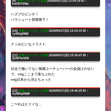
[9]
名無しのイゼット団員
2026/05/17(日) 12:55:19 ID：
kwODY0Njc
ハズブロピンチ！
パラシュート部隊降下！
[10]
名無しのイゼット団員
2026/05/17(日) 14:15:15 ID：
cyNDg2MjE
クソみたいなイラスト
[11]
名無しのイゼット団員
2026/05/17(日) 15:35:47 ID：
Q1MTIxODE
社会で働いてない無職ユーチューバーの金儲けのせい
で、mtgここまで落ちぶれた
mtg日本から消えちゃった
[12]
名無しのイゼット団員
2026/05/17(日) 19:46:25 ID：
AyMDg3NjM
こ〜れはヒドイな…