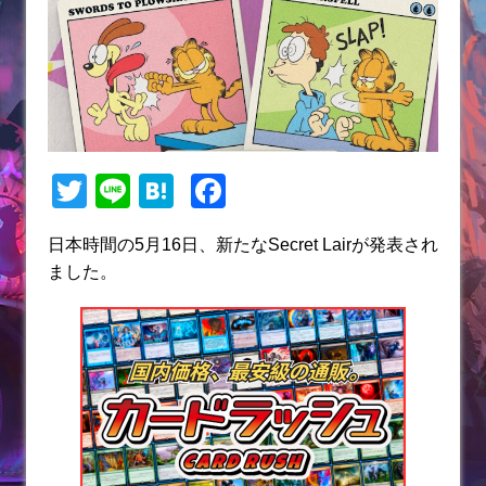
T
Li
H
F
w
n
at
a
日本時間の5月16日、新たなSecret Lairが発表され
itt
e
e
c
ました。
er
n
e
a
b
o
o
k