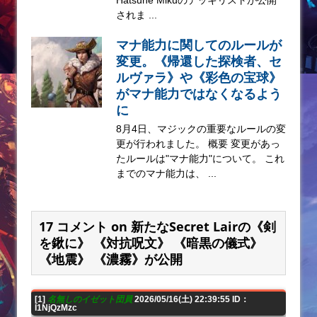
されま ...
マナ能力に関してのルールが
変更。《帰還した探検者、セ
ルヴァラ》や《彩色の宝球》
がマナ能力ではなくなるよう
に
8月4日、マジックの重要なルールの変
更が行われました。 概要 変更があっ
たルールは"マナ能力"について。 これ
までのマナ能力は、 ...
17 コメント on 新たなSecret Lairの《剣
を鍬に》 《対抗呪文》 《暗黒の儀式》
《地震》 《濃霧》が公開
[1]
名無しのイゼット団員
2026/05/16(土) 22:39:55 ID：
I1NjQzMzc