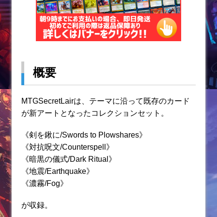
概要
MTGSecretLairは、テーマに沿って既存のカード
が新アートとなったコレクションセット。
《剣を鍬に/Swords to Plowshares》
《対抗呪文/Counterspell》
《暗黒の儀式/Dark Ritual》
《地震/Earthquake》
《濃霧/Fog》
が収録。