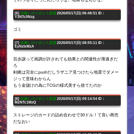
[6]
名無しのイゼット団員
2026/05/17(日) 06:48:51 ID：
Y3NTc0Nzg
ゴミ
[7]
名無しのイゼット団員
2026/05/17(日) 08:55:11 ID：
EyNzIxMzA
百歩譲って画調が許されても効果との関連性が薄過ぎだ
ろ
剣鍬は完全にpushだしラザニア見つけたら地震でダメー
ジって意味わからん
もう金儲けの為にTCGの様式美すら捨てたのか
[8]
名無しのイゼット団員
2026/05/17(日) 09:14:54 ID：
M2NTc1MzQ
ストレージのカードの詰め合わせで30ドル！て良い商売
だなおい