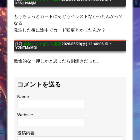
k5NjUwMjM
もうちょっとカードにそぐうイラストなかったんかって
なる
発注した後に途中でカード変更とかしたんか？
[17]
名無しのイゼット団員
2026/05/20(水) 12:46:06 ID：
Y2NTMxMDI
致命的な一押しかと思ったら剣鋤きだった。
コメントを送る
Name
Website
投稿内容