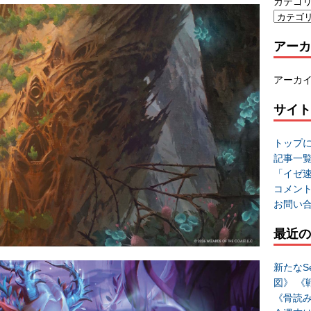
カテゴ
アーカ
アーカ
サイト
トップ
記事一
「イゼ
コメン
お問い
最近の
新たなSe
図》 《
《骨読