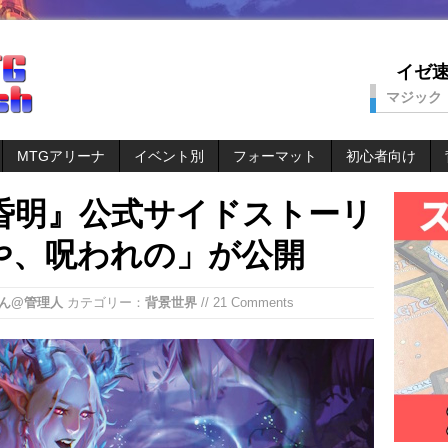
イゼ速。
マジック
MTGアリーナ
イベント別
フォーマット
初心者向け
昏明』公式サイドストーリ
や、呪われの」が公開
ん@管理人
カテゴリー：
背景世界
// 21 Comments