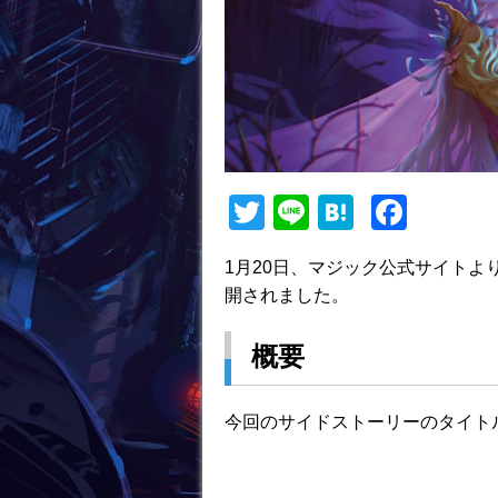
T
Li
H
F
w
n
at
a
1月20日、マジック公式サイト
itt
e
e
c
開されました。
er
n
e
a
b
概要
o
o
今回のサイドストーリーのタイト
k