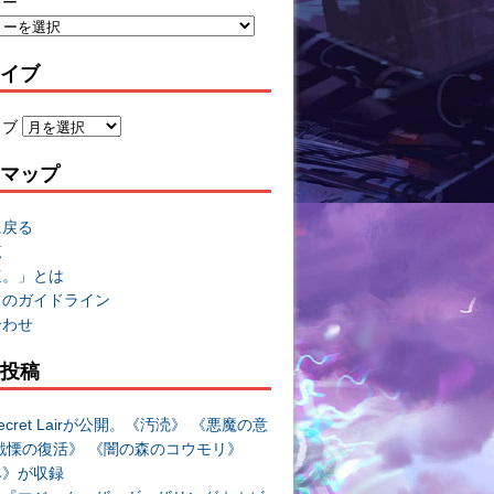
リー
イブ
イブ
マップ
に戻る
覧
速。」とは
トのガイドライン
合わせ
投稿
cret Lairが公開。《汚涜》 《悪魔の意
戦慄の復活》 《闇の森のコウモリ》
み》が収録