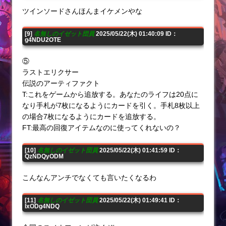
ツインソードさんほんまイケメンやな
[9]
名無しのイゼット団員
2025/05/22(木) 01:40:09 ID：
g4NDU2OTE
⑤
ラストエリクサー
伝説のアーティファクト
T:これをゲームから追放する。あなたのライフは20点に
なり手札が7枚になるようにカードを引く。手札8枚以上
の場合7枚になるようにカードを追放する。
FT:最高の回復アイテムなのに使ってくれないの？
[10]
名無しのイゼット団員
2025/05/22(木) 01:41:59 ID：
QzNDQyODM
こんなんアンチでなくても言いたくなるわ
[11]
名無しのイゼット団員
2025/05/22(木) 01:49:41 ID：
IxODg4NDQ