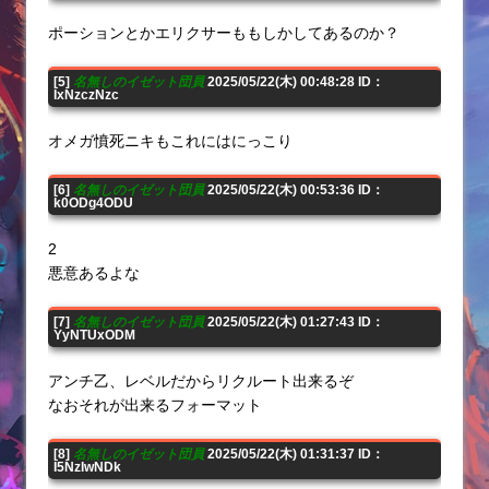
ポーションとかエリクサーももしかしてあるのか？
[5]
名無しのイゼット団員
2025/05/22(木) 00:48:28 ID：
IxNzczNzc
オメガ憤死ニキもこれにはにっこり
[6]
名無しのイゼット団員
2025/05/22(木) 00:53:36 ID：
k0ODg4ODU
2
悪意あるよな
[7]
名無しのイゼット団員
2025/05/22(木) 01:27:43 ID：
YyNTUxODM
アンチ乙、レベルだからリクルート出来るぞ
なおそれが出来るフォーマット
[8]
名無しのイゼット団員
2025/05/22(木) 01:31:37 ID：
I5NzIwNDk