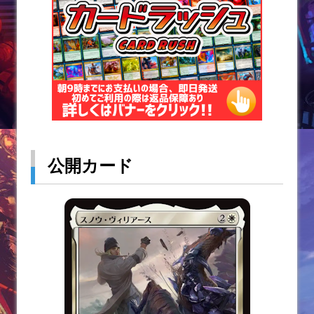
k
公開カード