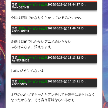
[29]
名無しのイゼット団員
2025/05/23(金) 08:44:17 ID：
MwNDE4NTI
今回は翻訳でかなりやらかしているみたいだね
[30]
名無しのイゼット団員
2025/05/23(金) 11:49:48 ID：
k0ODc0NTU
金儲け目的でしかないアニメ絵いらない
ふざけんなよ、消えちまえ
[31]
名無しのイゼット団員
2025/05/23(金) 13:13:12 ID：
AyNTA5NDE
お前の方がいらないよ
[32]
名無しのイゼット団員
2025/05/23(金) 14:13:21 ID：
k0ODI5NTk
オワのおかげでちゃんとアンチしてた連中は居られなく
なったからな、そう言う意味ならいるかも