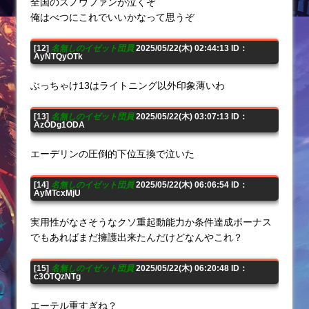
全国のスノウファンが泣くぞ
俺はべつにこれでいいかなって思うぞ
[12]
名無しのイゼット団員
2025/05/22(木) 02:44:13 ID：
AyNTQyOTk
ぶっちゃけ13はライトニング以外印象薄いわ
[13]
名無しのイゼット団員
2025/05/22(木) 03:07:13 ID：
AzODg1ODA
エーデリンの圧倒的下位互換で泣いた
[14]
名無しのイゼット団員
2025/05/22(木) 06:06:54 ID：
AyMTcxMjU
実用性がなさそうなクソ重起動能力か条件達成ボーナス
でもあればまだ擁護出来たんだけどなんやこれ？
[15]
名無しのイゼット団員
2025/05/22(木) 06:20:48 ID：
c3OTQzNTg
エーテル重すぎね？