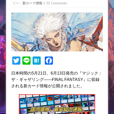
リー：
新カード情報
// 32 Comments
T
Li
H
F
w
n
at
a
日本時間の5月21日、6月13日発売の『マジック：
itt
e
e
c
ザ・ギャザリング——FINAL FANTASY』に収録
er
n
e
される新カード情報が公開されました。
a
b
o
o