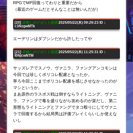
RPGでMP回復ってわりと重要だから
（最近のゲームだとそんなことは無いんだが）
[20]
名無しのイゼット団員
2025/05/22(木) 09:29:23 ID：
c3NzgwMTk
エーデリンはダブシンだから許したってや
[21]
名無しのイゼット団員
2025/05/22(木) 11:25:31 ID：
I0NjcwNTM
サッズレアでスノウ、ヴァニラ、ファングアンコモンは
今回では珍しくポリコレ配慮となったか。
寧ろ今回ここまでポリコレ配慮を感じさせなかったのが
マシというか。
まあ原作のラスボス戦は倒すならライトニング、ヴァニ
ラ、ファングで毒を盛りながら攻めるのが楽だし、第二
形態もライトニングとファングでタコ殴りにしてヴァニ
ラで回復するから結局男は評価プレイくらいしか使えな
いし