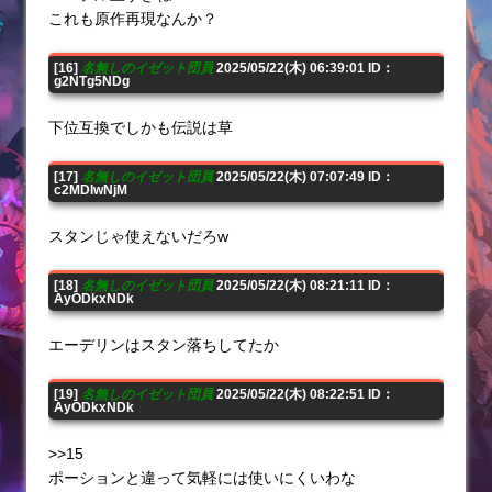
これも原作再現なんか？
[16]
名無しのイゼット団員
2025/05/22(木) 06:39:01 ID：
g2NTg5NDg
下位互換でしかも伝説は草
[17]
名無しのイゼット団員
2025/05/22(木) 07:07:49 ID：
c2MDIwNjM
スタンじゃ使えないだろw
[18]
名無しのイゼット団員
2025/05/22(木) 08:21:11 ID：
AyODkxNDk
エーデリンはスタン落ちしてたか
[19]
名無しのイゼット団員
2025/05/22(木) 08:22:51 ID：
AyODkxNDk
>>15
ポーションと違って気軽には使いにくいわな