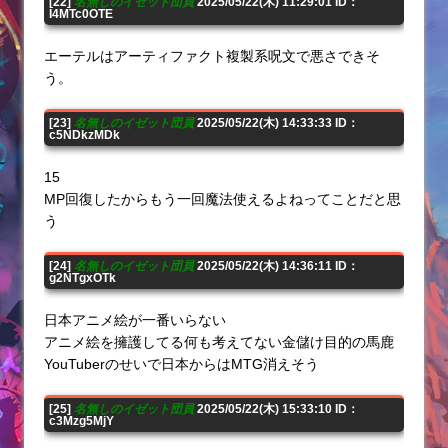
[22]
名無しのイゼット団員
2025/05/22(木) 11:29:01 ID：
I4MTc0OTE
エーテルはアーティファクト複製系呪文で悪さできそ
う。
[23]
名無しのイゼット団員
2025/05/22(木) 14:33:33 ID：
c5NDkzMDk
15
MP回復したからもう一回魔法使えるよねってことだと思
う
[24]
名無しのイゼット団員
2025/05/22(木) 14:36:11 ID：
g2NTgxOTk
日本アニメ絵が一番いらない
アニメ絵を擁護してる何も考えてない金儲け目的の馬鹿
YouTuberのせいで日本からはMTG消えそう
[25]
名無しのイゼット団員
2025/05/22(木) 15:33:10 ID：
c3Mzg5MjY