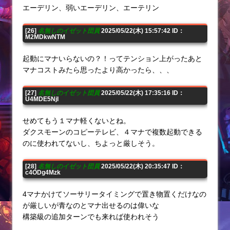
エーデリン、弱いエーデリン、エーテリン
[26]
名無しのイゼット団員
2025/05/22(木) 15:57:42 ID：
M2MDkwNTM
起動にマナいらないの？！ってテンション上がったあと
マナコストみたら思ったより高かったら、、、
[27]
名無しのイゼット団員
2025/05/22(木) 17:35:16 ID：
U4MDE5NjI
せめてもう１マナ軽くないとね。
ダクスモーンのコピーテレビ、４マナで複数起動できる
のに使われてないし、ちよっと厳しそう。
[28]
名無しのイゼット団員
2025/05/22(木) 20:35:47 ID：
c4ODg4Mzk
4マナかけてソーサリータイミングで置き物置くだけなの
が厳しいが青なのとマナ出せるのは偉いな
構築級の追加ターンでも来れば使われそう