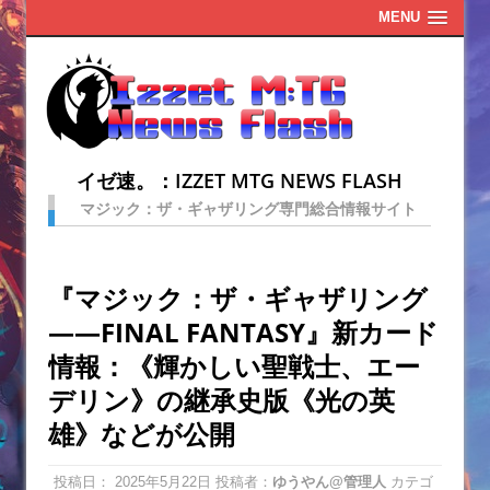
MENU
イゼ速。：IZZET MTG NEWS FLASH
マジック：ザ・ギャザリング専門総合情報サイト
『マジック：ザ・ギャザリング
——FINAL FANTASY』新カード
情報：《輝かしい聖戦士、エー
デリン》の継承史版《光の英
雄》などが公開
投稿日：
2025年5月22日
投稿者：
ゆうやん@管理人
カテゴ