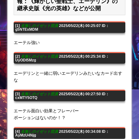
報：《輝かしい聖戦士、エーデリン》の
継承史版《光の英雄》などが公開
[1]
名無しのイゼット団員
2025/05/22(木) 00:25:07 ID：
g5NTExMDM
エーテル強い
[2]
名無しのイゼット団員
2025/05/22(木) 00:25:34 ID：
UyODI5Mzg
エーデリンと一緒に弱いエーデリンみたいなカード出す
な
[3]
名無しのイゼット団員
2025/05/22(木) 00:27:50 ID：
cxMTY5OTQ
エーテル面白い効果とフレーバー
ポーションはないのか！？
[4]
名無しのイゼット団員
2025/05/22(木) 00:34:08 ID：
AyMzU4Njg