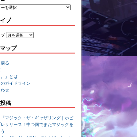
リー
イブ
イブ
マップ
に戻る
覧
速。」とは
トのガイドライン
合わせ
投稿
は『マジック：ザ・ギャザリング｜ホビ
プレリリース！中つ国でまたマジックを
よう！