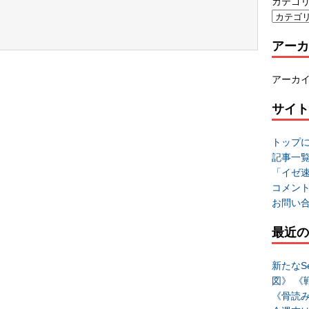
カテゴ
アーカ
アーカ
サイト
トップ
記事一
「イゼ
コメン
お問い
最近の
新たなSe
図》 《
《骨読