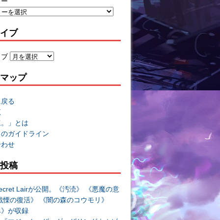
リー
イブ
イブ
マップ
に戻る
覧
速。」とは
トのガイドライン
合わせ
投稿
cret Lairが公開。《汚涜》 《悪魔の意
戦慄の復活》 《闇の森のコウモリ》
み》が収録