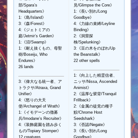
部/Spara’s
見/Glimpse the Core》
Headquarters》
1:《長い別れ/Long
1:《島/Island》
Goodbye》
3:《森/Forest》
4:《力線の束縛/Leyline
4:《ジェトミアの
Binding》
庭/Jetmir’s Garden》
2:《洞窟探
1:《沼/Swamp》
検/Spelunking》
1:《耐え抜くもの、母聖
3:《豆の木をのぼれ/Up
樹/Boseiju, Who
the Beanstalk》
Endures》
22 other spells
26 lands
1:《向上した精霊信者、
3:《偉大なる統一者、ア
ニッサ/Nissa, Ascended
トラクサ/Atraxa, Grand
Animist》
Unifier》
2:《温厚な襞背/Tranquil
4:《怒りの大天
Frillback》
使/Archangel of Wrath》
2:《金属の徒党の種子
1:《イモデーンの徴募
鮫/Chrome Host
兵/Imodane’s Recruiter》
Seedshark》
4:《装飾庭園を踏み歩く
3:《否認/Negate》
もの/Topiary Stomper》
3:《長い別れ/Long
12 creatures
Goodbye》