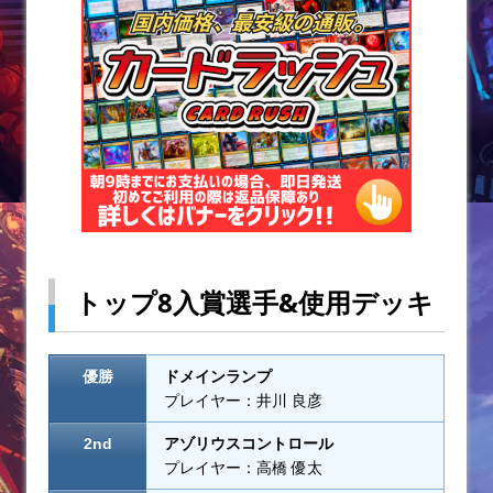
k
トップ8入賞選手&使用デッキ
優勝
ドメインランプ
プレイヤー：井川 良彦
2nd
アゾリウスコントロール
プレイヤー：高橋 優太