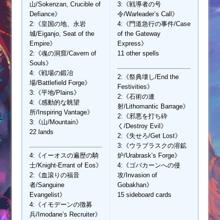
山/Sokenzan, Crucible of
3:《戦導者の号
Defiance》
令/Warleader’s Call》
2:《皇国の地、永岩
4:《門道急行の事件/Case
城/Eiganjo, Seat of the
of the Gateway
Empire》
Express》
2:《魂の洞窟/Cavern of
11 other spells
Souls》
4:《戦場の鍛冶
2:《祭典壊し/End the
場/Battlefield Forge》
Festivities》
3:《平地/Plains》
2:《石術の連
4:《感動的な眺望
射/Lithomantic Barrage》
所/Inspiring Vantage》
2:《邪悪を打ち砕
3:《山/Mountain》
く/Destroy Evil》
22 lands
2:《失せろ/Get Lost》
3:《ウラブラスクの溶鉱
4:《イーオスの遍歴の騎
炉/Urabrask’s Forge》
士/Knight-Errant of Eos》
4:《ゴバカーンへの侵
2:《血滾りの福音
攻/Invasion of
者/Sanguine
Gobakhan》
Evangelist》
15 sideboard cards
4:《イモデーンの徴募
兵/Imodane’s Recruiter》