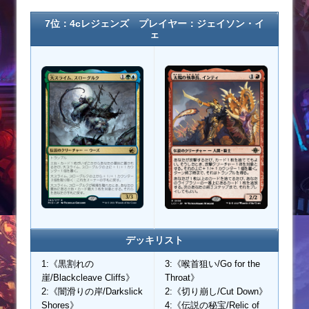
7位：4cレジェンズ プレイヤー：
ジェイソン・イ
ェ
デッキリスト
1:《黒割れの
3:《喉首狙い/Go for the
崖/Blackcleave Cliffs》
Throat》
2:《闇滑りの岸/Darkslick
2:《切り崩し/Cut Down》
Shores》
4:《伝説の秘宝/Relic of