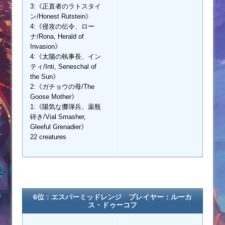
3:《正直者のラトスタイ
ン/Honest Rutstein》
4:《侵攻の伝令、ロー
ナ/Rona, Herald of
Invasion》
4:《太陽の執事長、イン
ティ/Inti, Seneschal of
the Sun》
2:《ガチョウの母/The
Goose Mother》
1:《陽気な擲弾兵、薬瓶
砕き/Vial Smasher,
Gleeful Grenadier》
22 creatures
6位：エスパーミッドレンジ プレイヤー：
ルーカ
ス・ドゥーコフ