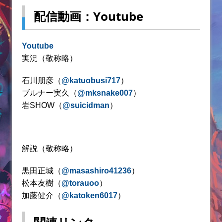
配信動画：Youtube
Youtube
実況（敬称略）
石川朋彦（
@katuobusi717
）
ブルナー実久（
@mksnake007
）
岩SHOW（
@suicidman
）
解説（敬称略）
黒田正城（
@masashiro41236
）
松本友樹（
@torauoo
）
加藤健介（
@katoken6017
）