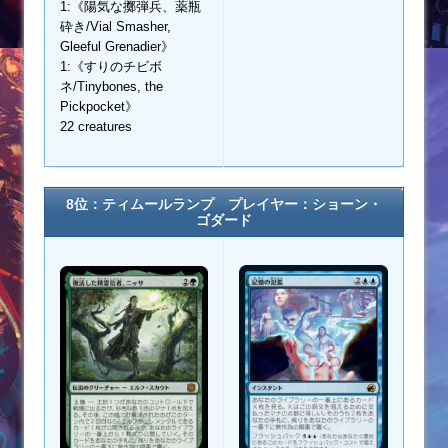
1:《陽気な擲弾兵、薬瓶
砕き/Vial Smasher,
Gleeful Grenadier》
1:《すりのチビボ
ネ/Tinybones, the
Pickpocket》
22 creatures
8位：ティムールランプ プレイヤー：
ショーン・
ゴダード