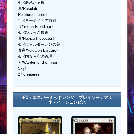
4:《毅然たる援
軍/Resolute
Reinforcements》
1:《ヨーティアの前線
兵/Yotian Frontliner》
4:《ひよっこ捜査
員/Novice Inspector》
4:《ヴォルダーレンの美
食家/Voldaren Epicure》
4:《内なる空の管理
人/Warden of the Inner
Sky》
27 creatures
4位：エスパーミッドレンジ プレイヤー：
アル
ネ・ハッシェンビス