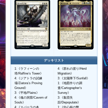
デッキリスト
1:《ラフィーンの
4:《群れの渡り/Herd
塔/Raffine’s Tower》
Migration》
4:《ジアトラの試練
3:《太陽降下/Sunfall》
場/Ziatora’s Proving
1:《地図作りの調
Ground》
査/Cartographer’s
3:《平地/Plains》
Survey》
4:《魂の洞窟/Cavern of
3:《集団失
Souls》
踪/Depopulate》
4:《スパーラの本
1:《中心核の瞥