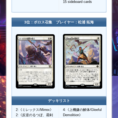
15 sideboard cards
3位：ボロス召集 プレイヤー：
松浦 拓海
デッキリスト
2:《ミレックス/Mirrex》
4:《上機嫌の解体/Gleeful
2:《反逆のるつぼ、霜剣
Demolition》