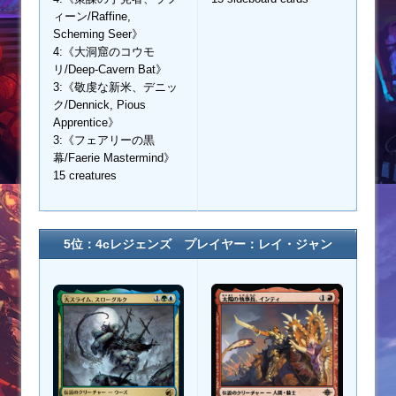
ィーン/Raffine,
Scheming Seer》
4:《大洞窟のコウモ
リ/Deep-Cavern Bat》
3:《敬虔な新米、デニッ
ク/Dennick, Pious
Apprentice》
3:《フェアリーの黒
幕/Faerie Mastermind》
15 creatures
5位：4cレジェンズ プレイヤー：
レイ・ジャン