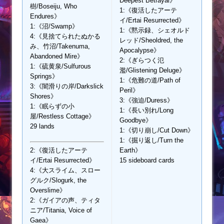
Deepest Betrayal》
樹/Boseiju, Who
1:《復活したアーテ
Endures》
イ/Ertai Resurrected》
1:《沼/Swamp》
1:《黙示録、シェオルド
4:《見捨てられたぬかる
レッド/Sheoldred, the
み、竹沼/Takenuma,
Apocalypse》
Abandoned Mire》
2:《ぎらつく氾
1:《硫黄泉/Sulfurous
濫/Glistening Deluge》
Springs》
1:《危難の道/Path of
3:《闇滑りの岸/Darkslick
Peril》
Shores》
3:《強迫/Duress》
1:《眠らずの小
1:《長い別れ/Long
屋/Restless Cottage》
Goodbye》
29 lands
1:《切り崩し/Cut Down》
1:《掘り返し/Turn the
2:《復活したアーテ
Earth》
イ/Ertai Resurrected》
15 sideboard cards
4:《大スライム、スロー
グルク/Slogurk, the
Overslime》
2:《ガイアの声、ティタ
ニア/Titania, Voice of
Gaea》