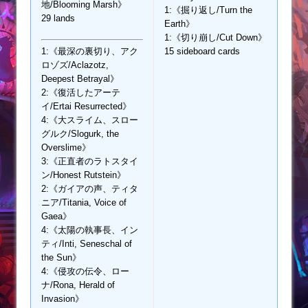
地/Blooming Marsh》
1:《掘り返し/Turn the
29 lands
Earth》
1:《切り崩し/Cut Down》
1:《最深の裏切り、アク
15 sideboard cards
ロゾズ/Aclazotz,
Deepest Betrayal》
2:《復活したアーテ
イ/Ertai Resurrected》
4:《大スライム、スロー
グルク/Slogurk, the
Overslime》
3:《正直者のラトスタイ
ン/Honest Rutstein》
2:《ガイアの声、ティタ
ニア/Titania, Voice of
Gaea》
4:《太陽の執事長、イン
ティ/Inti, Seneschal of
the Sun》
4:《侵攻の伝令、ロー
ナ/Rona, Herald of
Invasion》