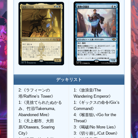
デッキリスト
2:《ラフィーンの
1:《放浪皇/The
塔/Raffine’s Tower》
Wandering Emperor》
1:《見捨てられたぬかる
1:《ギックスの命令/Gix’s
み、竹沼/Takenuma,
Command》
Abandoned Mire》
4:《喉首狙い/Go for the
1:《天上都市、大田
Throat》
原/Otawara, Soaring
3:《喝破/No More Lies》
City》
3:《切り崩し/Cut Down》