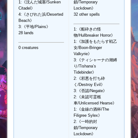
1:《沈んだ城塞/Sunken
鎖/Temporary
Citadel》
Lockdown》
4:《さびれた浜/Deserted
32 other spells
Beach》
3:《平地/Plains》
1:《船砕きの怪
28 lands
物/Hullbreaker Horror》
1:《加護をもたらす戦乙
0 creatures
女/Boon-Bringer
Valkyrie》
3:《ティシャーナの潮縛
り/Tishana’s
Tidebinder》
2:《邪悪を打ち砕
く/Destroy Evil》
3:《否認/Negate》
2:《未認可霊柩
車/Unlicensed Hearse》
1:《金線の酒杯/The
Filigree Sylex》
2:《一時的封
鎖/Temporary
Lockdown》