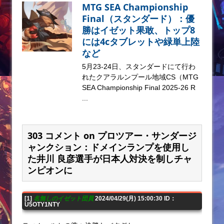
MTG SEA Championship
Final（スタンダード）：優
勝はイゼット果敢、トップ8
には4cタブレットや緑単上陸
など
5月23-24日、スタンダードにて行わ
れたクアラルンプール地域CS（MTG
SEA Championship Final 2025-26 R
...
303 コメント on プロツアー・サンダージ
ャンクション：ドメインランプを使用し
た井川 良彦選手が日本人対決を制しチャ
ンピオンに
[1]
名無しのイゼット団員
2024/04/29(月) 15:00:30 ID：
U5OTY1NTY