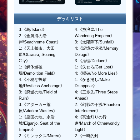
デッキリスト
3:《島/Island》
4:《放浪皇/The
2:《金属海の沿
Wandering Emperor》
岸/Seachrome Coast》
3:《太陽降下/Sunfall》
1:《天上都市、大田
4:《記憶の氾濫/Memory
原/Otawara, Soaring
Deluge》
City》
3:《推理/Deduce》
1:《解体爆破
1:《失せろ/Get Lost》
場/Demolition Field》
4:《喝破/No More Lies》
4:《不穏な投錨
1:《かき消し/Make
地/Restless Anchorage》
Disappear》
3:《廃墟の地/Field of
4:《三歩先/Three Steps
Ruin》
Ahead》
3:《アダーカー荒
2:《幻影の干渉/Phantom
原/Adarkar Wastes》
Interference》
1:《皇国の地、永岩
4:《冥途灯りの行
城/Eiganjo, Seat of the
進/March of Otherworldly
Empire》
Light》
2:《ミレックス/Mirrex》
2:《一時的封