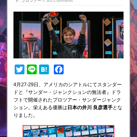
ト
,
プロツアー
// 303 Comments
T
Li
H
F
w
n
at
a
4月27-29日、アメリカのシアトルにてスタンダー
itt
e
e
c
ドと『サンダー・ジャンクションの無法者』ドラ
er
n
e
フトで開催されたプロツアー・サンダージャンク
a
b
ション。栄えある優勝は
日本の井川 良彦選手
とな
りました。
o
o