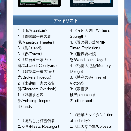
デッキリスト
4:《山/Mountain》
4:《強靭の徳目/Virtue of
4:《貴顕廊一家の劇
Strength》
場/Maestros Theater》
4:《間の悪い爆発/Ill-
6:《島/Island》
Timed Explosion》
6:《森/Forest》
3:《世界魂の憤
3:《舞台座一家の中
怒/Worldsoul’s Rage》
庭/Cabaretti Courtyard》
4:《記憶の氾濫/Memory
4:《斡旋屋一家の潜伏
Deluge》
先/Brokers Hideout》
3:《勝利の炎/Fires of
2:《土建組一家の監督
Victory》
所/Riveteers Overlook》
3:《洞窟探
1:《残響する深
検/Spelunking》
淵/Echoing Deeps》
21 other spells
30 lands
1:《産業のタイタン/Titan
4:《復活した精霊信者、
of Industry》
ニッサ/Nissa, Resurgent
1:《巨大な空亀/Colossal