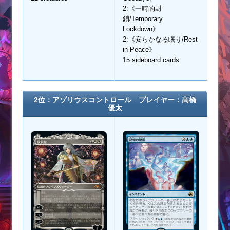
2:《一時的封
鎖/Temporary
Lockdown》
2:《安らかなる眠り/Rest
in Peace》
15 sideboard cards
2位：アゾリウスコントロール プレイヤー：
高橋
優太