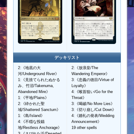
デッキリスト
2:《地底の大
2:《放浪皇/The
河/Underground River》
Wandering Emperor》
1:《見捨てられたぬかる
3:《忠義の徳目/Virtue of
み、竹沼/Takenuma,
Loyalty》
Abandoned Mire》
4:《喉首狙い/Go for the
1:《平地/Plains》
Throat》
2:《砕かれた聖
3:《喝破/No More Lies》
域/Shattered Sanctum》
3:《切り崩し/Cut Down》
1:《島/Island》
4:《婚礼の発表/Wedding
4:《不穏な投錨
Announcement》
地/Restless Anchorage》
19 other spells
3:《さびれた浜/Deserted