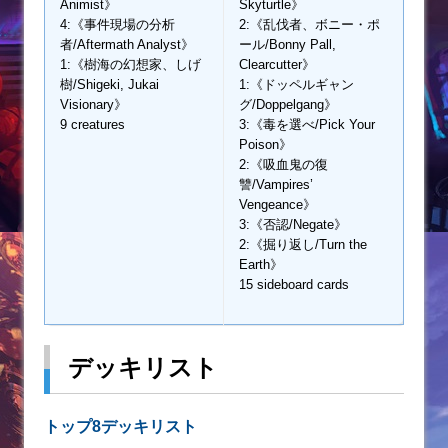
Animist》
Skyturtle》
4:《事件現場の分析
2:《乱伐者、ボニー・ポ
者/Aftermath Analyst》
ール/Bonny Pall,
1:《樹海の幻想家、しげ
Clearcutter》
樹/Shigeki, Jukai
1:《ドッペルギャン
Visionary》
グ/Doppelgang》
9 creatures
3:《毒を選べ/Pick Your
Poison》
2:《吸血鬼の復
讐/Vampires’
Vengeance》
3:《否認/Negate》
2:《掘り返し/Turn the
Earth》
15 sideboard cards
デッキリスト
トップ8デッキリスト