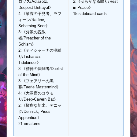
ロゾズ/Aclazotz,
2:《安らかなる眠り/Rest
Deepest Betrayal》
in Peace》
4:《策謀の予見者、ラフ
15 sideboard cards
ィーン/Raffine,
Scheming Seer》
3:《分派の説教
者/Preacher of the
Schism》
2:《ティシャーナの潮縛
り/Tishana’s
Tidebinder》
3:《精神の決闘者/Duelist
of the Mind》
3:《フェアリーの黒
幕/Faerie Mastermind》
4:《大洞窟のコウモ
リ/Deep-Cavern Bat》
2:《敬虔な新米、デニッ
ク/Dennick, Pious
Apprentice》
21 creatures