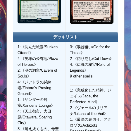
デッキリスト
1:《沈んだ城塞/Sunken
3:《喉首狙い/Go for the
Citadel》
Throat》
4:《英雄の公有地/Plaza
2:《切り崩し/Cut Down》
of Heroes》
4:《伝説の秘宝/Relic of
2:《魂の洞窟/Cavern of
Legends》
Souls》
9 other spells
4:《ジアトラの試練
場/Ziatora’s Proving
1:《完成化した精神、ジ
Ground》
ェイス/Jace, the
1:《ザンダーの居
Perfected Mind》
室/Xander’s Lounge》
2:《ヴェールのリリア
4:《天上都市、大田
ナ/Liliana of the Veil》
原/Otawara, Soaring
1:《最深の裏切り、アク
City》
ロゾズ/Aclazotz,
3:《耐え抜くもの、母聖