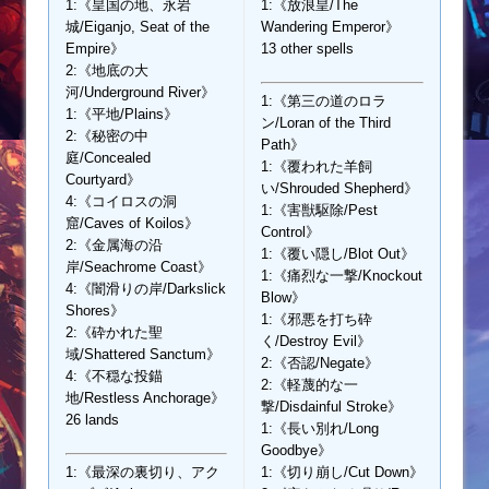
1:《皇国の地、永岩
1:《放浪皇/The
城/Eiganjo, Seat of the
Wandering Emperor》
Empire》
13 other spells
2:《地底の大
河/Underground River》
1:《第三の道のロラ
1:《平地/Plains》
ン/Loran of the Third
2:《秘密の中
Path》
庭/Concealed
1:《覆われた羊飼
Courtyard》
い/Shrouded Shepherd》
4:《コイロスの洞
1:《害獣駆除/Pest
窟/Caves of Koilos》
Control》
2:《金属海の沿
1:《覆い隠し/Blot Out》
岸/Seachrome Coast》
1:《痛烈な一撃/Knockout
4:《闇滑りの岸/Darkslick
Blow》
Shores》
1:《邪悪を打ち砕
2:《砕かれた聖
く/Destroy Evil》
域/Shattered Sanctum》
2:《否認/Negate》
4:《不穏な投錨
2:《軽蔑的な一
地/Restless Anchorage》
撃/Disdainful Stroke》
26 lands
1:《長い別れ/Long
Goodbye》
1:《最深の裏切り、アク
1:《切り崩し/Cut Down》