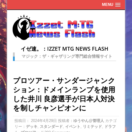
MENU
イゼ速。：IZZET MTG NEWS FLASH
マジック：ザ・ギャザリング専門総合情報サイト
プロツアー・サンダージャンク
ション：ドメインランプを使用
した井川 良彦選手が日本人対決
を制しチャンピオンに
投稿日：
2024年4月29日
投稿者：
ゆうやん@管理人
カテゴ
リー：
デッキ
,
スタンダード
,
イベント
,
リミテッド
,
ドラフ