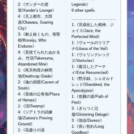
2:《ザンダーの居
Legends》
室/Xander’s Lounge》
9 other spells
4:《天上都市、大田
原/Otawara, Soaring
1:《完成化した精神、ジ
City》
ェイス/Jace, the
3:《耐え抜くもの、母聖
Perfected Mind》
樹/Boseiju, Who
1:《ヴェールのリリア
Endures》
ナ/Liliana of the Veil》
4:《見捨てられたぬかる
1:《ヴォリンクレック
み、竹沼/Takenuma,
ス/Vorinclex》
Abandoned Mire》
1:《復活したアーテ
1:《死天狗茸の林間
イ/Ertai Resurrected》
地/Deathcap Glade》
1:《黙示録、シェオルド
2:《魂の洞窟/Cavern of
レッド/Sheoldred, the
Souls》
Apocalypse》
4:《英雄の公有地/Plaza
1:《危難の道/Path of
of Heroes》
Peril》
1:《沼/Swamp》
3:《ぎらつく氾
4:《ジアトラの試練
濫/Glistening Deluge》
場/Ziatora’s Proving
3:《強迫/Duress》
Ground》
1:《長い別れ/Long
1:《花盛りの湿
Goodbye》