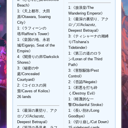
Beach》
1:《放浪皇/The
1:《天上都市、大田
Wandering Emperor》
原/Otawara, Soaring
1:《最深の裏切り、アク
City》
ロゾズ/Aclazotz,
1:《ラフィーンの
Deepest Betrayal》
塔/Raffine’s Tower》
3:《ティシャーナの潮縛
1:《皇国の地、永岩
り/Tishana’s
城/Eiganjo, Seat of the
Tidebinder》
Empire》
1:《第三の道のロラ
4:《闇滑りの岸/Darkslick
ン/Loran of the Third
Shores》
Path》
3:《秘密の中
3:《害獣駆除/Pest
庭/Concealed
Control》
Courtyard》
2:《否認/Negate》
2:《コイロスの洞
1:《邪悪を打ち砕
窟/Caves of Koilos》
く/Destroy Evil》
26 lands
1:《軽蔑的な一
撃/Disdainful Stroke》
1:《最深の裏切り、アク
1:《長い別れ/Long
ロゾズ/Aclazotz,
Goodbye》
Deepest Betrayal》
1:《切り崩し/Cut Down》
4:《策謀の予見者、ラフ
15 sideboard cards