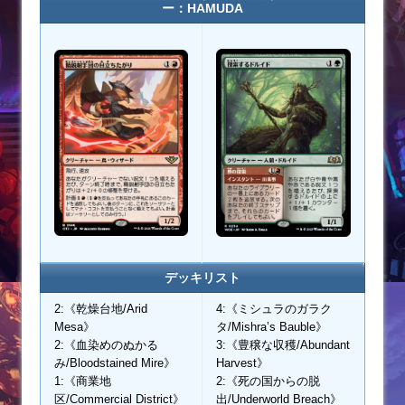
ー：HAMUDA
デッキリスト
2:《乾燥台地/Arid
4:《ミシュラのガラク
Mesa》
タ/Mishra’s Bauble》
2:《血染めのぬかる
3:《豊穣な収穫/Abundant
み/Bloodstained Mire》
Harvest》
1:《商業地
2:《死の国からの脱
区/Commercial District》
出/Underworld Breach》