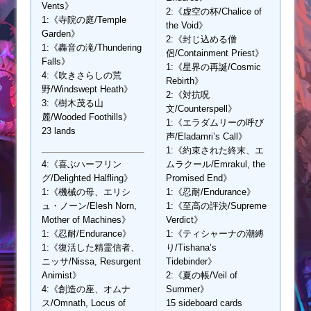
Vents》
2:《虚空の杯/Chalice of
1:《寺院の庭/Temple
the Void》
Garden》
2:《封じ込める僧
1:《轟音の滝/Thundering
侶/Containment Priest》
Falls》
1:《星界の再誕/Cosmic
4:《吹きさらしの荒
Rebirth》
野/Windswept Heath》
2:《対抗呪
3:《樹木茂る山
文/Counterspell》
麓/Wooded Foothills》
1:《エラダムリーの呼び
23 lands
声/Eladamri’s Call》
1:《約束された終末、エ
4:《喜ぶハーフリン
ムラクール/Emrakul, the
グ/Delighted Halfling》
Promised End》
1:《機械の母、エリシ
1:《忍耐/Endurance》
ュ・ノーン/Elesh Norn,
1:《至高の評決/Supreme
Mother of Machines》
Verdict》
1:《忍耐/Endurance》
1:《ティシャーナの潮縛
1:《復活した精霊信者、
り/Tishana’s
ニッサ/Nissa, Resurgent
Tidebinder》
Animist》
2:《夏の帳/Veil of
4:《創造の座、オムナ
Summer》
ス/Omnath, Locus of
15 sideboard cards