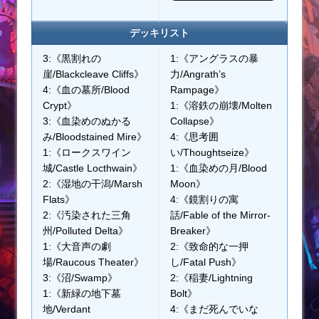
デッキリスト
3:《黒割れの
1:《アングラスの暴
崖/Blackcleave Cliffs》
力/Angrath’s
4:《血の墓所/Blood
Rampage》
Crypt》
1:《溶鉄の崩壊/Molten
3:《血染めのぬかる
Collapse》
み/Bloodstained Mire》
4:《思考囲
1:《ロークスワイン
い/Thoughtseize》
城/Castle Locthwain》
1:《血染めの月/Blood
2:《湿地の干潟/Marsh
Moon》
Flats》
4:《鏡割りの寓
2:《汚染された三角
話/Fable of the Mirror-
州/Polluted Delta》
Breaker》
1:《大音声の劇
2:《致命的な一押
場/Raucous Theater》
し/Fatal Push》
3:《沼/Swamp》
2:《稲妻/Lightning
1:《新緑の地下墓
Bolt》
地/Verdant
4:《まだ死んでいな