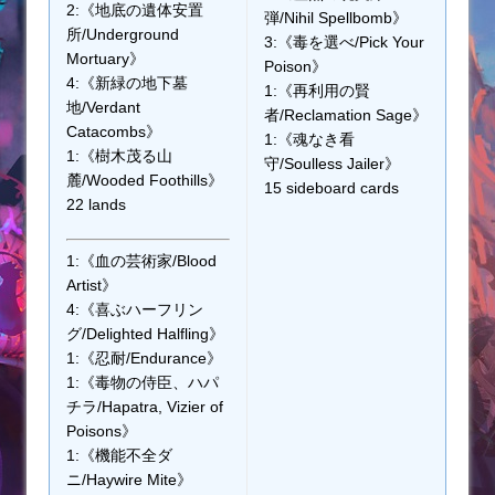
2:《地底の遺体安置
弾/Nihil Spellbomb》
所/Underground
3:《毒を選べ/Pick Your
Mortuary》
Poison》
4:《新緑の地下墓
1:《再利用の賢
地/Verdant
者/Reclamation Sage》
Catacombs》
1:《魂なき看
1:《樹木茂る山
守/Soulless Jailer》
麓/Wooded Foothills》
15 sideboard cards
22 lands
1:《血の芸術家/Blood
Artist》
4:《喜ぶハーフリン
グ/Delighted Halfling》
1:《忍耐/Endurance》
1:《毒物の侍臣、ハパ
チラ/Hapatra, Vizier of
Poisons》
1:《機能不全ダ
ニ/Haywire Mite》