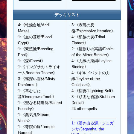
デッキリスト
4:《乾燥台地/Arid
3:《表現の反
Mesa》
復/Expressive Iteration》
1:《血の墓所/Blood
4:《部族の炎/Tribal
Crypt》
Flames》
1:《繁殖池/Breeding
2:《鏡割りの寓話/Fable
Pool》
of the Mirror-Breaker》
1:《森/Forest》
4:《力線の束縛/Leyline
1:《インダサのトライオ
Binding》
ーム/Indatha Triome》
4:《ギルドパクトの力
3:《霧深い雨林/Misty
線/Leyline of the
Rainforest》
Guildpact》
1:《草むした
4:《稲妻/Lightning Bolt》
墓/Overgrown Tomb》
3:《頑固な否認/Stubborn
1:《聖なる鋳造所/Sacred
Denial》
Foundry》
24 other spells
1:《蒸気孔/Steam
Vents》
1:《湧き出る源、ジェガ
1:《寺院の庭/Temple
ンサ/Jegantha, the
Garden》