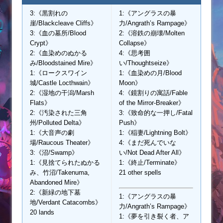
3:《黒割れの
1:《アングラスの暴
崖/Blackcleave Cliffs》
力/Angrath’s Rampage》
3:《血の墓所/Blood
2:《溶鉄の崩壊/Molten
Crypt》
Collapse》
2:《血染めのぬかる
4:《思考囲
み/Bloodstained Mire》
い/Thoughtseize》
1:《ロークスワイン
1:《血染めの月/Blood
城/Castle Locthwain》
Moon》
2:《湿地の干潟/Marsh
4:《鏡割りの寓話/Fable
Flats》
of the Mirror-Breaker》
2:《汚染された三角
3:《致命的な一押し/Fatal
州/Polluted Delta》
Push》
1:《大音声の劇
1:《稲妻/Lightning Bolt》
場/Raucous Theater》
4:《まだ死んでいな
3:《沼/Swamp》
い/Not Dead After All》
1:《見捨てられたぬかる
1:《終止/Terminate》
み、竹沼/Takenuma,
21 other spells
Abandoned Mire》
2:《新緑の地下墓
1:《アングラスの暴
地/Verdant Catacombs》
力/Angrath’s Rampage》
20 lands
1:《夢を引き裂く者、ア