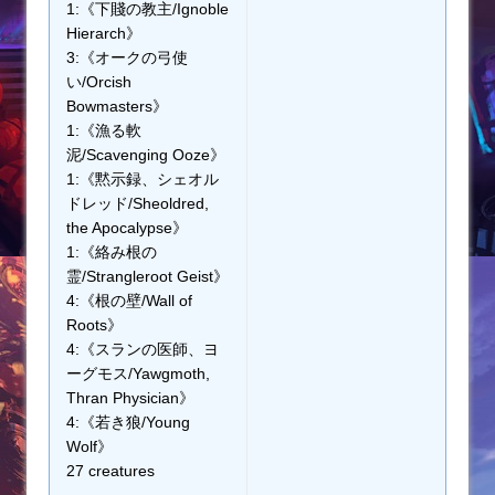
1:《下賤の教主/Ignoble
Hierarch》
3:《オークの弓使
い/Orcish
Bowmasters》
1:《漁る軟
泥/Scavenging Ooze》
1:《黙示録、シェオル
ドレッド/Sheoldred,
the Apocalypse》
1:《絡み根の
霊/Strangleroot Geist》
4:《根の壁/Wall of
Roots》
4:《スランの医師、ヨ
ーグモス/Yawgmoth,
Thran Physician》
4:《若き狼/Young
Wolf》
27 creatures