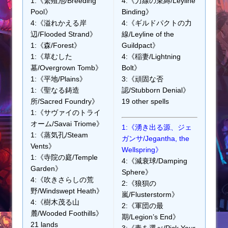
1:《繁殖池/Breeding
4:《力線の束縛/Leyline
Pool》
Binding》
4:《溢れかえる岸
4:《ギルドパクトの力
辺/Flooded Strand》
線/Leyline of the
1:《森/Forest》
Guildpact》
1:《草むした
4:《稲妻/Lightning
墓/Overgrown Tomb》
Bolt》
1:《平地/Plains》
3:《頑固な否
1:《聖なる鋳造
認/Stubborn Denial》
所/Sacred Foundry》
19 other spells
1:《サヴァイのトライ
オーム/Savai Triome》
1:《湧き出る源、ジェ
1:《蒸気孔/Steam
ガンサ/Jegantha, the
Vents》
Wellspring》
1:《寺院の庭/Temple
4:《減衰球/Damping
Garden》
Sphere》
4:《吹きさらしの荒
2:《狼狽の
野/Windswept Heath》
嵐/Flusterstorm》
4:《樹木茂る山
2:《軍団の最
麓/Wooded Foothills》
期/Legion’s End》
21 lands
3:《毒を選べ/Pick Your