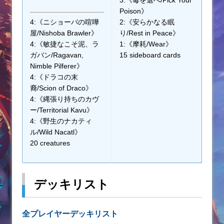
Poison》
4:《ニショーバの喧嘩
2:《安らかなる眠
屋/Nishoba Brawler》
り/Rest in Peace》
4:《敏捷なこそ泥、ラ
1:《摩耗/Wear》
ガバン/Ragavan,
15 sideboard cards
Nimble Pilferer》
4:《ドラコの末
裔/Scion of Draco》
4:《縄張り持ちのカヴ
ー/Territorial Kavu》
4:《野生のナカティ
ル/Wild Nacatl》
20 creatures
デッキリスト
全プレイヤーデッキリスト