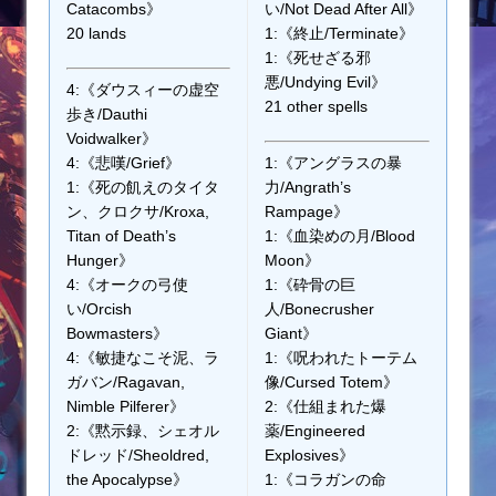
Catacombs》
い/Not Dead After All》
20 lands
1:《終止/Terminate》
1:《死せざる邪
悪/Undying Evil》
4:《ダウスィーの虚空
21 other spells
歩き/Dauthi
Voidwalker》
4:《悲嘆/Grief》
1:《アングラスの暴
1:《死の飢えのタイタ
力/Angrath’s
ン、クロクサ/Kroxa,
Rampage》
Titan of Death’s
1:《血染めの月/Blood
Hunger》
Moon》
4:《オークの弓使
1:《砕骨の巨
い/Orcish
人/Bonecrusher
Bowmasters》
Giant》
4:《敏捷なこそ泥、ラ
1:《呪われたトーテム
ガバン/Ragavan,
像/Cursed Totem》
Nimble Pilferer》
2:《仕組まれた爆
2:《黙示録、シェオル
薬/Engineered
ドレッド/Sheoldred,
Explosives》
the Apocalypse》
1:《コラガンの命