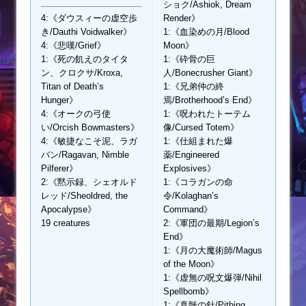
ショク/Ashiok, Dream
4:《ダウスィーの虚空歩
Render》
き/Dauthi Voidwalker》
1:《血染めの月/Blood
4:《悲嘆/Grief》
Moon》
1:《死の飢えのタイタ
1:《砕骨の巨
ン、クロクサ/Kroxa,
人/Bonecrusher Giant》
Titan of Death’s
1:《兄弟仲の終
Hunger》
焉/Brotherhood’s End》
4:《オークの弓使
1:《呪われたトーテム
い/Orcish Bowmasters》
像/Cursed Totem》
4:《敏捷なこそ泥、ラガ
1:《仕組まれた爆
バン/Ragavan, Nimble
薬/Engineered
Pilferer》
Explosives》
2:《黙示録、シェオルド
1:《コラガンの命
レッド/Sheoldred, the
令/Kolaghan’s
Apocalypse》
Command》
19 creatures
2:《軍団の最期/Legion’s
End》
1:《月の大魔術師/Magus
of the Moon》
1:《虚無の呪文爆弾/Nihil
Spellbomb》
1:《真髄の針/Pithing