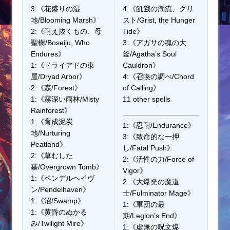
3:《花盛りの湿
4:《飢餓の潮流、グリ
地/Blooming Marsh》
スト/Grist, the Hunger
2:《耐え抜くもの、母
Tide》
聖樹/Boseiju, Who
3:《アガサの魂の大
Endures》
釜/Agatha’s Soul
1:《ドライアドの東
Cauldron》
屋/Dryad Arbor》
4:《召喚の調べ/Chord
2:《森/Forest》
of Calling》
1:《霧深い雨林/Misty
11 other spells
Rainforest》
1:《育成泥炭
1:《忍耐/Endurance》
地/Nurturing
3:《致命的な一押
Peatland》
し/Fatal Push》
2:《草むした
2:《活性の力/Force of
墓/Overgrown Tomb》
Vigor》
1:《ペンデルヘイヴ
2:《大爆発の魔道
ン/Pendelhaven》
士/Fulminator Mage》
1:《沼/Swamp》
1:《軍団の最
1:《黄昏のぬかる
期/Legion’s End》
み/Twilight Mire》
1:《虚無の呪文爆