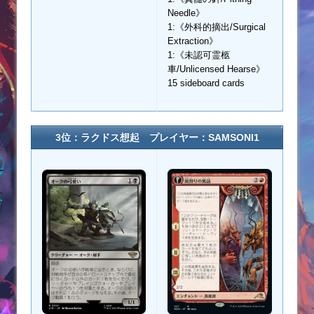
Needle》
1:《外科的摘出/Surgical
Extraction》
1:《未認可霊柩
車/Unlicensed Hearse》
15 sideboard cards
3位：ラクドス想起 プレイヤー：SAMSONI1