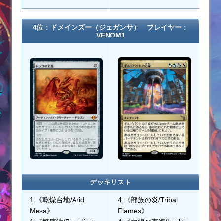
4位：ドメインズー（ジェガンサ） プレイヤー：
VENOM1
デッキリスト
1:《乾燥台地/Arid
4:《部族の炎/Tribal
Mesa》
Flames》