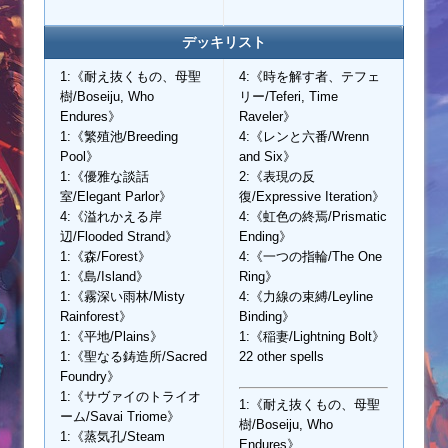
デッキリスト
1:《耐え抜くもの、母聖
4:《時を解す者、テフェ
樹/Boseiju, Who
リー/Teferi, Time
Endures》
Raveler》
1:《繁殖池/Breeding
4:《レンと六番/Wrenn
Pool》
and Six》
1:《優雅な談話
2:《表現の反
室/Elegant Parlor》
復/Expressive Iteration》
4:《溢れかえる岸
4:《虹色の終焉/Prismatic
辺/Flooded Strand》
Ending》
1:《森/Forest》
4:《一つの指輪/The One
1:《島/Island》
Ring》
1:《霧深い雨林/Misty
4:《力線の束縛/Leyline
Rainforest》
Binding》
1:《平地/Plains》
1:《稲妻/Lightning Bolt》
1:《聖なる鋳造所/Sacred
22 other spells
Foundry》
1:《サヴァイのトライオ
1:《耐え抜くもの、母聖
ーム/Savai Triome》
樹/Boseiju, Who
1:《蒸気孔/Steam
Endures》