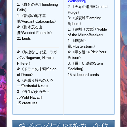
Wellspring》
1:《轟音の滝/Thundering
2:《天界の粛清/Celestial
Falls》
Purge》
1:《新緑の地下墓
3:《減衰球/Damping
地/Verdant Catacombs》
Sphere》
4:《樹木茂る山
1:《鏡割りの寓話/Fable
麓/Wooded Foothills》
of the Mirror-Breaker》
21 lands
1:《狼狽の
嵐/Flusterstorm》
4:《敏捷なこそ泥、ラガ
4:《毒を選べ/Pick Your
バン/Ragavan, Nimble
Poison》
Pilferer》
3:《厳しい説教/Stern
4:《ドラコの末裔/Scion
Scolding》
of Draco》
15 sideboard cards
4:《縄張り持ちのカヴ
ー/Territorial Kavu》
3:《野生のナカティ
ル/Wild Nacatl》
15 creatures
2位：グルールブリーチ（ジェガンサ） プレイヤ