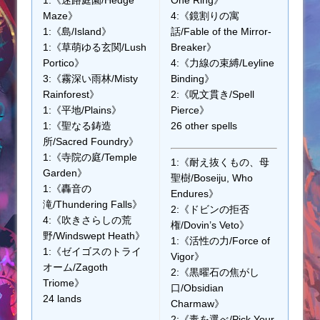
Maze》
4:《鏡割りの寓
1:《島/Island》
話/Fable of the Mirror-
1:《草萌ゆる玄関/Lush
Breaker》
Portico》
4:《力線の束縛/Leyline
3:《霧深い雨林/Misty
Binding》
Rainforest》
2:《呪文貫き/Spell
1:《平地/Plains》
Pierce》
1:《聖なる鋳造
26 other spells
所/Sacred Foundry》
1:《寺院の庭/Temple
1:《耐え抜くもの、母
Garden》
聖樹/Boseiju, Who
1:《轟音の
Endures》
滝/Thundering Falls》
2:《ドビンの拒否
4:《吹きさらしの荒
権/Dovin’s Veto》
野/Windswept Heath》
1:《活性の力/Force of
1:《ゼイゴスのトライ
Vigor》
オーム/Zagoth
2:《黒曜石の焦がし
Triome》
口/Obsidian
24 lands
Charmaw》
2:《毒を選べ/Pick Your