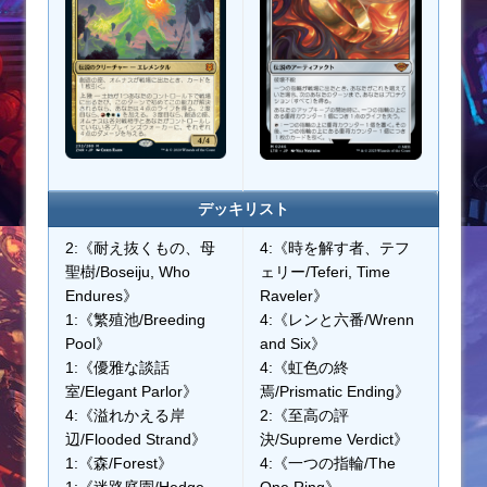
デッキリスト
2:《耐え抜くもの、母
4:《時を解す者、テフ
聖樹/Boseiju, Who
ェリー/Teferi, Time
Endures》
Raveler》
1:《繁殖池/Breeding
4:《レンと六番/Wrenn
Pool》
and Six》
1:《優雅な談話
4:《虹色の終
室/Elegant Parlor》
焉/Prismatic Ending》
4:《溢れかえる岸
2:《至高の評
辺/Flooded Strand》
決/Supreme Verdict》
1:《森/Forest》
4:《一つの指輪/The
1:《迷路庭園/Hedge
One Ring》