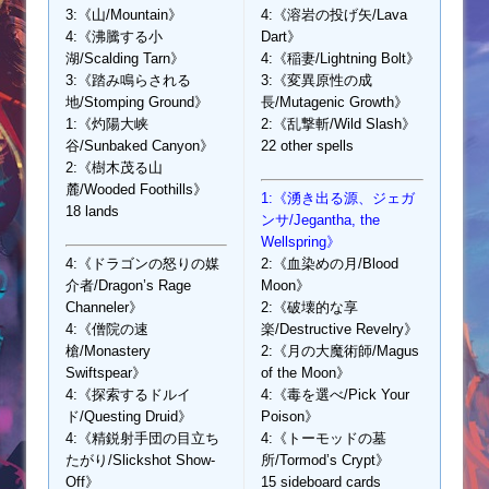
3:《山/Mountain》
4:《溶岩の投げ矢/Lava
4:《沸騰する小
Dart》
湖/Scalding Tarn》
4:《稲妻/Lightning Bolt》
3:《踏み鳴らされる
3:《変異原性の成
地/Stomping Ground》
長/Mutagenic Growth》
1:《灼陽大峡
2:《乱撃斬/Wild Slash》
谷/Sunbaked Canyon》
22 other spells
2:《樹木茂る山
麓/Wooded Foothills》
1:《湧き出る源、ジェガ
18 lands
ンサ/Jegantha, the
Wellspring》
4:《ドラゴンの怒りの媒
2:《血染めの月/Blood
介者/Dragon’s Rage
Moon》
Channeler》
2:《破壊的な享
4:《僧院の速
楽/Destructive Revelry》
槍/Monastery
2:《月の大魔術師/Magus
Swiftspear》
of the Moon》
4:《探索するドルイ
4:《毒を選べ/Pick Your
ド/Questing Druid》
Poison》
4:《精鋭射手団の目立ち
4:《トーモッドの墓
たがり/Slickshot Show-
所/Tormod’s Crypt》
Off》
15 sideboard cards