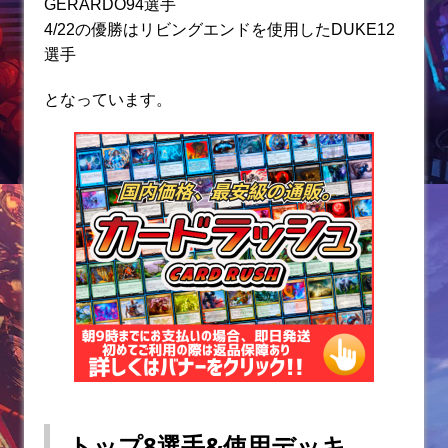
o
GERARDO94選手
k
4/22の優勝はリビングエンドを使用したDUKE12
選手
となっています。
トップ8選手&使用デッキ