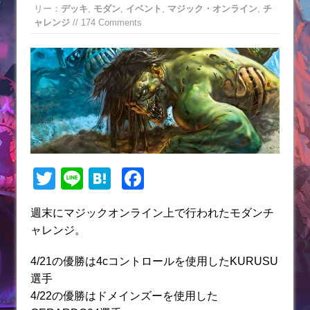
リー：
デッキ
,
モダン
,
イベント
,
マジック・オンライン
,
チ
ャレンジ
// 174 Comments
T
Li
H
F
w
n
at
a
週末にマジックオンライン上で行われたモダンチ
itt
e
e
c
ャレンジ。
er
n
e
a
b
4/21の優勝は4cコントロールを使用したKURUSU
選手
o
4/22の優勝はドメインズーを使用した