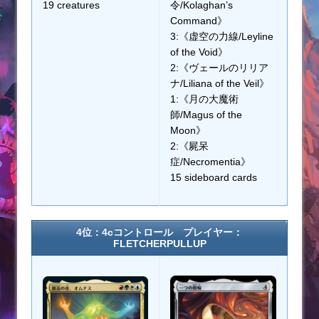
19 creatures
令/Kolaghan’s
Command》
3:《虚空の力線/Leyline
of the Void》
2:《ヴェールのリリア
ナ/Liliana of the Veil》
1:《月の大魔術
師/Magus of the
Moon》
2:《屍呆
症/Necromentia》
15 sideboard cards
4位：4cコントロール プレイヤー：
FLETCHERPULLUP