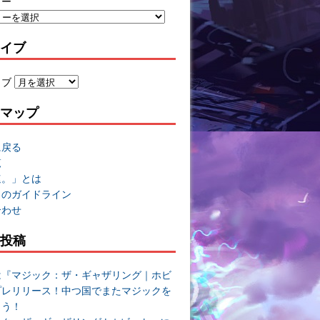
リー
イブ
イブ
マップ
に戻る
覧
速。」とは
トのガイドライン
合わせ
投稿
は『マジック：ザ・ギャザリング｜ホビ
プレリリース！中つ国でまたマジックを
よう！