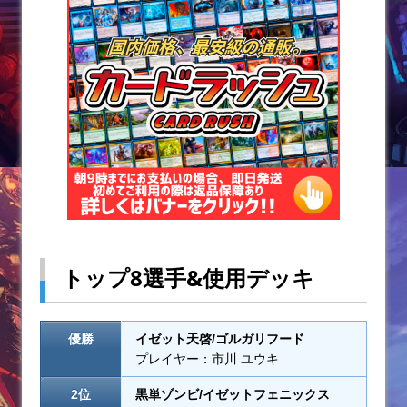
o
k
トップ8選手&使用デッキ
優勝
イゼット天啓/ゴルガリフード
プレイヤー：市川 ユウキ
2位
黒単ゾンビ/イゼットフェニックス