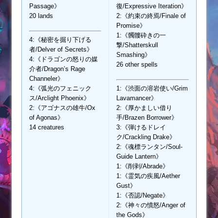
Passage》
復/Expressive Iteration》
20 lands
2:《約束の終焉/Finale of
Promise》
1:《髑髏砕きの一
4:《秘密を掘り下げる
撃/Shatterskull
者/Delver of Secrets》
Smashing》
4:《ドラゴンの怒りの媒
26 other spells
介者/Dragon’s Rage
Channeler》
4:《弧光のフェニック
1:《渋面の溶岩使い/Grim
ス/Arclight Phoenix》
Lavamancer》
2:《アゴナスの雄牛/Ox
2:《厚かましい借り
of Agonas》
手/Brazen Borrower》
14 creatures
3:《弾けるドレイ
ク/Crackling Drake》
2:《魂標ランタン/Soul-
Guide Lantern》
1:《削剥/Abrade》
1:《霊気の疾風/Aether
Gust》
1:《否認/Negate》
2:《神々の憤怒/Anger of
the Gods》