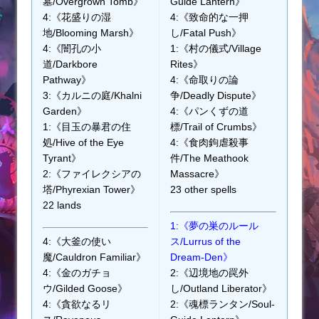
墓/Overgrown Tomb》
Guide Lantern》
4:《花盛りの湿
4:《致命的な一押
地/Blooming Marsh》
し/Fatal Push》
4:《闇孔の小
1:《村の儀式/Village
道/Darkbore
Rites》
Pathway》
4:《命取りの論
3:《カルニの庭/Khalni
争/Deadly Dispute》
Garden》
4:《パンくずの道
1:《目玉の暴君の住
標/Trail of Crumbs》
処/Hive of the Eye
4:《食肉鉤虐殺事
Tyrant》
件/The Meathook
2:《ファイレクシアの
Massacre》
塔/Phyrexian Tower》
23 other spells
22 lands
1:《夢の巣のルール
4:《大釜の使い
ス/Lurrus of the
魔/Cauldron Familiar》
Dream-Den》
4:《金のガチョ
2:《辺境地の罠外
ウ/Gilded Goose》
し/Outland Liberator》
4:《貪欲なるリ
2:《魂標ランタン/Soul-