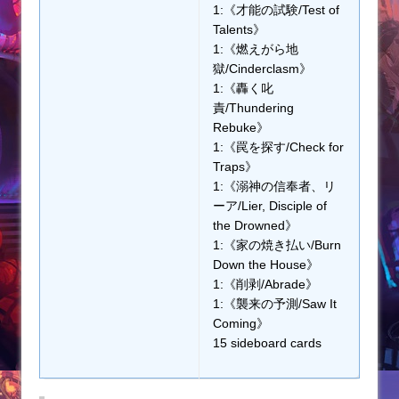
1:《才能の試験/Test of
Talents》
1:《燃えがら地
獄/Cinderclasm》
1:《轟く叱
責/Thundering
Rebuke》
1:《罠を探す/Check for
Traps》
1:《溺神の信奉者、リ
ーア/Lier, Disciple of
the Drowned》
1:《家の焼き払い/Burn
Down the House》
1:《削剥/Abrade》
1:《襲来の予測/Saw It
Coming》
15 sideboard cards