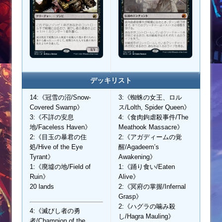
デッキリスト
14:《冠雪の沼/Snow-
3:《蜘蛛の女王、ロル
Covered Swamp》
ス/Lolth, Spider Queen》
3:《不詳の安息
4:《食肉鉤虐殺事件/The
地/Faceless Haven》
Meathook Massacre》
2:《目玉の暴君の住
2:《アガディームの覚
処/Hive of the Eye
醒/Agadeem’s
Tyrant》
Awakening》
1:《廃墟の地/Field of
1:《踊り食い/Eaten
Ruin》
Alive》
20 lands
2:《冥府の掌握/Infernal
Grasp》
2:《ハグラの噛み殺
4:《滅びし者の勇
し/Hagra Mauling》
者/Champion of the