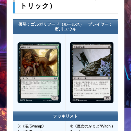
トリック）
優勝：ゴルガリフード（ルールス） プレイヤー：
市川 ユウキ
デッキリスト
3:《沼/Swamp》
4:《魔女のかまど/Witch’s