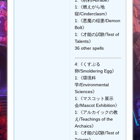
1:《削剥/Abrade》
1:《燃えがら地
獄/Cinderclasm》
1:《悪魔の稲妻/Demon
Bolt》
1:《才能の試験/Test of
Talents》
36 other spells
4:《くすぶる
卵/Smoldering Egg》
1:《環境科
学/Environmental
Sciences》
1:《マスコット展示
会/Mascot Exhibition》
1:《アルカイックの教
え/Teachings of the
Archaics》
1:《才能の試験/Test of
Talents》