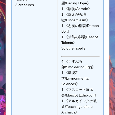
望/Fading Hope》
3 creatures
1:《削剥/Abrade》
1:《燃えがら地
獄/Cinderclasm》
1:《悪魔の稲妻/Demon
Bolt》
1:《才能の試験/Test of
Talents》
36 other spells
4:《くすぶる
卵/Smoldering Egg》
1:《環境科
学/Environmental
Sciences》
1:《マスコット展示
会/Mascot Exhibition》
1:《アルカイックの教
え/Teachings of the
Archaics》