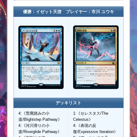
優勝：イゼット天啓 プレイヤー：市川 ユウキ
デッキリスト
4:《荒廃踏みの小
1:《セレスタス/The
道/Blightstep Pathway》
Celestus》
4:《河川滑りの小
4:《表現の反
道/Riverglide Pathway》
復/Expressive Iteration》