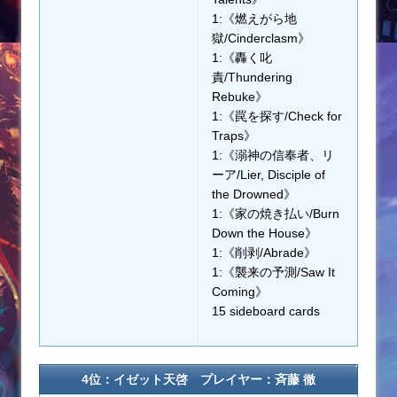
1:《燃えがら地
獄/Cinderclasm》
1:《轟く叱
責/Thundering
Rebuke》
1:《罠を探す/Check for
Traps》
1:《溺神の信奉者、リ
ーア/Lier, Disciple of
the Drowned》
1:《家の焼き払い/Burn
Down the House》
1:《削剥/Abrade》
1:《襲来の予測/Saw It
Coming》
15 sideboard cards
4位：イゼット天啓 プレイヤー：斉藤 徹