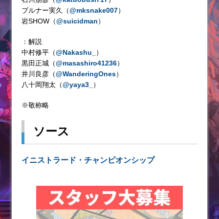
ブルナー実久（
@mksnake007
）
岩SHOW（
@suicidman
）
：解説
中村修平（
@Nakashu_
）
黒田正城（
@masashiro41236
）
井川良彦（
@WanderingOnes
）
八十岡翔太（
@yaya3_
）
※敬称略
ソース
イニストラード・チャンピオンシップ