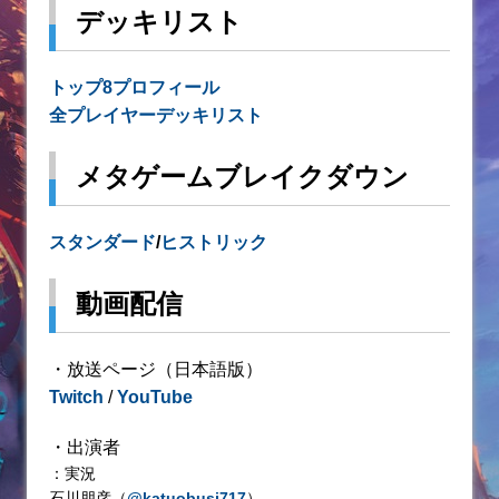
デッキリスト
トップ8プロフィール
全プレイヤーデッキリスト
メタゲームブレイクダウン
スタンダード
/
ヒストリック
動画配信
・放送ページ（日本語版）
Twitch
/
YouTube
・出演者
：実況
石川朋彦（
@katuobusi717
）