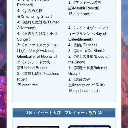
1:《マラキールの再
Perished》
誕/Malakir Rebirth》
4:《よろめく怪
15 other spells
異/Shambling Ghast》
4:《穢れた敵対者/Tainted
Adversary》
4:《レイ・オヴ・エンフ
4:《不吉なとげ刺し/Fell
ィーブルメント/Ray of
Stinger》
Enfeeblement》
3:《ネファリアのグール
4:《強迫/Duress》
呼び、ジャダー/Jadar,
3:《真っ白/Go Blank》
Ghoulcaller of Nephalia》
2:《雪上の血痕/Blood on
3:《アンデッドの執
the Snow》
事/Undead Butler》
1:《冥府の掌握/Infernal
3:《首無し騎手/Headless
Grasp》
Rider》
1:《遺跡の碑
25 creatures
文/Inscription of Ruin》
15 sideboard cards
3位：イゼット天啓 プレイヤー：熊谷 陸