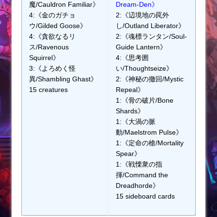
魔/Cauldron Familiar》
Dream-Den》
4:《金のガチョ
2:《辺境地の罠外
ウ/Gilded Goose》
し/Outland Liberator》
4:《貪欲なるリ
2:《魂標ランタン/Soul-
ス/Ravenous
Guide Lantern》
Squirrel》
4:《思考囲
3:《よろめく怪
い/Thoughtseize》
異/Shambling Ghast》
2:《神秘の撤回/Mystic
15 creatures
Repeal》
1:《骨の破片/Bone
Shards》
1:《大渦の脈
動/Maelstrom Pulse》
1:《定命の槍/Mortality
Spear》
1:《戦慄衆の指
揮/Command the
Dreadhorde》
15 sideboard cards