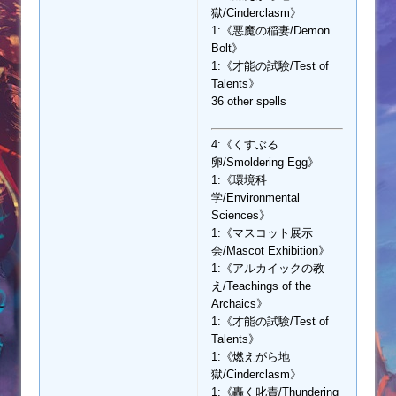
獄/Cinderclasm》
1:《悪魔の稲妻/Demon
Bolt》
1:《才能の試験/Test of
Talents》
36 other spells
4:《くすぶる
卵/Smoldering Egg》
1:《環境科
学/Environmental
Sciences》
1:《マスコット展示
会/Mascot Exhibition》
1:《アルカイックの教
え/Teachings of the
Archaics》
1:《才能の試験/Test of
Talents》
1:《燃えがら地
獄/Cinderclasm》
1:《轟く叱責/Thundering