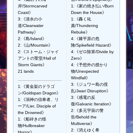
岸/Stormcarved
1:《家の焼き払い/Burn
Coast》
Down the House》
3:《清水の小
1:《轟く叱
道/Clearwater
責/Thundering
Pathway》
Rebuke》
2:《島/Island》
4:《棘平原の危
2:《山/Mountain》
険/Spikefield Hazard》
2:《ストーム・ジャイ
4:《ゼロ除算/Divide by
アントの聖堂/Hall of
Zero》
Storm Giants》
4:《予想外の授かり
21 lands
物/Unexpected
Windfall》
3:《ジュワー島の撹
1:《黄金架のドラゴ
乱/Jwari Disruption》
ン/Goldspan Dragon》
3:《感電の反
1:《溺神の信奉者、リ
復/Galvanic Iteration》
ーア/Lier, Disciple of
2:《多元宇宙の警
the Drowned》
告/Behold the
1:《船砕きの怪
Multiverse》
物/Hullbreaker
2:《消えゆく希
Horror》