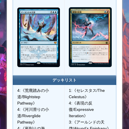
デッキリスト
4:《荒廃踏みの小
1:《セレスタス/The
道/Blightstep
Celestus》
Pathway》
4:《表現の反
4:《河川滑りの小
復/Expressive
道/Riverglide
Iteration》
Pathway》
3:《アールンドの天
4:《嵐削りの海
啓/Alrund’s Epiphany》