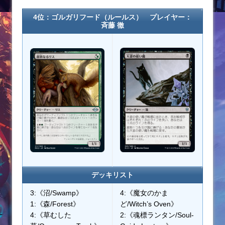
4位：ゴルガリフード（ルールス） プレイヤー：
斉藤 徹
デッキリスト
3:《沼/Swamp》
4:《魔女のかま
1:《森/Forest》
ど/Witch’s Oven》
4:《草むした
2:《魂標ランタン/Soul-