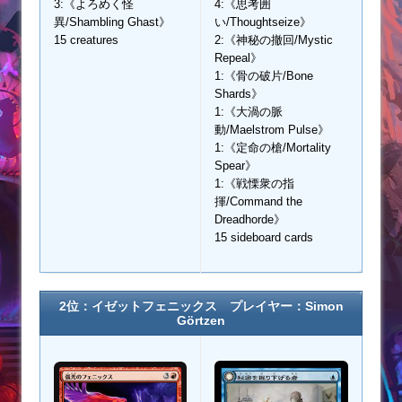
3:《よろめく怪
4:《思考囲
異/Shambling Ghast》
い/Thoughtseize》
15 creatures
2:《神秘の撤回/Mystic
Repeal》
1:《骨の破片/Bone
Shards》
1:《大渦の脈
動/Maelstrom Pulse》
1:《定命の槍/Mortality
Spear》
1:《戦慄衆の指
揮/Command the
Dreadhorde》
15 sideboard cards
2位：イゼットフェニックス プレイヤー：Simon
Görtzen