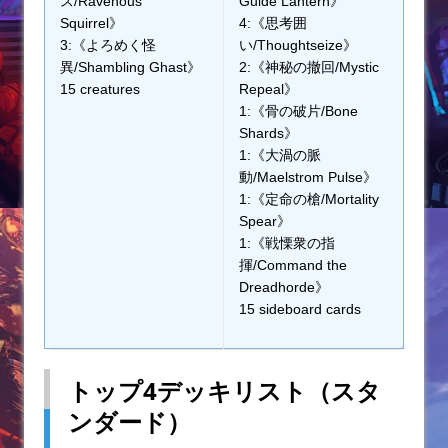
ス/Ravenous
Guide Lantern》
Squirrel》
4:《思考囲
3:《よろめく怪
い/Thoughtseize》
異/Shambling Ghast》
2:《神秘の撤回/Mystic
15 creatures
Repeal》
1:《骨の破片/Bone
Shards》
1:《大渦の脈
動/Maelstrom Pulse》
1:《定命の槍/Mortality
Spear》
1:《戦慄衆の指
揮/Command the
Dreadhorde》
15 sideboard cards
トップ4デッキリスト（スタ
ンダード）