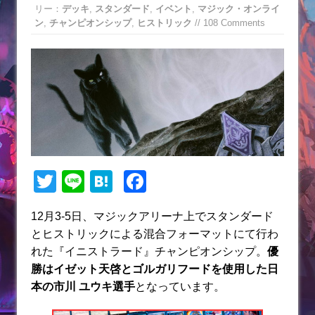
リー：
デッキ
,
スタンダード
,
イベント
,
マジック・オンライ
ン
,
チャンピオンシップ
,
ヒストリック
// 108 Comments
T
Li
H
F
w
n
at
a
12月3-5日、マジックアリーナ上でスタンダード
itt
e
e
c
とヒストリックによる混合フォーマットにて行わ
er
n
e
れた『イニストラード』チャンピオンシップ。
優
a
b
勝はイゼット天啓とゴルガリフードを使用した日
本の市川 ユウキ選手
となっています。
o