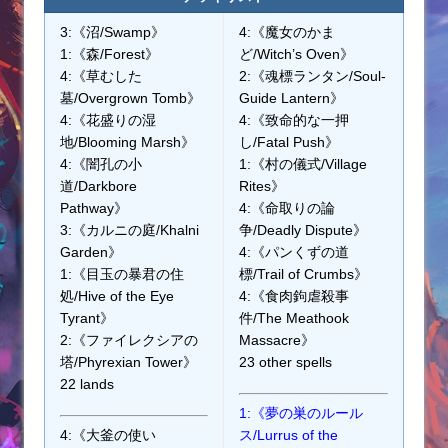
3:《沼/Swamp》
4:《魔女のかま
1:《森/Forest》
ど/Witch’s Oven》
4:《草むした
2:《魂標ランタン/Soul-
墓/Overgrown Tomb》
Guide Lantern》
4:《花盛りの湿
4:《致命的な一押
地/Blooming Marsh》
し/Fatal Push》
4:《闇孔の小
1:《村の儀式/Village
道/Darkbore
Rites》
Pathway》
4:《命取りの論
3:《カルニの庭/Khalni
争/Deadly Dispute》
Garden》
4:《パンくずの道
1:《目玉の暴君の住
標/Trail of Crumbs》
処/Hive of the Eye
4:《食肉鉤虐殺事
Tyrant》
件/The Meathook
2:《ファイレクシアの
Massacre》
塔/Phyrexian Tower》
23 other spells
22 lands
1:《夢の巣のルール
4:《大釜の使い
ス/Lurrus of the