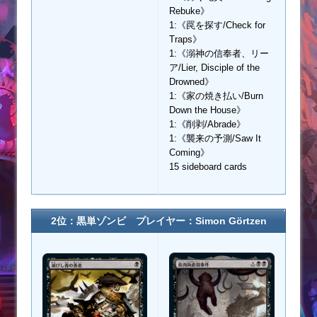
Rebuke》
1:《罠を探す/Check for
Traps》
1:《溺神の信奉者、リー
ア/Lier, Disciple of the
Drowned》
1:《家の焼き払い/Burn
Down the House》
1:《削剥/Abrade》
1:《襲来の予測/Saw It
Coming》
15 sideboard cards
2位：黒単ゾンビ プレイヤー：Simon Görtzen