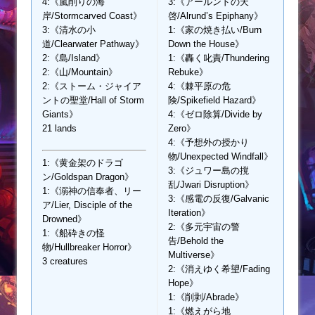
4:《嵐削りの海
3:《アールンドの天
岸/Stormcarved Coast》
啓/Alrund’s Epiphany》
3:《清水の小
1:《家の焼き払い/Burn
道/Clearwater Pathway》
Down the House》
2:《島/Island》
1:《轟く叱責/Thundering
2:《山/Mountain》
Rebuke》
2:《ストーム・ジャイア
4:《棘平原の危
ントの聖堂/Hall of Storm
険/Spikefield Hazard》
Giants》
4:《ゼロ除算/Divide by
21 lands
Zero》
4:《予想外の授かり
物/Unexpected Windfall》
1:《黄金架のドラゴ
3:《ジュワー島の撹
ン/Goldspan Dragon》
乱/Jwari Disruption》
1:《溺神の信奉者、リー
3:《感電の反復/Galvanic
ア/Lier, Disciple of the
Iteration》
Drowned》
2:《多元宇宙の警
1:《船砕きの怪
告/Behold the
物/Hullbreaker Horror》
Multiverse》
3 creatures
2:《消えゆく希望/Fading
Hope》
1:《削剥/Abrade》
1:《燃えがら地