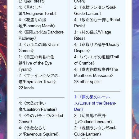
1:《森/Forest》
Oven》
4:《草むした
2:《魂標ランタン/Soul-
墓/Overgrown Tomb》
Guide Lantern》
4:《花盛りの湿
4:《致命的な一押し/Fatal
地/Blooming Marsh》
Push》
4:《闇孔の小道/Darkbore
1:《村の儀式/Village
Pathway》
Rites》
3:《カルニの庭/Khalni
4:《命取りの論争/Deadly
Garden》
Dispute》
1:《目玉の暴君の住
4:《パンくずの道標/Trail
処/Hive of the Eye
of Crumbs》
Tyrant》
4:《食肉鉤虐殺事件/The
2:《ファイレクシアの
Meathook Massacre》
塔/Phyrexian Tower》
23 other spells
22 lands
1:《夢の巣のルール
4:《大釜の使い
ス/Lurrus of the Dream-
魔/Cauldron Familiar》
Den》
4:《金のガチョウ/Gilded
2:《辺境地の罠外
Goose》
し/Outland Liberator》
4:《貪欲なるリ
2:《魂標ランタン/Soul-
ス/Ravenous Squirrel》
Guide Lantern》