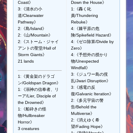
Coast》
Down the House》
3:《清水の小
1:《轟く叱
道/Clearwater
責/Thundering
Pathway》
Rebuke》
2:《島/Island》
4:《棘平原の危
2:《山/Mountain》
険/Spikefield Hazard》
2:《ストーム・ジャイ
4:《ゼロ除算/Divide by
アントの聖堂/Hall of
Zero》
Storm Giants》
4:《予想外の授かり
21 lands
物/Unexpected
Windfall》
3:《ジュワー島の撹
1:《黄金架のドラゴ
乱/Jwari Disruption》
ン/Goldspan Dragon》
3:《感電の反
1:《溺神の信奉者、リ
復/Galvanic Iteration》
ーア/Lier, Disciple of
2:《多元宇宙の警
the Drowned》
告/Behold the
1:《船砕きの怪
Multiverse》
物/Hullbreaker
2:《消えゆく希
Horror》
望/Fading Hope》
3 creatures