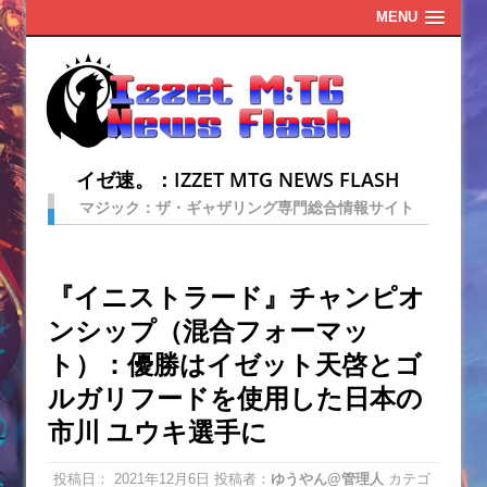
MENU
イゼ速。：IZZET MTG NEWS FLASH
マジック：ザ・ギャザリング専門総合情報サイト
『イニストラード』チャンピオ
ンシップ（混合フォーマッ
ト）：優勝はイゼット天啓とゴ
ルガリフードを使用した日本の
市川 ユウキ選手に
投稿日：
2021年12月6日
投稿者：
ゆうやん@管理人
カテゴ