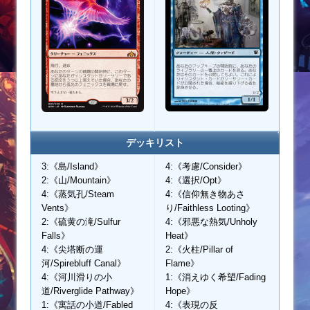
デッキリスト
3:《島/Island》
4:《考慮/Consider》
2:《山/Mountain》
4:《選択/Opt》
4:《蒸気孔/Steam
4:《信仰無き物あさ
Vents》
り/Faithless Looting》
2:《硫黄の滝/Sulfur
4:《邪悪な熱気/Unholy
Falls》
Heat》
4:《尖塔断の運
2:《火柱/Pillar of
河/Spirebluff Canal》
Flame》
4:《河川滑りの小
1:《消えゆく希望/Fading
道/Riverglide Pathway》
Hope》
1:《寓話の小道/Fabled
4:《表現の反