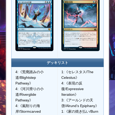
デッキリスト
4:《荒廃踏みの小
1:《セレスタス/The
道/Blightstep
Celestus》
Pathway》
4:《表現の反
4:《河川滑りの小
復/Expressive
道/Riverglide
Iteration》
Pathway》
3:《アールンドの天
4:《嵐削りの海
啓/Alrund’s Epiphany》
岸/Stormcarved
1:《家の焼き払い/Burn