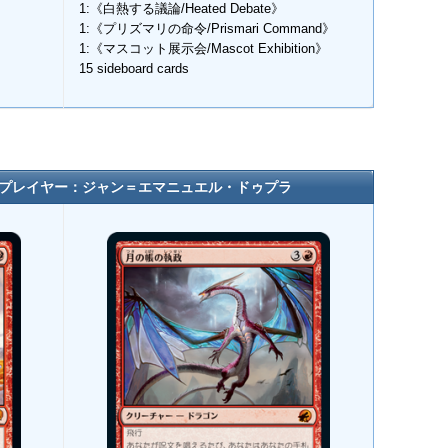
1:《白熱する議論/Heated Debate》
1:《プリズマリの命令/Prismari Command》
1:《マスコット展示会/Mascot Exhibition》
15 sideboard cards
 プレイヤー：ジャン＝エマニュエル・ドゥプラ