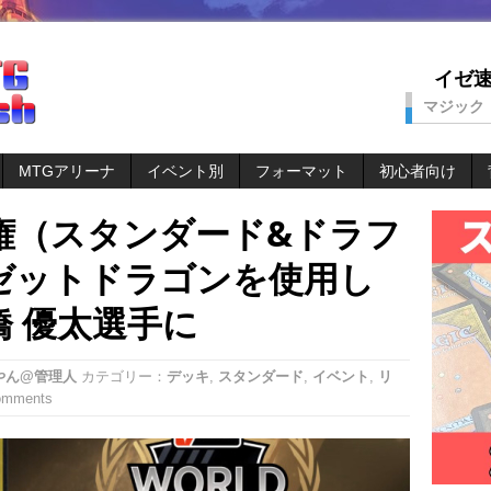
イゼ速。
マジック
MTGアリーナ
イベント別
フォーマット
初心者向け
権（スタンダード&ドラフ
ゼットドラゴンを使用し
 優太選手に
やん@管理人
カテゴリー：
デッキ
,
スタンダード
,
イベント
,
リ
omments