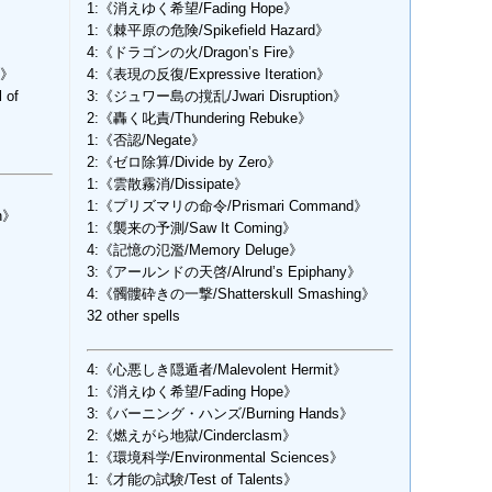
1:《消えゆく希望/Fading Hope》
1:《棘平原の危険/Spikefield Hazard》
4:《ドラゴンの火/Dragon’s Fire》
y》
4:《表現の反復/Expressive Iteration》
of
3:《ジュワー島の撹乱/Jwari Disruption》
2:《轟く叱責/Thundering Rebuke》
1:《否認/Negate》
2:《ゼロ除算/Divide by Zero》
1:《雲散霧消/Dissipate》
1:《プリズマリの命令/Prismari Command》
n》
1:《襲来の予測/Saw It Coming》
4:《記憶の氾濫/Memory Deluge》
3:《アールンドの天啓/Alrund’s Epiphany》
4:《髑髏砕きの一撃/Shatterskull Smashing》
32 other spells
4:《心悪しき隠遁者/Malevolent Hermit》
1:《消えゆく希望/Fading Hope》
3:《バーニング・ハンズ/Burning Hands》
2:《燃えがら地獄/Cinderclasm》
1:《環境科学/Environmental Sciences》
1:《才能の試験/Test of Talents》