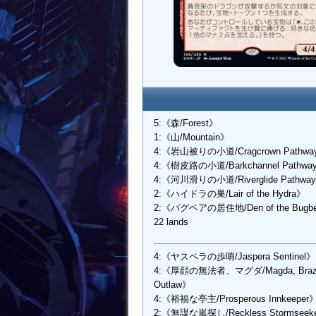
5:《森/Forest》
1:《山/Mountain》
4:《岩山被りの小道/Cragcrown Pathwa
4:《樹皮路の小道/Barkchannel Pathwa
4:《河川滑りの小道/Riverglide Pathwa
2:《ハイドラの巣/Lair of the Hydra》
2:《バグベアの居住地/Den of the Bugb
22 lands
4:《ヤスペラの歩哨/Jaspera Sentinel》
4:《厚顔の無法者、マグダ/Magda, Braz
Outlaw》
4:《裕福な亭主/Prosperous Innkeeper
2:《無謀な嵐探し/Reckless Stormseek