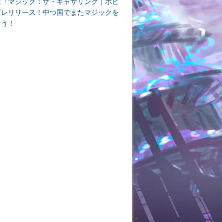
は『マジック：ザ・ギャザリング｜ホビ
プレリリース！中つ国でまたマジックを
よう！