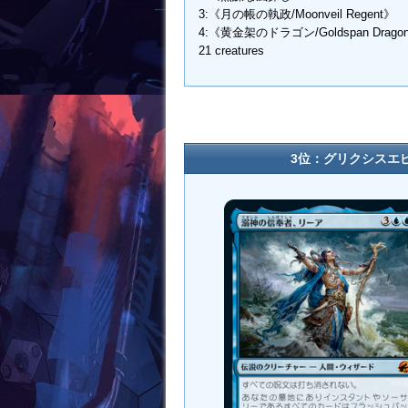
3:《月の帳の執政/Moonveil Regent》
4:《黄金架のドラゴン/Goldspan Drago
21 creatures
3位：グリクシスエ