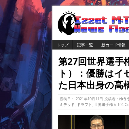
トップ
記事一覧
新カード情報
第27回世界選手
ト）：優勝はイ
た日本出身の高橋
投稿日：
2021年10月11日
投稿者：
ゆう
ミテッド
,
ドラフト
,
世界選手権
// 194 C