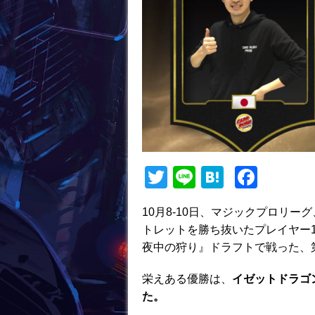
T
Li
H
F
w
n
at
a
10月8-10日、マジックプロリ
itt
e
e
c
トレットを勝ち抜いたプレイヤー1
er
n
e
夜中の狩り』ドラフトで戦った、
a
b
栄えある優勝は、
イゼットドラゴ
o
た。
o