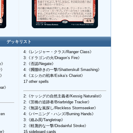
デッキリスト
4:《レンジャー・クラス/Ranger Class》
3:《ドラゴンの火/Dragon’s Fire》
y》
2:《否認/Negate》
y》
4:《髑髏砕きの一撃/Shatterskull Smashing》
y》
4:《エシカの戦車/Esika’s Chariot》
17 other spells
ear》
2:《ケッシグの自然主義者/Kessig Naturalist》
2:《茨橋の追跡者/Briarbridge Tracker》
2:《無謀な嵐探し/Reckless Stormseeker》
en
4:《バーニング・ハンズ/Burning Hands》
3:《絡み罠/Tangletrap》
》
2:《軽蔑的な一撃/Disdainful Stroke》
er》
15 sideboard cards