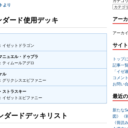
カテゴ
ントより
ンダード使用デッキ
アーカ
アーカ
サイト
：イゼットドラゴン
マニュエル・ドゥプラ
トップ
：ティムールアグロ
記事一
「イゼ
ケル
コメン
：グリクシスエピファニー
お問い
・ストラスキー
最近の
：イゼットエピファニー
新たなSe
ンダードデッキリスト
図》 《
《骨読