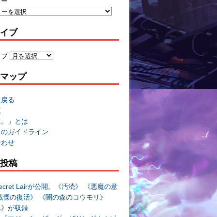
リー
イブ
イブ
マップ
に戻る
覧
速。」とは
トのガイドライン
合わせ
投稿
cret Lairが公開。《汚涜》 《悪魔の意
戦慄の復活》 《闇の森のコウモリ》
み》が収録