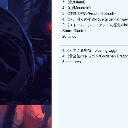
7:《島/Island》
4:《山/Mountain》
3:《凍沸の交錯/Frostboil Snarl》
4:《河川滑りの小道/Riverglide Pathwa
2:《ストーム・ジャイアントの聖堂/Hall 
Storm Giants》
20 lands
4:《くすぶる卵/Smoldering Egg》
4:《黄金架のドラゴン/Goldspan Drago
8 creatures