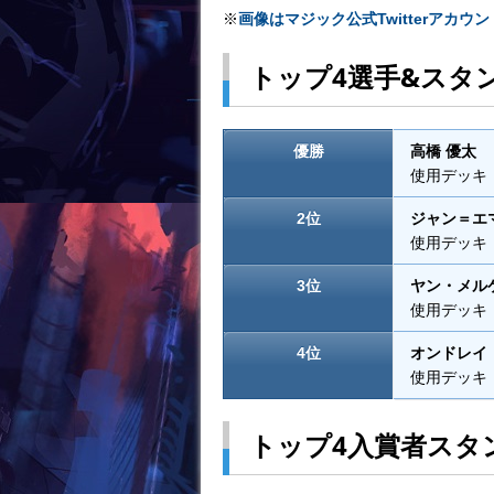
※
画像はマジック公式Twitterアカウ
k
トップ4選手&スタ
優勝
高橋 優太
使用デッキ
2位
ジャン＝エ
使用デッキ
3位
ヤン・メル
使用デッキ
4位
オンドレイ
使用デッキ
トップ4入賞者スタ