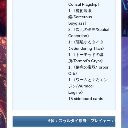
Consul Flagship》
1:《魔術遠眼
鏡/Sorcerous
Spyglass》
2:《次元の歪曲/Spatial
Contortion》
1:《隔離するタイタ
ン/Sundering Titan》
1:《トーモッドの墓
所/Tormod’s Crypt》
1:《倦怠の宝珠/Torpor
Orb》
1:《ワームとぐろエン
ジン/Wurmcoil
Engine》
15 sideboard cards
6位：スゥルタイ原野 プレイヤー：GERSC