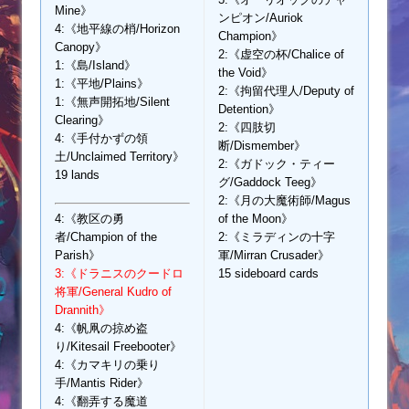
Mine》
ンピオン/Auriok
4:《地平線の梢/Horizon
Champion》
Canopy》
2:《虚空の杯/Chalice of
1:《島/Island》
the Void》
1:《平地/Plains》
2:《拘留代理人/Deputy of
1:《無声開拓地/Silent
Detention》
Clearing》
2:《四肢切
4:《手付かずの領
断/Dismember》
土/Unclaimed Territory》
2:《ガドック・ティー
19 lands
グ/Gaddock Teeg》
2:《月の大魔術師/Magus
4:《教区の勇
of the Moon》
者/Champion of the
2:《ミラディンの十字
Parish》
軍/Mirran Crusader》
3:《ドラニスのクードロ
15 sideboard cards
将軍/General Kudro of
Drannith》
4:《帆凧の掠め盗
り/Kitesail Freebooter》
4:《カマキリの乗り
手/Mantis Rider》
4:《翻弄する魔道