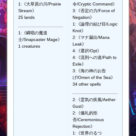
1:《大草原の川/Prairie
令/Cryptic Command》
Stream》
3:《否定の力/Force of
25 lands
Negation》
1:《論理の結び目/Logic
Knot》
1:《瞬唱の魔道
2:《マナ漏出/Mana
士/Snapcaster Mage》
Leak》
1 creatures
4:《選択/Opt》
4:《流刑への道/Path to
Exile》
3:《海の神のお告
げ/Omen of the Sea》
34 other spells
2:《霊気の疾風/Aether
Gust》
2:《儀礼的拒
否/Ceremonious
Rejection》
1:《世界のるつ