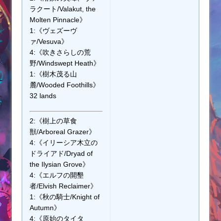
ラクート/Valakut, the
Molten Pinnacle》
1:《ヴェズーヴ
ァ/Vesuva》
4:《吹きさらしの荒
野/Windswept Heath》
1:《樹木茂る山
麓/Wooded Foothills》
32 lands
2:《樹上の草食
獣/Arboreal Grazer》
4:《イリーシア木立の
ドライアド/Dryad of
the Ilysian Grove》
4:《エルフの開墾
者/Elvish Reclaimer》
1:《秋の騎士/Knight of
Autumn》
4:《原始のタイタ