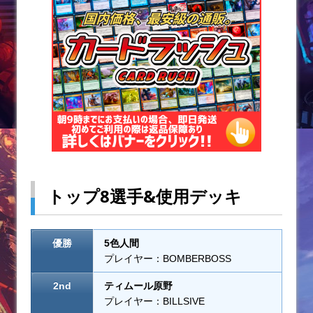
o
k
トップ8選手&使用デッキ
優勝
5色人間
プレイヤー：BOMBERBOSS
2nd
ティムール原野
プレイヤー：BILLSIVE