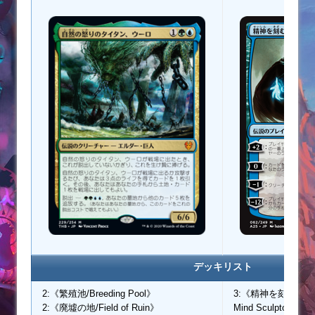
デッキリスト
2:《繁殖池/Breeding Pool》
3:《精神を刻む者、ジェ
2:《廃墟の地/Field of Ruin》
Mind Sculptor》