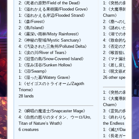
2:《死者の原野/Field of the Dead》
1:《突然の衰微/Abru
1:《溢れかえる果樹園/Flooded Grove》
3:《大魔導師の魔除け/
1:《溢れかえる岸辺/Flooded Strand》
Charm》
1:《森/Forest》
2:《塵へのしがみつき/C
2:《島/Island》
3:《謎めいた命令/Cry
4:《霧深い雨林/Misty Rainforest》
1:《湖での水難/Drown
2:《神秘の聖域/Mystic Sanctuary》
4:《致命的な一押し/Fa
4:《汚染された三角州/Polluted Delta》
3:《否定の力/Force o
1:《涙の川/River of Tears》
2:《喉首狙い/Go for 
2:《冠雪の島/Snow-Covered Island》
2:《マナ漏出/Mana 
1:《窪み渓谷/Sunken Hollow》
1:《差し戻し/Rema
1:《沼/Swamp》
1:《呪文嵌め/Spell 
1:《湿った墓/Watery Grave》
26 other spells
1:《ゼイゴスのトライオーム/Zagoth
Triome》
1:《突然の衰微/Abru
28 lands
1:《大魔導師の魔除け/
Charm》
2:《瞬唱の魔道士/Snapcaster Mage》
3:《霊気の疾風/Aeth
4:《自然の怒りのタイタン、ウーロ/Uro,
1:《終わりなき巣網のア
Titan of Nature’s Wrath》
the Endless Web》
6 creatures
1:《滅び/Damnatio
1:《長老ガーガロス/Eld