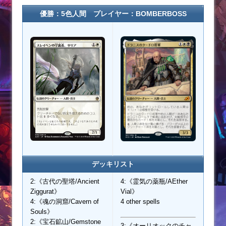
優勝：5色人間 プレイヤー：BOMBERBOSS
デッキリスト
2:《古代の聖塔/Ancient
4:《霊気の薬瓶/AEther
Ziggurat》
Vial》
4:《魂の洞窟/Cavern of
4 other spells
Souls》
2:《宝石鉱山/Gemstone
3:《オーリオックのチャ