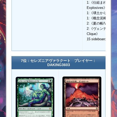
1:《仕組まれた爆薬/En
Explosives》
1:《壌土からの生命/Lif
1:《概念泥棒/Notion
2:《夏の帳/Veil of 
2:《ヴェンディリオン三
Clique》
15 sideboard cards
7位：セレズニアヴァラクート プレイヤー：
DAKING3603