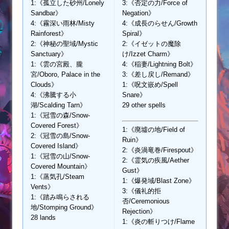
1:《孤立した砂州/Lonely
3:《否定の力/Force of
Sandbar》
Negation》
4:《霧深い雨林/Misty
4:《成長のらせん/Growth
Rainforest》
Spiral》
2:《神秘の聖域/Mystic
2:《イゼットの魔除
Sanctuary》
け/Izzet Charm》
1:《雲の宮殿、朧
4:《稲妻/Lightning Bolt》
宮/Oboro, Palace in the
3:《差し戻し/Remand》
Clouds》
1:《呪文嵌め/Spell
4:《沸騰する小
Snare》
湖/Scalding Tarn》
29 other spells
1:《冠雪の森/Snow-
Covered Forest》
1:《廃墟の地/Field of
2:《冠雪の島/Snow-
Ruin》
Covered Island》
2:《炎渦竜巻/Firespout》
1:《冠雪の山/Snow-
2:《霊気の疾風/Aether
Covered Mountain》
Gust》
1:《蒸気孔/Steam
1:《爆発域/Blast Zone》
Vents》
3:《儀礼的拒
1:《踏み鳴らされる
否/Ceremonious
地/Stomping Ground》
Rejection》
28 lands
1:《炎の斬りつけ/Flame