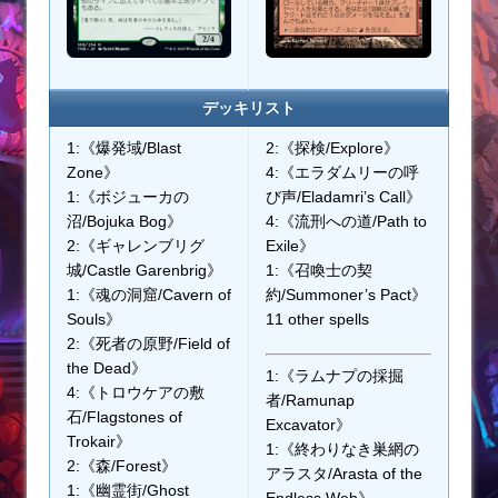
デッキリスト
1:《爆発域/Blast
2:《探検/Explore》
Zone》
4:《エラダムリーの呼
1:《ボジューカの
び声/Eladamri’s Call》
沼/Bojuka Bog》
4:《流刑への道/Path to
2:《ギャレンブリグ
Exile》
城/Castle Garenbrig》
1:《召喚士の契
1:《魂の洞窟/Cavern of
約/Summoner’s Pact》
Souls》
11 other spells
2:《死者の原野/Field of
the Dead》
1:《ラムナプの採掘
4:《トロウケアの敷
者/Ramunap
石/Flagstones of
Excavator》
Trokair》
1:《終わりなき巣網の
2:《森/Forest》
アラスタ/Arasta of the
1:《幽霊街/Ghost
Endless Web》