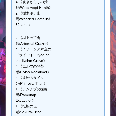
4:《吹きさらしの荒
野/Windswept Heath》
2:《樹木茂る山
麓/Wooded Foothills》
32 lands
2:《樹上の草食
獣/Arboreal Grazer》
4:《イリーシア木立の
ドライアド/Dryad of
the Ilysian Grove》
4:《エルフの開墾
者/Elvish Reclaimer》
4:《原始のタイタ
ン/Primeval Titan》
1:《ラムナプの採掘
者/Ramunap
Excavator》
1:《桜族の長
老/Sakura-Tribe