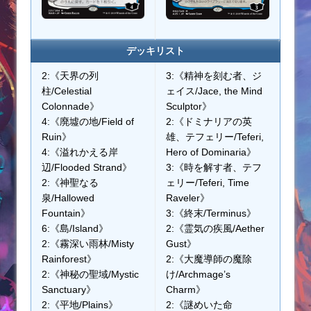
デッキリスト
2:《天界の列
3:《精神を刻む者、ジ
柱/Celestial
ェイス/Jace, the Mind
Colonnade》
Sculptor》
4:《廃墟の地/Field of
2:《ドミナリアの英
Ruin》
雄、テフェリー/Teferi,
4:《溢れかえる岸
Hero of Dominaria》
辺/Flooded Strand》
3:《時を解す者、テフ
2:《神聖なる
ェリー/Teferi, Time
泉/Hallowed
Raveler》
Fountain》
3:《終末/Terminus》
6:《島/Island》
2:《霊気の疾風/Aether
2:《霧深い雨林/Misty
Gust》
Rainforest》
2:《大魔導師の魔除
2:《神秘の聖域/Mystic
け/Archmage’s
Sanctuary》
Charm》
2:《平地/Plains》
2:《謎めいた命