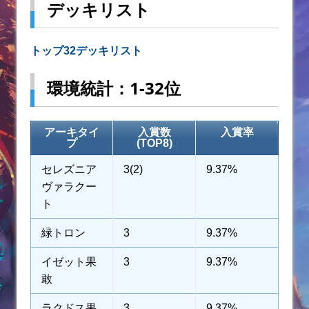
デッキリスト
トップ32デッキリスト
環境統計：1-32位
アーキタイ
入賞数
入賞率
プ
(TOP8)
セレズニア
3(2)
9.37%
ヴァラクー
ト
緑トロン
3
9.37%
イゼット果
3
9.37%
敢
ラクドス果
3
9.37%