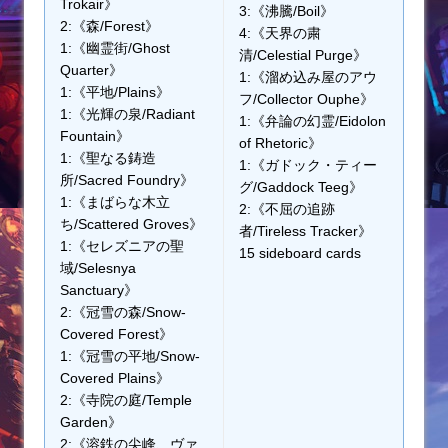
Trokair》
3:《沸騰/Boil》
2:《森/Forest》
4:《天界の粛
1:《幽霊街/Ghost
清/Celestial Purge》
Quarter》
1:《溜め込み屋のアウ
1:《平地/Plains》
フ/Collector Ouphe》
1:《光輝の泉/Radiant
1:《弁論の幻霊/Eidolon
Fountain》
of Rhetoric》
1:《聖なる鋳造
1:《ガドック・ティー
所/Sacred Foundry》
グ/Gaddock Teeg》
1:《まばらな木立
2:《不屈の追跡
ち/Scattered Groves》
者/Tireless Tracker》
1:《セレズニアの聖
15 sideboard cards
域/Selesnya
Sanctuary》
2:《冠雪の森/Snow-
Covered Forest》
1:《冠雪の平地/Snow-
Covered Plains》
2:《寺院の庭/Temple
Garden》
2:《溶鉄の尖峰、ヴァ