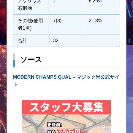
アゾリウス
2
6.25%
石鍛冶
その他(使用
7(3)
21.8%
者1名)
合計
32
–
ソース
MODERN CHAMPS QUAL – マジック米公式サイ
ト