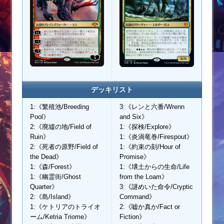
デッキリスト
1:《繁殖池/Breeding
3:《レンと六番/Wrenn
Pool》
and Six》
2:《廃墟の地/Field of
1:《探検/Explore》
Ruin》
1:《炎渦竜巻/Firespout》
2:《死者の原野/Field of
1:《約束の刻/Hour of
the Dead》
Promise》
1:《森/Forest》
1:《壌土からの生命/Life
1:《幽霊街/Ghost
from the Loam》
Quarter》
3:《謎めいた命令/Cryptic
2:《島/Island》
Command》
1:《ケトリアのトライオ
2:《嘘か真か/Fact or
ーム/Ketria Triome》
Fiction》