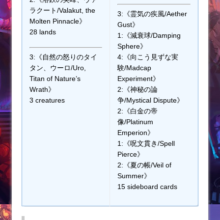
ラクート/Valakut, the
3:《霊気の疾風/Aether
Molten Pinnacle》
Gust》
28 lands
1:《減衰球/Damping
Sphere》
3:《自然の怒りのタイ
4:《向こう見ずな実
タン、ウーロ/Uro,
験/Madcap
Titan of Nature’s
Experiment》
Wrath》
2:《神秘の論
3 creatures
争/Mystical Dispute》
2:《白金の帝
像/Platinum
Emperion》
1:《呪文貫き/Spell
Pierce》
2:《夏の帳/Veil of
Summer》
15 sideboard cards