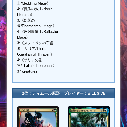
士/Meddling Mage》
4:《貴族の教主/Noble
Hierarch》
3:《幻影の
像/Phantasmal Image》
4:《反射魔道士/Reflector
Mage》
3:《スレイベンの守護
者、サリア/Thalia,
Guardian of Thraben》
4:《サリアの副
官/Thalia’s Lieutenant》
37 creatures
2位：ティムール原野 プレイヤー：BILLSIVE