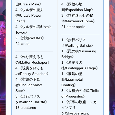
山/Urza’s Mine》
4:《探検の地
4:《ウルザの魔力
図/Expedition Map》
炉/Urza’s Power
3:《精神迷わせの秘
Plant》
本/Mazemind Tome》
4:《ウルザの塔/Urza’s
21 other spells
Tower》
2:《荒地/Wastes》
1:《歩行バリス
24 lands
タ/Walking Ballista》
1:《罠の橋/Ensnaring
4:《作り変えるも
Bridge》
の/Matter Reshaper》
1:《墓掘りの
4:《現実を砕くも
檻/Grafdigger’s Cage》
の/Reality Smasher》
1:《液鋼の塗
4:《難題の予見
膜/Liquimetal
者/Thought-Knot
Coating》
Seer》
3:《大祖始の遺産/Relic
3:《歩行バリス
of Progenitus》
タ/Walking Ballista》
1:《領事の旗艦、スカ
15 creatures
イソブリ
ン/Skysovereign,