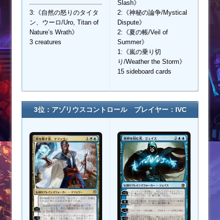
Slash》
3:《自然の怒りのタイタ
2:《神秘の論争/Mystical
ン、ウーロ/Uro, Titan of
Dispute》
Nature’s Wrath》
2:《夏の帳/Veil of
3 creatures
Summer》
1:《嵐の乗り切
り/Weather the Storm》
15 sideboard cards
3位：アゾリウスコントロール プレイヤー：IVC