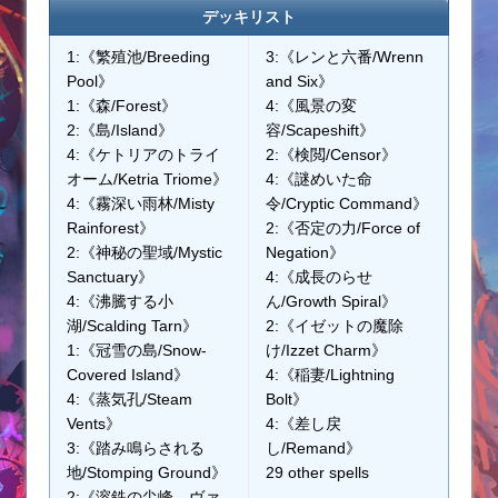
デッキリスト
1:《繁殖池/Breeding
3:《レンと六番/Wrenn
Pool》
and Six》
1:《森/Forest》
4:《風景の変
2:《島/Island》
容/Scapeshift》
4:《ケトリアのトライ
2:《検閲/Censor》
オーム/Ketria Triome》
4:《謎めいた命
4:《霧深い雨林/Misty
令/Cryptic Command》
Rainforest》
2:《否定の力/Force of
2:《神秘の聖域/Mystic
Negation》
Sanctuary》
4:《成長のらせ
4:《沸騰する小
ん/Growth Spiral》
湖/Scalding Tarn》
2:《イゼットの魔除
1:《冠雪の島/Snow-
け/Izzet Charm》
Covered Island》
4:《稲妻/Lightning
4:《蒸気孔/Steam
Bolt》
Vents》
4:《差し戻
3:《踏み鳴らされる
し/Remand》
地/Stomping Ground》
29 other spells
2:《溶鉄の尖峰、ヴァ