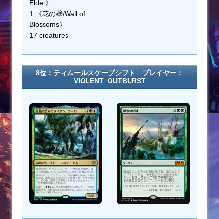
Elder》
1:《花の壁/Wall of
Blossoms》
17 creatures
8位：ティムールスケープシフト プレイヤー：
VIOLENT_OUTBURST