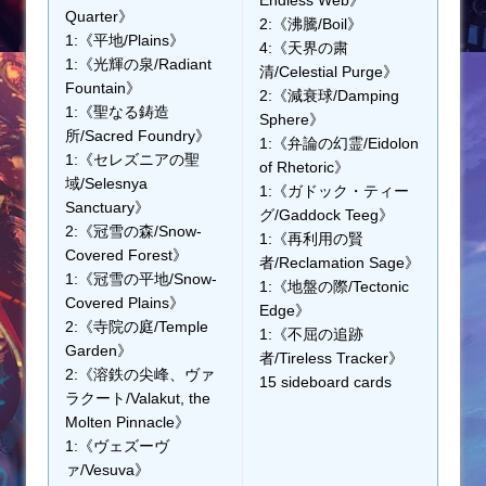
Quarter》
2:《沸騰/Boil》
1:《平地/Plains》
4:《天界の粛
1:《光輝の泉/Radiant
清/Celestial Purge》
Fountain》
2:《減衰球/Damping
1:《聖なる鋳造
Sphere》
所/Sacred Foundry》
1:《弁論の幻霊/Eidolon
1:《セレズニアの聖
of Rhetoric》
域/Selesnya
1:《ガドック・ティー
Sanctuary》
グ/Gaddock Teeg》
2:《冠雪の森/Snow-
1:《再利用の賢
Covered Forest》
者/Reclamation Sage》
1:《冠雪の平地/Snow-
1:《地盤の際/Tectonic
Covered Plains》
Edge》
2:《寺院の庭/Temple
1:《不屈の追跡
Garden》
者/Tireless Tracker》
2:《溶鉄の尖峰、ヴァ
15 sideboard cards
ラクート/Valakut, the
Molten Pinnacle》
1:《ヴェズーヴ
ァ/Vesuva》