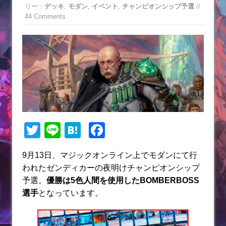
リー：
デッキ
,
モダン
,
イベント
,
チャンピオンシップ予選
//
44 Comments
T
Li
H
F
w
n
at
a
9月13日、マジックオンライン上でモダンにて行
itt
e
e
c
われたゼンディカーの夜明けチャンピオンシップ
er
n
e
予選。
優勝は5色人間を使用したBOMBERBOSS
a
b
選手
となっています。
o