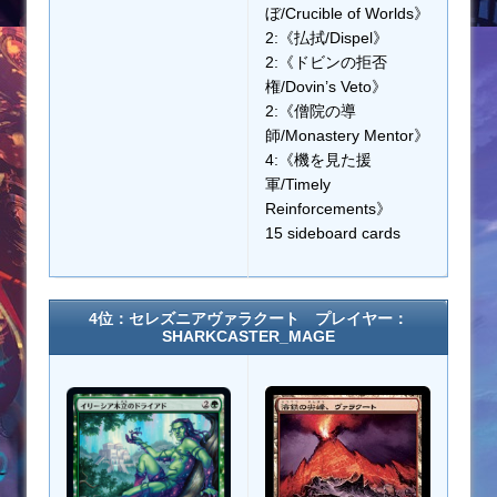
ぼ/Crucible of Worlds》
2:《払拭/Dispel》
2:《ドビンの拒否
権/Dovin’s Veto》
2:《僧院の導
師/Monastery Mentor》
4:《機を見た援
軍/Timely
Reinforcements》
15 sideboard cards
4位：セレズニアヴァラクート プレイヤー：
SHARKCASTER_MAGE