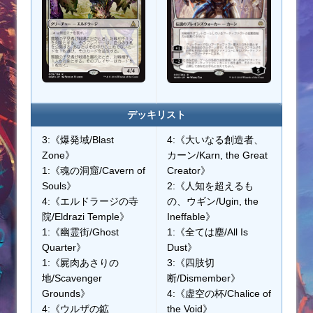
デッキリスト
3:《爆発域/Blast
4:《大いなる創造者、
Zone》
カーン/Karn, the Great
1:《魂の洞窟/Cavern of
Creator》
Souls》
2:《人知を超えるも
4:《エルドラージの寺
の、ウギン/Ugin, the
院/Eldrazi Temple》
Ineffable》
1:《幽霊街/Ghost
1:《全ては塵/All Is
Quarter》
Dust》
1:《屍肉あさりの
3:《四肢切
地/Scavenger
断/Dismember》
Grounds》
4:《虚空の杯/Chalice of
4:《ウルザの鉱
the Void》