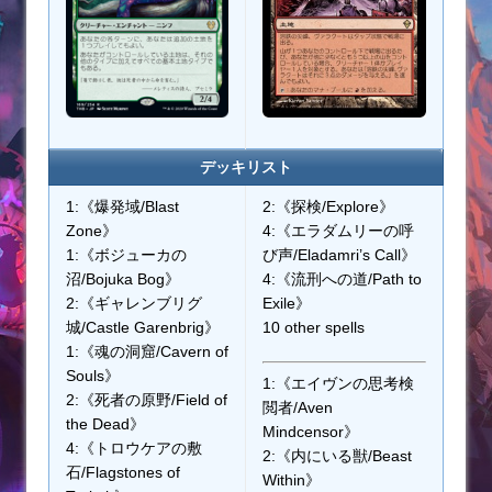
デッキリスト
1:《爆発域/Blast
2:《探検/Explore》
Zone》
4:《エラダムリーの呼
1:《ボジューカの
び声/Eladamri’s Call》
沼/Bojuka Bog》
4:《流刑への道/Path to
2:《ギャレンブリグ
Exile》
城/Castle Garenbrig》
10 other spells
1:《魂の洞窟/Cavern of
Souls》
1:《エイヴンの思考検
2:《死者の原野/Field of
閲者/Aven
the Dead》
Mindcensor》
4:《トロウケアの敷
2:《内にいる獣/Beast
石/Flagstones of
Within》