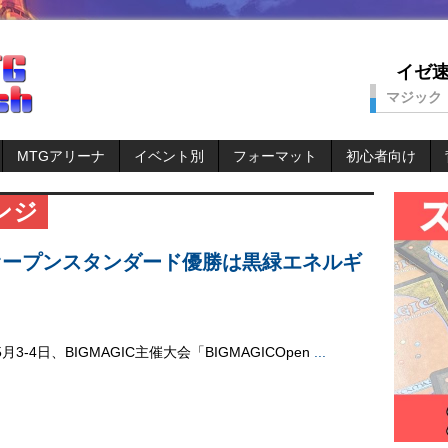
イゼ速。
マジック
MTGアリーナ
イベント別
フォーマット
初心者向け
ンジ
l.9：オープンスタンダード優勝は黒緑エネルギ
5月3-4日、BIGMAGIC主催大会「BIGMAGICOpen
...