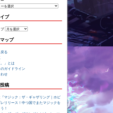
リー
イブ
イブ
マップ
に戻る
覧
速。」とは
トのガイドライン
合わせ
投稿
は『マジック：ザ・ギャザリング｜ホビ
プレリリース！中つ国でまたマジックを
よう！