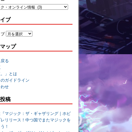
リー
イブ
イブ
マップ
に戻る
覧
速。」とは
トのガイドライン
合わせ
投稿
は『マジック：ザ・ギャザリング｜ホビ
プレリリース！中つ国でまたマジックを
よう！