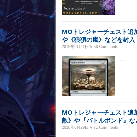
MOトレジャーチェスト追
や《狼狽の嵐》などを封入
2018年9月21日 // 56 Comments
...
MOトレジャーチェスト追
敵》や『バトルボンド』な
2018年6月29日 // 71 Comments