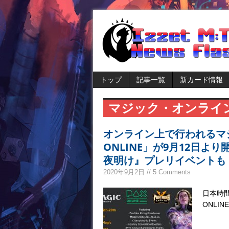
トップ
記事一覧
新カード情報
マジック・オンライ
オンライン上で行われるマジッ
ONLINE」が9月12日
夜明け』プレリイベントも
2020年9月2日 // 5 Comments
日本時間の
ONLI