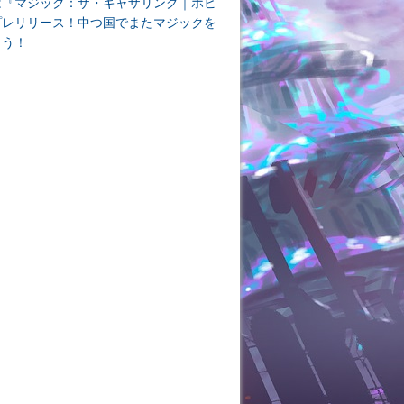
は『マジック：ザ・ギャザリング｜ホビ
プレリリース！中つ国でまたマジックを
よう！