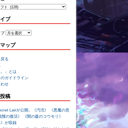
リー
イブ
イブ
マップ
に戻る
覧
速。」とは
トのガイドライン
合わせ
投稿
cret Lairが公開。《汚涜》 《悪魔の意
戦慄の復活》 《闇の森のコウモリ》
み》が収録