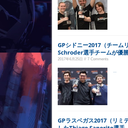
GPシドニー2017（チームリミ
Schroder選手チームが優
2017年6月25日 // 7 Comments
...
GPラスベガス2017（リ
したThiago Saporito選手