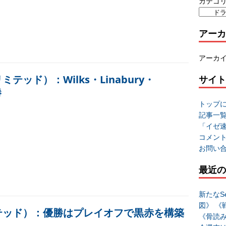
カテゴ
アーカ
アーカ
テッド）：Wilks・Linabury・
サイト
勝
トップ
記事一
「イゼ
コメン
お問い
最近の
新たなSe
図》 《
ミテッド）：優勝はプレイオフで黒赤を構築
《骨読