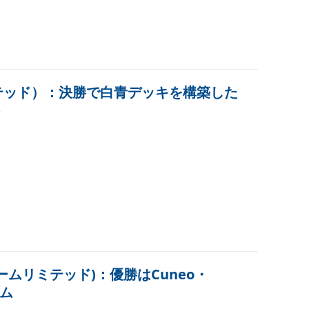
ミテッド）：決勝で白青デッキを構築した
チームリミテッド)：優勝はCuneo・
ーム