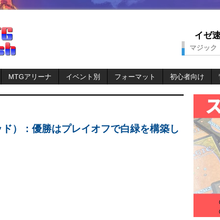
イゼ速。
マジック
MTGアリーナ
イベント別
フォーマット
初心者向け
テッド）：優勝はプレイオフで白緑を構築し