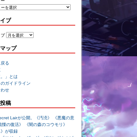
リー
イブ
イブ
マップ
に戻る
覧
速。」とは
トのガイドライン
合わせ
投稿
cret Lairが公開。《汚涜》 《悪魔の意
戦慄の復活》 《闇の森のコウモリ》
み》が収録