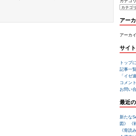
カテゴ
アーカ
アーカ
サイト
トップ
記事一
「イゼ
コメン
お問い
最近の
新たなSe
図》 《
《骨読