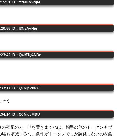
2:15:51 ID：YzNDA5NjM
:20:55 ID：I3NzAyNjg
2:23:42 ID：QwMTg4NDc
2:33:17 ID：Q2MjY2NzU
白そう
2:34:14 ID：Q0NjgyMDU
りの夜系のカードを置きまくれば、相手の他のトークンもブ
の場も壊滅するな。条件がトークンでしか誘発しないのが厳