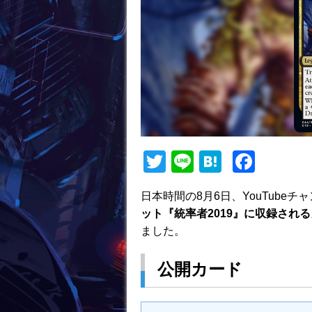
T
Li
H
F
w
n
at
a
日本時間の8月6日、YouTubeチャンネ
itt
e
e
c
ット『統率者2019』に収録されるカード、
er
n
e
ました。
a
b
公開カード
o
o