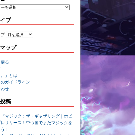
リー
イブ
イブ
マップ
に戻る
覧
速。」とは
トのガイドライン
合わせ
投稿
は『マジック：ザ・ギャザリング｜ホビ
プレリリース！中つ国でまたマジックを
よう！