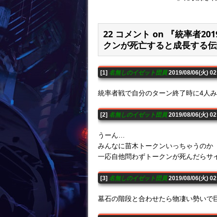
22 コメント on 『統率者
クンが死亡すると成長する伝
[1]
名無しのイゼット団員
2019/08/06(火) 0
統率者戦で自分のターン終了時に4人
[2]
名無しのイゼット団員
2019/08/06(火) 
うーん…
みんなに苗木トークンいっちゃうのか
一応自他問わずトークンが死んだらサ
[3]
名無しのイゼット団員
2019/08/06(火) 0
墓石の階段と合わせたら物凄い勢いで