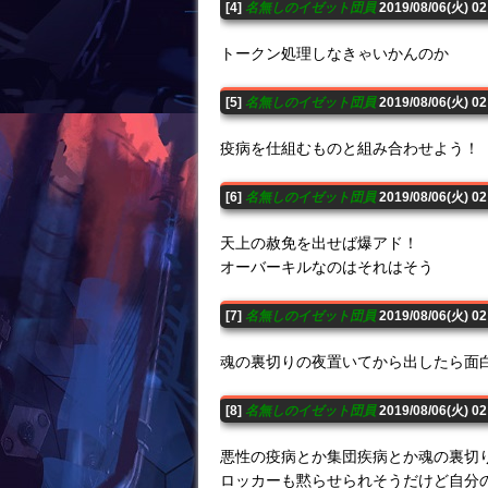
[4]
名無しのイゼット団員
2019/08/06(火) 0
トークン処理しなきゃいかんのか
[5]
名無しのイゼット団員
2019/08/06(火) 02
疫病を仕組むものと組み合わせよう！
[6]
名無しのイゼット団員
2019/08/06(火) 0
天上の赦免を出せば爆アド！
オーバーキルなのはそれはそう
[7]
名無しのイゼット団員
2019/08/06(火) 0
魂の裏切りの夜置いてから出したら面
[8]
名無しのイゼット団員
2019/08/06(火) 0
悪性の疫病とか集団疾病とか魂の裏切
ロッカーも黙らせられそうだけど自分