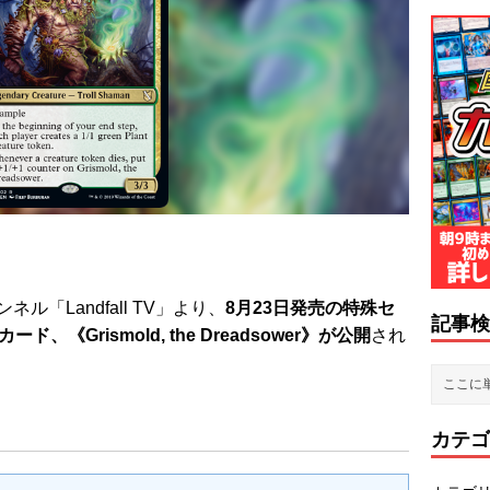
ル「Landfall TV」
より、
8月23日発売の特殊セ
記事検
《Grismold, the Dreadsower》
が公開
され
カテゴ