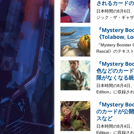
されるカードの
日本時間の8月6日
ジック・ザ・ギャザリ
『Mystery B
《Tolabow, 
『Mystery Booste
Rascal》のテキストが
『Mystery B
色などのカード
限がなくなる統
日本時間の8月4日、マジ
Edition』に収録さ
『Mystery B
のカードが公開
スなど
日本時間の8月4日、マジ
Edition』に収録さ