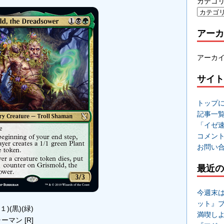
カテゴ
アーカ
アーカ
サイト
トップ
記事一
「イゼ
コメン
お問い
最近の
今週末
ット』
(１)(黒)(緑)
満喫し
マン [R]