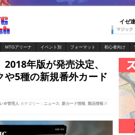
イゼ速。
マジック
MTGアリーナ
イベント別
フォーマット
初心者向け
2018年版が発売決定、
クや5種の新規番外カード
レ＠管理人
カテゴリー：
ニュース
,
新カード情報
,
製品情報
//