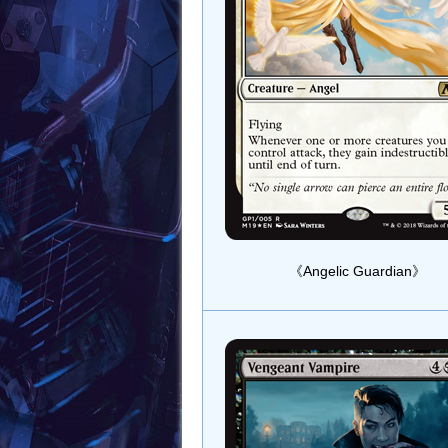
《Angelic Guardian》