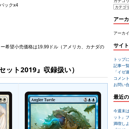
カテゴ
パックx4
アーカ
アーカ
サイト
ーカー希望小売価格は19.99ドル（アメリカ、カナダの
トップ
記事一
セット2019』収録扱い）
「イゼ
コメン
お問い
最近の
今週末
ット』
満喫し