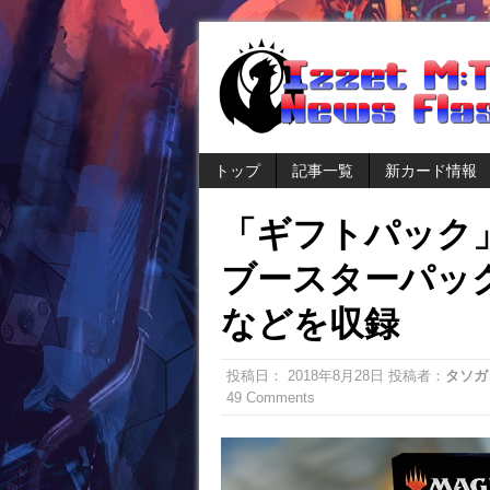
トップ
記事一覧
新カード情報
「ギフトパック」
ブースターパッ
などを収録
投稿日：
2018年8月28日
投稿者：
タソガ
49 Comments