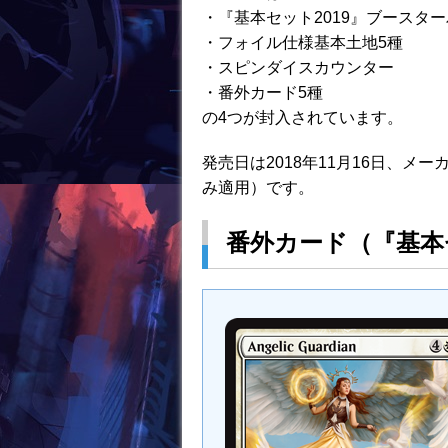
・『基本セット2019』ブースター
k
・フォイル仕様基本土地5種
・スピンダイスカウンター
・番外カード5種
の4つが封入されています。
発売日は2018年11月16日、メ
み適用）です。
番外カード（『基本