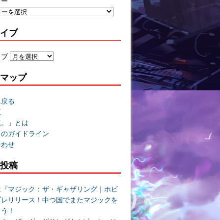
リー
イブ
イブ
マップ
に戻る
覧
速。」とは
トのガイドライン
合わせ
投稿
は『マジック：ザ・ギャザリング｜ホビ
プレリリース！中つ国でまたマジックを
よう！