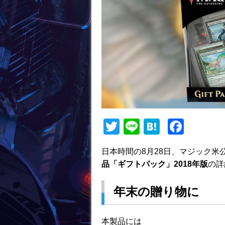
T
Li
H
F
w
n
at
a
日本時間の8月28日、マジック米
itt
e
e
c
品「ギフトパック」2018年版
の詳
er
n
e
a
b
年末の贈り物に
o
o
本製品には