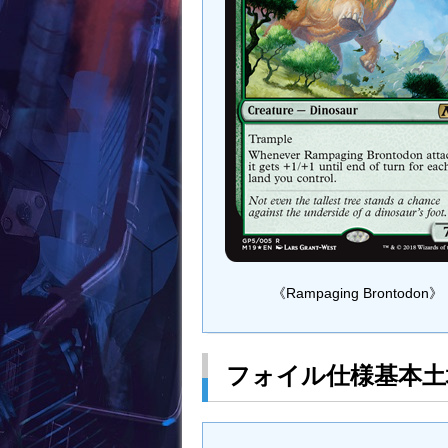
《Rampaging Brontodon》
フォイル仕様基本土