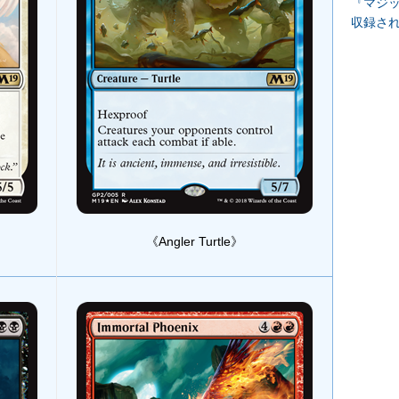
『マジッ
収録さ
《Angler Turtle》