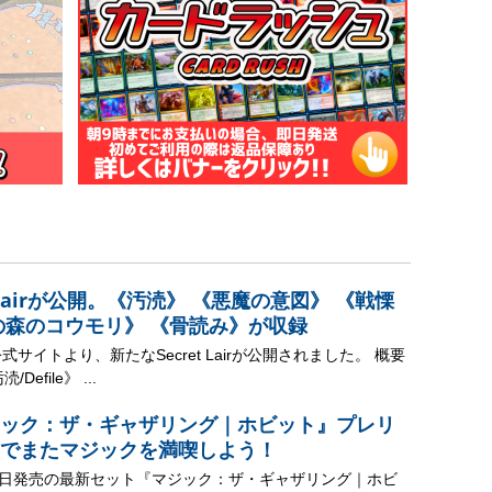
t Lairが公開。《汚涜》 《悪魔の意図》 《戦慄
の森のコウモリ》 《骨読み》が収録
式サイトより、新たなSecret Lairが公開されました。 概要
efile》 ...
ック：ザ・ギャザリング｜ホビット』プレリ
でまたマジックを満喫しよう！
14日発売の最新セット『マジック：ザ・ギャザリング｜ホビ