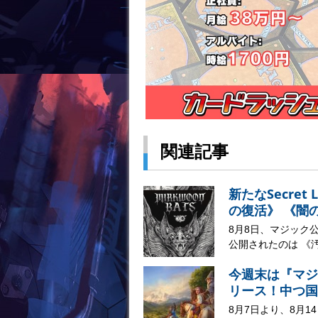
関連記事
新たなSecre
の復活》 《闇
8月8日、マジック公
公開されたのは 《汚涜/D
今週末は『マジ
リース！中つ国
8月7日より、8月