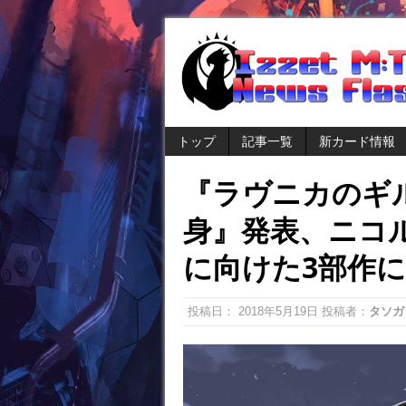
トップ
記事一覧
新カード情報
『ラヴニカのギ
身』発表、ニコ
に向けた3部作に
投稿日：
2018年5月19日
投稿者：
タソガ