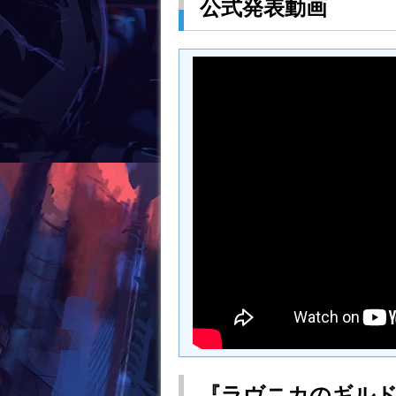
k
公式発表動画
『ラヴニカのギル