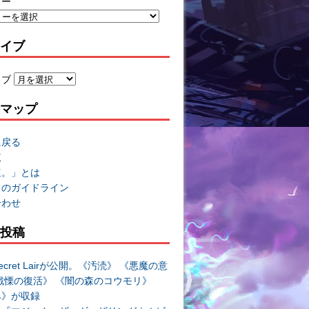
リー
イブ
イブ
マップ
に戻る
覧
速。」とは
トのガイドライン
合わせ
投稿
cret Lairが公開。《汚涜》 《悪魔の意
戦慄の復活》 《闇の森のコウモリ》
み》が収録