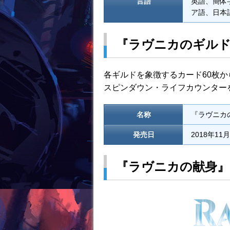
言語
英語、簡体
ア語、日本
『ラヴニカのギル
各ギルドを象徴するカード60枚
スピンダウン・ライフカウンター
名称
『ラヴニカ
発売日
2018年11
『ラヴニカの献身』