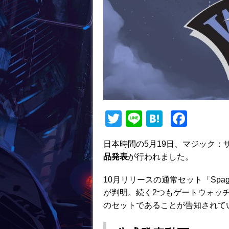
T
Li
H
F
w
n
at
a
日本時間の5月19日、マジック：
itt
e
e
c
品発表
が行われました。
er
n
e
a
b
10月リリースの通常セット「Spa
が判明。続く2つもゲートウォッ
o
のセットであることが告知されて
o