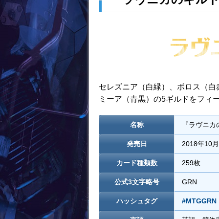
セレズニア（白緑）、ボロス（白
ミーア（青黒）の5ギルドをフィ
名称
『ラヴニカのギル
発売日
2018年10
カード種類数
259枚
公式3文字略号
GRN
ハッシュタグ
#MTGGRN