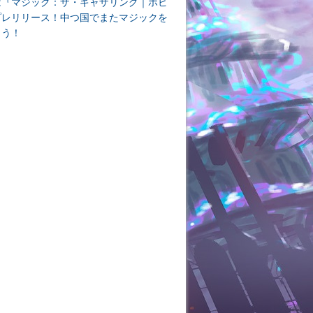
は『マジック：ザ・ギャザリング｜ホビ
プレリリース！中つ国でまたマジックを
よう！