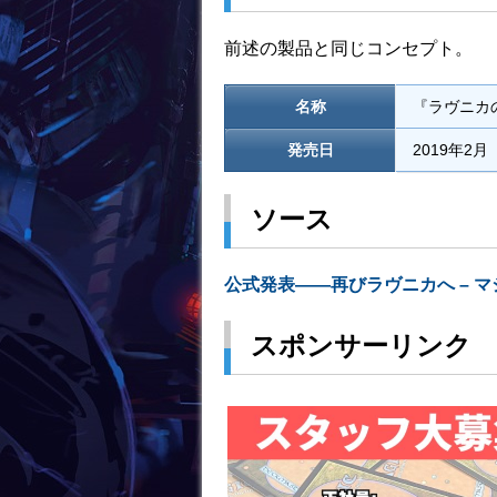
前述の製品と同じコンセプト。
名称
『ラヴニカ
発売日
2019年2
ソース
公式発表――再びラヴニカへ – 
スポンサーリンク