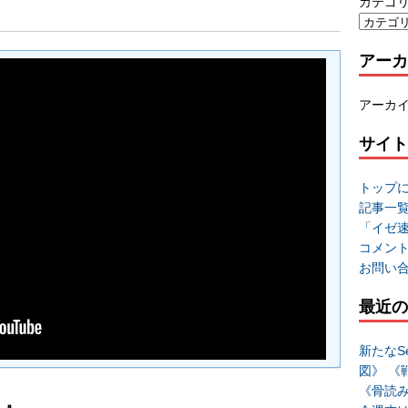
カテゴ
アーカ
アーカ
サイト
トップ
記事一
「イゼ
コメン
お問い
最近の
新たなSe
図》 《
《骨読
ド』