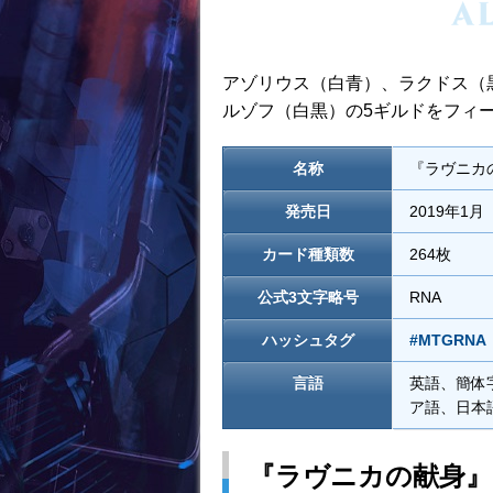
アゾリウス（白青）、ラクドス（
ルゾフ（白黒）の5ギルドをフィ
名称
『ラヴニカの献身
発売日
2019年1
カード種類数
264枚
公式3文字略号
RNA
ハッシュタグ
#MTGRNA
言語
英語、簡体
ア語、日本
『ラヴニカの献身