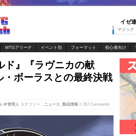
イゼ速。
マジック
MTGアリーナ
イベント別
フォーマット
初心者向け
ルド』『ラヴニカの献
ル・ボーラスとの最終決戦
レ＠管理人
カテゴリー：
ニュース
,
製品情報
// 257 Comments