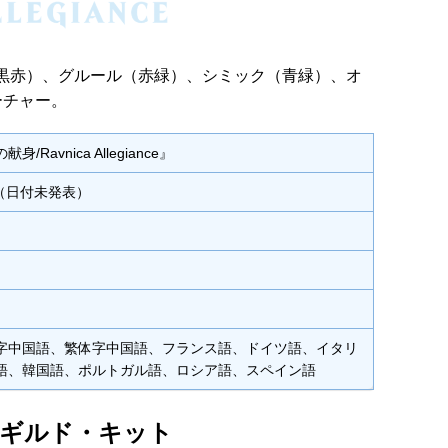
黒赤）、グルール（赤緑）、シミック（青緑）、オ
ーチャー。
/Ravnica Allegiance』
月（日付未発表）
字中国語、繁体字中国語、フランス語、ドイツ語、イタリ
語、韓国語、ポルトガル語、ロシア語、スペイン語
』ギルド・キット