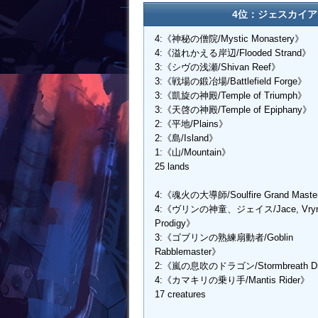
4位：ジェスカイアグロ
4:《神秘の僧院/Mystic Monastery》
4:《溢れかえる岸辺/Flooded Strand》
3:《シヴの浅瀬/Shivan Reef》
3:《戦場の鍛冶場/Battlefield Forge》
3:《凱旋の神殿/Temple of Triumph》
3:《天啓の神殿/Temple of Epiphany》
2:《平地/Plains》
2:《島/Island》
1:《山/Mountain》
25 lands
4:《魂火の大導師/Soulfire Grand Mast
4:《ヴリンの神童、ジェイス/Jace, Vryn
Prodigy》
3:《ゴブリンの熟練扇動者/Goblin
Rabblemaster》
2:《嵐の息吹のドラゴン/Stormbreath D
4:《カマキリの乗り手/Mantis Rider》
17 creatures