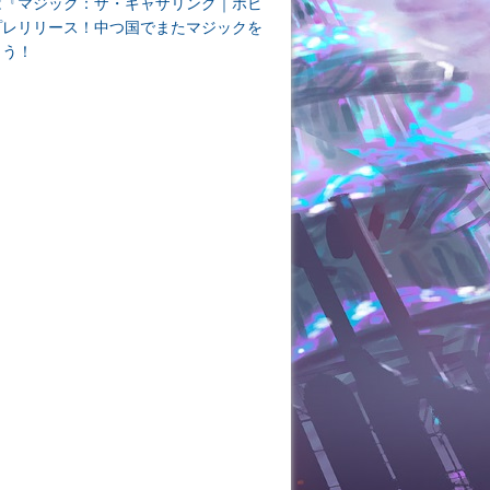
は『マジック：ザ・ギャザリング｜ホビ
プレリリース！中つ国でまたマジックを
よう！