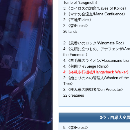
Tomb of Yawgmoth》
3:《コイロスの洞窟/Caves of Koilos》
1:《マナの合流点/Mana Confluence》
2:《平地/Plains》
2:《森/Forest》
26 lands
2:《風番いのロック/Wingmate Roc》
4:《先頭に立つもの、アナフェンザ/Anafe
the Foremost》
4:《羊毛鬣のライオン/Fleecemane Lio
4:《包囲サイ/Siege Rhino》
4:《搭載歩行機械/Hangarback Walker
2:《始まりの木の管理人/Warden of the F
Tree》
2:《棲み家の防御者/Den Protector》
22 creatures
3位：白緑大変異ア
8:《森/Forest》