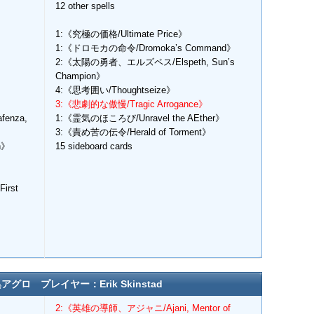
12 other spells
1:《究極の価格/Ultimate Price》
1:《ドロモカの命令/Dromoka’s Command》
2:《太陽の勇者、エルズペス/Elspeth, Sun’s
Champion》
4:《思考囲い/Thoughtseize》
3:《悲劇的な傲慢/Tragic Arrogance》
nza,
1:《霊気のほころび/Unravel the AEther》
3:《責め苦の伝令/Herald of Torment》
n》
15 sideboard cards
》
irst
グロ プレイヤー：Erik Skinstad
2:《英雄の導師、アジャニ/Ajani, Mentor of