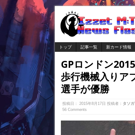
トップ
記事一覧
新カード情報
GPロンドン20
歩行機械入りアブザン
選手が優勝
投稿日：
2015年8月17日
投稿者：
タソガ
56 Comments