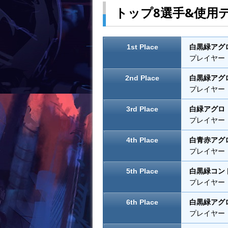
トップ8選手&使用
k
1st Place
白黒緑アグ
プレイヤー：Fab
2nd Place
白黒緑アグ
プレイヤー：M
3rd Place
白緑アグロ
プレイヤー：Er
4th Place
白青赤アグ
プレイヤー：Bi
5th Place
白黒緑コン
プレイヤー：Pi
6th Place
白黒緑アグ
プレイヤー：Ma