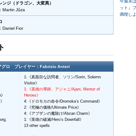
今週末
レンジ（ドラゴン、大変異）
ット』
rtin Jůza
満喫し
ロ
niel Fior
ト
ロ プレイヤー：Fabrizio Anteri
》
1:《真面目な訪問者、ソリン/Sorin, Solemn
Visitor》
1:《英雄の導師、アジャニ/Ajani, Mentor of
h》
Heroes》
s》
4:《ドロモカの命令/Dromoka’s Command》
2:《究極の価格/Ultimate Price》
4:《アブザンの魔除け/Abzan Charm》
rg,
1:《英雄の破滅/Hero’s Downfall》
13 other spells