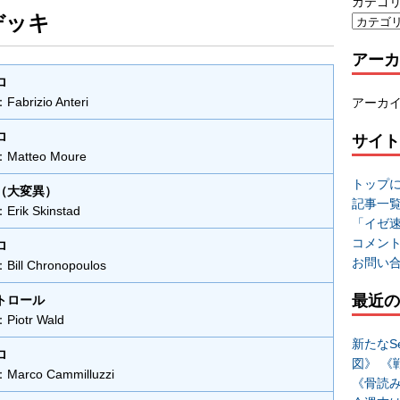
カテゴ
デッキ
アーカ
ロ
rizio Anteri
アーカ
サイト
ロ
atteo Moure
トップ
（大変異）
記事一
ik Skinstad
「イゼ
コメン
ロ
お問い
ll Chronopoulos
最近の
トロール
otr Wald
新たなSe
ロ
図》 《
rco Cammilluzzi
《骨読