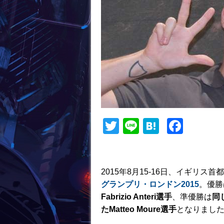
T
Li
H
F
w
n
at
a
itt
e
e
c
er
n
e
2015年8月15-16日、イギリ
グランプリ・ロンドン2015
。優勝
a
b
Fabrizio Anteri選手
、準優勝は
同
o
たMatteo Moure
選手
となりまし
o