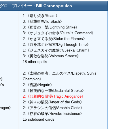
 プレイヤー：Bill Chronopoulos
1:《焙り焼き/Roast》
3:《乱撃斬/Wild Slash》
3:《稲妻の一撃/Lightning Strike》
3:《オジュタイの命令/Ojutai’s Command》
2:《かき立てる炎/Stoke the Flames》
2:《時を越えた探索/Dig Through Time》
1:《ジェスカイの魔除け/Jeskai Charm》
3:《勇敢な姿勢/Valorous Stance》
18 other spells
2:《太陽の勇者、エルズペス/Elspeth, Sun’s
er》
Champion》
’s
2:《否認/Negate》
3:《軽蔑的な一撃/Disdainful Stroke》
2:《悲劇的な傲慢/Tragic Arrogance》
2:《神々の憤怒/Anger of the Gods》
ragon》
2:《アラシンの僧侶/Arashin Cleric》
2:《存在の破棄/Revoke Existence》
15 sideboard cards