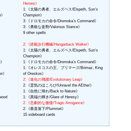
Heroes》
1:《太陽の勇者、エルズペス/Elspeth, Sun’s
h》
Champion》
3:《ドロモカの命令/Dromoka’s Command》
3:《勇敢な姿勢/Valorous Stance》
9 other spells
2:《搭載歩行機械/Hangarback Walker》
1:《太陽の勇者、エルズペス/Elspeth, Sun’s
Champion》
n》
1:《ドロモカの命令/Dromoka’s Command》
1:《オレスコスの王、ブリマーズ/Brimaz, King
er》
of Oreskos》
f
2:《進化の飛躍/Evolutionary Leap》
2:《霊気のほころび/Unravel the AEther》
》
1:《自然に帰れ/Back to Nature》
ood
1:《異端の輝き/Glare of Heresy》
2:《悲劇的な傲慢/Tragic Arrogance》
2:《垂直落下/Plummet》
15 sideboard cards