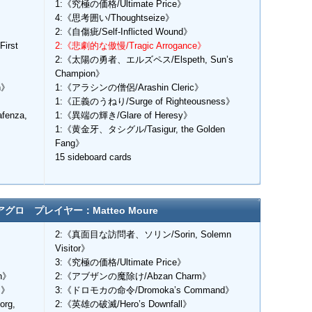
1:《究極の価格/Ultimate Price》
4:《思考囲い/Thoughtseize》
2:《自傷疵/Self-Inflicted Wound》
irst
2:《悲劇的な傲慢/Tragic Arrogance》
2:《太陽の勇者、エルズペス/Elspeth, Sun’s
》
Champion》
n》
1:《アラシンの僧侶/Arashin Cleric》
1:《正義のうねり/Surge of Righteousness》
nza,
1:《異端の輝き/Glare of Heresy》
1:《黄金牙、タシグル/Tasigur, the Golden
Fang》
15 sideboard cards
グロ プレイヤー：Matteo Moure
》
2:《真面目な訪問者、ソリン/Sorin, Solemn
Visitor》
3:《究極の価格/Ultimate Price》
h》
2:《アブザンの魔除け/Abzan Charm》
s》
3:《ドロモカの命令/Dromoka’s Command》
rg,
2:《英雄の破滅/Hero’s Downfall》