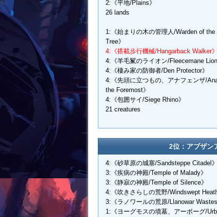
2:《平地/Plains》
26 lands
1:《始まりの木の管理人/Warden of the F
Tree》
4:《搭載歩行機械/Hangarback Walker
4:《羊毛鬣のライオン/Fleecemane Lio
4:《棲み家の防御者/Den Protector》
4:《先頭に立つもの、アナフェンザ/Anafe
the Foremost》
4:《包囲サイ/Siege Rhino》
21 creatures
2位：アブザンア
4:《砂草原の城塞/Sandsteppe Citadel
3:《疾病の神殿/Temple of Malady》
3:《静寂の神殿/Temple of Silence》
4:《吹きさらしの荒野/Windswept Heat
3:《ラノワールの荒原/Llanowar Waste
1:《ヨーグモスの墳墓、アーボーグ/Urbo