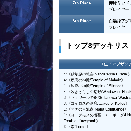
7th Place
赤緑ミッド
プレイヤー：Ma
8th Place
白黒緑アグ
プレイヤー：Da
トップ8デッキリス
1位：アブザンアグ
4:《砂草原の城塞/Sandsteppe Citadel
4:《疾病の神殿/Temple of Malady》
1:《静寂の神殿/Temple of Silence》
4:《吹きさらしの荒野/Windswept Heat
3:《ラノワールの荒原/Llanowar Waste
3:《コイロスの洞窟/Caves of Koilos》
1:《マナの合流点/Mana Confluence》
1:《ヨーグモスの墳墓、アーボーグ/Urbo
Tomb of Yawgmoth》
3:《森/Forest》