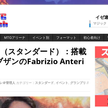
イゼ速。
マジック
MTGアリーナ
イベント別
フォーマット
初心者向け
15（スタンダード）：搭載
のFabrizio Anteri
レ＠管理人
カテゴリー：
スタンダード
,
イベント
,
グランプリ
//