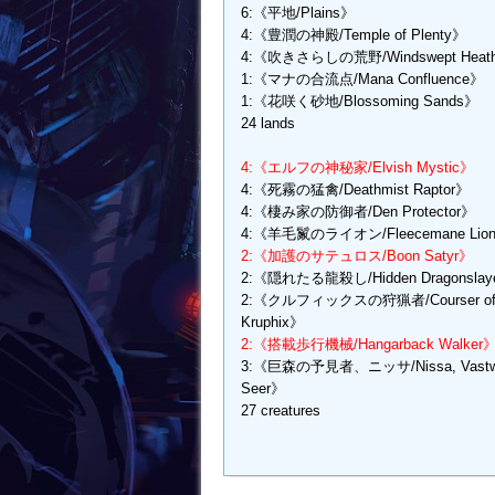
6:《平地/Plains》
4:《豊潤の神殿/Temple of Plenty》
4:《吹きさらしの荒野/Windswept Heat
1:《マナの合流点/Mana Confluence》
1:《花咲く砂地/Blossoming Sands》
24 lands
4:《エルフの神秘家/Elvish Mystic》
4:《死霧の猛禽/Deathmist Raptor》
4:《棲み家の防御者/Den Protector》
4:《羊毛鬣のライオン/Fleecemane Lio
2:《加護のサテュロス/Boon Satyr》
2:《隠れたる龍殺し/Hidden Dragonslay
2:《クルフィックスの狩猟者/Courser o
Kruphix》
2:《搭載歩行機械/Hangarback Walker
3:《巨森の予見者、ニッサ/Nissa, Vastw
Seer》
27 creatures