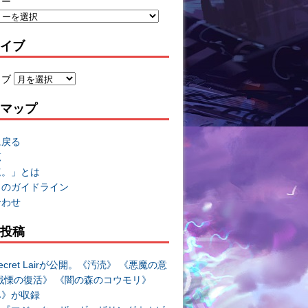
リー
イブ
イブ
マップ
に戻る
覧
速。」とは
トのガイドライン
合わせ
投稿
cret Lairが公開。《汚涜》 《悪魔の意
戦慄の復活》 《闇の森のコウモリ》
み》が収録