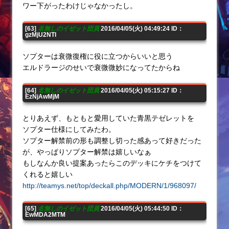
ワー下がったわけじゃなかったし。
[63]
名無しのイゼット団員
2016/04/05(火) 04:49:24 ID：
gzMjU2NTI
ソプターは衰微復権に役に立つからいいと思う
エルドラージのせいで衰微微妙になってたからね
[64]
名無しのイゼット団員
2016/04/05(火) 05:15:27 ID：
EzNjAwMjM
とりあえず、もともと愛用していた青黒テゼレットを
ソプター仕様にしてみたわ。
ソプター解禁前の形も調整し切った感あって好きだった
が、やっぱりソプター解禁は嬉しいなぁ
もしなんか良い提案あったらこのデッキにケチをつけて
くれると嬉しい
http://teamys.net/top/deckall.php/MODERN/1/968097/
[65]
名無しのイゼット団員
2016/04/05(火) 05:44:50 ID：
EwMDA2MTM