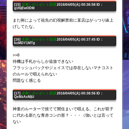
[15]
名無しのイゼット団員
2016/04/05(火) 00:36:58 ID：
g1NjEwODM
また例によって祖先の幻視解禁前に某店はがっつり値上
げしてたな。
[16]
名無しのイゼット団員
2016/04/05(火) 00:37:45 ID：
kxMDY1MTg
>>8
待機は手札からしか追放できない
フラッシュバックやジェイスでは存在しないマナコスト
のルールで唱えられない
問題なく感じる
[17]
名無しのイゼット団員
2016/04/05(火) 00:38:56 ID：
QxMzAxMjU
神童のルーターで捨てて闇住まいで唱える。これが双子
に代わる新たな青赤コンの形？・・・（強いとは言って
ない