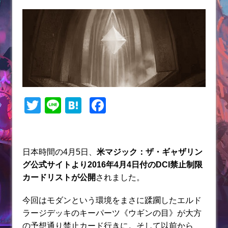
T
Li
H
F
w
n
at
a
itt
e
e
c
er
n
e
日本時間の4月5日、
米マジック：ザ・ギャザリン
グ公式サイトより2016年4月4日付のDCI禁止制限
a
b
カードリストが公開
されました。
o
o
今回はモダンという環境をまさに蹂躙したエルド
ラージデッキのキーパーツ《ウギンの目》が大方
k
の予想通り禁止カード行きに。そして以前から