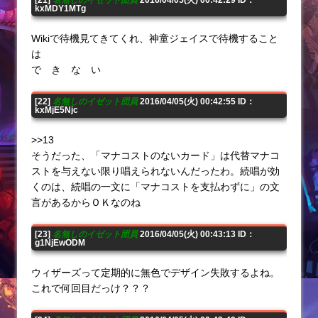
kxMDY1MTg
Wikiで待機見てきてくれ、神童ジェイスで待機すること
は
で き な い
[22]
名無しのイゼット団員
2016/04/05(火) 00:42:55 ID：
kxMjE5Njc
>>13
そうだった、「マナコストのないカード」は代替マナコ
ストを与えない限り唱えられないんだったわ。続唱が効
くのは、続唱の一文に「マナコストを支払わずに」の文
言があるからＯＫなのね
[23]
名無しのイゼット団員
2016/04/05(火) 00:43:13 ID：
g1NjEwODM
ウィザーズって定期的に無色でデザイン失敗するよね。
これで何回目だっけ？？？