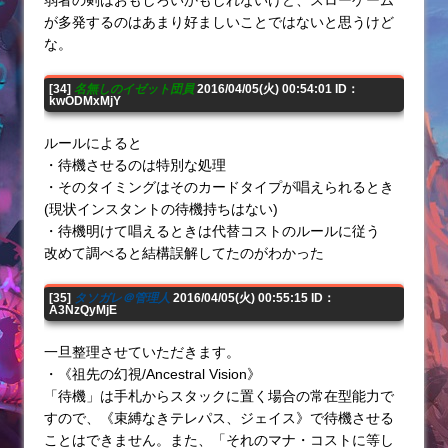
が多発するのはあまり好ましいことではないと思うけど
な。
[34]
名無しのイゼット団員
2016/04/05(火) 00:54:01 ID：
kwODMxMjY
ルールによると
・待機させるのは特別な処理
・そのタイミングはそのカードタイプが唱えられるとき
(現状インスタントの待機持ちはない)
・待機明けて唱えるときは代替コストのルールに従う
改めて調べると結構誤解してたのがわかった
[35]
タソガレ＠管理人
2016/04/05(火) 00:55:15 ID：
A3NzQyMjE
一旦整理させていただきます。
・《祖先の幻視/Ancestral Vision》
「待機」は手札からスタックに置く場合の常在型能力で
すので、《束縛なきテレパス、ジェイス》で待機させる
ことはできません。また、「それのマナ・コストに等し