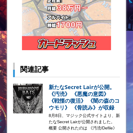
関連記事
新たなSecret Lairが公開。
《汚涜》 《悪魔の意図》
《戦慄の復活》 《闇の森のコ
ウモリ》 《骨読み》が収録
8月8日、マジック公式サイトより、新
たなSecret Lairが公開されました。
概要 公開されたのは 《汚涜/Defile》