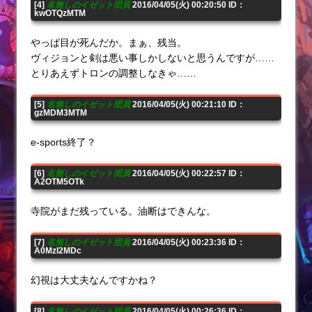
[4]
名無しのイゼット団員
2016/04/05(火) 00:20:50 ID：
kwOTQzMTM
やっぱ目が死んだか。まぁ、残当。
ヴィジョンと剣は悪い事しかしないと思うんですが……
とりあえずトロンの調整しなきゃ……
[5]
名無しのイゼット団員
2016/04/05(火) 00:21:10 ID：
gzMDM3MTM
e-sports終了？
[6]
名無しのイゼット団員
2016/04/05(火) 00:22:57 ID：
A2OTM5OTk
寺院がまだ残っている。油断はできんな。
[7]
名無しのイゼット団員
2016/04/05(火) 00:23:36 ID：
A0MzI2MDc
幻視は大丈夫なんですかね？
[8]
名無しのイゼット団員
2016/04/05(火) 00:26:36 ID：