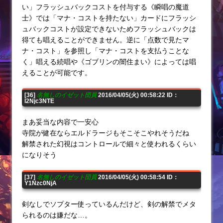
い」フラッシュバックコストを付与する《瞬唱の魔道
士》では「マナ・コストを持たない」カードにフラッシ
ュバックコストが設定できないためフラッシュバックは
得ても唱えることができません。逆に「点数で見たマ
ナ・コスト」を参照し「マナ・コストを支払うことな
く」唱える続唱や《ゴブリンの闇住まい》によっては唱
えることが可能です。
[36]
名無しのイゼット団員
2016/04/05(火) 00:58:22 ID：
I2Njc3NTE
まあ妥当な内容で一安心
寺院が健在ならエルドラージもそこそこやれそうだね
解禁された幻視はコントロールで細々と使われるくらい
になりそう
[37]
名無しのイゼット団員
2016/04/05(火) 00:58:54 ID：
Y1Nzc0NjA
剣なしでソプター使っているんだけど、剣の解禁でメタ
られるのは嫌だな…。