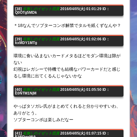
[38]
名無しのイゼット団員
2016/04/05(火) 01:01:29 ID：
Q0OTg5MDk
＊18なんでソプターコンボ解禁でタルモ紙くずなんや？
[39]
名無しのイゼット団員
2016/04/05(火) 01:02:06 ID：
kxMDY1MTg
環境に食い込まないカードメタるほどモダン環境は隙が
ない
幻視はレガシーで待機でも結構なパワーカードだと感じ
るし環境に出てくるんじゃないかな
[40]
名無しのイゼット団員
2016/04/05(火) 01:05:50 ID：
E0NTM1NjM
やっぱタソガレ氏がまとめてくれると分かりやすいわ、
ありがとう。
ソプターコンボは楽しみだなー
[41]
名無しのイゼット団員
2016/04/05(火) 01:07:15 ID：
E3NDgxMjA