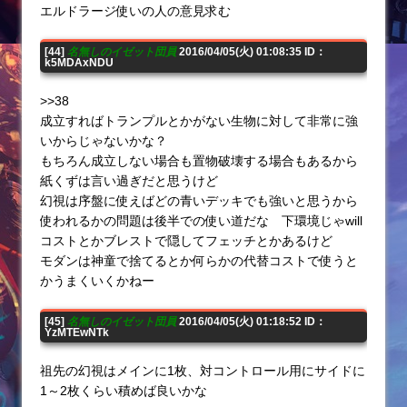
エルドラージ使いの人の意見求む
[44]
名無しのイゼット団員
2016/04/05(火) 01:08:35 ID：
k5MDAxNDU
>>38
成立すればトランプルとかがない生物に対して非常に強
いからじゃないかな？
もちろん成立しない場合も置物破壊する場合もあるから
紙くずは言い過ぎだと思うけど
幻視は序盤に使えばどの青いデッキでも強いと思うから
使われるかの問題は後半での使い道だな 下環境じゃwill
コストとかブレストで隠してフェッチとかあるけど
モダンは神童で捨てるとか何らかの代替コストで使うと
かうまくいくかねー
[45]
名無しのイゼット団員
2016/04/05(火) 01:18:52 ID：
YzMTEwNTk
祖先の幻視はメインに1枚、対コントロール用にサイドに
1～2枚くらい積めば良いかな