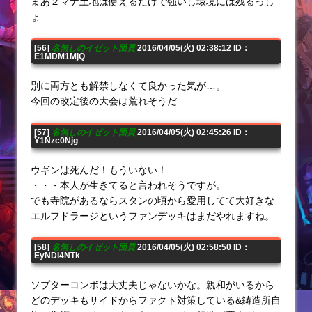
まあ２マナ土地は使えるだけで強いし環境には残るっし
ょ
[56]
名無しのイゼット団員
2016/04/05(火) 02:38:12 ID：
E1MDM1MjQ
別に両方とも解禁しなくて良かった気が…。
今回の改定後の大会は荒れそうだ…
[57]
名無しのイゼット団員
2016/04/05(火) 02:45:26 ID：
Y1Nzc0Njg
ウギンは死んだ！もういない！
・・・本人が生きてると言われそうですが。
でも寺院があるならスタンの頃から愛用してて大好きな
エルフドラージというファンデッキはまだやれますね。
[58]
名無しのイゼット団員
2016/04/05(火) 02:58:50 ID：
EyNDI4NTk
ソプターコンボは大丈夫じゃないかな。親和がいるから
どのデッキもサイドからファクト対策している&鋳造所自