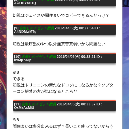
AwODY4OTQ
幻視はジェイスや闇住まいでコピーできるんだっけ？
[9]
名無しのイゼット団員
2016/04/05(火) 00:27:54 ID：
A4NDMwMTg
幻視は最序盤のやつ以外無茶苦茶弱いから問題ない
[10]
名無しのイゼット団員
2016/04/05(火) 00:33:21 ID：
kxMjE5Njc
※8
できる
幻視はトリココンの新たなドロソに…なるかな？ソプタ
ーコン解禁の方が気になるところだ
[11]
名無しのイゼット団員
2016/04/05(火) 00:33:37 ID：
QxMzAxMjU
※8
闇住まいは多分出来るはず？長いこと使ってないからう