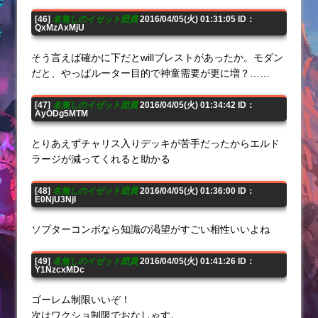
[46]
名無しのイゼット団員
2016/04/05(火) 01:31:05 ID：
QxMzAxMjU
そう言えば確かに下だとwillブレストがあったか。モダン
だと、やっぱルーター目的で神童需要が更に増？……
[47]
名無しのイゼット団員
2016/04/05(火) 01:34:42 ID：
AyODg5MTM
とりあえずチャリス入りデッキが苦手だったからエルド
ラージが減ってくれると助かる
[48]
名無しのイゼット団員
2016/04/05(火) 01:36:00 ID：
E0NjU3NjI
ソプターコンボなら知識の渇望がすごい相性いいよね
[49]
名無しのイゼット団員
2016/04/05(火) 01:41:26 ID：
Y1NzcxMDc
ゴーレム制限いいぞ！
次はワクショ制限でおなしゃす。