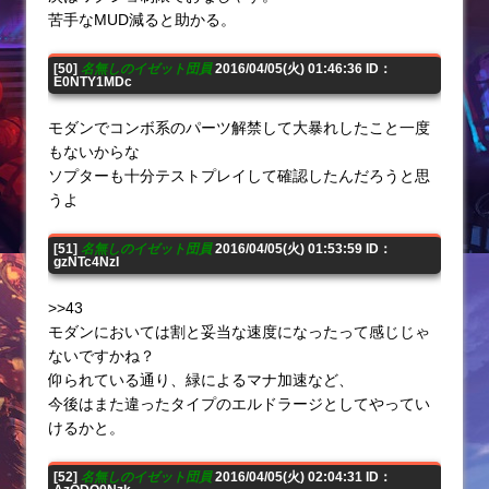
苦手なMUD減ると助かる。
[50]
名無しのイゼット団員
2016/04/05(火) 01:46:36 ID：
E0NTY1MDc
モダンでコンボ系のパーツ解禁して大暴れしたこと一度
もないからな
ソプターも十分テストプレイして確認したんだろうと思
うよ
[51]
名無しのイゼット団員
2016/04/05(火) 01:53:59 ID：
gzNTc4NzI
>>43
モダンにおいては割と妥当な速度になったって感じじゃ
ないですかね？
仰られている通り、緑によるマナ加速など、
今後はまた違ったタイプのエルドラージとしてやってい
けるかと。
[52]
名無しのイゼット団員
2016/04/05(火) 02:04:31 ID：