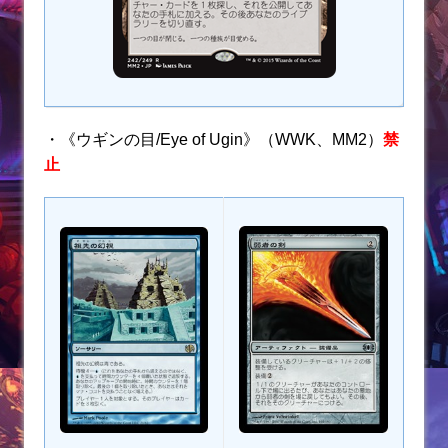
・《ウギンの目/Eye of Ugin》（WWK、MM2）
禁
止