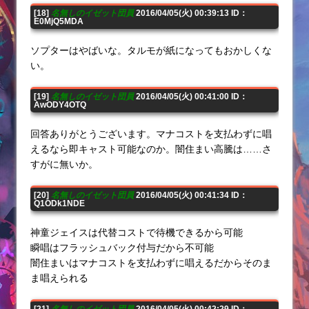
[18]
名無しのイゼット団員
2016/04/05(火) 00:39:13 ID：
E0MjQ5MDA
ソプターはやばいな。タルモが紙になってもおかしくな
い。
[19]
名無しのイゼット団員
2016/04/05(火) 00:41:00 ID：
AwODY4OTQ
回答ありがとうございます。マナコストを支払わずに唱
えるなら即キャスト可能なのか。闇住まい高騰は……さ
すがに無いか。
[20]
名無しのイゼット団員
2016/04/05(火) 00:41:34 ID：
Q1ODk1NDE
神童ジェイスは代替コストで待機できるから可能
瞬唱はフラッシュバック付与だから不可能
闇住まいはマナコストを支払わずに唱えるだからそのま
ま唱えられる
[21]
名無しのイゼット団員
2016/04/05(火) 00:42:29 ID：