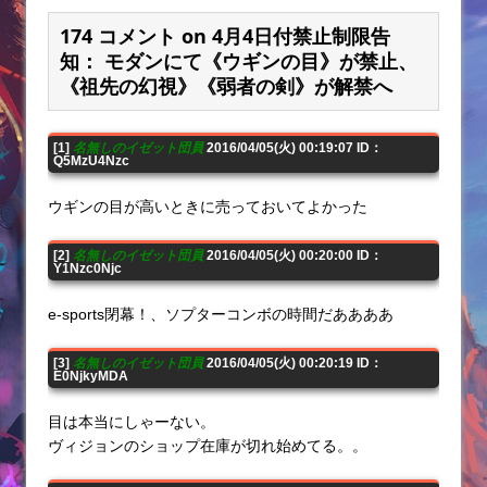
174 コメント on 4月4日付禁止制限告
知： モダンにて《ウギンの目》が禁止、
《祖先の幻視》《弱者の剣》が解禁へ
[1]
名無しのイゼット団員
2016/04/05(火) 00:19:07 ID：
Q5MzU4Nzc
ウギンの目が高いときに売っておいてよかった
[2]
名無しのイゼット団員
2016/04/05(火) 00:20:00 ID：
Y1Nzc0Njc
e-sports閉幕！、ソプターコンボの時間だああああ
[3]
名無しのイゼット団員
2016/04/05(火) 00:20:19 ID：
E0NjkyMDA
目は本当にしゃーない。
ヴィジョンのショップ在庫が切れ始めてる。。