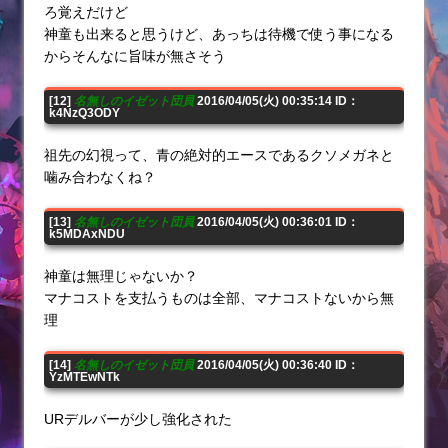
ろ覚えだけど
神童も出来ると思うけど、あっちは待機で使う事になる
からそんなに旨味が無さそう
[12]
名無しのイゼット団員
2016/04/05(火) 00:35:14 ID：
k4NzQ3ODY
祖先の幻視って、青の絶対的エースであるクソメガネと
噛み合わなくね？
[13]
名無しのイゼット団員
2016/04/05(火) 00:36:01 ID：
k5MDAxNDU
神童は無理じゃないか？
マナコストを支払うものは全部、マナコストないから無
理
[14]
名無しのイゼット団員
2016/04/05(火) 00:36:40 ID：
YzMTEwNTk
URデルバーが少し強化された