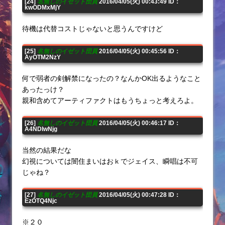
[24]
名無しのイゼット団員
2016/04/05(火) 00:43:49 ID：
kwODMxMjY
待機は代替コストじゃないと思うんですけど
[25]
名無しのイゼット団員
2016/04/05(火) 00:45:56 ID：
AyOTM2NzY
何で弱者の剣解禁になったの？なんかOK出るようなこと
あったっけ？
親和含めてアーティファクトはもうちょっと考えろよ。
[26]
名無しのイゼット団員
2016/04/05(火) 00:46:17 ID：
A4NDIwNjg
当然の結果だな
幻視については闇住まいはおｋでジェイス、瞬唱は不可
じゃね？
[27]
名無しのイゼット団員
2016/04/05(火) 00:47:28 ID：
EzOTQ4Njc
※２０