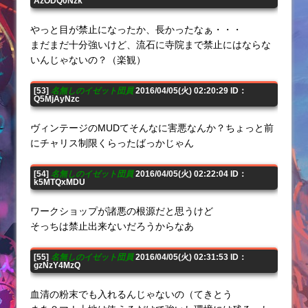
AzODQ0Nzk
やっと目が禁止になったか、長かったなぁ・・・
まだまだ十分強いけど、流石に寺院まで禁止にはならな
いんじゃないの？（楽観）
[53]
名無しのイゼット団員
2016/04/05(火) 02:20:29 ID：
Q5MjAyNzc
ヴィンテージのMUDてそんなに害悪なんか？ちょっと前
にチャリス制限くらったばっかじゃん
[54]
名無しのイゼット団員
2016/04/05(火) 02:22:04 ID：
k5MTQxMDU
ワークショップが諸悪の根源だと思うけど
そっちは禁止出来ないだろうからなあ
[55]
名無しのイゼット団員
2016/04/05(火) 02:31:53 ID：
gzNzY4MzQ
血清の粉末でも入れるんじゃないの（てきとう