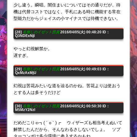
少し違う。瞬唱、闇住まいについてはその通りだが、待
機は代替コストではなく、手札にある時に機能する常在
型能力だからジェイスの小マイナスでは待機できない。
[28]
名無しのイゼット団員
2016/04/05(火) 00:48:20 ID：
Q3NDExNjI
やっと幻視解禁か。
遅すぎ。
[29]
名無しのイゼット団員
2016/04/05(火) 00:49:03 ID：
QxMzAxMjU
幻視は苦花みたいな道を辿るのかね。苦花よりは使おう
とする人は多そうだけど
[30]
名無しのイゼット団員
2016/04/05(火) 00:50:30 ID：
M5MzY2NzI
だめだこりゃ┓( ´ o ` )┏ ウィザーズも相当考えぬいて
解禁したんだから、そんなわるさしないでしょ。 ソプ
ターコンボは多少環境に参入するかもね。