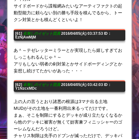
サイドボードから諜報網みたいなアーティファクトの起
動型能力に頼らない別の勝ち手段を積んでるから、トー
クン対策とかも積んどくといいよ！
[61]
名無しのイゼット団員
2016/04/05(火) 03:37:53 ID：
EzNjAwMjM
あ＾～テゼレッターミラーとか実現したら嬉しすぎてお
しっこもれるんじゃ＾～
アリもしない弱者の剣対策とかサイドボーディングとか
妄想し続けてたかいがあった・・・
[62]
名無しのイゼット団員
2016/04/05(火) 03:42:03 ID：
Y1NzcxMDc
上の人の言うとおり諸悪の根源は3マナ出る土地
MUDがその土地を一番利用出来るってだけです。
まぁ、そこを制限にするとデッキが成り立たなくなるか
ら他のデッキに被害が無くて妨害兼フィニッシャーのゴ
ーレムなんだろうけど。
チャリス制限は先手のドブンが減っただけで、デッキパ