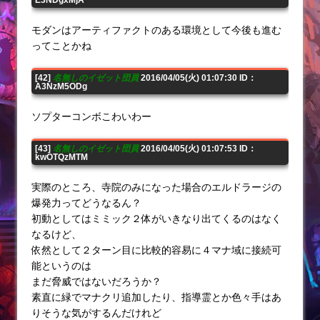
モダンはアーティファクトのある環境として今後も進む
ってことかね
[42]
名無しのイゼット団員
2016/04/05(火) 01:07:30 ID：
A3NzM5ODg
ソプターコンボこわいわー
[43]
名無しのイゼット団員
2016/04/05(火) 01:07:53 ID：
kwOTQzMTM
実際のところ、寺院のみになった場合のエルドラージの
爆発力ってどうなるん？
初動としてはミミック２体がいきなり出てくるのはなく
なるけど、
依然として２ターン目に比較的容易に４マナ域に接続可
能というのは
まだ脅威ではないだろうか？
素直に緑でマナクリ追加したり、指導霊とか色々手はあ
りそうな気がするんだけれど