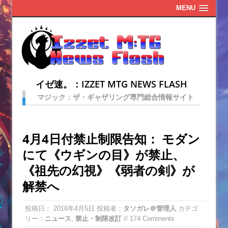
MENU
イゼ速。：IZZET MTG NEWS FLASH
マジック：ザ・ギャザリング専門総合情報サイト
4月4日付禁止制限告知： モダン
にて《ウギンの目》が禁止、
《祖先の幻視》《弱者の剣》が
解禁へ
投稿日：
2016年4月5日
投稿者：
タソガレ＠管理人
カテゴ
リー：
ニュース
,
禁止・制限改訂
// 174 Comments