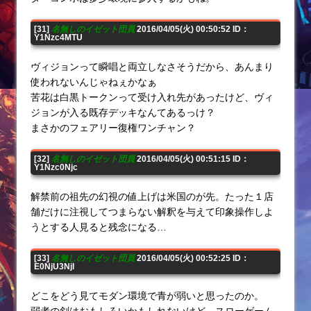
[31]
名無しのイゼット団員
2016/04/05(火) 00:50:52 ID：
Y1Nzc4MTU
ヴィジョンって瞬唱と両立しなさそうだから、あんまり
使われないんじゃねぇかなぁ
苦花は白黒トークンって受け入れ先があったけど、ヴィ
ジョンが入る既存デッキなんてあるっけ？
まさかのフェアリー復権ワンチャン？
[32]
名無しのイゼット団員
2016/04/05(火) 00:51:15 ID：
Y1Nzc0Njc
解禁前の祖先の幻視の値上げは米国のが先。たった１店
舗だけに注視してつまらない解釈を与えて印象操作しよ
うとする人見ると残念になる…
[33]
名無しのイゼット団員
2016/04/05(火) 00:52:25 ID：
E0NjU3NjI
どこをどう見てモダン環境で青が弱いと思ったのか。
弱者の剣はおもしろいかもしれないけど、スローゲーム