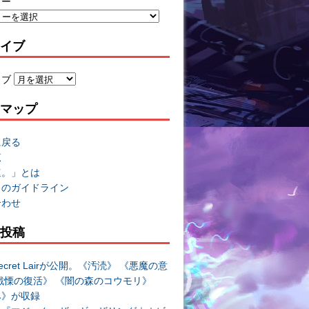
リー
イブ
イブ
マップ
に戻る
覧
速。」とは
トのガイドライン
合わせ
投稿
cret Lairが公開。《汚涜》 《悪魔の意
戦慄の復活》 《闇の森のコウモリ》
み》が収録