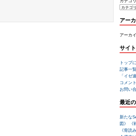
カテゴ
アーカ
アーカ
サイト
トップ
記事一
「イゼ
コメン
お問い
最近の
新たなSe
図》 《
《骨読