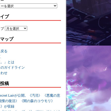
リー
イブ
イブ
マップ
に戻る
覧
速。」とは
トのガイドライン
合わせ
投稿
cret Lairが公開。《汚涜》 《悪魔の意
戦慄の復活》 《闇の森のコウモリ》
み》が収録