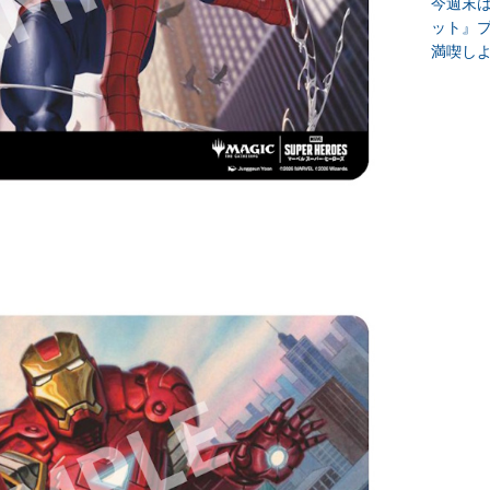
今週末
ット』
満喫し