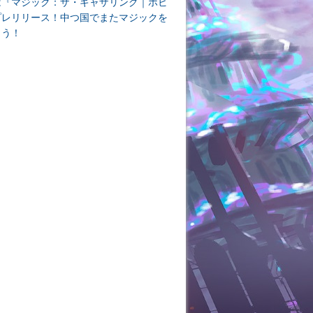
は『マジック：ザ・ギャザリング｜ホビ
プレリリース！中つ国でまたマジックを
よう！