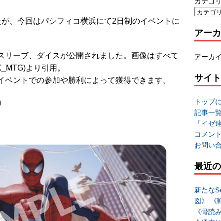
カテゴ
たが、今回はパシフィコ横浜にて2日制のイベントに
アーカ
スリーブ、ダイスが公開されました。画像はすべて
アーカ
X_MTG)より引用。
サイト
イベントでの参加や勝利によって獲得できます。
トップ
）
記事一
「イゼ
コメン
お問い
最近の
新たなSe
図》 《
《骨読