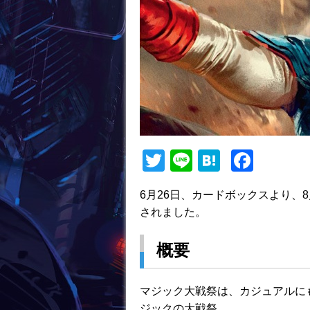
T
Li
H
F
w
n
at
a
6月26日、カードボックスより、
itt
e
e
c
されました。
er
n
e
a
b
概要
o
o
マジック大戦祭は、カジュアルに
ジックの大戦祭。