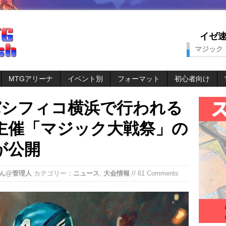
イゼ速。
マジック
MTGアリーナ
イベント別
フォーマット
初心者向け
パシフィコ横浜で行われる
主催「マジック大戦祭」の
が公開
ん@管理人
カテゴリー：
ニュース
,
大会情報
// 61 Comments