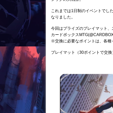
k
これまでは1日制のイベントでし
なりました。
今回はプライズのプレイマット、
カードボックスMTG(@CARDBO
※交換に必要なポイントは、各種
プレイマット（30ポイントで交換