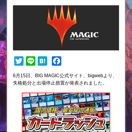
T
Li
H
F
w
n
at
a
6月15日、BIG MAGIC公式サイト、bigwebより、
itt
e
e
c
失格処分と出場停止措置が発表されました。
er
n
e
a
b
o
o
k