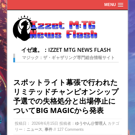
MENU
イゼ速。：IZZET MTG NEWS FLASH
マジック：ザ・ギャザリング専門総合情報サイト
スポットライト幕張で行われた
リミテッドチャンピオンシップ
予選での失格処分と出場停止に
ついてBIG MAGICから発表
投稿日：
2026年6月15日
投稿者：
ゆうやん@管理人
カテゴ
リー：
ニュース
,
事件
// 127 Comments