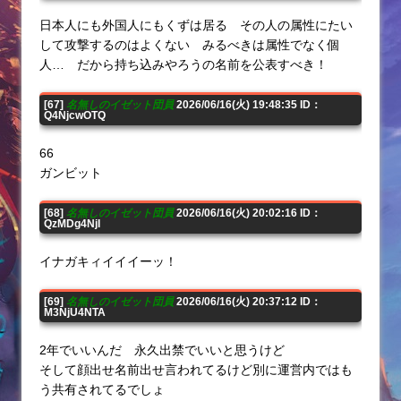
日本人にも外国人にもくずは居る その人の属性にたい
して攻撃するのはよくない みるべきは属性でなく個
人… だから持ち込みやろうの名前を公表すべき！
[67]
名無しのイゼット団員
2026/06/16(火) 19:48:35 ID：
Q4NjcwOTQ
66
ガンビット
[68]
名無しのイゼット団員
2026/06/16(火) 20:02:16 ID：
QzMDg4NjI
イナガキィイイイーッ！
[69]
名無しのイゼット団員
2026/06/16(火) 20:37:12 ID：
M3NjU4NTA
2年でいいんだ 永久出禁でいいと思うけど
そして顔出せ名前出せ言われてるけど別に運営内ではも
う共有されてるでしょ