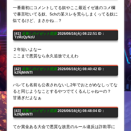
一番最初にコメントしてる奴やここ最近イゼ速のコメ欄
で暴言吐いてる奴、5chの某スレを荒らしまくってる奴に
似てるけど、まさかね…？
[41]
名無しのイゼット団員
2026/06/16(火) 08:22:51 ID：
YzMzQyNzU
２年短いよなー
ここまで悪質なら永久追放でええわ
[42]
名無しのイゼット団員
2026/06/16(火) 08:40:42 ID：
k2NjM4NTI
バレても名前も公表されないし2年でおとがめなしってな
ると同じようなことするやつでてくるんじゃねーの？
甘過ぎだよなぁ
[43]
名無しのイゼット団員
2026/06/16(火) 08:48:04 ID：
k2NjM4NTI
てか賞金ある大会で悪質な故意のルール違反は詐欺罪に