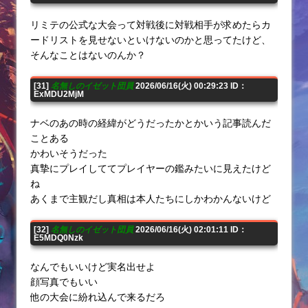
リミテの公式な大会って対戦後に対戦相手が求めたらカ
ードリストを見せないといけないのかと思ってたけど、
そんなことはないのんか？
[31]
名無しのイゼット団員
2026/06/16(火) 00:29:23 ID：
ExMDU2MjM
ナベのあの時の経緯がどうだったかとかいう記事読んだ
ことある
かわいそうだった
真摯にプレイしててプレイヤーの鑑みたいに見えたけど
ね
あくまで主観だし真相は本人たちにしかわかんないけど
[32]
名無しのイゼット団員
2026/06/16(火) 02:01:11 ID：
E5MDQ0Nzk
なんでもいいけど実名出せよ
顔写真でもいい
他の大会に紛れ込んで来るだろ