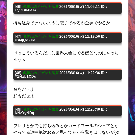
[46]
名無しのイゼット団員
2026/06/16(火) 11:05:11 ID：
UyODk4MTA
持ち込みできないように電子でやるか全裸でやるか
[47]
名無しのイゼット団員
2026/06/16(火) 11:19:56 ID：
k3MjQzOTM
けっこういるんだよな世界大会にでるほどなのにやっち
ゃう人
[48]
名無しのイゼット団員
2026/06/16(火) 11:22:36 ID：
Y1NzU1ODg
名をだせよ
顔もだせよ
[49]
名無しのイゼット団員
2026/06/16(火) 11:26:40 ID：
IzNzYyNDg
プレリとかでも持ち込みとかカードプールのシェアとか
やってる連中絶対おると思ってたから驚きはしないが(会