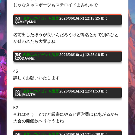
じゃなきゃスポーツもステロイドまみれやで
[53]
名無しのイゼット団員
2026/06/16(火) 12:18:25 ID：
Q4MzEyMzU
名前出したほうが良いんだろうけど偽名とかで別のひと
が疑われたら大変よね
[54]
名無しのイゼット団員
2026/06/16(火) 12:25:18 ID：
k2ODAyNjc
45
詳しくお願いいたします
[55]
名無しのイゼット団員
2026/06/16(火) 12:41:53 ID：
k2NjM4NTM
52
それはそう だけど厳密にやると運営費はねあがるから
大会の開催数へりそうよね
[56]
名無しのイゼット団員
2026/06/16(火) 12:56:08 ID：