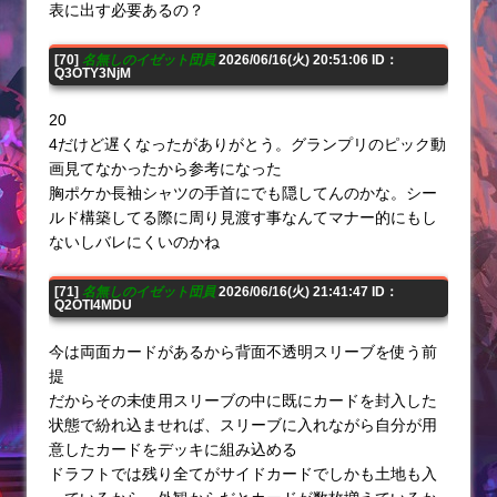
表に出す必要あるの？
[70]
名無しのイゼット団員
2026/06/16(火) 20:51:06 ID：
Q3OTY3NjM
20
4だけど遅くなったがありがとう。グランプリのピック動
画見てなかったから参考になった
胸ポケか長袖シャツの手首にでも隠してんのかな。シー
ルド構築してる際に周り見渡す事なんてマナー的にもし
ないしバレにくいのかね
[71]
名無しのイゼット団員
2026/06/16(火) 21:41:47 ID：
Q2OTI4MDU
今は両面カードがあるから背面不透明スリーブを使う前
提
だからその未使用スリーブの中に既にカードを封入した
状態で紛れ込ませれば、スリーブに入れながら自分が用
意したカードをデッキに組み込める
ドラフトでは残り全てがサイドカードでしかも土地も入