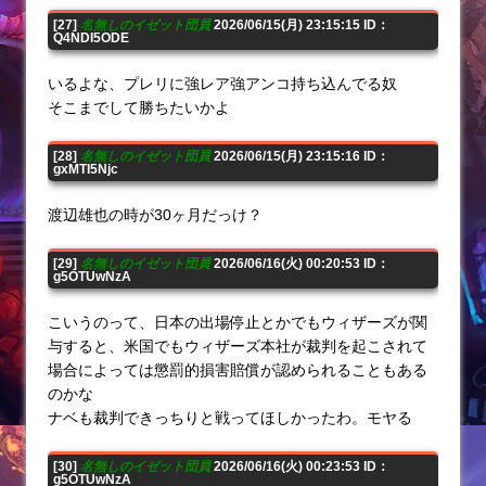
[27]
名無しのイゼット団員
2026/06/15(月) 23:15:15 ID：
Q4NDI5ODE
いるよな、プレリに強レア強アンコ持ち込んでる奴
そこまでして勝ちたいかよ
[28]
名無しのイゼット団員
2026/06/15(月) 23:15:16 ID：
gxMTI5Njc
渡辺雄也の時が30ヶ月だっけ？
[29]
名無しのイゼット団員
2026/06/16(火) 00:20:53 ID：
g5OTUwNzA
こいうのって、日本の出場停止とかでもウィザーズが関
与すると、米国でもウィザーズ本社が裁判を起こされて
場合によっては懲罰的損害賠償が認められることもある
のかな
ナベも裁判できっちりと戦ってほしかったわ。モヤる
[30]
名無しのイゼット団員
2026/06/16(火) 00:23:53 ID：
g5OTUwNzA