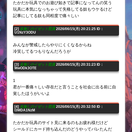
たかだか玩具でのお遊び如きで記事になってんの笑う
玩具に本気になっちゃって失格してる奴もウケるけど
記事にしてる奴も同程度で痛々しい
[2]
名無しのイゼット団員
2026/06/15(月) 20:21:25 ID：
U1NzY3ODU
みんなが警戒したらやりにくくなるからね
冷笑してるつもりなんだろうが
[3]
名無しのイゼット団員
2026/06/15(月) 20:31:23 ID：
MwODk3OTE
1
君が一番痛々しい存在だと言うことを社会に出る前に自
覚したほうがいいよ
[4]
名無しのイゼット団員
2026/06/15(月) 20:32:50 ID：
I3MDA1NzM
たかだか玩具のサイト見に来るのもお疲れ様だけど
シールドにカード持ち込んだのどうやってバレたんだ