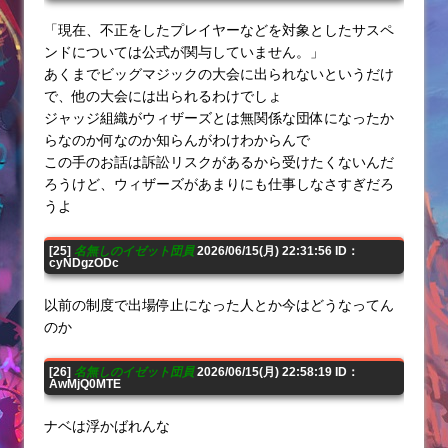
「現在、不正をしたプレイヤーなどを対象としたサスペ
ンドについては公式が関与していません。」
あくまでビッグマジックの大会に出られないというだけ
で、他の大会には出られるわけでしょ
ジャッジ組織がウィザーズとは無関係な団体になったか
らなのか何なのか知らんがわけわからんで
この手のお話は訴訟リスクがあるから受けたくないんだ
ろうけど、ウィザーズがあまりにも仕事しなさすぎだろ
うよ
[25]
名無しのイゼット団員
2026/06/15(月) 22:31:56 ID：
cyNDgzODc
以前の制度で出場停止になった人とか今はどうなってん
のか
[26]
名無しのイゼット団員
2026/06/15(月) 22:58:19 ID：
AwMjQ0MTE
ナベは浮かばれんな