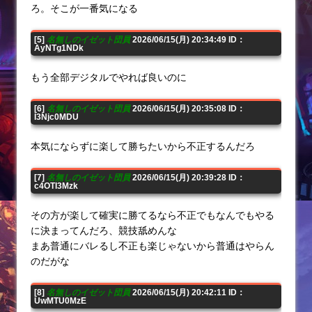
ろ。そこが一番気になる
[5]
名無しのイゼット団員
2026/06/15(月) 20:34:49 ID：
AyNTg1NDk
もう全部デジタルでやれば良いのに
[6]
名無しのイゼット団員
2026/06/15(月) 20:35:08 ID：
I3Njc0MDU
本気にならずに楽して勝ちたいから不正するんだろ
[7]
名無しのイゼット団員
2026/06/15(月) 20:39:28 ID：
c4OTI3Mzk
その方が楽して確実に勝てるなら不正でもなんでもやる
に決まってんだろ、競技舐めんな
まあ普通にバレるし不正も楽じゃないから普通はやらん
のだがな
[8]
名無しのイゼット団員
2026/06/15(月) 20:42:11 ID：
UwMTU0MzE