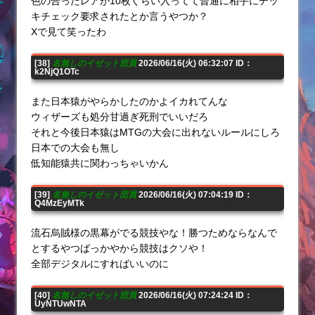
色の合ったレアが10枚ぐらい入ってて普通に相手にデッ
キチェック要求されたとか言うやつか？
Xで見て笑ったわ
[38]
名無しのイゼット団員
2026/06/16(火) 06:32:07 ID：
k2NjQ1OTc
また日本猿がやらかしたのかよイカれてんな
ウィザーズも処分甘過ぎ死刑でいいだろ
それと今後日本猿はMTGの大会に出れないルールにしろ
日本での大会も無し
低知能猿共に関わっちゃいかん
[39]
名無しのイゼット団員
2026/06/16(火) 07:04:19 ID：
Q4MzEyMTk
流石烏賊様の黒幕がでる競技やな！勝つためならなんで
とするやつばっかやから競技はクソや！
全部デジタルにすればいいのに
[40]
名無しのイゼット団員
2026/06/16(火) 07:24:24 ID：
UyNTUwNTA