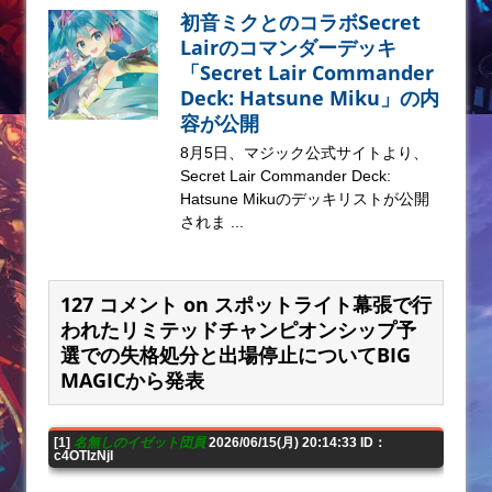
初音ミクとのコラボSecret
Lairのコマンダーデッキ
「Secret Lair Commander
Deck: Hatsune Miku」の内
容が公開
8月5日、マジック公式サイトより、
Secret Lair Commander Deck:
Hatsune Mikuのデッキリストが公開
されま ...
127 コメント on スポットライト幕張で行
われたリミテッドチャンピオンシップ予
選での失格処分と出場停止についてBIG
MAGICから発表
[1]
名無しのイゼット団員
2026/06/15(月) 20:14:33 ID：
c4OTIzNjI