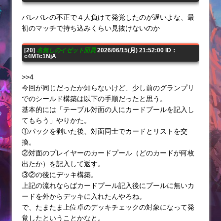
バレバレの不正で４人負けて発覚したのが遅いよな、最
初のマッチで持ち込みくらい見抜けないのか
[20]
名無しのイゼット団員
2026/06/15(月) 21:52:00 ID：
c4MTc1NjA
>>4
今回が同じだったか知らないけど、少し前のグランプリ
でのシールド構築は以下の手順だったと思う。
基本的には「テーブル対面の人にカードプールを記入し
てもらう」やりかた。
①パックを剥いた後、対面同士でカードとリストを交
換。
②対面のプレイヤーのカードプール（どのカードが何枚
出たか）を記入して返す。
③②の後にデッキ構築。
上記の流れならばカードプール記入後にプールに無いカ
ードを外からデッキに入れたんやろね。
で、たまたま上位卓のデッキチェックの対象になって発
覚したということかなと。