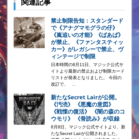
関連記事
禁止制限告知：スタンダード
で《アナグマモグラの仔》
《嵐追いの才能》《ばあば》
が禁止、《ファンタスティッ
カー》がレガシーで禁止、ヴ
ィンテージで制限
日本時間の8月11日、マジック公式サ
イトより最新の禁止および制限カード
リストが発表となりました。 今回の
改訂で、 ...
新たなSecret Lairが公開。
《汚涜》 《悪魔の意図》
《戦慄の復活》 《闇の森のコ
ウモリ》 《骨読み》が収録
8月8日、マジック公式サイトより、新
たなSecret Lairが公開されました。