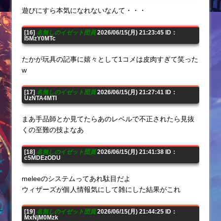
遊びにすら本気になれないなんて・・・
[16]
名無しのイゼット団員
2026/06/15(月) 21:23:45 ID：
I5MzY0MTc
たかが玩具の記事に嬉々として1コメは皮肉すぎて笑った
w
[17]
名無しのイゼット団員
2026/06/15(月) 21:27:41 ID：
UzNTA4MTI
まあ手品師とか見てたらあのレベルで不正されたら見抜
くの至難の技よなあ
[18]
名無しのイゼット団員
2026/06/15(月) 21:41:38 ID：
c5MDEzODU
meleeのシステムってあれ駄目だよ
ウィザーズが個人情報気にして雑にした結果がこれ
[19]
名無しのイゼット団員
2026/06/15(月) 21:44:25 ID：
MxNjM0Mzk