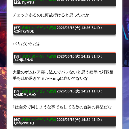
M3NTIyMTU
チェックあるのに何故行けると思ったのか
[57]
名無しのイゼット団員
2026/06/16(火) 13:36:54 ID：
g2NTkyNDE
バカだからだよ
[58]
名無しのイゼット団員
2026/06/16(火) 14:12:31 ID：
Y4NjU3NzU
大量のボムレア突っ込んでバレないと思う奴等は対戦相
手を舐め過ぎてるからmtgに向いてないな
[59]
名無しのイゼット団員
2026/06/16(火) 14:21:11 ID：
cyMDMyMzQ
1は自分で同じような事でもしてる故の台詞の典型だな
[60]
名無しのイゼット団員
2026/06/16(火) 14:34:41 ID：
Q4NjcwOTQ