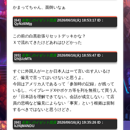
かまってちゃん、面倒いなぁ
[64]
名無しのイゼット団員
2026/06/16(火) 18:53:17 ID：
QyNzI0Mjg
この前の白黒欲張りセットデッキかな？
Ｘで流れてきたけどあれはひどかった
[65]
名無しのイゼット団員
2026/06/16(火) 18:55:47 ID：
I2NjUzMTk
すぐに外国人がーとか日本人はーて言い出す人いるけ
ど、偏見で言ってはいけないと思うよ。
今回はアメリカ人であるって「参加時の記録」が残って
いるし、ベイブレードXやポケカ等を列を無視して買う人
が「日本語を理解できてない。会話が成立しない」て店
員の悲鳴など偏見によらない「事実」という根拠は規制
するべきではないと思うけどさ。
[66]
名無しのイゼット団員
2026/06/16(火) 19:35:26 ID：
k2NjM4NDU