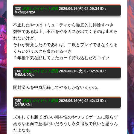
[33]
名無しのイゼット団員
2026/06/16(火) 02:09:34 ID：
MxMjQ4NzA
不正したやつはコミュニティから徹底的に排除すべき
競技である以上、不正をやるカスが出てくるのは止めら
れないけど、
それが発覚したのであれば、二度とプレイできなくなる
くらいのリスクを負わせるべき
２年後平気な顔してまたカード持ち込むだろコイツ
[34]
名無しのイゼット団員
2026/06/16(火) 02:32:26 ID：
E4MzU0Njc
開封済みを中身記録してやるしかないんかね。
[35]
名無しのイゼット団員
2026/06/16(火) 02:42:13 ID：
Q4NjUxNjI
ズルしても勝てばいい精神性のやつってゲームに限らず
あらゆる面で意地汚いだろうし永久追放で良いと思うん
だよなあ