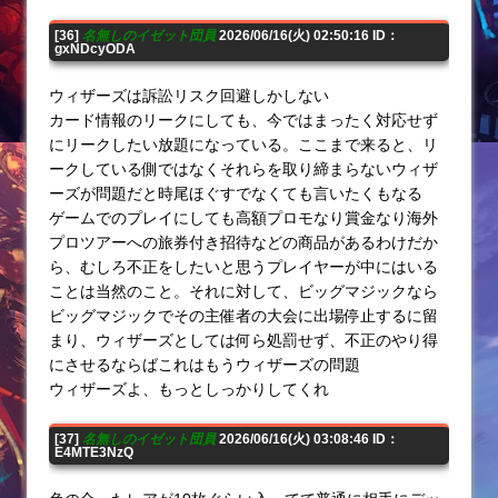
[36]
名無しのイゼット団員
2026/06/16(火) 02:50:16 ID：
gxNDcyODA
ウィザーズは訴訟リスク回避しかしない
カード情報のリークにしても、今ではまったく対応せず
にリークしたい放題になっている。ここまで来ると、リ
ークしている側ではなくそれらを取り締まらないウィザ
ーズが問題だと時尾ほぐすでなくても言いたくもなる
ゲームでのプレイにしても高額プロモなり賞金なり海外
プロツアーへの旅券付き招待などの商品があるわけだか
ら、むしろ不正をしたいと思うプレイヤーが中にはいる
ことは当然のこと。それに対して、ビッグマジックなら
ビッグマジックでその主催者の大会に出場停止するに留
まり、ウィザーズとしては何ら処罰せず、不正のやり得
にさせるならばこれはもうウィザーズの問題
ウィザーズよ、もっとしっかりしてくれ
[37]
名無しのイゼット団員
2026/06/16(火) 03:08:46 ID：
E4MTE3NzQ