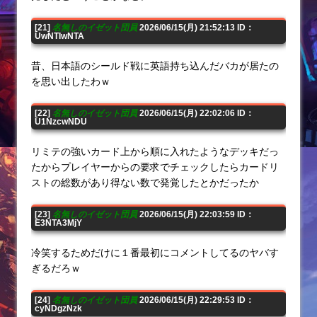
[21]
名無しのイゼット団員
2026/06/15(月) 21:52:13 ID：
UwNTIwNTA
昔、日本語のシールド戦に英語持ち込んだバカが居たの
を思い出したわｗ
[22]
名無しのイゼット団員
2026/06/15(月) 22:02:06 ID：
U1NzcwNDU
リミテの強いカード上から順に入れたようなデッキだっ
たからプレイヤーからの要求でチェックしたらカードリ
ストの総数があり得ない数で発覚したとかだったか
[23]
名無しのイゼット団員
2026/06/15(月) 22:03:59 ID：
E3NTA3MjY
冷笑するためだけに１番最初にコメントしてるのヤバす
ぎるだろｗ
[24]
名無しのイゼット団員
2026/06/15(月) 22:29:53 ID：
cyNDgzNzk