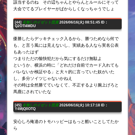
該当するのね その辺ちゃんとやらんとルールにそって
大会でてるプレイヤーがばからしくなっちゃうでしょ
[44]
名無しのイゼット団員
2026/06/16(火) 08:51:45 ID：
Q2OTI4MDU
優勝したらデッキチェック入るから、勝つためなら何で
も、と言う風には見えないし、実績ある人なら実名公表
もあったはず
つまりただの愉快犯だから気にするだけ無駄よ
というか、横浜の時に「どれだけ自前でカード入れても
バレないか検証やる」と大々的に言っていた奴がいた
し、多分ソイツじゃないかねえ
その時は全然勝てていなくて、不正するより腕上げろと
馬鹿にされていたな
[45]
名無しのイゼット団員
2026/06/16(火) 10:17:18 ID：
Y4MjQ0OTQ
安心しろ俺達のトモハッピーはもっと酷いことしてたか
ら