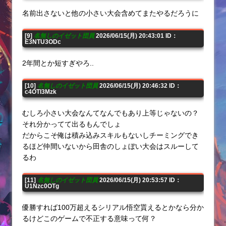
名前出さないと他の小さい大会含めてまたやるだろうに
[9]
名無しのイゼット団員
2026/06/15(月) 20:43:01 ID：
E3NTU3ODc
2年間とか短すぎやろ..
[10]
名無しのイゼット団員
2026/06/15(月) 20:46:32 ID：
c4OTI3Mzk
むしろ小さい大会なんてなんでもあり上等じゃないの？
それ分かってて出るもんでしょ
だからこそ俺は積み込みスキルもないしチーミングでき
るほど仲間いないから田舎のしょぼい大会はスルーして
るわ
[11]
名無しのイゼット団員
2026/06/15(月) 20:53:57 ID：
U1Nzc0OTg
優勝すれば100万超えるシリアル悟空貰えるとかなら分か
るけどこのゲームで不正する意味って何？