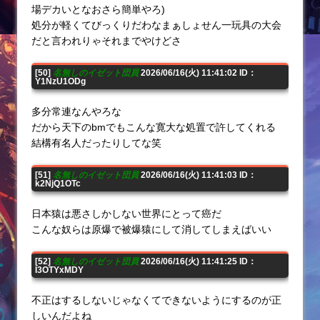
場デカいとなおさら簡単やろ)
処分が軽くてびっくりだわなまぁしょせん一玩具の大会
だと言われりゃそれまでやけどさ
[50]
名無しのイゼット団員
2026/06/16(火) 11:41:02 ID：
Y1NzU1ODg
多分常連なんやろな
だから天下のbmでもこんな寛大な処置で許してくれる
結構有名人だったりしてな笑
[51]
名無しのイゼット団員
2026/06/16(火) 11:41:03 ID：
k2NjQ1OTc
日本猿は悪さしかしない世界にとって癌だ
こんな奴らは原爆で被爆猿にして消してしまえばいい
[52]
名無しのイゼット団員
2026/06/16(火) 11:41:25 ID：
I3OTYxMDY
不正はするしないじゃなくてできないようにするのが正
しいんだよね