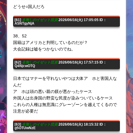
どうせ○国人だろ
[61]
名無しのイゼット団員
2026/06/16(火) 17:05:05 ID：
A5NTgyNjA
38、52
国籍はアメリカと判明しているのだが？
大会記録は嘘をつかないのでね。
[62]
名無しのイゼット団員
2026/06/16(火) 17:57:15 ID：
Q4NjcwOTQ
日本ではマナーを守れないやつは大体ア ホと害国人な
んだ
ア ホは頭の悪い親の躾が悪かったケース
外国人は出身国の野蛮な民度が染みついているケース
これらの人種は無意識にグレーゾーンを越えてくるので
注意が必要だ
[63]
名無しのイゼット団員
2026/06/16(火) 18:15:32 ID：
g5OTUwNzE