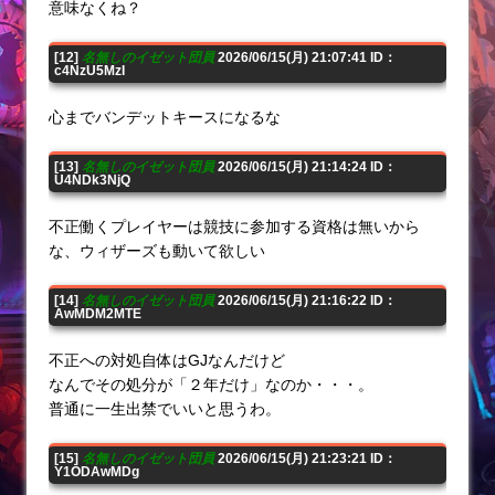
意味なくね？
[12]
名無しのイゼット団員
2026/06/15(月) 21:07:41 ID：
c4NzU5MzI
心までバンデットキースになるな
[13]
名無しのイゼット団員
2026/06/15(月) 21:14:24 ID：
U4NDk3NjQ
不正働くプレイヤーは競技に参加する資格は無いから
な、ウィザーズも動いて欲しい
[14]
名無しのイゼット団員
2026/06/15(月) 21:16:22 ID：
AwMDM2MTE
不正への対処自体はGJなんだけど
なんでその処分が「２年だけ」なのか・・・。
普通に一生出禁でいいと思うわ。
[15]
名無しのイゼット団員
2026/06/15(月) 21:23:21 ID：
Y1ODAwMDg