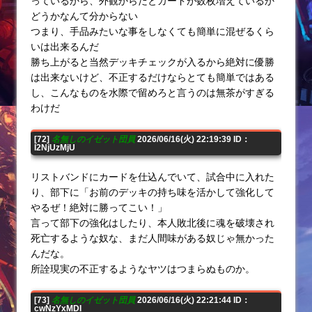
っているから、外観からだとカードが数枚増えているか
どうかなんて分からない
つまり、手品みたいな事をしなくても簡単に混ぜるくら
いは出来るんだ
勝ち上がると当然デッキチェックが入るから絶対に優勝
は出来ないけど、不正するだけならとても簡単ではある
し、こんなものを水際で留めろと言うのは無茶がすぎる
わけだ
[72]
名無しのイゼット団員
2026/06/16(火) 22:19:39 ID：
I2NjUzMjU
リストバンドにカードを仕込んでいて、試合中に入れた
り、部下に「お前のデッキの持ち味を活かして強化して
やるぜ！絶対に勝ってこい！」
言って部下の強化はしたり、本人敗北後に魂を破壊され
死亡するような奴な、まだ人間味がある奴じゃ無かった
んだな。
所詮現実の不正するようなヤツはつまらぬものか。
[73]
名無しのイゼット団員
2026/06/16(火) 22:21:44 ID：
cwNzYxMDI