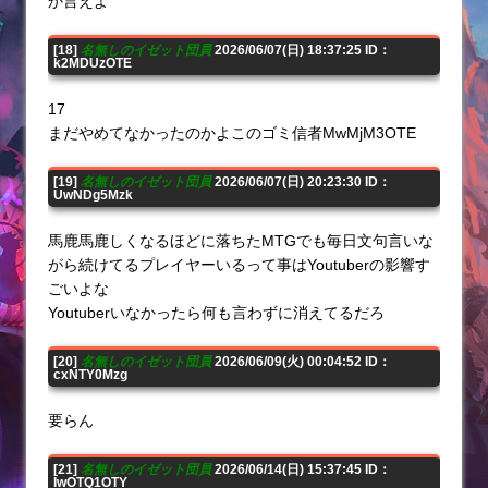
か言えよ
[18]
名無しのイゼット団員
2026/06/07(日) 18:37:25 ID：
k2MDUzOTE
17
まだやめてなかったのかよこのゴミ信者MwMjM3OTE
[19]
名無しのイゼット団員
2026/06/07(日) 20:23:30 ID：
UwNDg5Mzk
馬鹿馬鹿しくなるほどに落ちたMTGでも毎日文句言いな
がら続けてるプレイヤーいるって事はYoutuberの影響す
ごいよな
Youtuberいなかったら何も言わずに消えてるだろ
[20]
名無しのイゼット団員
2026/06/09(火) 00:04:52 ID：
cxNTY0Mzg
要らん
[21]
名無しのイゼット団員
2026/06/14(日) 15:37:45 ID：
IwOTQ1OTY