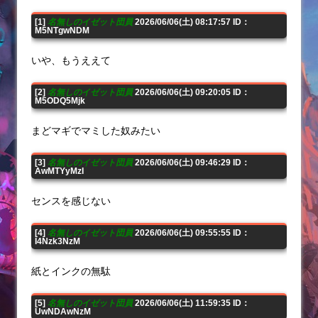
[1]
名無しのイゼット団員
2026/06/06(土) 08:17:57 ID：
M5NTgwNDM
いや、もうええて
[2]
名無しのイゼット団員
2026/06/06(土) 09:20:05 ID：
M5ODQ5Mjk
まどマギでマミした奴みたい
[3]
名無しのイゼット団員
2026/06/06(土) 09:46:29 ID：
AwMTYyMzI
センスを感じない
[4]
名無しのイゼット団員
2026/06/06(土) 09:55:55 ID：
I4Nzk3NzM
紙とインクの無駄
[5]
名無しのイゼット団員
2026/06/06(土) 11:59:35 ID：
UwNDAwNzM