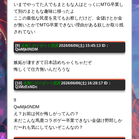
いまでやってた人でもまともな人はとっくにMTG卒業し
て別のまともな趣味に移ったよ
ここの最低な民度を見てもお察しだけど、金儲けとか金
が無いとかでMTG卒業できない理由がある奴しか取り残
されてない
[9]
名無しのイゼット団員
2026/06/06(土) 15:45:13 ID：
QwMjk0NDM
嫉妬が凄すぎて日本語めちゃくちゃだぞ
悔しくて仕方無いんだろうな
[10]
名無しのイゼット団員
2026/06/06(土) 16:28:17 ID：
Q3MzExNDc
9
QwMjk0NDM
え？お前は何か悔しがってんの？
未だこんな馬鹿コラボゲー卒業できない金儲け野郎しか
だーれも気にしてないぞこんなの？