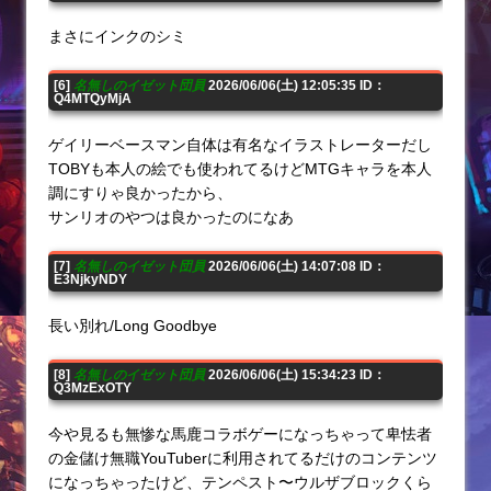
まさにインクのシミ
[6]
名無しのイゼット団員
2026/06/06(土) 12:05:35 ID：
Q4MTQyMjA
ゲイリーベースマン自体は有名なイラストレーターだし
TOBYも本人の絵でも使われてるけどMTGキャラを本人
調にすりゃ良かったから、
サンリオのやつは良かったのになあ
[7]
名無しのイゼット団員
2026/06/06(土) 14:07:08 ID：
E3NjkyNDY
長い別れ/Long Goodbye
[8]
名無しのイゼット団員
2026/06/06(土) 15:34:23 ID：
Q3MzExOTY
今や見るも無惨な馬鹿コラボゲーになっちゃって卑怯者
の金儲け無職YouTuberに利用されてるだけのコンテンツ
になっちゃったけど、テンペスト〜ウルザブロックくら