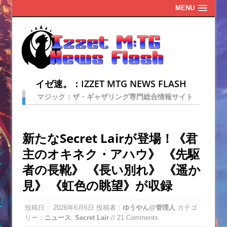
MENU
イゼ速。：IZZET MTG NEWS FLASH
マジック：ザ・ギャザリング専門総合情報サイト
新たなSecret Lairが登場！《君
主のオキネク・アハウ》 《先駆
者の長靴》 《長い別れ》 《遥か
見》 《虹色の眺望》が収録
投稿日：
2026年6月6日
投稿者：
ゆうやん@管理人
カテゴ
リー：
ニュース
,
Secret Lair
// 21 Comments