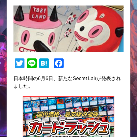
T
Li
H
F
w
n
at
a
日本時間の6月6日、新たなSecret Lairが発表され
itt
e
e
c
ました。
er
n
e
a
b
o
o
k