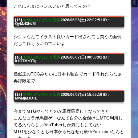
これほんまにセンスいいと思ってんの？
[15]
名無しのイゼット団員
2026/06/06(土) 22:02:51 ID：
QyMzI3NzM
シクレなんてイラスト良いカード出されても買うの面倒
だしこれくらいのでいいよ
[16]
名無しのイゼット団員
2026/06/07(日) 00:50:01 ID：
k1OTMzOTg
遊戯王のTCGみたいに日本も独自でカード作れたらなぁ
再録限定で
[17]
名無しのイゼット団員
2026/06/07(日) 15:55:16 ID：
MwMjM3OTE
今までMTGやってたのが馬鹿馬鹿しくなってきた
こんなコラボ馬鹿ゲーなんて自分の金儲けにMTG利用し
てる汚ならしいYouTuberしか気にもしてない
MTGを少なくとも日本から死なせた最低YouTuberなんと