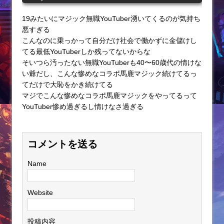
19みたいにマジック無職YouTuber湧いてくるのが気持ち
悪すぎる
こんなのに乗っかって自分だけ社会で働かずに金儲けし
てる最低YouTuberしか残ってないからな
そいつら汚ったない無職YouTuberも40〜60歳代の情けな
い爺だし、こんな惨めなコラボ馬鹿マジック続けてるっ
てだけで大恥をかき続けてる
マジでこんな惨めなコラボ馬鹿マジックをやってるって
YouTuber惨め過ぎるし情けなさ過ぎる
コメントを送る
Name
Website
投稿内容