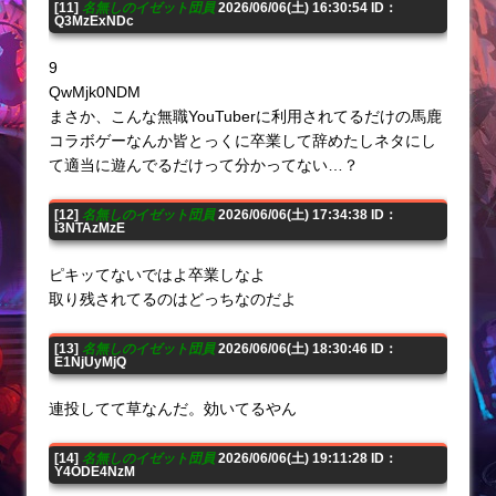
[11]
名無しのイゼット団員
2026/06/06(土) 16:30:54 ID：
Q3MzExNDc
9
QwMjk0NDM
まさか、こんな無職YouTuberに利用されてるだけの馬鹿
コラボゲーなんか皆とっくに卒業して辞めたしネタにし
て適当に遊んでるだけって分かってない…？
[12]
名無しのイゼット団員
2026/06/06(土) 17:34:38 ID：
I3NTAzMzE
ピキッてないではよ卒業しなよ
取り残されてるのはどっちなのだよ
[13]
名無しのイゼット団員
2026/06/06(土) 18:30:46 ID：
E1NjUyMjQ
連投してて草なんだ。効いてるやん
[14]
名無しのイゼット団員
2026/06/06(土) 19:11:28 ID：
Y4ODE4NzM