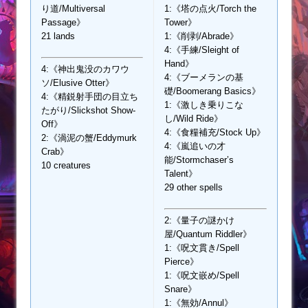
り道/Multiversal
1:《塔の点火/Torch the
Passage》
Tower》
21 lands
1:《削剥/Abrade》
4:《手練/Sleight of
Hand》
4:《神出鬼没のカワウ
4:《ブーメランの基
ソ/Elusive Otter》
礎/Boomerang Basics》
4:《精鋭射手団の目立ち
1:《激しき乗りこな
たがり/Slickshot Show-
し/Wild Ride》
Off》
4:《食糧補充/Stock Up》
2:《渦泥の蟹/Eddymurk
4:《嵐追いの才
Crab》
能/Stormchaser’s
10 creatures
Talent》
29 other spells
2:《量子の謎かけ
屋/Quantum Riddler》
1:《呪文貫き/Spell
Pierce》
1:《呪文嵌め/Spell
Snare》
1:《無効/Annul》