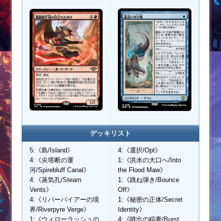
デッキリスト
5:《島/Island》
4:《選択/Opt》
4:《尖塔断の運
1:《洪水の大口へ/Into
河/Spirebluff Canal》
the Flood Maw》
4:《蒸気孔/Steam
1:《跳ね弾き/Bounce
Vents》
Off》
4:《リバーパイアーの境
1:《秘密の正体/Secret
界/Riverpyre Verge》
Identity》
1:《ウィローラッシュの
4:《噴出の稲妻/Burst