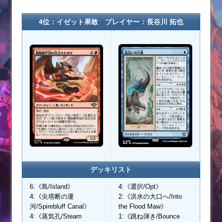
4位：イゼット果敢 プレイヤー：長谷川 拓也
デッキリスト
6:《島/Island》
4:《選択/Opt》
4:《尖塔断の運
2:《洪水の大口へ/Into
河/Spirebluff Canal》
the Flood Maw》
4:《蒸気孔/Steam
1:《跳ね弾き/Bounce