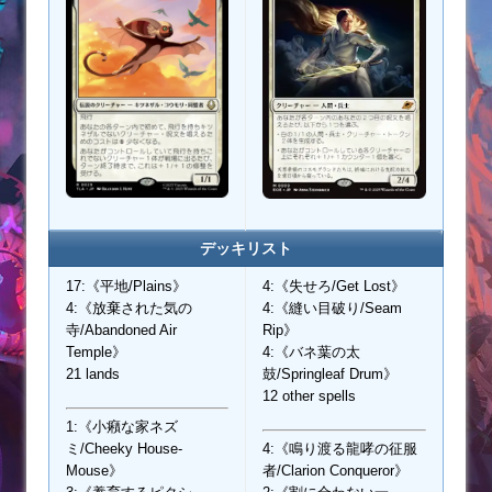
デッキリスト
17:《平地/Plains》
4:《失せろ/Get Lost》
4:《放棄された気の
4:《縫い目破り/Seam
寺/Abandoned Air
Rip》
Temple》
4:《バネ葉の太
21 lands
鼓/Springleaf Drum》
12 other spells
1:《小癪な家ネズ
ミ/Cheeky House-
4:《鳴り渡る龍哮の征服
Mouse》
者/Clarion Conqueror》