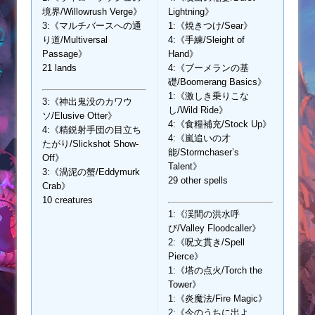
境界/Willowrush Verge》
Lightning》
3:《マルチバースへの通
1:《焼きつけ/Sear》
り道/Multiversal
4:《手練/Sleight of
Passage》
Hand》
21 lands
4:《ブーメランの基
礎/Boomerang Basics》
1:《激しき乗りこな
3:《神出鬼没のカワウ
し/Wild Ride》
ソ/Elusive Otter》
4:《食糧補充/Stock Up》
4:《精鋭射手団の目立ち
4:《嵐追いの才
たがり/Slickshot Show-
能/Stormchaser’s
Off》
Talent》
3:《渦泥の蟹/Eddymurk
29 other spells
Crab》
10 creatures
1:《渓間の洪水呼
び/Valley Floodcaller》
2:《呪文貫き/Spell
Pierce》
1:《塔の点火/Torch the
Tower》
1:《炎魔法/Fire Magic》
2:《今のうちに出よ