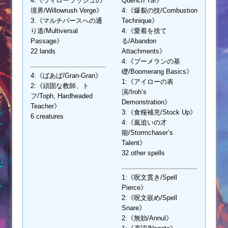
4:《ウィローラッシュの
Quench Ya!》
境界/Willowrush Verge》
4:《爆裂の技/Combustion
3:《マルチバースへの通
Technique》
り道/Multiversal
4:《愛着を捨て
Passage》
る/Abandon
22 lands
Attachments》
4:《ブーメランの基
礎/Boomerang Basics》
4:《ばあば/Gran-Gran》
1:《アイローの表
2:《頑固な教師、ト
演/Iroh’s
フ/Toph, Hardheaded
Demonstration》
Teacher》
3:《食糧補充/Stock Up》
6 creatures
4:《嵐追いの才
能/Stormchaser’s
Talent》
32 other spells
1:《呪文貫き/Spell
Pierce》
2:《呪文嵌め/Spell
Snare》
2:《無効/Annul》