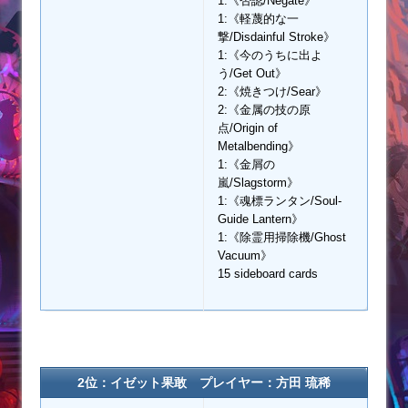
1:《否認/Negate》
1:《軽蔑的な一
撃/Disdainful Stroke》
1:《今のうちに出よ
う/Get Out》
2:《焼きつけ/Sear》
2:《金属の技の原
点/Origin of
Metalbending》
1:《金屑の
嵐/Slagstorm》
1:《魂標ランタン/Soul-
Guide Lantern》
1:《除霊用掃除機/Ghost
Vacuum》
15 sideboard cards
2位：イゼット果敢 プレイヤー：方田 琉稀