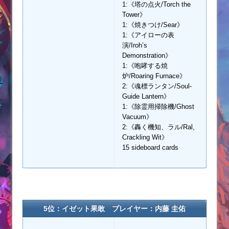
1:《塔の点火/Torch the
Tower》
1:《焼きつけ/Sear》
1:《アイローの表
演/Iroh’s
Demonstration》
1:《咆哮する焼
炉/Roaring Furnace》
2:《魂標ランタン/Soul-
Guide Lantern》
1:《除霊用掃除機/Ghost
Vacuum》
2:《轟く機知、ラル/Ral,
Crackling Wit》
15 sideboard cards
5位：イゼット果敢 プレイヤー：内藤 圭佑