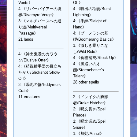
Vents》
Off》
4:《リバーパイアーの境
4:《噴出の稲妻/Burst
界/Riverpyre Verge》
Lightning》
3:《マルチバースへの通
4:《手練/Sleight of
り道/Multiversal
Hand》
Passage》
4:《ブーメランの基
21 lands
礎/Boomerang Basics》
1:《激しき乗りこな
し/Wild Ride》
4:《神出鬼没のカワウ
4:《食糧補充/Stock Up》
ソ/Elusive Otter》
4:《嵐追いの才
4:《精鋭射手団の目立ち
能/Stormchaser’s
たがり/Slickshot Show-
Talent》
Off》
28 other spells
3:《渦泥の蟹/Eddymurk
Crab》
11 creatures
2:《ドレイクの孵卵
者/Drake Hatcher》
2:《呪文貫き/Spell
Pierce》
1:《呪文嵌め/Spell
Snare》
1:《無効/Annul》