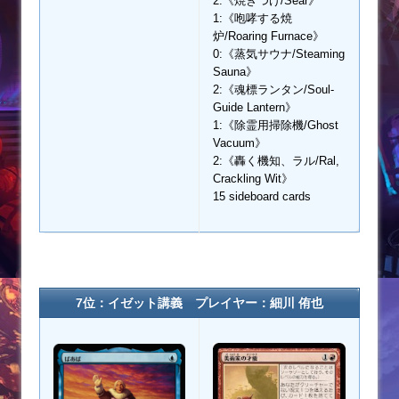
2:《焼きつけ/Sear》
1:《咆哮する焼
炉/Roaring Furnace》
0:《蒸気サウナ/Steaming
Sauna》
2:《魂標ランタン/Soul-
Guide Lantern》
1:《除霊用掃除機/Ghost
Vacuum》
2:《轟く機知、ラル/Ral,
Crackling Wit》
15 sideboard cards
7位：イゼット講義 プレイヤー：細川 侑也