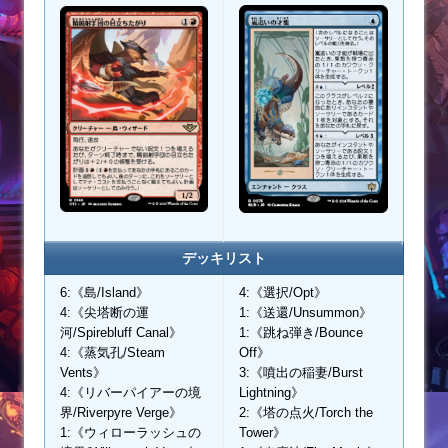
デッキリスト
6:《島/Island》
4:《選択/Opt》
4:《尖塔断の運
1:《送還/Unsummon》
河/Spirebluff Canal》
1:《跳ね弾き/Bounce
4:《蒸気孔/Steam
Off》
Vents》
3:《噴出の稲妻/Burst
4:《リバーパイアーの境
Lightning》
界/Riverpyre Verge》
2:《塔の点火/Torch the
1:《ウィローラッシュの
Tower》