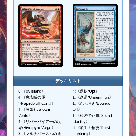
デッキリスト
6:《島/Island》
4:《選択/Opt》
4:《尖塔断の運
1:《送還/Unsummon》
河/Spirebluff Canal》
1:《跳ね弾き/Bounce
4:《蒸気孔/Steam
Off》
Vents》
1:《秘密の正体/Secret
4:《リバーパイアーの境
Identity》
界/Riverpyre Verge》
3:《噴出の稲妻/Burst
3:《マルチバースへの通
Lightning》