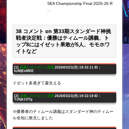
SEA Championship Final 2025-26 R
...
38 コメント on 第33期スタンダード神挑
戦者決定戦：優勝はティムール講義、ト
ップ8にはイゼット果敢が5人、モモホワ
イトなど
[1]
名無しのイゼット団員
2026/03/23(月) 19:32:11 ID：
kzMjExMDE
イゼット多過ぎて森生える
[2]
名無しのイゼット団員
2026/03/23(月) 19:32:19 ID：
YzNjk1OTg
※優勝者のティムール講義はスタンダード神のティムー
ル全知に敗北しました