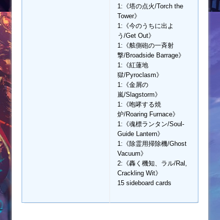
1:《塔の点火/Torch the
Tower》
1:《今のうちに出よ
う/Get Out》
1:《舷側砲の一斉射
撃/Broadside Barrage》
1:《紅蓮地
獄/Pyroclasm》
1:《金屑の
嵐/Slagstorm》
1:《咆哮する焼
炉/Roaring Furnace》
1:《魂標ランタン/Soul-
Guide Lantern》
1:《除霊用掃除機/Ghost
Vacuum》
2:《轟く機知、ラル/Ral,
Crackling Wit》
15 sideboard cards