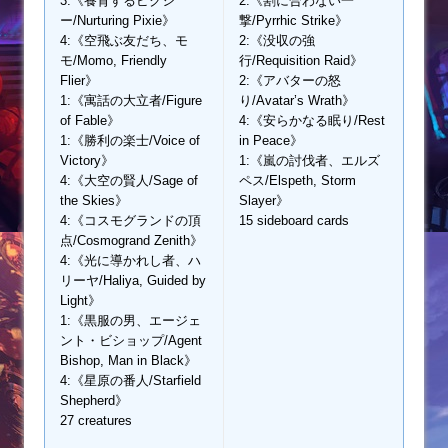
3:《養育するピクシ
2:《割に合わない一
ー/Nurturing Pixie》
撃/Pyrrhic Strike》
4:《空飛ぶ友だち、モ
2:《没収の強
モ/Momo, Friendly
行/Requisition Raid》
Flier》
2:《アバターの怒
1:《寓話の大立者/Figure
り/Avatar’s Wrath》
of Fable》
4:《安らかなる眠り/Rest
1:《勝利の楽士/Voice of
in Peace》
Victory》
1:《嵐の討伐者、エルズ
4:《大空の賢人/Sage of
ペス/Elspeth, Storm
the Skies》
Slayer》
4:《コスモグランドの頂
15 sideboard cards
点/Cosmogrand Zenith》
4:《光に導かれし者、ハ
リーヤ/Haliya, Guided by
Light》
1:《黒服の男、エージェ
ント・ビショップ/Agent
Bishop, Man in Black》
4:《星原の番人/Starfield
Shepherd》
27 creatures