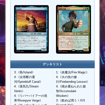
デッキリスト
3:《島/Island》
1:《炎魔法/Fire Magic》
4:《尖塔断の運
4:《火の技の修
河/Spirebluff Canal》
行/Firebending Lesson》
4:《蒸気孔/Steam
4:《積み重ねられた叡
Vents》
智/Accumulate
4:《リバーパイアーの境
Wisdom》
界/Riverpyre Verge》
3:《飲めば潤う！/It’ll