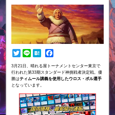
T
Li
H
F
w
n
at
a
3月21日、晴れる屋トーナメントセンター東京で
itt
e
e
c
行われた第33期スタンダード神挑戦者決定戦。優
er
n
e
勝は
ティムール講義
を使用したウロス・ポル選手
a
b
となっています。
o
o
k