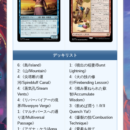
デッキリスト
6:《島/Island》
1:《噴出の稲妻/Burst
2:《山/Mountain》
Lightning》
4:《尖塔断の運
4:《火の技の修
河/Spirebluff Canal》
行/Firebending Lesson》
4:《蒸気孔/Steam
4:《積み重ねられた叡
Vents》
智/Accumulate
4:《リバーパイアーの境
Wisdom》
界/Riverpyre Verge》
3:《飲めば潤う！/It’ll
1:《マルチバースへの通
Quench Ya!》
り道/Multiversal
4:《爆裂の技/Combustion
Passage》
Technique》
1:《アグナ・ケラ/Agna
4:《愛着を捨て