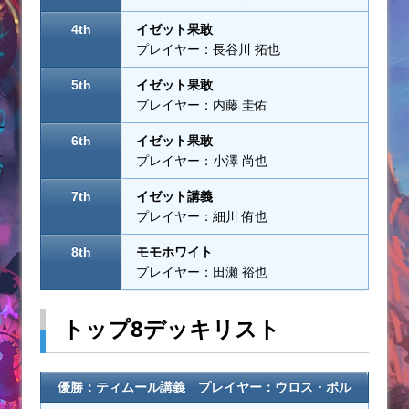
4th
イゼット果敢
プレイヤー：長谷川 拓也
5th
イゼット果敢
プレイヤー：内藤 圭佑
6th
イゼット果敢
プレイヤー：小澤 尚也
7th
イゼット講義
プレイヤー：細川 侑也
8th
モモホワイト
プレイヤー：田瀬 裕也
トップ8デッキリスト
優勝：ティムール講義 プレイヤー：ウロス・ポル