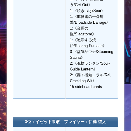
う/Get Out》
1:《焼きつけ/Sear》
1:《舷側砲の一斉射
撃/Broadside Barrage》
1:《金屑の
嵐/Slagstorm》
1:《咆哮する焼
炉/Roaring Furnace》
0:《蒸気サウナ/Steaming
Sauna》
2:《魂標ランタン/Soul-
Guide Lantern》
2:《轟く機知、ラル/Ral,
Crackling Wit》
15 sideboard cards
3位：イゼット果敢 プレイヤー：伊藤 啓太