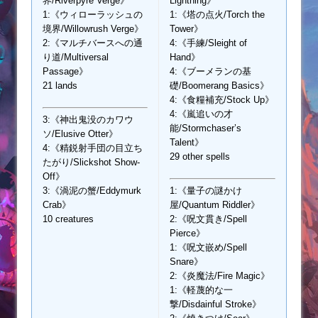
界/Riverpyre Verge》
Lightning》
1:《ウィローラッシュの
1:《塔の点火/Torch the
境界/Willowrush Verge》
Tower》
2:《マルチバースへの通
4:《手練/Sleight of
り道/Multiversal
Hand》
Passage》
4:《ブーメランの基
21 lands
礎/Boomerang Basics》
4:《食糧補充/Stock Up》
4:《嵐追いの才
3:《神出鬼没のカワウ
能/Stormchaser’s
ソ/Elusive Otter》
Talent》
4:《精鋭射手団の目立ち
29 other spells
たがり/Slickshot Show-
Off》
3:《渦泥の蟹/Eddymurk
1:《量子の謎かけ
Crab》
屋/Quantum Riddler》
10 creatures
2:《呪文貫き/Spell
Pierce》
1:《呪文嵌め/Spell
Snare》
2:《炎魔法/Fire Magic》
1:《軽蔑的な一
撃/Disdainful Stroke》