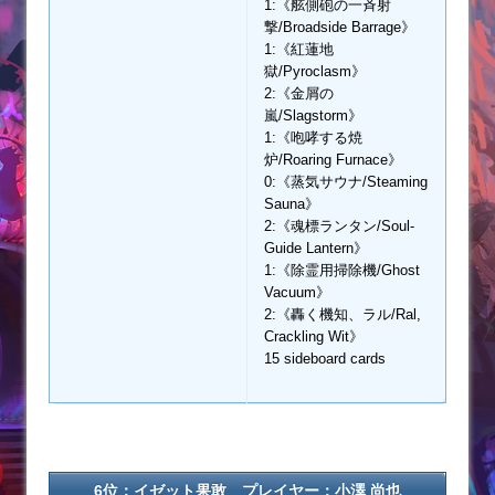
1:《舷側砲の一斉射
撃/Broadside Barrage》
1:《紅蓮地
獄/Pyroclasm》
2:《金屑の
嵐/Slagstorm》
1:《咆哮する焼
炉/Roaring Furnace》
0:《蒸気サウナ/Steaming
Sauna》
2:《魂標ランタン/Soul-
Guide Lantern》
1:《除霊用掃除機/Ghost
Vacuum》
2:《轟く機知、ラル/Ral,
Crackling Wit》
15 sideboard cards
6位：イゼット果敢 プレイヤー：小澤 尚也