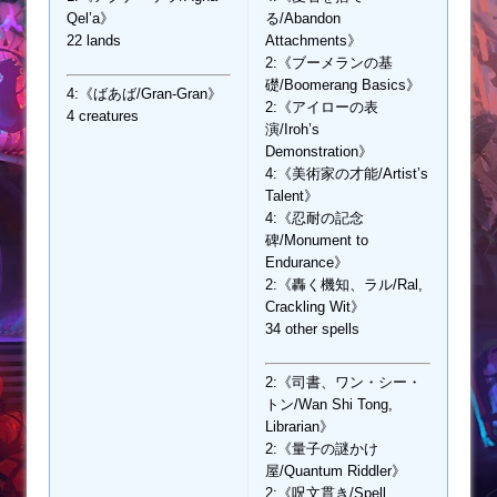
Qel’a》
る/Abandon
22 lands
Attachments》
2:《ブーメランの基
礎/Boomerang Basics》
4:《ばあば/Gran-Gran》
2:《アイローの表
4 creatures
演/Iroh’s
Demonstration》
4:《美術家の才能/Artist’s
Talent》
4:《忍耐の記念
碑/Monument to
Endurance》
2:《轟く機知、ラル/Ral,
Crackling Wit》
34 other spells
2:《司書、ワン・シー・
トン/Wan Shi Tong,
Librarian》
2:《量子の謎かけ
屋/Quantum Riddler》
2:《呪文貫き/Spell