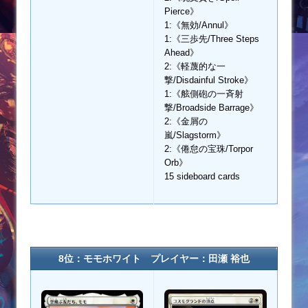
Pierce》
1:《無効/Annul》
1:《三歩先/Three Steps
Ahead》
2:《軽蔑的な一
撃/Disdainful Stroke》
1:《舷側砲の一斉射
撃/Broadside Barrage》
2:《金屑の
嵐/Slagstorm》
2:《倦怠の宝珠/Torpor
Orb》
15 sideboard cards
8位：モモホワイト プレイヤー：田瀬 裕也