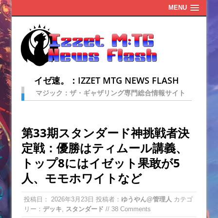
MENU
イゼ速。：IZZET MTG NEWS FLASH
マジック：ザ・ギャザリング専門総合情報サイト
第33期スタンダード神挑戦者決
定戦：優勝はティムール講義、
トップ8にはイゼット果敢が5
人、モモホワイトなど
投稿日：
2026年3月23日
投稿者：
ゆうやん@管理人
カテゴ
リー：
デッキ
,
スタンダード
// 38 Comments