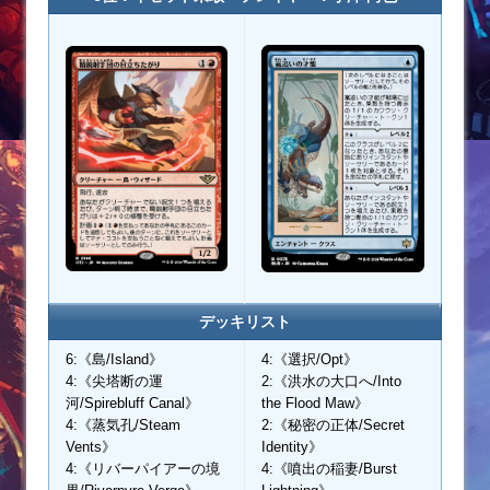
デッキリスト
6:《島/Island》
4:《選択/Opt》
4:《尖塔断の運
2:《洪水の大口へ/Into
河/Spirebluff Canal》
the Flood Maw》
4:《蒸気孔/Steam
2:《秘密の正体/Secret
Vents》
Identity》
4:《リバーパイアーの境
4:《噴出の稲妻/Burst