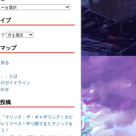
リー
イブ
イブ
マップ
に戻る
覧
速。」とは
トのガイドライン
合わせ
投稿
は『マジック：ザ・ギャザリング｜ホビ
プレリリース！中つ国でまたマジックを
よう！