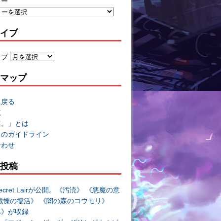
リー
イブ
イブ
マップ
に戻る
覧
速。」とは
トのガイドライン
合わせ
投稿
cret Lairが公開。《汚涜》 《悪魔の意
戦慄の復活》 《闇の森のコウモリ》
み》が収録