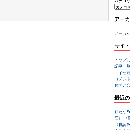
カテゴ
アーカ
アーカ
サイト
トップ
記事一
「イゼ
コメン
お問い
最近の
新たなSe
図》 《
《骨読