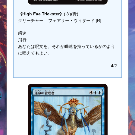
《High Fae Trickster》
(３)(青)
クリーチャー – フェアリー・ウィザード [R]
瞬速
飛行
あなたは呪文を、それが瞬速を持っているかのよう
に唱えてもよい。
4/2