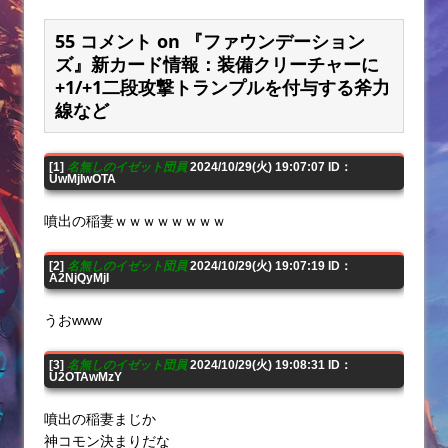
55 コメント on 『ファウンデーション
ズ』新カード情報：装備クリーチャーに
+1/+1二段攻撃トランプルを付与する斧力
線など
[1]
名無しのイゼット団員
2024/10/29(火) 19:07:07 ID：
UwMjIwOTA
噴出の稲妻ｗｗｗｗｗｗｗｗ
[2]
名無しのイゼット団員
2024/10/29(火) 19:07:19 ID：
A2NjQyMjI
うおwww
[3]
名無しのイゼット団員
2024/10/29(火) 19:08:31 ID：
U2OTAwMzY
噴出の稲妻まじか
神コモン決まりだな