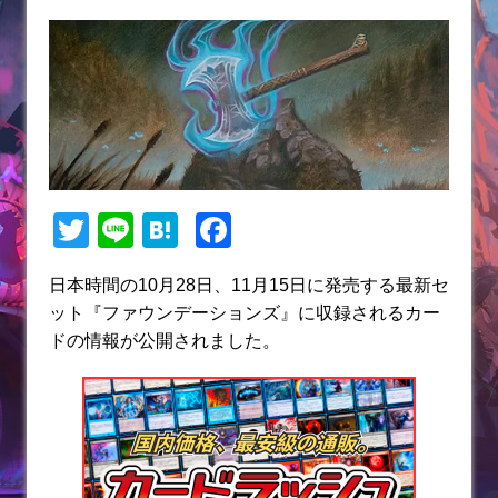
T
Li
H
F
w
n
at
a
日本時間の10月28日、11月15日に発売する最新セ
itt
e
e
c
ット『ファウンデーションズ』に収録されるカー
er
n
e
ドの情報が公開されました。
a
b
o
o
k