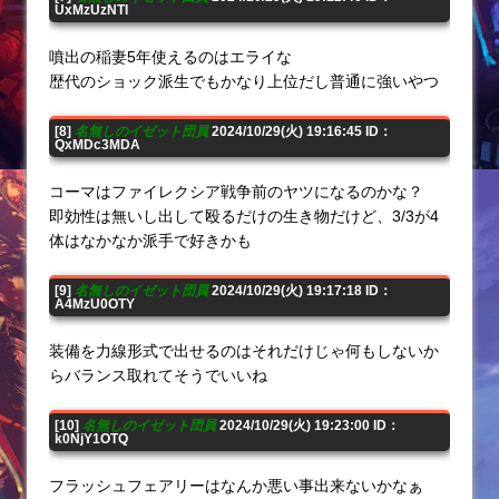
UxMzUzNTI
噴出の稲妻5年使えるのはエライな
歴代のショック派生でもかなり上位だし普通に強いやつ
[8]
名無しのイゼット団員
2024/10/29(火) 19:16:45 ID：
QxMDc3MDA
コーマはファイレクシア戦争前のヤツになるのかな？
即効性は無いし出して殴るだけの生き物だけど、3/3が4
体はなかなか派手で好きかも
[9]
名無しのイゼット団員
2024/10/29(火) 19:17:18 ID：
A4MzU0OTY
装備を力線形式で出せるのはそれだけじゃ何もしないか
らバランス取れてそうでいいね
[10]
名無しのイゼット団員
2024/10/29(火) 19:23:00 ID：
k0NjY1OTQ
フラッシュフェアリーはなんか悪い事出来ないかなぁ