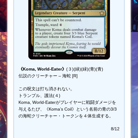
《Koma, World-Eater》
(３)(緑)(緑)(青)(青)
伝説のクリーチャー – 海蛇 [R]
この呪文は打ち消されない。
トランプル、護法(４)
Koma, World-Eaterがプレイヤーに戦闘ダメージを
与えるたび、《Koma’s Coil》という名前の青の3/3
の海蛇クリーチャー・トークンを４体生成する。
8/12