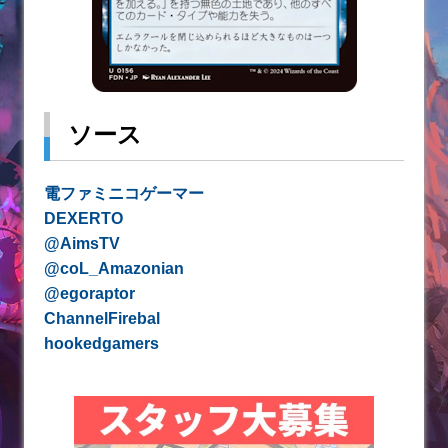
ソース
電ファミニコゲーマー
DEXERTO
@AimsTV
@coL_Amazonian
@egoraptor
ChannelFirebal
hookedgamers