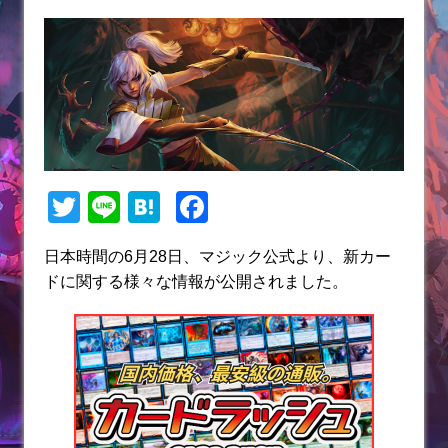
T
Li
H
F
w
n
at
a
日本時間の6月28日、マジック公式より、新カー
itt
e
e
c
ドに関する様々な情報が公開されました。
er
n
e
a
b
o
o
k